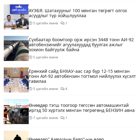
АҮЭБЯ: Шатахууныг 100 мянган төгрөгт олгох
асуудлыг түр хойшлууллаа
5 цагийн өмнө
1
Сүхбаатар боомтоор орж ирсэн 3448 тонн АИ-92
автобензинийг агуулахуудад буулгах ажлыг
зохион байгуулж байна
5 цагийн өмнө
Ерөнхий сайд БНХАУ-аас сар бүр 12-15 мянган
тонн АИ-92 автобензин тогтмол нийлүүлэх хүсэлт
тавилаа
5 цагийн өмнө
4
Өнөөдөр тэгш тоогоор төгссөн автомашинтай
иргэд 50 хүртэлх мянган төгрөгөнд БЕНЗИН авна
7 цагийн өмнө
1
Өнөөдөр” Аавуудын баяр”-ын өдөр