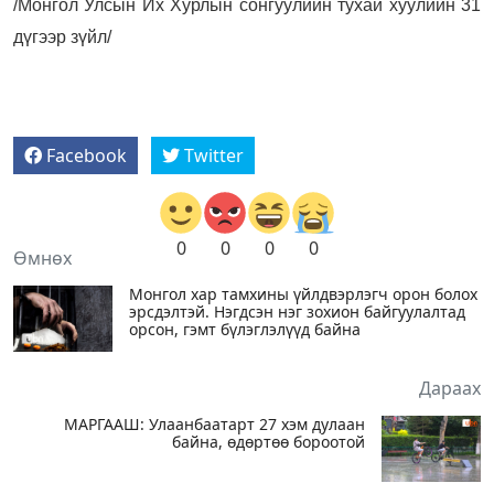
/Монгол Улсын Их Хурлын сонгуулийн тухай хуулийн 31
дүгээр зүйл/
Facebook
Twitter
0
0
0
0
Өмнөх
Монгол хар тамхины үйлдвэрлэгч орон болох
эрсдэлтэй. Нэгдсэн нэг зохион байгуулалтад
орсон, гэмт бүлэглэлүүд байна
Дараах
МАРГААШ: Улаанбаатарт 27 хэм дулаан
байна, өдөртөө бороотой