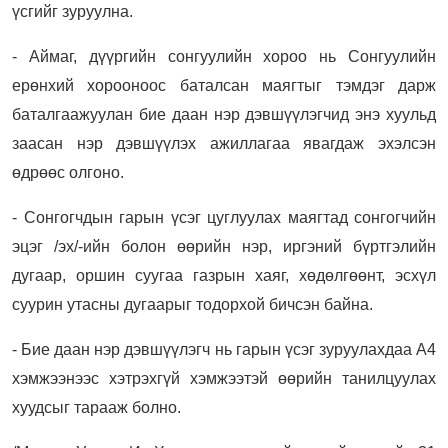
үсгийг зуруулна.
- Аймаг, дүүргийн сонгуулийн хороо нь Сонгуулийн
ерөнхий хорооноос баталсан маягтыг тэмдэг дарж
баталгаажуулан бие даан нэр дэвшүүлэгчид энэ хуульд
заасан нэр дэвшүүлэх ажиллагаа явагдаж эхэлсэн
өдрөөс олгоно.
- Сонгогчдын гарын үсэг цуглуулах маягтад сонгогчийн
эцэг /эх/-ийн болон өөрийн нэр, иргэний бүртгэлийн
дугаар, оршин суугаа газрын хаяг, хөдөлгөөнт, эсхүл
суурин утасны дугаарыг тодорхой бичсэн байна.
- Бие даан нэр дэвшүүлэгч нь гарын үсэг зуруулахдаа А4
хэмжээнээс хэтрэхгүй хэмжээтэй өөрийн танилцуулах
хуудсыг тарааж болно.