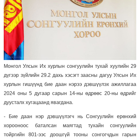
Монгол Улсын Их хурлын сонгуулийн тухай хуулийн 29
дүгээр зүйлийн 29.2 дахь хэсэгт заасны дагуу Улсын Их
хурлын гишүүнд бие даан нэрээ дэвшүүлэх ажиллагаа
2024 оны 5 дугаар сарын 14-ны өдрөөс 20-ны өдрийг
дуусталх хугацаанд явагдана.
- Бие даан нэр дэвшүүлэгч нь Сонгуулийн ерөнхий
хорооноос баталсан маягтад тухайн сонгуулийн
тойргийн 801-ээс доошгүй тооны сонгогчдын гарын