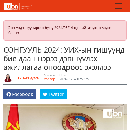
Энэ мэдээ хуучирсан буюу 2024/05/14-нд нийтлэгдсэн мэдээ
болно.
СОНГУУЛЬ 2024: УИХ-ын гишүүнд
бие даан нэрээ дэвшүүлэх
ажиллагаа өнөөдрөөс эхэллээ
Ангилал
Огноо
Ц.Янжиндулам
Улс төр
2024-05-14 10:56:25
Facebook
Twitter