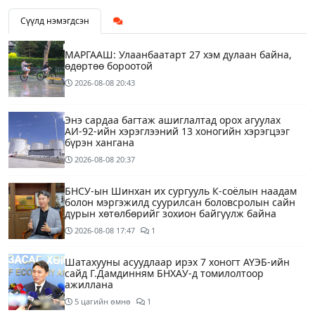
Сүүлд нэмэгдсэн
МАРГААШ: Улаанбаатарт 27 хэм дулаан байна,
өдөртөө бороотой
2026-08-08
20:43
Энэ сардаа багтаж ашиглалтад орох агуулах
АИ-92-ийн хэрэглээний 13 хоногийн хэрэгцээг
бүрэн хангана
2026-08-08
20:37
БНСУ-ын Шинхан их сургууль К-соёлын наадам
болон мэргэжилд суурилсан боловсролын сайн
дурын хөтөлбөрийг зохион байгуулж байна
2026-08-08
17:47
1
Шатахууны асуудлаар ирэх 7 хоногт АҮЭБ-ийн
сайд Г.Дамдинням БНХАУ-д томилолтоор
ажиллана
5 цагийн өмнө
1