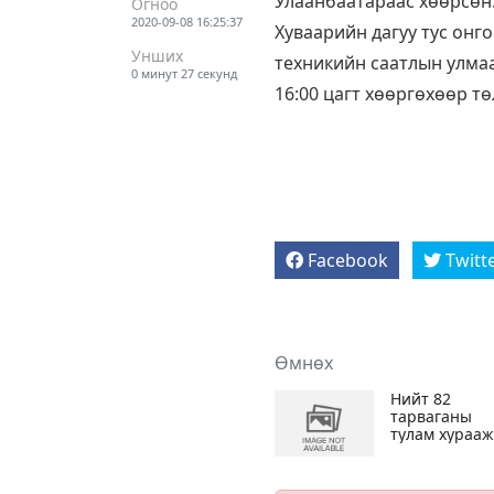
Улаанбаатараас хөөрсөн.
Огноо
2020-09-08 16:25:37
Хуваарийн дагуу тус онго
Унших
техникийн саатлын улмаа
0 минут 27 секунд
16:00 цагт хөөргөхөөр т
Facebook
Twitt
Өмнөх
Нийт 82
тарваганы
тулам хурааж