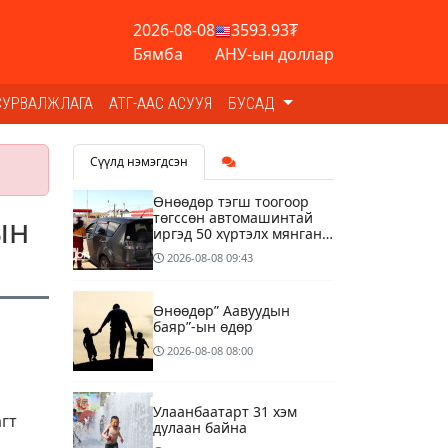
2026-08-08
3593.93₮
Бямба
АНУ-ын доллар
СУРВАЛЖЛАГА
АТГ-ААС АСУУЯ
БУСАД
Сүүлд нэмэгдсэн
Өнөөдөр тэгш тоогоор
төгссөн автомашинтай
ын
иргэд 50 хүртэлх мянган
төгрөгөнд БЕНЗИН авна
2026-08-08
09:43
Өнөөдөр” Аавуудын
баяр”-ын өдөр
2026-08-08
08:00
Улаанбаатарт 31 хэм
гт
дулаан байна