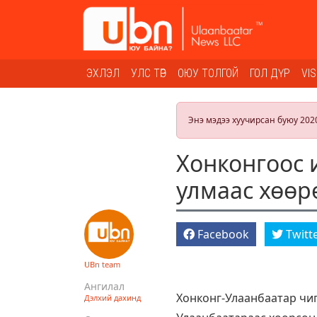
ЭХЛЭЛ
УЛС ТӨР
ОЮУ ТОЛГОЙ
ГОЛ ДҮР
VI
Энэ мэдээ хуучирсан буюу 202
Хонконгоос 
улмаас хөөр
Facebook
Twitt
UBn team
Ангилал
Хонконг-Улаанбаатар чиг
Дэлхий дахинд