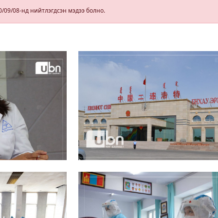
БЕНЗИН авна
0/09/08-нд нийтлэгдсэн мэдээ болно.