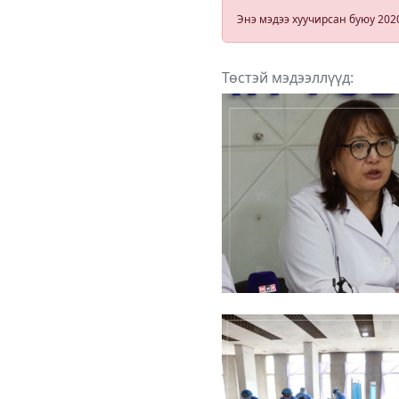
Энэ мэдээ хуучирсан буюу 202
Төстэй мэдээллүүд: