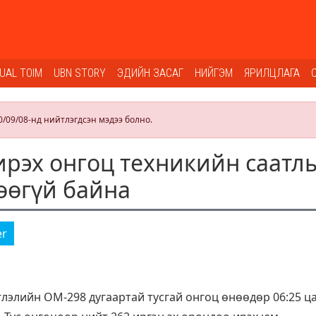
SUAL TOIM
UBN STORY
ЭДИЙН ЗАСАГ
НИЙГЭМ
ЯРИЛЦЛАГА
0/09/08-нд нийтлэгдсэн мэдээ болно.
ирэх онгоц техникийн саатл
өөгүй байна
er
лэлийн ОМ-298 дугаартай тусгай онгоц өнөөдөр 06:25 ца