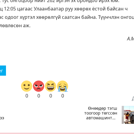
 Тус онгоцоор нийт 262 иргэн эх орондоо ирэх юм.
ц 12:05 цагаас Улаанбаатар руу хөөрөх ёстой байсан ч
с одоог хүртэл хөөрөлгүй саатсан байна. Түүнчлэн онго
өлөвлөсөн аж.
А.
er
0
0
0
0
Өнөөдөр тэгш
тоогоор төгссөн
ээ
автомашинтай
иргэд 50
хүртэлх мянган
төгрөгөнд