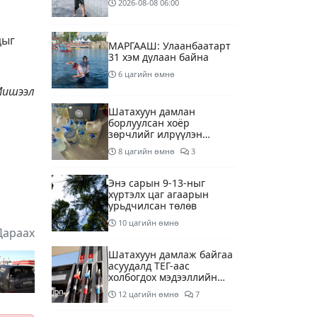
2026-08-08
06:00
цыг
МАРГААШ: Улаанбаатарт
31 хэм дулаан байна
6 цагийн өмнө
Мишээл
Шатахуун дамлан
борлуулсан хоёр
зөрчлийг илрүүлэн
шалгаж байна
8 цагийн өмнө
3
Энэ сарын 9-13-ныг
хүртэлх цаг агаарын
урьдчилсан төлөв
10 цагийн өмнө
Дараах
Шатахуун дамлаж байгаа
асуудалд ТЕГ-аас
холбогдох мэдээллийн
дагуу шалгалтын
12 цагийн өмнө
7
ажиллагааг эрчимжүүлж
байна