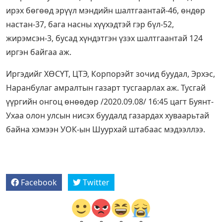
ирэх бөгөөд эрүүл мэндийн шалтгаантай-46, өндөр
настан-37, бага насны хүүхэдтэй гэр бүл-52,
жирэмсэн-3, бусад хүндэтгэн үзэх шалтгаантай 124
иргэн байгаа аж.
Иргэдийг ХӨСҮТ, ЦТЭ, Корпорэйт зочид буудал, Эрхэс,
Наранбулаг амралтын газарт тусгаарлах аж. Тусгай
үүргийн онгоц өнөөдөр /2020.09.08/ 16:45 цагт Буянт-
Ухаа олон улсын нисэх буудалд газардах хуваарьтай
байна хэмээн УОК-ын Шуурхай штабаас мэдээллээ.
Facebook
Twitter