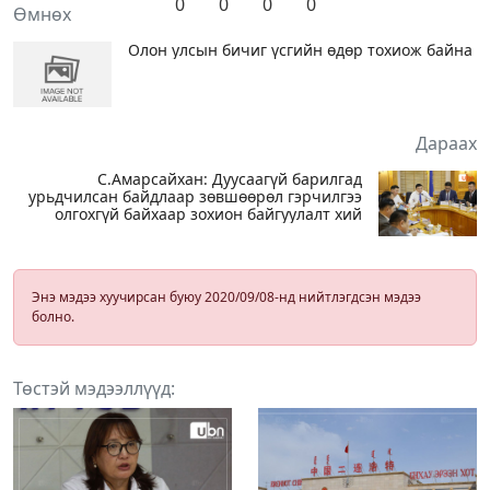
0
0
0
0
Өмнөх
Олон улсын бичиг үсгийн өдөр тохиож байна
Дараах
С.Амарсайхан: Дуусаагүй барилгад
урьдчилсан байдлаар зөвшөөрөл гэрчилгээ
олгохгүй байхаар зохион байгуулалт хий
Энэ мэдээ хуучирсан буюу 2020/09/08-нд нийтлэгдсэн мэдээ
болно.
Төстэй мэдээллүүд: