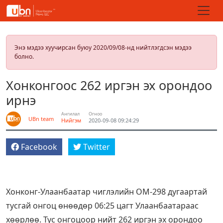
Энэ мэдээ хуучирсан буюу 2020/09/08-нд нийтлэгдсэн мэдээ
болно.
Хонконгоос 262 иргэн эх орондоо
ирнэ
Ангилал
Огноо
UBn team
Нийгэм
2020-09-08 09:24:29
Facebook
Twitter
Хонконг-Улаанбаатар чиглэлийн ОМ-298 дугаартай
тусгай онгоц өнөөдөр 06:25 цагт Улаанбаатараас
хөөрлөө. Тус онгоцоор нийт 262 иргэн эх орондоо