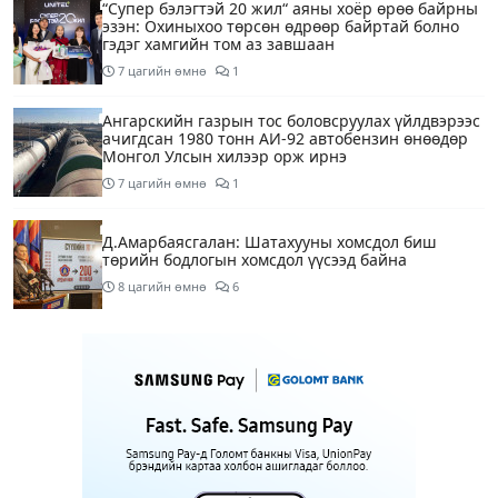
“Супер бэлэгтэй 20 жил“ аяны хоёр өрөө байрны
эзэн: Охиныхоо төрсөн өдрөөр байртай болно
гэдэг хамгийн том аз завшаан
7 цагийн өмнө
1
Ангарскийн газрын тос боловсруулах үйлдвэрээс
ачигдсан 1980 тонн АИ-92 автобензин өнөөдөр
Монгол Улсын хилээр орж ирнэ
7 цагийн өмнө
1
Д.Амарбаясгалан: Шатахууны хомсдол биш
төрийн бодлогын хомсдол үүсээд байна
8 цагийн өмнө
6
Нэгдүгээр хорооллын арын замыг өнөөдөр орой
23:00 цагаас түр хааж, борооны ус зайлуулах
шугамын хөндлөн сэтэлгээ хийнэ
10 цагийн өмнө
1
Нэгдүгээр ангид элсэгчдийн бүртгэлийг энэ
сарын 17-ноос E-Mongolia системээр зохион
байгуулна