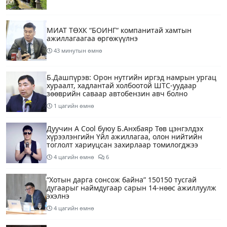
МИАТ ТӨХК “БОИНГ“ компанитай хамтын
ажиллагаагаа өргөжүүлнэ
43 минутын өмнө
Б.Дашпүрэв: Орон нутгийн иргэд намрын ургац
хураалт, хадлантай холбоотой ШТС-уудаар
зөөврийн саваар автобензин авч болно
1 цагийн өмнө
Дуучин A Cool буюу Б.Анхбаяр Төв цэнгэлдэх
хүрээлэнгийн Үйл ажиллагаа, олон нийтийн
тоглолт хариуцсан захирлаар томилогджээ
4 цагийн өмнө
6
“Хотын дарга сонсож байна” 150150 тусгай
дугаарыг наймдугаар сарын 14-нөөс ажиллуулж
эхэлнэ
4 цагийн өмнө