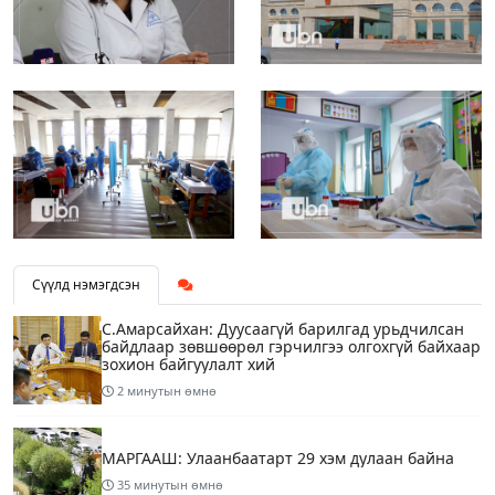
Сүүлд нэмэгдсэн
С.Амарсайхан: Дуусаагүй барилгад урьдчилсан
байдлаар зөвшөөрөл гэрчилгээ олгохгүй байхаар
зохион байгуулалт хий
2 минутын өмнө
МАРГААШ: Улаанбаатарт 29 хэм дулаан байна
35 минутын өмнө