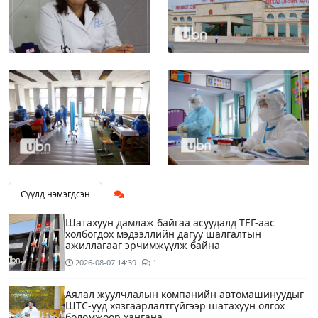
Сүүлд нэмэгдсэн
Шатахуун дамлаж байгаа асуудалд ТЕГ-аас
холбогдох мэдээллийн дагуу шалгалтын
ажиллагааг эрчимжүүлж байна
2026-08-07
14:39
1
Аялал жуулчлалын компанийн автомашинуудыг
ШТС-ууд хязгаарлалтгүйгээр шатахуун олгох
боломжоор хангана