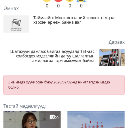
0
0
0
0
Өмнөх
Таймлайн: Монгол хэлний төлөөх тэмцэл
хэрхэн өрнөж байна вэ?
Дараах
Шатахуун дамлаж байгаа асуудалд ТЕГ-аас
холбогдох мэдээллийн дагуу шалгалтын
ажиллагааг эрчимжүүлж байна
Энэ мэдээ хуучирсан буюу 2020/09/02-нд нийтлэгдсэн мэдээ
болно.
Төстэй мэдээллүүд: