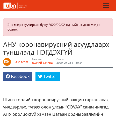
Энэ мэдээ хуучирсан буюу 2020/09/02-нд нийтлэгдсэн мэдээ
болно.
АНУ коронавирусний асуудлаарх
түншлэлд НЭГДЭХГҮЙ
Ангилал
Огноо
UBn team
Дэлхий дахинд
2020-09-02 11:50:24
Facebook
Twitter
Шинэ төрлийн коронавирусний вакцин гарган авах,
үйлдвэрлэх, түгээх олон улсын “COVAX” санаачилгад
АНУ оролцохгүй хэмээн Цагаан ордны хэвлэлийн