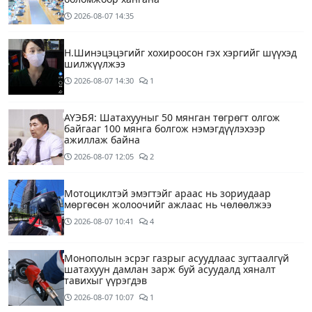
2026-08-07
14:35
Н.Шинэцэцэгийг хохироосон гэх хэргийг шүүхэд
шилжүүлжээ
2026-08-07
14:30
1
АҮЭБЯ: Шатахууныг 50 мянган төгрөгт олгож
байгааг 100 мянга болгож нэмэгдүүлэхээр
ажиллаж байна
2026-08-07
12:05
2
Мотоциклтэй эмэгтэйг араас нь зориудаар
мөргөсөн жолоочийг ажлаас нь чөлөөлжээ
2026-08-07
10:41
4
Монополын эсрэг газрыг асуудлаас зугтаалгүй
шатахуун дамлан зарж буй асуудалд хяналт
тавихыг үүрэгдэв
2026-08-07
10:07
1