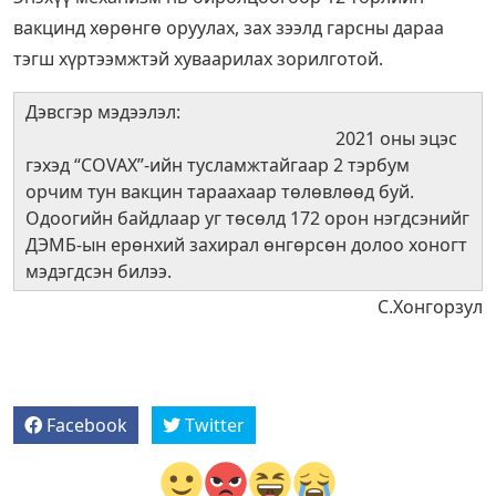
вакцинд хөрөнгө оруулах, зах зээлд гарсны дараа
тэгш хүртээмжтэй хуваарилах зорилготой.
Дэвсгэр мэдээлэл:
2021 оны эцэс
гэхэд “COVAX”-ийн тусламжтайгаар 2 тэрбум
орчим тун вакцин тараахаар төлөвлөөд буй.
Одоогийн байдлаар уг төсөлд 172 орон нэгдсэнийг
ДЭМБ-ын ерөнхий захирал өнгөрсөн долоо хоногт
мэдэгдсэн билээ.
С.Хонгорзул
Facebook
Twitter