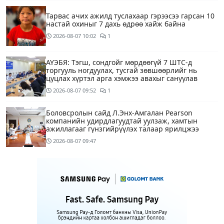
Тарвас ачих ажилд туслахаар гэрээсээ гарсан 10
настай охиныг 7 дахь өдрөө хайж байна
2026-08-07
10:02
1
АҮЭБЯ: Тэгш, сондгойг мөрдөөгүй 7 ШТС-д
торгууль ногдуулах, тусгай зөвшөөрлийг нь
цуцлах хүртэл арга хэмжээ авахыг сануулав
2026-08-07
09:52
1
Боловсролын сайд Л.Энх-Амгалан Pearson
компанийн удирдлагуудтай уулзаж, хамтын
ажиллагааг гүнзгийрүүлэх талаар ярилцжээ
2026-08-07
09:47
Улаанбаатарт 29 хэм дулаан байна
2 цагийн өмнө
С.Амарсайхан: Дуусаагүй барилгад урьдчилсан
байдлаар зөвшөөрөл гэрчилгээ олгохгүй байхаар