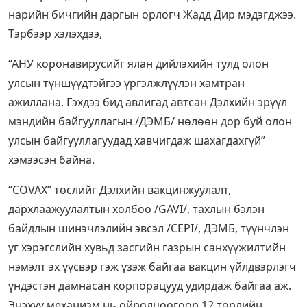
нарийн бичгийн даргын орлогч Жадд Дир мэдэгджээ.
Тэрбээр хэлэхдээ,
“АНУ коронавирусийг ялан дийлэхийн тулд олон
улсын түншүүдтэйгээ үргэлжлүүлэн хамтран
ажиллана. Гэхдээ бид авлигад автсан Дэлхийн эрүүл
мэндийн байгууллагын /ДЭМБ/ нөлөөн дор буй олон
улсын байгууллагуудад хавчигдаж шахагдахгүй”
хэмээсэн байна.
“COVAX” төслийг Дэлхийн вакцинжуулалт,
дархлаажуулалтын холбоо /GAVI/, тахлын бэлэн
байдлын шинэчлэлийн эвсэл /CEPI/, ДЭМБ, түүнчлэн
уг хэрэгслийн хувьд засгийн газрын санхүүжилтийн
нэмэлт эх үүсвэр гэж үзэж байгаа вакцин үйлдвэрлэгч
үндэстэн дамнасан корпорацууд удирдаж байгаа аж.
Энэхүү механизм нь ойролцоогоор 12 төрлийн