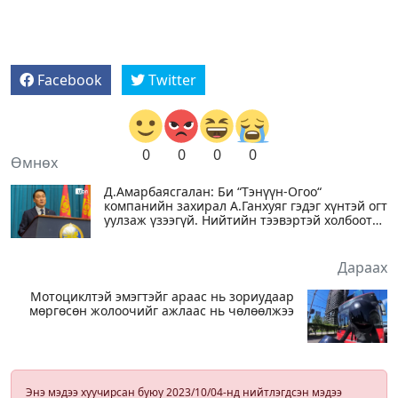
Facebook
Twitter
0
0
0
0
Өмнөх
Д.Амарбаясгалан: Би “Тэнүүн-Огоо“
компанийн захирал А.Ганхуяг гэдэг хүнтэй огт
уулзаж үзээгүй. Нийтийн тээвэртэй холбоотой
асуудалд би цэг ч тавьж оролцож үзээгүй
Дараах
Мотоциклтэй эмэгтэйг араас нь зориудаар
мөргөсөн жолоочийг ажлаас нь чөлөөлжээ
Энэ мэдээ хуучирсан буюу 2023/10/04-нд нийтлэгдсэн мэдээ