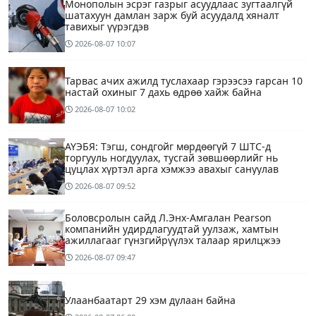
Монополын эсрэг газрыг асуудлаас зугтаалгүй
шатахуун дамлан зарж буй асуудалд хяналт
тавихыг үүрэгдэв
2026-08-07
10:07
Тарвас ачих ажилд туслахаар гэрээсээ гарсан 10
настай охиныг 7 дахь өдрөө хайж байна
2026-08-07
10:02
АҮЭБЯ: Тэгш, сондгойг мөрдөөгүй 7 ШТС-д
торгууль ногдуулах, тусгай зөвшөөрлийг нь
цуцлах хүртэл арга хэмжээ авахыг сануулав
2026-08-07
09:52
Боловсролын сайд Л.Энх-Амгалан Pearson
компанийн удирдлагуудтай уулзаж, хамтын
ажиллагааг гүнзгийрүүлэх талаар ярилцжээ
2026-08-07
09:47
Улаанбаатарт 29 хэм дулаан байна