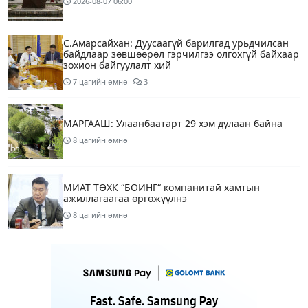
2026-08-07
06:00
С.Амарсайхан: Дуусаагүй барилгад урьдчилсан
байдлаар зөвшөөрөл гэрчилгээ олгохгүй байхаар
зохион байгуулалт хий
7 цагийн өмнө
3
МАРГААШ: Улаанбаатарт 29 хэм дулаан байна
8 цагийн өмнө
МИАТ ТӨХК “БОИНГ“ компанитай хамтын
ажиллагаагаа өргөжүүлнэ
8 цагийн өмнө
Б.Дашпүрэв: Орон нутгийн иргэд намрын ургац
хураалт, хадлантай холбоотой ШТС-уудаар
зөөврийн саваар автобензин авч болно
8 цагийн өмнө
1