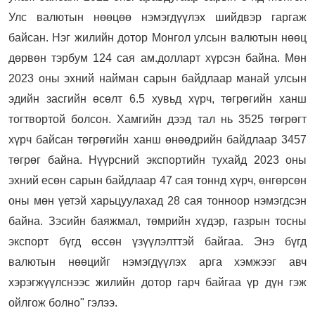
Улс валютын нөөцөө нэмэгдүүлэх шийдвэр гаргаж
байсан. Нэг жилийн дотор Монгол улсын валютын нөөц
дөрвөн тэрбум 124 сая ам.долларт хүрсэн байна. Мөн
2023 оны эхний найман сарын байдлаар манай улсын
эдийн засгийн өсөлт 6.5 хувьд хүрч, төгрөгийн ханш
тогтвортой болсон. Хамгийн дээд тал нь 3525 төгрөгт
хүрч байсан төгрөгийн ханш өнөөдрийн байдлаар 3457
төгрөг байна. Нүүрсний экспортийн тухайд 2023 оны
эхний есөн сарын байдлаар 47 сая тоннд хүрч, өнгөрсөн
оны мөн үетэй харьцуулахад 28 сая тонноор нэмэгдсэн
байна. Зэсийн баяжмал, төмрийн хүдэр, газрын тосны
экспорт бүгд өссөн үзүүлэлттэй байгаа. Энэ бүгд
валютын нөөцийг нэмэгдүүлэх арга хэмжээг авч
хэрэгжүүлснээс жилийн дотор гарч байгаа үр дүн гэж
ойлгож болно" гэлээ.