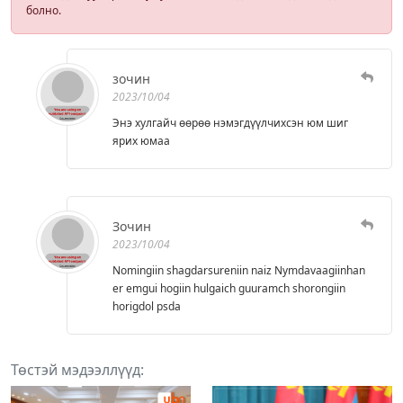
болно.
зочин
2023/10/04
Энэ хулгайч өөрөө нэмэгдүүлчихсэн юм шиг
ярих юмаа
Зочин
2023/10/04
Nomingiin shagdarsureniin naiz Nymdavaagiinhan
er emgui hogiin hulgaich guuramch shorongiin
horigdol psda
Төстэй мэдээллүүд: