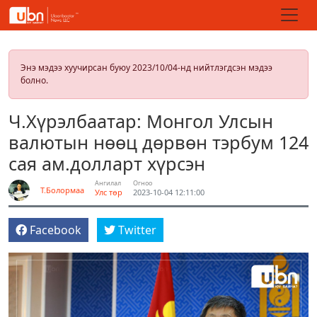
Энэ мэдээ хуучирсан буюу 2023/10/04-нд нийтлэгдсэн мэдээ
болно.
Ч.Хүрэлбаатар: Монгол Улсын
валютын нөөц дөрвөн тэрбум 124
сая ам.долларт хүрсэн
Ангилал
Огноо
Т.Болормаа
Улс төр
2023-10-04 12:11:00
Facebook
Twitter