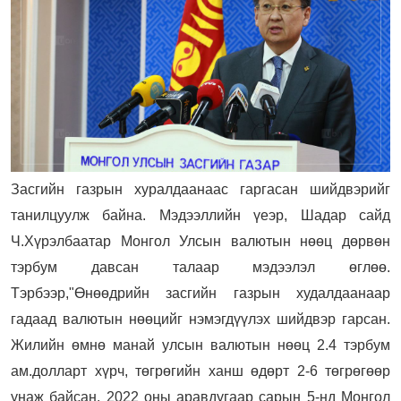
Засгийн газрын хуралдаанаас гаргасан шийдвэрийг
танилцуулж байна. Мэдээллийн үеэр, Шадар сайд
Ч.Хүрэлбаатар Монгол Улсын валютын нөөц дөрвөн
тэрбум давсан талаар мэдээлэл өглөө.
Тэрбээр,"Өнөөдрийн засгийн газрын худалдаанаар
гадаад валютын нөөцийг нэмэгдүүлэх шийдвэр гарсан.
Жилийн өмнө манай улсын валютын нөөц 2.4 тэрбум
ам.долларт хүрч, төгрөгийн ханш өдөрт 2-6 төгрөгөөр
унаж байсан. 2022 оны аравдугаар сарын 5-нд Монгол