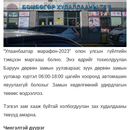
“Улаанбаатар марафон-2023” олон улсын гүйлтийн
тэмцээн маргааш болно. Энэ өдрийг тохиолдуулан
Баруун дөрвөн замын уулзвараас зүүн дөрвөн замын
уулзвар хүртэл 06:00-18:00 цагийн хооронд автомашин
явуулахгүй болохыг Замын хөдөлгөөний удирдлагын
төвөөс мэдээллээ.
Тэгвэл зам хааж буйтай холбогдуулан зах худалдааны
төвүүд амарна.
Чингэлтэй дүүрэг