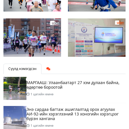
Сүүлд нэмэгдсэн
МАРГААШ: Улаанбаатарт 27 хэм дулаан байна,
өдөртөө бороотой
1 цагийн өмнө
Энэ сардаа багтаж ашиглалтад орох агуулах
АИ-92-ийн хэрэглээний 13 хоногийн хэрэгцээг
бүрэн хангана
1 цагийн өмнө