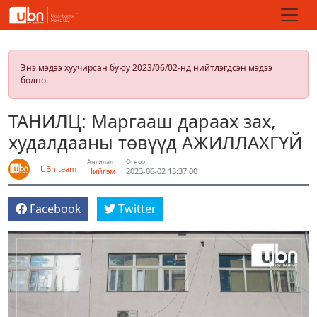
Энэ мэдээ хуучирсан буюу 2023/06/02-нд нийтлэгдсэн мэдээ
болно.
ТАНИЛЦ: Маргааш дараах зах,
худалдааны төвүүд АЖИЛЛАХГҮЙ
Ангилал
Огноо
UBn team
Нийгэм
2023-06-02 13:37:00
Facebook
Twitter