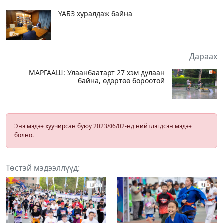
ҮАБЗ хуралдаж байна
Дараах
МАРГААШ: Улаанбаатарт 27 хэм дулаан
байна, өдөртөө бороотой
Энэ мэдээ хуучирсан буюу 2023/06/02-нд нийтлэгдсэн мэдээ
болно.
Төстэй мэдээллүүд: