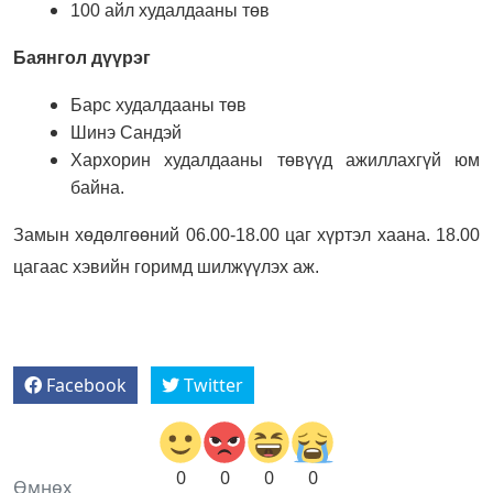
100 айл худалдааны төв
Баянгол дүүрэг
Барс худалдааны төв
Шинэ Сандэй
Хархорин худалдааны төвүүд ажиллахгүй юм
байна.
Замын хөдөлгөөний 06.00-18.00 цаг хүртэл хаана. 18.00
цагаас хэвийн горимд шилжүүлэх аж.
Facebook
Twitter
0
0
0
0
Өмнөх