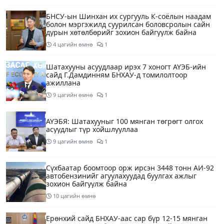
БНСУ-ын Шинхан их сургууль К-соёлын наадам
болон мэргэжилд суурилсан боловсролын сайн
дурын хөтөлбөрийг зохион байгуулж байна
4 цагийн өмнө
1
Шатахууны асуудлаар ирэх 7 хоногт АҮЭБ-ийн
сайд Г.Дамдинням БНХАУ-д томилолтоор
ажиллана
9 цагийн өмнө
1
АҮЭБЯ: Шатахууныг 100 мянган төгрөгт олгох
асуудлыг түр хойшлууллаа
9 цагийн өмнө
1
Сүхбаатар боомтоор орж ирсэн 3448 тонн АИ-92
автобензинийг агуулахуудад буулгах ажлыг
зохион байгуулж байна
10 цагийн өмнө
Ерөнхий сайд БНХАУ-аас сар бүр 12-15 мянган