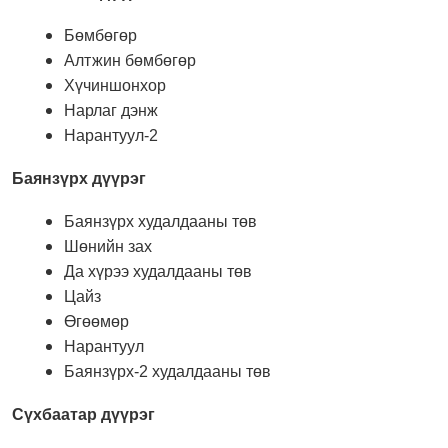
Бөмбөгөр
Алтжин бөмбөгөр
Хүчиншонхор
Нарлаг дэнж
Нарантуул-2
Баянзүрх дүүрэг
Баянзүрх худалдааны төв
Шөнийн зах
Да хүрээ худалдааны төв
Цайз
Өгөөмөр
Нарантуул
Баянзүрх-2 худалдааны төв
Сүхбаатар дүүрэг