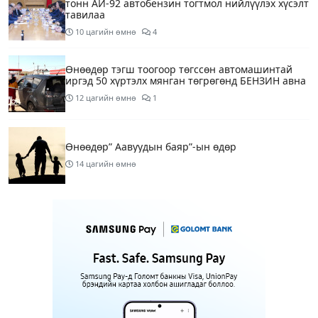
тонн АИ-92 автобензин тогтмол нийлүүлэх хүсэлт
тавилаа
10 цагийн өмнө
4
Өнөөдөр тэгш тоогоор төгссөн автомашинтай
иргэд 50 хүртэлх мянган төгрөгөнд БЕНЗИН авна
12 цагийн өмнө
1
Өнөөдөр” Аавуудын баяр”-ын өдөр
14 цагийн өмнө
Улаанбаатарт 31 хэм дулаан байна
16 цагийн өмнө
МАРГААШ: Улаанбаатарт 31 хэм дулаан байна
1 өдрийн өмнө