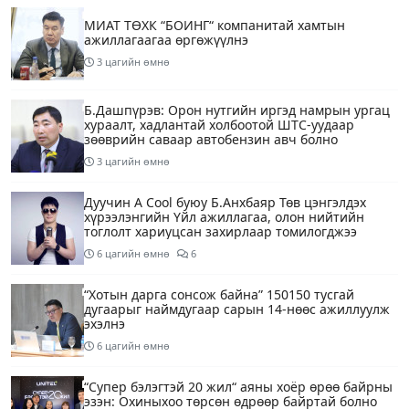
МИАТ ТӨХК “БОИНГ“ компанитай хамтын
ажиллагаагаа өргөжүүлнэ
3 цагийн өмнө
Б.Дашпүрэв: Орон нутгийн иргэд намрын ургац
хураалт, хадлантай холбоотой ШТС-уудаар
зөөврийн саваар автобензин авч болно
3 цагийн өмнө
Дуучин A Cool буюу Б.Анхбаяр Төв цэнгэлдэх
хүрээлэнгийн Үйл ажиллагаа, олон нийтийн
тоглолт хариуцсан захирлаар томилогджээ
6 цагийн өмнө
6
“Хотын дарга сонсож байна” 150150 тусгай
дугаарыг наймдугаар сарын 14-нөөс ажиллуулж
эхэлнэ
6 цагийн өмнө
“Супер бэлэгтэй 20 жил“ аяны хоёр өрөө байрны
эзэн: Охиныхоо төрсөн өдрөөр байртай болно