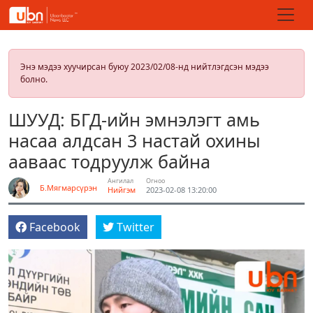
Энэ мэдээ хуучирсан буюу 2023/02/08-нд нийтлэгдсэн мэдээ
болно.
ШУУД: БГД-ийн эмнэлэгт амь
насаа алдсан 3 настай охины
ааваас тодруулж байна
Ангилал
Огноо
Б.Мягмарсүрэн
Нийгэм
2023-02-08 13:20:00
Facebook
Twitter