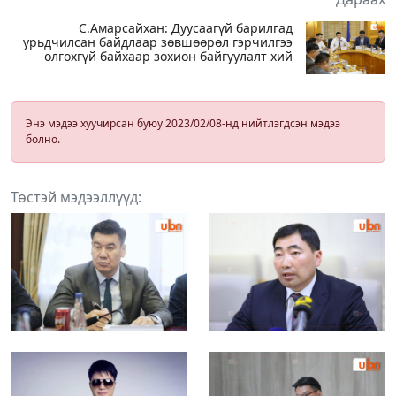
С.Амарсайхан: Дуусаагүй барилгад
урьдчилсан байдлаар зөвшөөрөл гэрчилгээ
олгохгүй байхаар зохион байгуулалт хий
Энэ мэдээ хуучирсан буюу 2023/02/08-нд нийтлэгдсэн мэдээ
болно.
Төстэй мэдээллүүд: