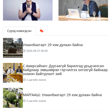
Сүүлд нэмэгдсэн
Улаанбаатарт 29 хэм дулаан байна
2026-08-07
06:00
С.Амарсайхан: Дуусаагүй барилгад урьдчилсан
байдлаар зөвшөөрөл гэрчилгээ олгохгүй байхаар
зохион байгуулалт хий
2 цагийн өмнө
МАРГААШ: Улаанбаатарт 29 хэм дулаан байна
3 цагийн өмнө