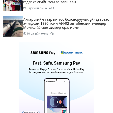
гэдэг хамгийн том аз завшаан
9 цагийн өмнө
1
Ангарскийн газрын тос боловсруулах үйлдвэрээс
ачигдсан 1980 тонн АИ-92 автобензин өнөөдөр
Монгол Улсын хилээр орж ирнэ
10 цагийн өмнө
1
Д.Амарбаясгалан: Шатахууны хомсдол биш
төрийн бодлогын хомсдол үүсээд байна
11 цагийн өмнө
6
Нэгдүгээр хорооллын арын замыг өнөөдөр орой
23:00 цагаас түр хааж, борооны ус зайлуулах
шугамын хөндлөн сэтэлгээ хийнэ
12 цагийн өмнө
1
Нэгдүгээр ангид элсэгчдийн бүртгэлийг энэ
сарын 17-ноос E-Mongolia системээр зохион
байгуулна
12 цагийн өмнө