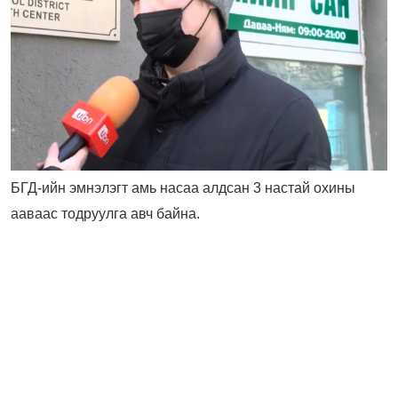
БГД-ийн эмнэлэгт амь насаа алдсан 3 настай охины
ааваас тодруулга авч байна.