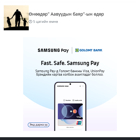
Өнөөдөр” Аавуудын баяр”-ын өдөр
5 цагийн өмнө
Улаанбаатарт 31 хэм дулаан байна
7 цагийн өмнө
МАРГААШ: Улаанбаатарт 31 хэм дулаан байна
16 цагийн өмнө
Шатахуун дамлан борлуулсан хоёр зөрчлийг
илрүүлэн шалгаж байна
18 цагийн өмнө
3
Энэ сарын 9-13-ныг хүртэлх цаг агаарын