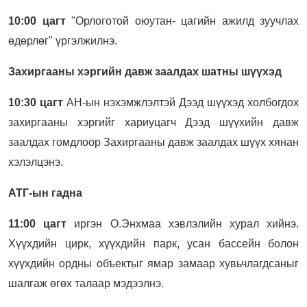
10:00 цагт
"Орлоготой оюутан- цагийн ажилд зуучлах
өдөрлөг" үргэлжилнэ.
Захиргааны хэргийн давж заалдах шатны шүүхэд
10:30 цагт
АН-ын нэхэмжлэлтэй Дээд шүүхэд холбогдох
захиргааны хэргийг хариуцагч Дээд шүүхийн давж
заалдах гомдлоор Захиргааны давж заалдах шүүх хянан
хэлэлцэнэ.
АТГ-ын гадна
11:00 цагт
иргэн О.Энхмаа хэвлэлийн хурал хийнэ.
Хүүхдийн цирк, хүүхдийн парк, усан бассейн болон
хүүхдийн ордны объектыг ямар замаар хувьчлагдсаныг
шалгаж өгөх талаар мэдээлнэ.