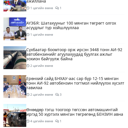
ажиллана
1 цагийн өмнө
1
АҮЭБЯ: Шатахууныг 100 мянган төгрөгт олгох
асуудлыг түр хойшлууллаа
1 цагийн өмнө
Сүхбаатар боомтоор орж ирсэн 3448 тонн АИ-92
автобензинийг агуулахуудад буулгах ажлыг
зохион байгуулж байна
2 цагийн өмнө
Ерөнхий сайд БНХАУ-аас сар бүр 12-15 мянган
тонн АИ-92 автобензин тогтмол нийлүүлэх хүсэлт
тавилаа
2 цагийн өмнө
3
Өнөөдөр тэгш тоогоор төгссөн автомашинтай
иргэд 50 хүртэлх мянган төгрөгөнд БЕНЗИН авна
4 цагийн өмнө
1