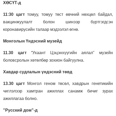
ХӨСҮТ-д
11:30 цагт
томуу, томуу төст өвчний нөхцөл байдал,
вакцинжуулалт болон шинээр бүртгэгдсэн
коронавирусийн талаар мэдээлэл өгнө.
Монголын Үндэсний музейд
11.30 цагт
“Ухаант Цэцэнхүүгийн аялал" музейн
боловсролын хөтөлбөр зохион байгуулна.
Хавдар судлалын үндэсний төвд
13.30 цагт
Монгол геном төсөл, хавдрын генетикийн
чиглэлээр хамтран ажиллах санамж бичиг зурах
ажиллагаа болно.
"Русский дом"-д