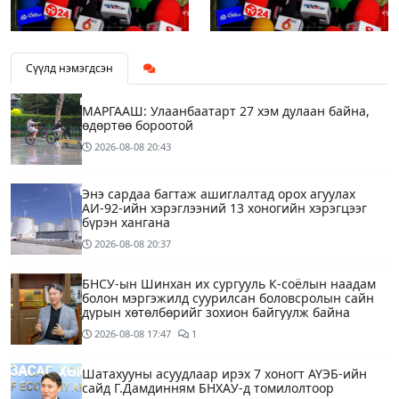
Сүүлд нэмэгдсэн
МАРГААШ: Улаанбаатарт 27 хэм дулаан байна,
өдөртөө бороотой
2026-08-08
20:43
Энэ сардаа багтаж ашиглалтад орох агуулах
АИ-92-ийн хэрэглээний 13 хоногийн хэрэгцээг
бүрэн хангана
2026-08-08
20:37
БНСУ-ын Шинхан их сургууль К-соёлын наадам
болон мэргэжилд суурилсан боловсролын сайн
дурын хөтөлбөрийг зохион байгуулж байна
2026-08-08
17:47
1
Шатахууны асуудлаар ирэх 7 хоногт АҮЭБ-ийн
сайд Г.Дамдинням БНХАУ-д томилолтоор