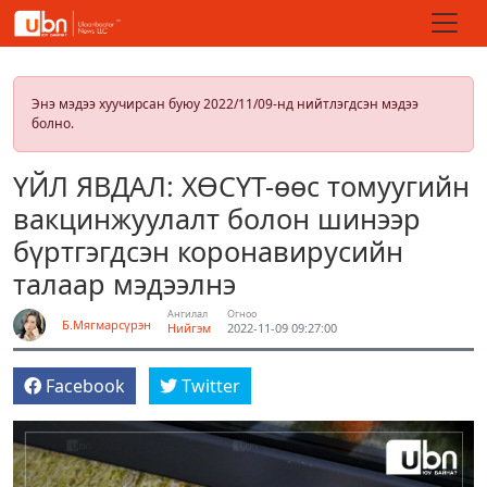
Энэ мэдээ хуучирсан буюу 2022/11/09-нд нийтлэгдсэн мэдээ
болно.
ҮЙЛ ЯВДАЛ: ХӨСҮТ-өөс томуугийн
вакцинжуулалт болон шинээр
бүртгэгдсэн коронавирусийн
талаар мэдээлнэ
Ангилал
Огноо
Б.Мягмарсүрэн
Нийгэм
2022-11-09 09:27:00
Facebook
Twitter