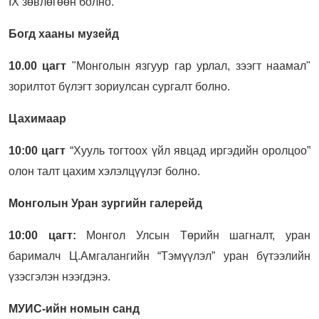
IX зөвлөгөөн болно.
Богд хааны музейд
10.00 цагт
"Монголын язгуур гар урлал, зээгт наамал"
зорилтот бүлэгт зориулсан сургалт болно.
Цахимаар
10:00 цагт
“Хууль тогтоох үйл явцад иргэдийн оролцоо”
олон талт цахим хэлэлцүүлэг болно.
Монголын Уран зургийн галерейд
10:00 цагт:
Монгол Улсын Төрийн шагналт, уран
барималч Ц.Амгалангийн “Тэмүүлэл” уран бүтээлийн
үзэсгэлэн нээгдэнэ.
МУИС-ийн номын санд