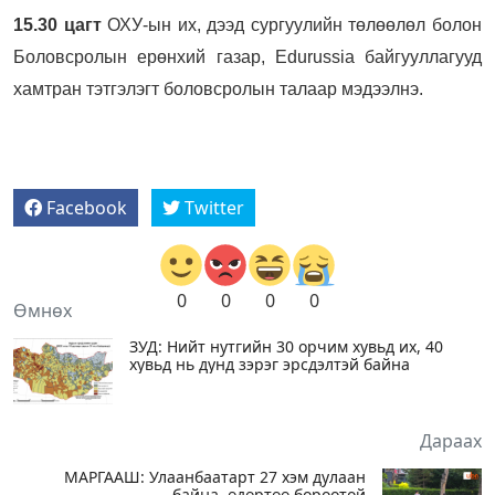
15.30 цагт
ОХУ-ын их, дээд сургуулийн төлөөлөл болон
Боловсролын ерөнхий газар, Edurussia байгууллагууд
хамтран тэтгэлэгт боловсролын талаар мэдээлнэ.
Facebook
Twitter
0
0
0
0
Өмнөх
ЗУД: Нийт нутгийн 30 орчим хувьд их, 40
хувьд нь дунд зэрэг эрсдэлтэй байна
Дараах
МАРГААШ: Улаанбаатарт 27 хэм дулаан
байна, өдөртөө бороотой