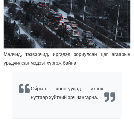
Малчид, тээвэрчид, иргэдэд зориулсан цаг агаарын
урьдчилсан мэдээг хүргэж байна.
Ойрын хоногуудад ихэнх
нутгаар хүйтний эрч чангарна.