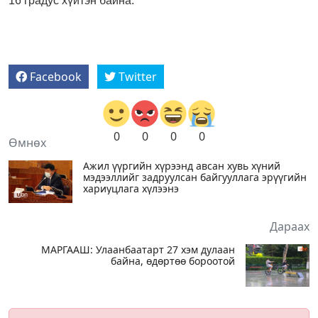
16 градус хүйтэн байна.
Facebook
Twitter
0
0
0
0
Өмнөх
Ажил үүргийн хүрээнд авсан хувь хүний
мэдээллийг задруулсан байгууллага эрүүгийн
хариуцлага хүлээнэ
Дараах
МАРГААШ: Улаанбаатарт 27 хэм дулаан
байна, өдөртөө бороотой