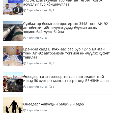
АҮЭБЯ: Шатахууныг 100 мянган төгрөгт олгох
асуудлыг түр хойшлууллаа
3 цагийн өмнө
1
Сүхбаатар боомтоор орж ирсэн 3448 тонн АИ-92
автобензинийг агуулахуудад буулгах ажлыг
зохион байгуулж байна
4 цагийн өмнө
Ерөнхий сайд БНХАУ-аас сар бүр 12-15 мянган
тонн АИ-92 автобензин тогтмол нийлүүлэх хүсэлт
тавилаа
4 цагийн өмнө
4
Өнөөдөр тэгш тоогоор төгссөн автомашинтай
иргэд 50 хүртэлх мянган төгрөгөнд БЕНЗИН авна
6 цагийн өмнө
1
Өнөөдөр” Аавуудын баяр”-ын өдөр
7 цагийн өмнө