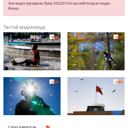
Энэ мэдээ хуучирсан буюу 2022/01/24-нд нийтлэгдсэн мэдээ
болно.
Төстэй мэдээллүүд:
Сүүлд нэмэгдсэн