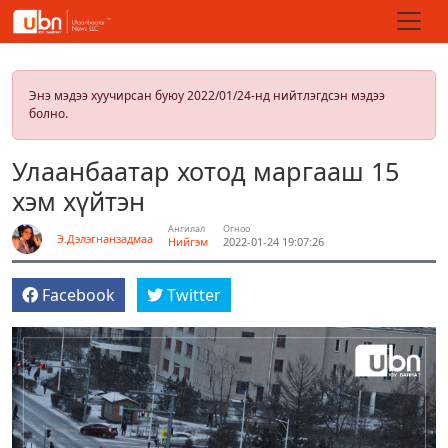
Энэ мэдээ хуучирсан буюу 2022/01/24-нд нийтлэгдсэн мэдээ
болно.
Улаанбаатар хотод маргааш 15
хэм хүйтэн
Ангилал
Огноо
Э.Дэлэгнанзадмаа
Нийгэм
2022-01-24 19:07:26
Facebook
Twitter