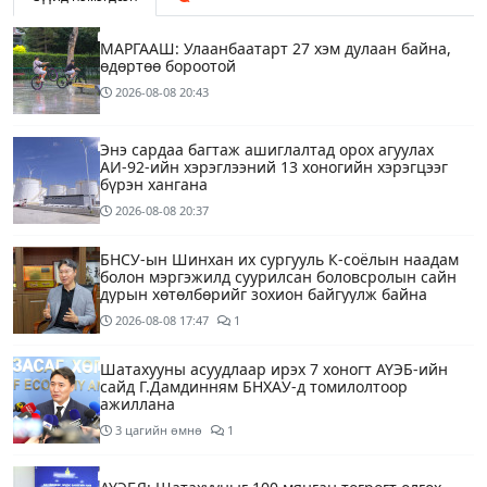
МАРГААШ: Улаанбаатарт 27 хэм дулаан байна,
өдөртөө бороотой
2026-08-08
20:43
Энэ сардаа багтаж ашиглалтад орох агуулах
АИ-92-ийн хэрэглээний 13 хоногийн хэрэгцээг
бүрэн хангана
2026-08-08
20:37
БНСУ-ын Шинхан их сургууль К-соёлын наадам
болон мэргэжилд суурилсан боловсролын сайн
дурын хөтөлбөрийг зохион байгуулж байна
2026-08-08
17:47
1
Шатахууны асуудлаар ирэх 7 хоногт АҮЭБ-ийн
сайд Г.Дамдинням БНХАУ-д томилолтоор
ажиллана
3 цагийн өмнө
1