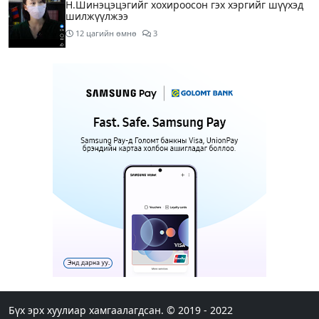
Н.Шинэцэцэгийг хохироосон гэх хэргийг шүүхэд
шилжүүлжээ
12 цагийн өмнө
3
АҮЭБЯ: Шатахууныг 50 мянган төгрөгт олгож
байгааг 100 мянга болгож нэмэгдүүлэхээр
ажиллаж байна
15 цагийн өмнө
4
Мотоциклтэй эмэгтэйг араас нь зориудаар
мөргөсөн жолоочийг ажлаас нь чөлөөлжээ
16 цагийн өмнө
5
Монополын эсрэг газрыг асуудлаас зугтаалгүй
шатахуун дамлан зарж буй асуудалд хяналт
тавихыг үүрэгдэв
17 цагийн өмнө
2
Тарвас ачих ажилд туслахаар гэрээсээ гарсан 10
настай охиныг 7 дахь өдрөө хайж байна
Бүх эрх хуулиар хамгаалагдсан. © 2019 - 2022