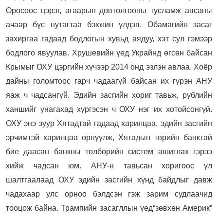
Оросоос цэрэг, агаарын довтолгооны тусламж авсаны
ачаар бүс нутагтаа бэхжин үлдэв. Обамагийн засаг
захиргаа гадаад бодлогын хувьд аядуу, хэт сул гэмээр
бодлого явуулав. Хрушевийн үед Украйнд өгсөн байсан
Крымыг ОХУ цэргийн хүчээр 2014 онд эзлэн авлаа. Хоёр
дайны голомтоос гарч чадаагүй байсан их гүрэн АНУ
яаж ч чадсангүй. Эдийн засгийн хориг тавьж, рублийн
ханшийг унагахад хүргэсэн ч ОХУ нэг их хотойсонгүй.
ОХУ энэ зуур Хятадтай гадаад харилцаа, эдийн засгийн
эрчимтэй харилцаа өрнүүлж, Хятадын төрийн банктай
бие даасан банкны төлбөрийн систем ашиглах гэрээ
хийж чадсан юм. АНУ-н тавьсан хоригоос үл
шалтгаалаад ОХУ эдийн засгийн хүнд байдлыг давж
чадахаар улс орноо бэлдсэн гэж зарим судлаачид
тооцож байна. Трампийн засагллын үед“зөвхөн Америк”