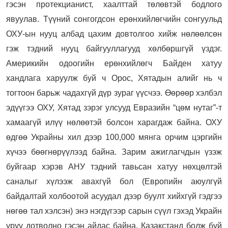
гэсэн протекцианист, хаалттай төлөвтэй бодлого
явуулав. Түүний сонгогдсон ерөнхийлөгчийн сонгуульд
ОХУ-ын нууц албад цахим довтолгоо хийж нөлөөлсөн
гэж тэдний нууц байгууллагууд хөлбөршгүй үздэг.
Америкийн одоогийн ерөнхийлөгч Байден хатуу
хандлага харуулж буй ч Орос, Хятадын алийг нь ч
тогтоон барьж чадахгүй дүр зураг үүсчээ. Өөрөөр хэлбэл
эдүүгээ ОХУ, Хятад зэрэг улсууд Евразийн “цөм нутаг”-т
хамаагүй илүү нөлөөтэй болсон харагдаж байна. ОХУ
өдгөө Украйны хил дээр 100,000 мянга орчим цэргийн
хүчээ бөөгнөрүүлээд байна. Зарим ажиглагчдын үзэж
буйгаар хэрэв АНУ тэдний тавьсан хатуу нөхцөлтэй
саналыг хүлээж авахгүй бол (Европийн аюулгүй
байдалтай холбоотой асуудал дээр буулт хийхгүй гэдгээ
нөгөө тал хэлсэн) энэ нэгдүгээр сарын сүүл гэхэд Украйн
уруу дотволно гэсэн айдас байна. Казакстанд болж буй