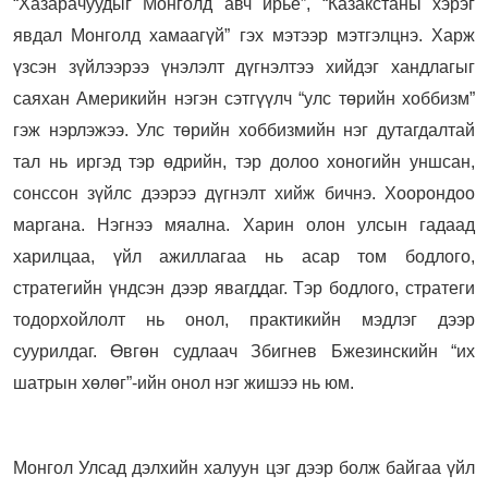
“Хазарачуудыг Монголд авч ирье”, “Казакстаны хэрэг
явдал Монголд хамаагүй” гэх мэтээр мэтгэлцнэ. Харж
үзсэн зүйлээрээ үнэлэлт дүгнэлтээ хийдэг хандлагыг
саяхан Америкийн нэгэн сэтгүүлч “улс төрийн хоббизм”
гэж нэрлэжээ. Улс төрийн хоббизмийн нэг дутагдалтай
тал нь иргэд тэр өдрийн, тэр долоо хоногийн уншсан,
сонссон зүйлс дээрээ дүгнэлт хийж бичнэ. Хоорондоо
маргана. Нэгнээ мяална. Харин олон улсын гадаад
харилцаа, үйл ажиллагаа нь асар том бодлого,
стратегийн үндсэн дээр явагддаг. Тэр бодлого, стратеги
тодорхойлолт нь онол, практикийн мэдлэг дээр
суурилдаг. Өвгөн судлаач Збигнев Бжезинскийн “их
шатрын хөлөг”-ийн онол нэг жишээ нь юм.
Монгол Улсад дэлхийн халуун цэг дээр болж байгаа үйл