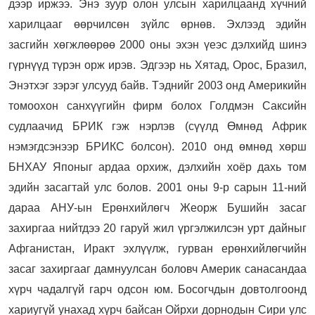
дээр иржээ. Энэ зуур олон улсын харилцаанд хүчний
харилцааг өөрчилсөн зүйлс өрнөв. Эхлээд эдийн
засгийн хөгжлөөрөө 2000 оны эхэн үеэс дэлхийд шинэ
гүрнүүд түрэн орж ирэв. Эдгээр нь Хятад, Орос, Бразил,
Энэтхэг зэрэг улсууд байв. Тэднийг 2003 онд Америкийн
томоохон санхүүгийн фирм болох Голдмэн Саксийн
судлаачид БРИК гэж нэрлэв (сүүлд Өмнөд Африк
нэмэгдсэнээр БРИКС болсон). 2010 онд өмнөд хөрш
БНХАУ Японыг ардаа орхиж, дэлхийн хоёр дахь том
эдийн засагтай улс болов. 2001 оны 9-р сарын 11-ний
дараа АНУ-ын Ерөнхийлөгч Жеорж Бушийн засаг
захиргаа нийтдээ 20 гаруй жил үргэлжилсэн урт дайныг
Афганистан, Иракт эхлүүлж, гурван ерөнхийлөгчийн
засаг захиргааг дамнуулсан боловч Америк санасандаа
хүрч чадалгүй гарч одсон юм. Босогчдын довтолгоонд
хариугүй унахад хүрч байсан Ойрхи дорнодын Сири улс