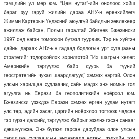
тэмцлийн ул мөр юм. “Цөм нутаг”-ийн онолоос хойш
бараг зуу гаруй жилийн дараа АНУ-н ерөнхийлөгч
Жимми Картерын Үндэсний аюулгүй байдлын зөвлөхөөр
ажиллаж байсан, Польш гаралтай Збигнев Бжезински
1997 онд нэгэн томоохон бүтээл туурвив. Тэр нь хүйтэн
дайны дараах АНУ-ын гадаад бодлогын урт хугацааны
стратегийг тодорхойлох зорилготой "Их шатрын хөлөг:
Америкийн тэргүүлэх байр суурь ба түүний
геостратегийн чухал шаардлагууд" хэмээх нэртэй. Олон
улсын харилцаа судлаачид сайн мэдэх энэ номын гол
агуулга нь Еврази ба геополитикийн ноёрхол юм.
Бжезински үзэхдээ Еврази хэмээх өргөн уудам нутагт
улс төр, эдийн засаг, цэргийн ноёрхлоо тогтоож чадсан
тэр гүрэн дэлхийд тэргүүлэх байрыг эзэлнэ гэсэн санааг
дэвшүүлжээ. Энэ бүтээл гарсан даруйдаа олон улсын
харилцаа судлаачдын анхааралд өртөж, дэлхийн том