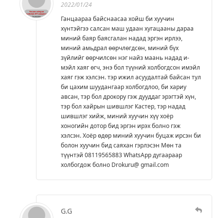
2022/01/24
Ганцаараа байснаасаа хойш би хуучин
хүнтэйгээ салсан маш удаан хугацааны дараа
миний баяр баясгалан надад эргэн ирлээ,
миний амьдрал өөрчлөгдсөн, миний бүх
зүйлийг өөрчилсөн нэг найз маань надад и-
мэйл хаяг өгч, энэ бол түүний холбогдсон имэйл
хаяг гэж хэлсэн. тэр ижил асуудалтай байсан тул
би цахим шуудангаар холбогдлоо, би хариу
авсан, тэр бол дрокору гэж дууддаг эрэгтэй хүн,
тэр бол хайрын шившлэг Кастер, тэр надад
шившлэг хийж, миний хуучин хүү хоёр
хоногийн дотор бид эргэн ирэх болно гэж
хэлсэн. Хоёр өдөр миний хуучин буцаж ирсэн би
болон хуучин бид саяхан гэрлэсэн Мөн та
түүнтэй 08119565883 WhatsApp дугаараар
холбогдож болно Drokuru@ gmail.com
G.G