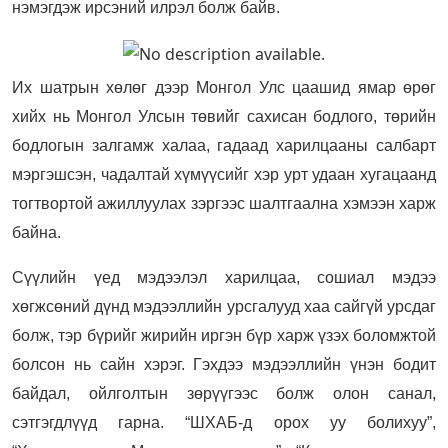
нэмэгдэж ирсэний илрэл болж байв.
Их шатрын хөлөг дээр Монгол Улс цаашид ямар өрөг
хийх нь Монгол Улсын төвийг сахисан бодлого, төрийн
бодлогын залгамж халаа, гадаад харилцааны салбарт
мэргэшсэн, чадалтай хүмүүсийг хэр урт удаан хугацаанд
тогтвортой ажиллуулах зэргээс шалтгаална хэмээн харж
байна.
Сүүлийн үед мэдээлэл харилцаа, сошиал мэдээ
хөгжсөний дүнд мэдээллийн урсгалууд хаа сайгүй урсдаг
болж, тэр бүрийг жирийн иргэн бүр харж үзэх боломжтой
болсон нь сайн хэрэг. Гэхдээ мэдээллийн үнэн бодит
байдал, ойлголтын зөрүүгээс болж олон санал,
сэтгэгдлүүд гарна. “ШХАБ-д орох уу болихуу”,