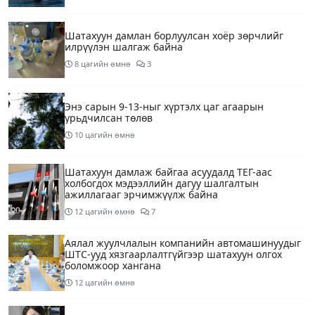
Шатахуун дамлан борлуулсан хоёр зөрчлийг
илрүүлэн шалгаж байна
8 цагийн өмнө
3
Энэ сарын 9-13-ныг хүртэлх цаг агаарын
урьдчилсан төлөв
10 цагийн өмнө
Шатахуун дамлаж байгаа асуудалд ТЕГ-аас
холбогдох мэдээллийн дагуу шалгалтын
ажиллагааг эрчимжүүлж байна
12 цагийн өмнө
7
Аялал жуулчлалын компанийн автомашинуудыг
ШТС-ууд хязгаарлалтгүйгээр шатахуун олгох
боломжоор хангана
12 цагийн өмнө