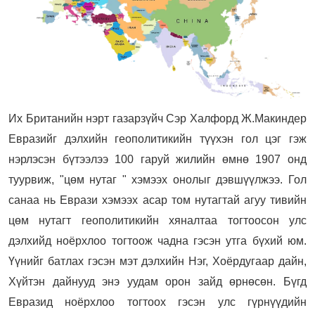
Их Британийн нэрт газарзүйч Сэр Халфорд Ж.Макиндер
Евразийг дэлхийн геополитикийн түүхэн гол цэг гэж
нэрлэсэн бүтээлээ 100 гаруй жилийн өмнө 1907 онд
туурвиж, "цөм нутаг " хэмээх онолыг дэвшүүлжээ. Гол
санаа нь Еврази хэмээх асар том нутагтай агуу тивийн
цөм нутагт геополитикийн хяналтаа тогтоосон улс
дэлхийд ноёрхлоо тогтоож чадна гэсэн утга бүхий юм.
Үүнийг батлах гэсэн мэт дэлхийн Нэг, Хоёрдугаар дайн,
Хүйтэн дайнууд энэ уудам орон зайд өрнөсөн. Бүгд
Евразид ноёрхлоо тогтоох гэсэн улс гүрнүүдийн