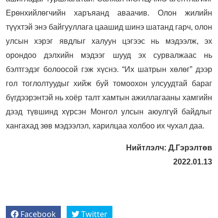
Ерөнхийлөгчийн харъяанд аваачив. Олон жилийн
түүхтэй энэ байгууллага цаашид шинэ шатанд гарч, олон
улсын хэрэг явдлыг халуун цэгээс нь мэдээлж, эх
орондоо дэлхийн мэдээг шууд эх сурвалжаас нь
бэлтгэдэг болоосой гэж хүснэ. “Их шатрын хөлөг” дээр
гол тоглолтуудыг хийж буй томоохон улсуудтай бараг
бүгдээрэнтэй нь хоёр талт хамтын ажиллагааны хамгийн
дээд түвшинд хүрсэн Монгол улсын аюулгүй байдлыг
хангахад зөв мэдээлэл, харилцаа холбоо их чухал даа.
Нийтлэлч: Д.Гэрэлтөв
2022.01.13
Facebook
Twitter