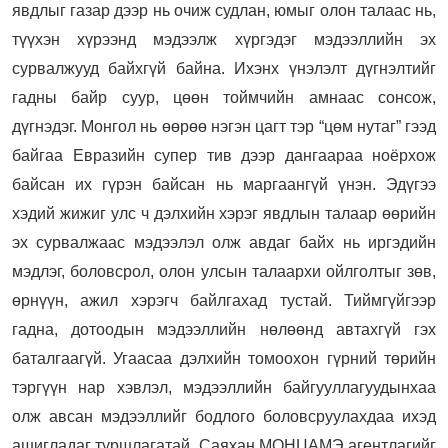
явдлыг газар дээр нь очиж судлан, юмыг олон талаас нь,
түүхэн хүрээнд мэдээлж хүргэдэг мэдээллийн эх
сурвалжууд байхгүй байна. Ихэнх үнэлэлт дүгнэлтийг
гадны байр суур, цөөн тоймчийн амнаас сонсож,
дүгнэдэг. Монгол нь өөрөө нэгэн цагт тэр “цөм нутаг” гээд
байгаа Евразийн супер тив дээр дангаараа ноёрхож
байсан их гүрэн байсан нь маргаангүй үнэн. Эдүгээ
хэдий жижиг улс ч дэлхийн хэрэг явдлын талаар өөрийн
эх сурвалжаас мэдээлэл олж авдаг байх нь иргэдийн
мэдлэг, боловсрол, олон улсын талаархи ойлголтыг зөв,
өрнүүн, ажил хэрэгч байлгахад тустай. Тиймгүйгээр
гадна, дотоодын мэдээллийн нөлөөнд автахгүй гэх
баталгаагүй. Угаасаа дэлхийн томоохон гүрний төрийн
тэргүүн нар хэвлэл, мэдээллийн байгууллагуудынхаа
олж авсан мэдээллийг бодлого боловсруулахдаа ихэд
ашигладаг туршлагатай. Саяхан МОНЦАМЭ агентлагийг