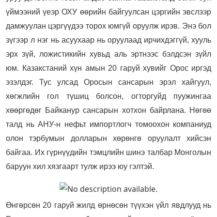
үймээний үеэр ОХУ өөрийн байгуулсан цэргийн эвслээр
дамжуулан цэргүүдээ торох юмгүй оруулж ирэв. Энэ бол
зүгээр л нэг нь асуухаар нь оруулаад ирчихдэггүй, хууль
эрх зүй, ложистикийн хувьд аль эртнээс бэлдсэн зүйл
юм. Казакстаний хүн амын 20 гаруй хувийг Орос иргэд
эзэлдэг. Тус улсад Оросын сансарын эрэл хайгуул,
хөгжлийн гол түшиц болсон, огторгуйд пуужингаа
хөөргөдөг Байканур сансарын хотхон байрлана. Нөгөө
талд нь АНУ-н нефьт импортлогч томоохон компаниуд
олон тэрбумын долларын хөрөнгө оруулалт хийсэн
байгаа. Их гүрнүүдийн тэмцлийн шинэ талбар Монголын
баруун хил хязгаарт тулж ирээ юу гэлтэй.
Өнгөрсөн 20 гаруй жилд өрнөсөн түүхэн үйл явдлууд нь