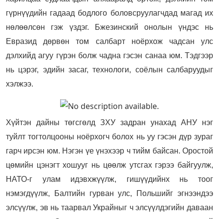
гүрнүүдийн гадаад бодлого боловсруулагчдад магад их
нөлөөлсөн гэж үздэг. Бжезинский онолын үндэс нь
Евразид дөрвөн том салбарт ноёрхож чадсан улс
дэлхийд агуу гүрэн болж чадна гэсэн санаа юм. Тэдгээр
нь цэрэг, эдийн засаг, технологи, соёлын салбаруудыг
хэлжээ.
Хүйтэн дайны төгсгөлд ЗХУ задран унахад АНУ нэг
туйлт тогтолцооны ноёрхогч болох нь уу гэсэн дүр зураг
гарч ирсэн юм. Нэгэн үе үнэхээр ч тийм байсан. Оростой
цөмийн цэнэгт хошууг нь цөөлж утсгах гэрээ байгуулж,
НАТО-г улам идэвхжүүлж, гишүүдийнх нь тоог
нэмэгдүүлж, Балтийн гурван улс, Польшийг эгнээндээ
элсүүлж, эв нь таарвал Украйныг ч элсүүлдэгийн даваан