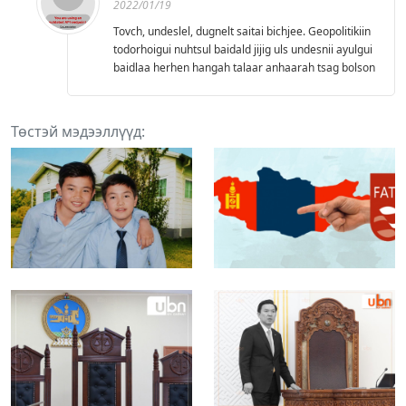
2022/01/19
Tovch, undeslel, dugnelt saitai bichjee. Geopolitikiin
todorhoigui nuhtsul baidald jijig uls undesnii ayulgui
baidlaa herhen hangah talaar anhaarah tsag bolson
Төстэй мэдээллүүд: