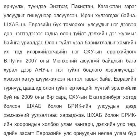
өрнүүлж, түүндээ Энэтхэг, Пакистан, Казакстан зэрэг
улсуудыг гишүүнээр элсүүлсэн. Иран хүлээгдэж байна.
ШХАБ нь Евразийн бүх томоохон улсуудыг нэг дээвэр
дор нэгтгэдэгээс гадна олон туйлт дэлхийн дэг журмыг
байнга уриалдаг. Олон туйлт үзэл баримтлалыг хамгийн
ил тод илэрхийлэгчдийн нэг ОХУ-ын ерөнхийлөгч
В.Путин 2007 оны Мюнхений аюулгүй байдлын бага
хурал дээр АНУ-ыг нэг туйлт бодлого хэрэгжүүлдэг
хэмээн хатуу шүүмжилсэн илтгэл тавьж байв. Евразийн
гүрнүүд цаашид олон туйлт ертөнцийг хүчтэй эрэлхийлж
буй нь 2009 оны 6-р сард ОХУ-ын Екатеринбург хотод
болсон ШХАБ болон БРИК-ийн улсуудын дээд
хэмжээний уулзалтаас харагджээ. ШХАБ болон БРИК-
ийн хоорондын холбоо улам чангарч, дэлхийн улс төр,
эдийн засагт Евроазийн улс орнуудын нөлөө улам бүр