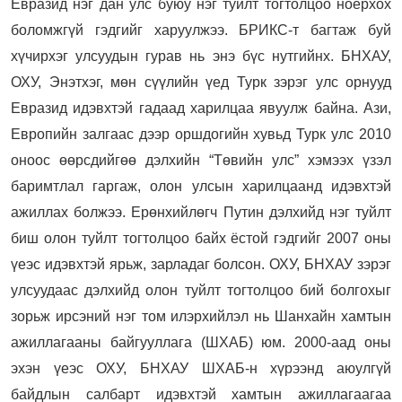
Евразид нэг дан улс буюу нэг туйлт тогтолцоо ноёрхох
боломжгүй гэдгийг харуулжээ. БРИКС-т багтаж буй
хүчирхэг улсуудын гурав нь энэ бүс нутгийнх. БНХАУ,
ОХУ, Энэтхэг, мөн сүүлийн үед Турк зэрэг улс орнууд
Евразид идэвхтэй гадаад харилцаа явуулж байна. Ази,
Европийн залгаас дээр оршдогийн хувьд Турк улс 2010
оноос өөрсдийгөө дэлхийн “Төвийн улс” хэмээх үзэл
баримтлал гаргаж, олон улсын харилцаанд идэвхтэй
ажиллах болжээ. Ерөнхийлөгч Путин дэлхийд нэг туйлт
биш олон туйлт тогтолцоо байх ёстой гэдгийг 2007 оны
үеэс идэвхтэй ярьж, зарладаг болсон. ОХУ, БНХАУ зэрэг
улсуудаас дэлхийд олон туйлт тогтолцоо бий болгохыг
зорьж ирсэний нэг том илэрхийлэл нь Шанхайн хамтын
ажиллагааны байгууллага (ШХАБ) юм. 2000-аад оны
эхэн үеэс ОХУ, БНХАУ ШХАБ-н хүрээнд аюулгүй
байдлын салбарт идэвхтэй хамтын ажиллагаагаа