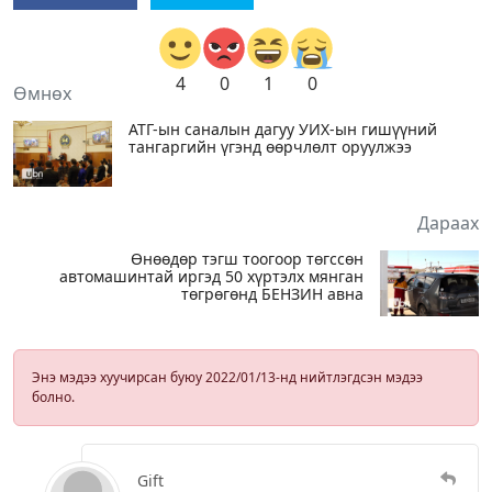
4
0
1
0
Өмнөх
АТГ-ын саналын дагуу УИХ-ын гишүүний
тангаргийн үгэнд өөрчлөлт оруулжээ
Дараах
Өнөөдөр тэгш тоогоор төгссөн
автомашинтай иргэд 50 хүртэлх мянган
төгрөгөнд БЕНЗИН авна
Энэ мэдээ хуучирсан буюу 2022/01/13-нд нийтлэгдсэн мэдээ
болно.
Gift