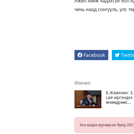
Ажил хийж чадахгүй бол я
чинь наад сонгууль, улс т
Facebook
Twitt
Өмнөх
Б.Жавхлан: 3.
сая иргэндээ
өнөөдрөөс
эхлэн
арилжааны
банкуудаар 300
мянган
Энэ мэдээ хуучирсан буюу 202
төгрөгийг
олгоно