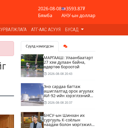
2026-08-08
3593.87₮
Бямба
АНУ-ын доллар
СУРВАЛЖЛАГА
АТГ-ААС АСУУЯ
БУСАД
Сүүлд нэмэгдсэн
МАРГААШ: Улаанбаатарт
27 хэм дулаан байна,
йг
өдөртөө бороотой
2026-08-08
20:43
Энэ сардаа багтаж
ашиглалтад орох агуулах
АИ-92-ийн хэрэглээний
13 хоногийн хэрэгцээг
2026-08-08
20:37
бүрэн хангана
БНСУ-ын Шинхан их
сургууль К-соёлын
наадам болон мэргэжилд