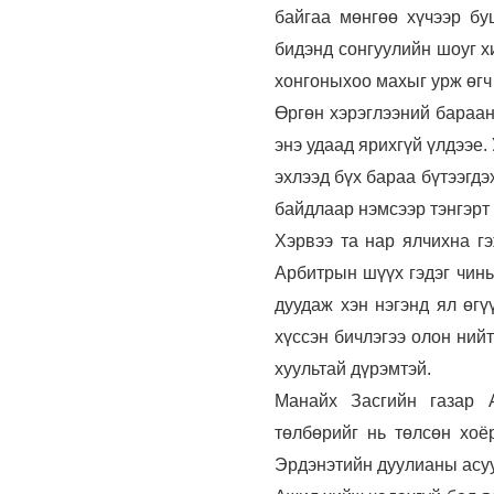
байгаа мөнгөө хүчээр бу
бидэнд сонгуулийн шоуг х
хонгоныхоо махыг урж өгч
Өргөн хэрэглээний бараан
энэ удаад ярихгүй үлдээе.
эхлээд бүх бараа бүтээгдэ
байдлаар нэмсээр тэнгэрт 
Хэрвээ та нар ялчихна г
Арбитрын шүүх гэдэг чинь
дуудаж хэн нэгэнд ял өгү
хүссэн бичлэгээ олон ний
хуультай дүрэмтэй.
Манайх Засгийн газар 
төлбөрийг нь төлсөн хоё
Эрдэнэтийн дуулианы асу