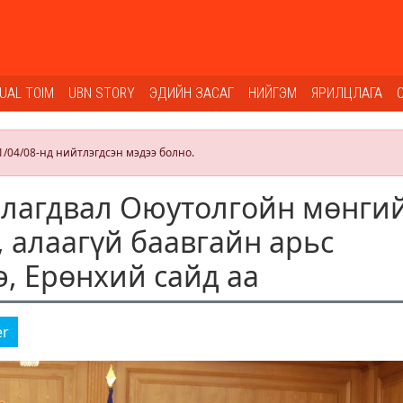
SUAL TOIM
UBN STORY
ЭДИЙН ЗАСАГ
НИЙГЭМ
ЯРИЛЦЛАГА
1/04/08-нд нийтлэгдсэн мэдээ болно.
ялагдвал Оюутолгойн мөнги
, алаагүй баавгайн арьс
э, Ерөнхий сайд аа
er