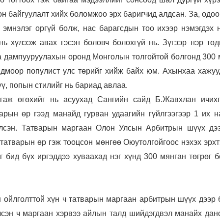
он байгуулалт хийх боломжоо эрх баригчид алдсан. За, одоо
 эмнэлэг оргүй болж, нас барагсдын тоо ихээр нэмэгдэх н
нь хүлээж авах гэсэн боловч болохгүй нь. Зүгээр нэр төд
а дампууруулахын оронд Монголын толгойтой болгонд 300 
омдмоор популист улс төрийг хийж байх юм. Ахынхаа хажуу
үү, попын стилийг нь бариад авлаа.
гаж өгөхийг нь асуухад Сангийн сайд Б.Жавхлан ичихг
арын өр гээд манайд гурван удаагийн гүйлгээгээр 1 их н
үлсэн. Татварын маргаан Олон Улсын Арбитрын шүүх дэ
 татварын өр гэж тооцсон мөнгөө Оюутолгойгоос нэхэх эрхт
йг бид бүх иргэддээ хуваахад нэг хүнд 300 мянган төгрөг 
 ойлголттой хүн ч татварын маргаан арбитрын шүүх дээр 
лсэн ч маргаан хэрвээ айлын талд шийдэгдвэл манайх дан