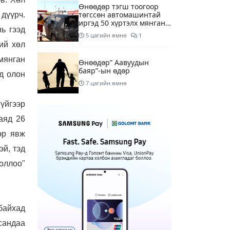
Өнөөдөр тэгш тоогоор
төгссөн автомашинтай
 дүүрч.
иргэд 50 хүртэлх мянган
ь гээд
төгрөгөнд БЕНЗИН авна
5 цагийн өмнө
1
ий хөл
мянган
Өнөөдөр” Аавуудын
баяр”-ын өдөр
д олон
7 цагийн өмнө
үйгээр
Улаанбаатарт 31 хэм
аяд 26
дулаан байна
эр явж
9 цагийн өмнө
эй, тэд
боллоо"
МАРГААШ: Улаанбаатарт
31 хэм дулаан байна
18 цагийн өмнө
байхад
Шатахуун дамлан
борлуулсан хоёр
сандаа