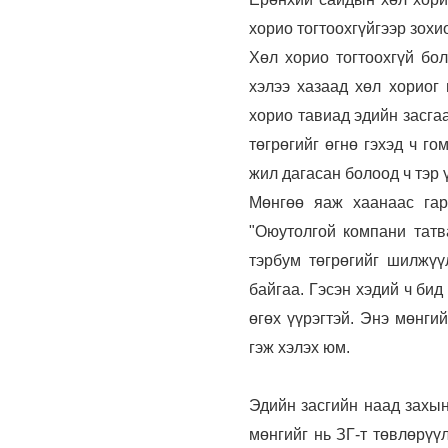
хорио тогтоохгүйгээр зохи
Хөл хорио тогтоохгүй бол
хэлээ хазаад хөл хориог 
хорио тавиад эдийн засга
төгрөгийг өгнө гэхэд ч г
жил дагасан болоод ч тэр 
Мөнгөө яаж хаанаас гар
"Оюутолгой компани татв
тэрбум төгрөгийг шилжү
байгаа. Гэсэн хэдий ч бид
өгөх үүрэгтэй. Энэ мөнги
гэж хэлэх юм.
Эдийн засгийн наад захын
мөнгийг нь ЗГ-т төвлөрүү