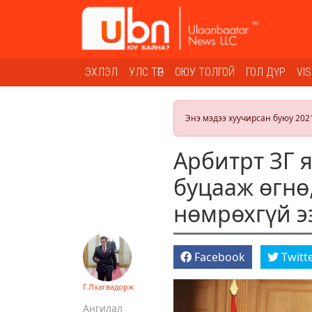
ЭХЛЭЛ
УЛС ТӨР
ОЮУ ТОЛГОЙ
ГОЛ ДҮР
VI
Энэ мэдээ хуучирсан буюу 202
Арбитрт ЗГ 
буцааж өгнө
нөмрөхгүй э
Facebook
Twitt
Г.Лхагвадорж
Ангилал