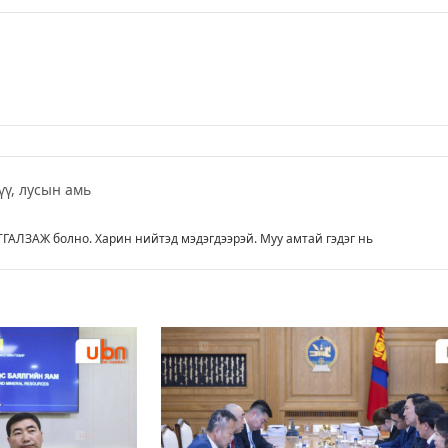
үү, лусын амь
ТГАЛЗАЖ болно. Харин нийтэд мэдэгдээрэй. Муу амтай гэдэг нь