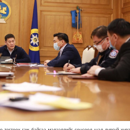
 тогтоох гэж байгаа мэдээллийг сонсоод шал дургүй хүрэ