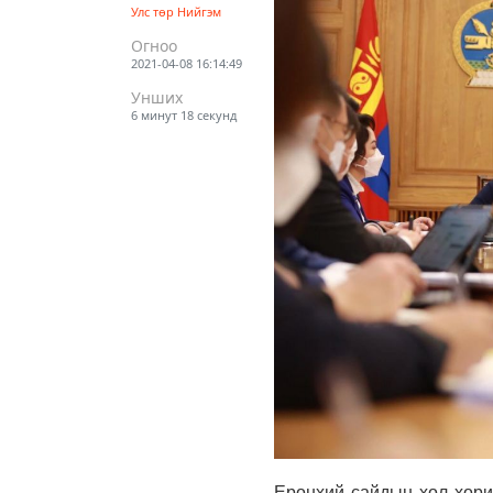
Улс төр
Нийгэм
Огноо
2021-04-08 16:14:49
Унших
6 минут 18 секунд
Ерөнхий сайдын хөл хорио