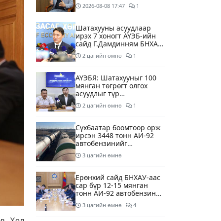
суурилсан боловсролын
2026-08-08
17:47
1
сайн дурын хөтөлбөрийг
зохион байгуулж байна
Шатахууны асуудлаар
ирэх 7 хоногт АҮЭБ-ийн
сайд Г.Дамдинням БНХАУ-
д томилолтоор ажиллана
2 цагийн өмнө
1
АҮЭБЯ: Шатахууныг 100
мянган төгрөгт олгох
асуудлыг түр
хойшлууллаа
2 цагийн өмнө
1
Сүхбаатар боомтоор орж
ирсэн 3448 тонн АИ-92
автобензинийг
агуулахуудад буулгах
3 цагийн өмнө
ажлыг зохион байгуулж
байна
Ерөнхий сайд БНХАУ-аас
сар бүр 12-15 мянган
тонн АИ-92 автобензин
тогтмол нийлүүлэх хүсэлт
3 цагийн өмнө
4
тавилаа
в. Хөл