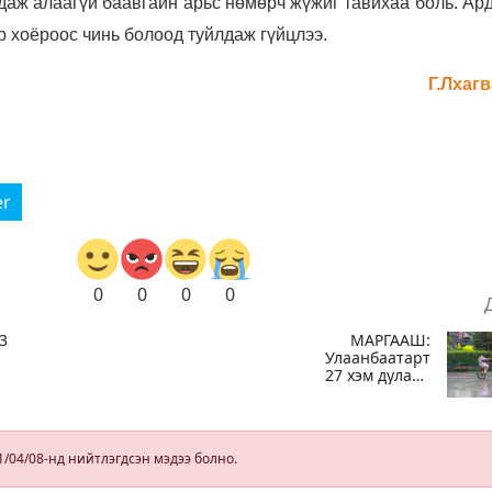
даж алаагүй баавгайн арьс нөмөрч жүжиг тавихаа боль. Ар
өр хоёроос чинь болоод туйлдаж гүйцлээ.
Г.Лхаг
er
0
0
0
0
3
МАРГААШ:
Улаанбаатарт
27 хэм дулаан
байна, өдөртөө
бороотой
1/04/08-нд нийтлэгдсэн мэдээ болно.