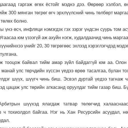
цаагаад гаргаж өгөх ёстойг мэднэ дээ. Өөрөөр хэлбэл, ө
ийж 300 мянган төгрөг өгч эрхлүүлсний чинь төлбөрт марг
 төлөх болно.
ы үнэ өсч, инфляци нэмэгдэх гэх зэрэг үндсэн суурь том а
 Угаасаа юм үзээгүй аж ахуйн нэгж, худалдаачид чинь марг
хүүнийнхээ үнийг 20, 30 төгрөгөөс эхлээд хэрэглэгчдэд мэдэ
тулгана.
эж тооцож байвал тийм амар зүйл байдаггүй юм аа. Олон
 манай улс төрчдийн хүссэн үедээ өрөө тасалгаа, булан т
үлдэг шүүх, шүүгч чинь биш. Эсвэл дуртай үедээ тагнаж ч
тэд цацаж улс төрийн аткасанд оруулдаг тийм газар биш. Б
Арбитрын шүүхэд ялагдаж татвар төлөгчид халааснаа
р ч тохиолдол байгаа. Нэг нь Хан Ресурсийн асуудал, нө
удал.