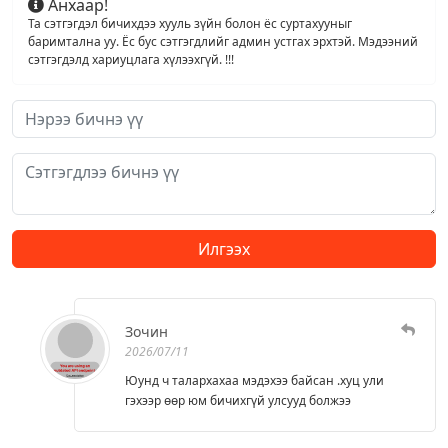
Анхаар!
Та сэтгэгдэл бичихдээ хууль зүйн болон ёс суртахууныг
баримтална уу. Ёс бус сэтгэгдлийг админ устгах эрхтэй. Мэдээний
сэтгэгдэлд хариуцлага хүлээхгүй. !!!
Илгээх
Зочин
2026/07/11
Юунд ч талархахаа мэдэхээ байсан .хуц ули
гэхээр өөр юм бичихгүй улсууд болжээ