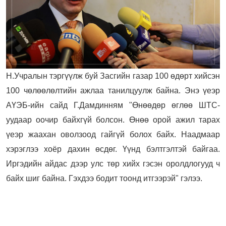
Н.Учралын тэргүүлж буй Засгийн газар 100 өдөрт хийсэн
100 чөлөөлөлтийн ажлаа танилцуулж байна. Энэ үеэр
АҮЭБ-ийн сайд Г.Дамдинням "Өнөөдөр өглөө ШТС-
уудаар оочир байхгүй болсон. Өнөө орой ажил тарах
үеэр жаахан оволзоод гайгүй болох байх. Наадмаар
хэрэглээ хоёр дахин өсдөг. Үүнд бэлтгэлтэй байгаа.
Иргэдийн айдас дээр улс төр хийх гэсэн оролдлогууд ч
байх шиг байна. Гэхдээ бодит тоонд итгээрэй" гэлээ.