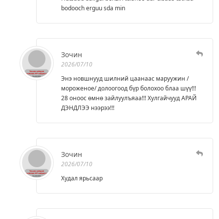
bodooch erguu sda min
Зочин
2026/07/10
Энэ новшнууд шилний цаанаас маруужин /
мороженое/ долоогоод бүр болохоо блаа шүү!!!
28 оноос өмнө зайлуулъяаа!!! Хулгайчууд АРАЙ
ДЭНДЛЭЭ нээрээ!!!
Зочин
2026/07/10
Худал ярьсаар