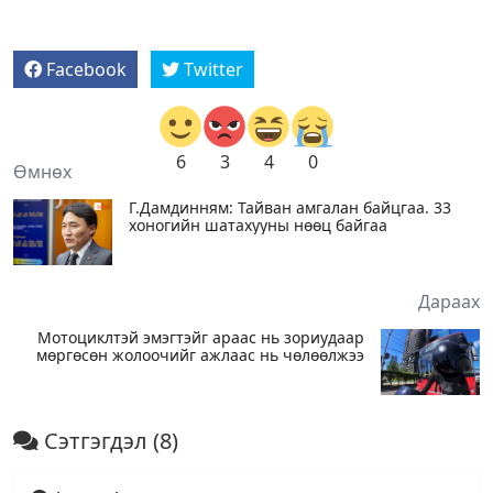
Facebook
Twitter
6
3
4
0
Өмнөх
Г.Дамдинням: Тайван амгалан байцгаа. 33
хоногийн шатахууны нөөц байгаа
Дараах
Мотоциклтэй эмэгтэйг араас нь зориудаар
мөргөсөн жолоочийг ажлаас нь чөлөөлжээ
Сэтгэгдэл
(8)