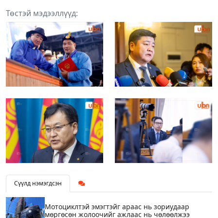
Төстэй мэдээллүүд:
Сүүлд нэмэгдсэн
Мотоциклтэй эмэгтэйг араас нь зориудаар
мөргөсөн жолоочийг ажлаас нь чөлөөлжээ