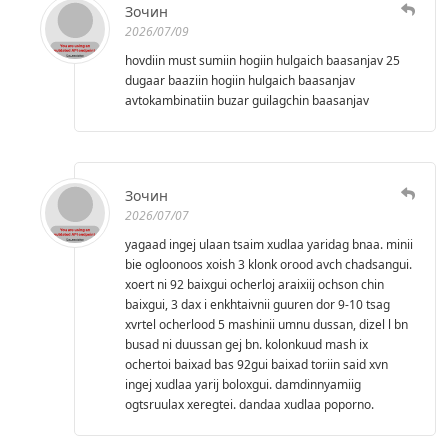
Зочин
2026/07/09
hovdiin must sumiin hogiin hulgaich baasanjav 25
dugaar baaziin hogiin hulgaich baasanjav
avtokambinatiin buzar guilagchin baasanjav
Зочин
2026/07/07
yagaad ingej ulaan tsaim xudlaa yaridag bnaa. minii
bie ogloonoos xoish 3 klonk orood avch chadsangui.
xoert ni 92 baixgui ocherloj araixiij ochson chin
baixgui, 3 dax i enkhtaivnii guuren dor 9-10 tsag
xvrtel ocherlood 5 mashinii umnu dussan, dizel l bn
busad ni duussan gej bn. kolonkuud mash ix
ochertoi baixad bas 92gui baixad toriin said xvn
ingej xudlaa yarij boloxgui. damdinnyamiig
ogtsruulax xeregtei. dandaa xudlaa poporno.