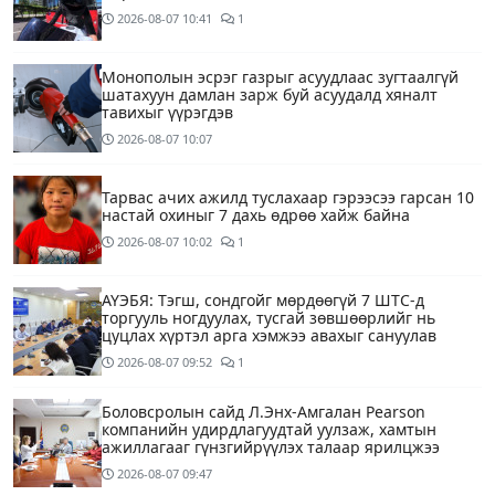
2026-08-07
10:41
1
Монополын эсрэг газрыг асуудлаас зугтаалгүй
шатахуун дамлан зарж буй асуудалд хяналт
тавихыг үүрэгдэв
2026-08-07
10:07
Тарвас ачих ажилд туслахаар гэрээсээ гарсан 10
настай охиныг 7 дахь өдрөө хайж байна
2026-08-07
10:02
1
АҮЭБЯ: Тэгш, сондгойг мөрдөөгүй 7 ШТС-д
торгууль ногдуулах, тусгай зөвшөөрлийг нь
цуцлах хүртэл арга хэмжээ авахыг сануулав
2026-08-07
09:52
1
Боловсролын сайд Л.Энх-Амгалан Pearson
компанийн удирдлагуудтай уулзаж, хамтын
ажиллагааг гүнзгийрүүлэх талаар ярилцжээ
2026-08-07
09:47