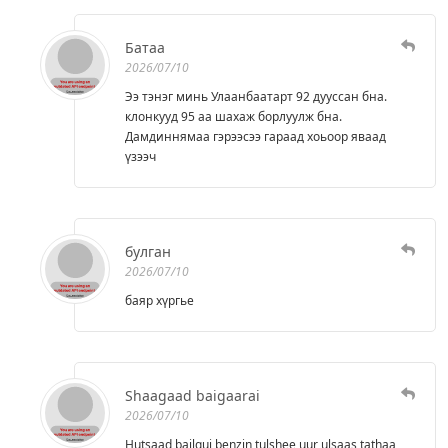
Батаа
2026/07/10
Ээ тэнэг минь Улаанбаатарт 92 дууссан бна.
клонкууд 95 аа шахаж борлуулж бна.
Дамдиннямаа гэрээсээ гараад хоьоор яваад
үзээч
булган
2026/07/10
баяр хүргье
Shaagaad baigaarai
2026/07/10
Hutsaad bailgui benzin tulshee uur ulsaas tathaa