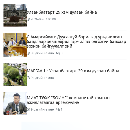
Улаанбаатарт 29 хэм дулаан байна
2026-08-07
06:00
С.Амарсайхан: Дуусаагүй барилгад урьдчилсан
байдлаар зөвшөөрөл гэрчилгээ олгохгүй байхаар
зохион байгуулалт хий
8 цагийн өмнө
3
МАРГААШ: Улаанбаатарт 29 хэм дулаан байна
9 цагийн өмнө
МИАТ ТӨХК “БОИНГ“ компанитай хамтын
ажиллагаагаа өргөжүүлнэ
9 цагийн өмнө
1
Б.Дашпүрэв: Орон нутгийн иргэд намрын ургац
хураалт, хадлантай холбоотой ШТС-уудаар