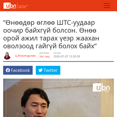
“Өнөөдөр өглөө ШТС-уудаар
оочир байхгүй болсон. Өнөө
орой ажил тарах үеэр жаахан
оволзоод гайгүй болох байх“
Ангилал
Огноо
Ц.Янжиндулам
Улс төр
2026-07-07 13:35:59
Facebook
Twitter