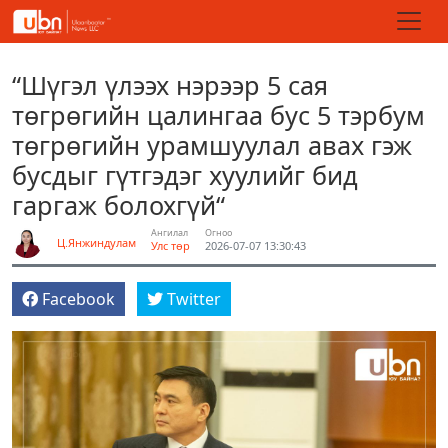
“Шүгэл үлээх нэрээр 5 сая
төгрөгийн цалингаа бус 5 тэрбум
төгрөгийн урамшуулал авах гэж
бусдыг гүтгэдэг хуулийг бид
гаргаж болохгүй“
Ангилал
Огноо
Ц.Янжиндулам
Улс төр
2026-07-07 13:30:43
Facebook
Twitter