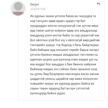
0юун
2026/07/08
Их хурлын хахаж үхтэлээ баяжсан гишүүдээ та
нар ганцхан өдөр ядарч зүдэрч гэр бүл
хүүхдүүддээ хоосон хонуулахгүй гэж зүтгэж яваа
ард түмэн шигээ хоёрхон өдөр энэ амьдралаар
амьдраад үзээч ингэж байж та нар ухаантай юм
бол ойлгоно үгүй бол юу ч ойлгохгүй өөрсдийгөө
тэнгэрийн хүмүүс гэж бодоод л бахь байдгаараа
байх байхдаа ард олныхоо нэрийг барьж хагарч
үхтэлээ баяжих юмдаа амьдралын төгсгөлөл нь
адилхан шороо шатаалганд очих юмдаа уул нь
юм мэддэг бол амьддаа л бие биенээ хайрлаж
баймаар юмдаа энэ сайхан баян орныхоо эзэд
нь уулнь бид бүгдээрээл юмсандаа яасан ханаж
цаддаггүй үхээнц царайлж хар амиа хоохолсон
новшийн хүмүүс их хурлаар дүүрэн байна вэ
гарын таван хуруунд багтах хүн сэтгэлтэй
хүнэнцрүүд байна уудаа