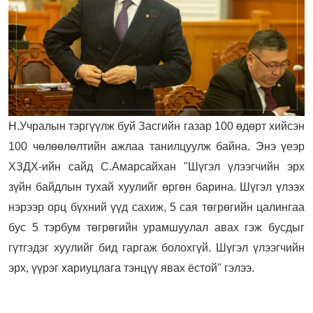
Н.Учралын тэргүүлж буй Засгийн газар 100 өдөрт хийсэн
100 чөлөөлөлтийн ажлаа танилцуулж байна. Энэ үеэр
ХЗДХ-ийн сайд С.Амарсайхан "Шүгэл үлээгчийн эрх
зүйн байдлын тухай хуулийг өргөн барина. Шүгэл үлээх
нэрээр орц бүхний үүд сахиж, 5 сая төгрөгийн цалингаа
бус 5 тэрбум төгрөгийн урамшуулал авах гэж бусдыг
гүтгэдэг хуулийг бид гаргаж болохгүй. Шүгэл үлээгчийн
эрх, үүрэг хариуцлага тэнцүү явах ёстой" гэлээ.