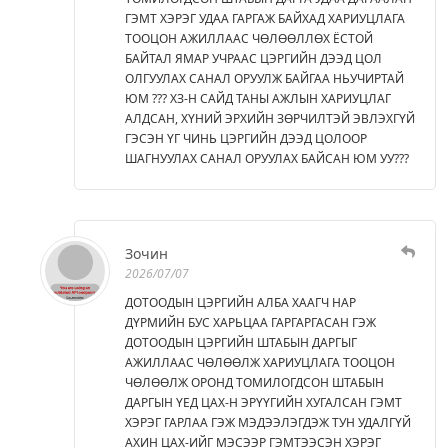
ГЭМТ ХЭРЭГ УДАА ГАРГАЖ БАЙХАД ХАРИУЦЛАГА
ТООЦОН АЖИЛЛААС ЧӨЛӨӨЛЛӨХ ЁСТОЙ
БАЙТАЛ ЯМАР УЧРААС ЦЭРГИЙН ДЭЭД ЦОЛ
ОЛГУУЛАХ САНАЛ ОРУУЛЖ БАЙГАА НЬУЧИРТАЙ
ЮМ ??? ХЗ-Н САЙД ТАНЫ АЖЛЫН ХАРИУЦЛАГ
АЛДСАН, ХҮНИЙ ЭРХИЙН ЗӨРЧИЛТЭЙ ЭВЛЭХГҮЙ
ГЭСЭН ҮГ ЧИНЬ ЦЭРГИЙН ДЭЭД ЦОЛООР
ШАГНУУЛАХ САНАЛ ОРУУЛАХ БАЙСАН ЮМ УУ???
Зочин
2026/07/07
ДОТООДЫН ЦЭРГИЙН АЛБА ХААГЧ НАР
ДҮРМИЙН БУС ХАРЬЦАА ГАРГАРГАСАН ГЭЖ
ДОТООДЫН ЦЭРГИЙН ШТАБЫН ДАРГЫГ
АЖИЛЛААС ЧӨЛӨӨЛЖ ХАРИУЦЛАГА ТООЦОН
ЧӨЛӨӨЛЖ ОРОНД ТОМИЛОГДСОН ШТАБЫН
ДАРГЫН ҮЕД ЦАХ-Н ЭРҮҮГИЙН ХУГАЛСАН ГЭМТ
ХЭРЭГ ГАРЛАА ГЭЖ МЭДЭЭЛЭГДЭЖ ТУН УДАЛГҮЙ
АХИН ЦАХ-ИЙГ МЭСЭЭР ГЭМТЭЭСЭН ХЭРЭГ