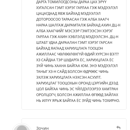
ДАРГА ТОМИЛОГДСОНЫ ДАРАА ЦАХ ЭРҮҮ
ХУГАЛСАН ГЭМТ ХЭРЭГ ГАРЛАА ГЭЖ МЭДЭЭЛЭЛ
ЦАЦАГДААД ЯВЖ БАЙХАД МЭДЭЭЛЭЛ
ДОТОРООСОО ТАРААСАН ГЭЖ АЛБА ХААГЧ
НАРАА ШАЛГАЖ ДАРАМТАЛЖ БАЙХАД АХИН ДЦ-Н
АЛБА ХААГЧИЙГ МЭСЭЭР ГЭМТЭЭСЭН ХЭРЭГ
ГАРЛАА ГЭЖ АХИН ХЭВЛЭЛД МЭДЭЭЛСЭН. ДЦ-Н
ШТАБТ УДАА ДАРААЛАН ГЭМТ ХЭРЭГ ГАРСАН
БАЙХАД ЯАГААД ХАРИУЦЛАГА ТООЦОН
АЖИЛЛААС ЧӨЛӨӨЛӨХГҮЙ ӨДИЙ ХҮРСЭН ВЭ???
ХЗ САЙДАА ТЭР ШУДАРГА ЁС, ХАРИУЦЛАГА ЁС
ЗҮЙ ЧИНЬ ХААНА БАЙГАА ЮМ. ЭНЭ МЭДЭЭЛЭЛ
ТАНЫГ ХЗ-Н САЙД БОЛСОН ӨДРӨӨС ЧИНЬ
ЭХЛЭЖ ХАРИУЦЛАГА НЭХСЭН АСУУЛТ.
ХАРИУЦЛАГ ТООЦОХЫН ОРОНД ЦЭРГИЙН ДЭЭД
ЦОЛ БАЙГАА ЧИНЬ ЭС ҮЙЛДЭЛЭЭРЭЭ ХАМТРАН
ОРОЛЦОГЧ, БОЛСОН АЖИЛЛАА ӨГӨӨД ЗАЙЛАХ
НЬ ИЛҮҮ ЯРЬЖ БАЙГАА ЁС ЗҮЙД ЧИНЬ ТОХИРНО.
Зочин