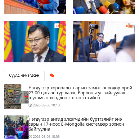
Сүүлд нэмэгдсэн
Нэгдүгээр хорооллын арын замыг өнөөдөр орой
23:00 цагаас түр хааж, борооны ус зайлуулах
шугамын хөндлөн сэтэлгээ хийнэ
2026-08-06
10:10
Нэгдүгээр ангид элсэгчдийн бүртгэлийг энэ
сарын 17-ноос E-Mongolia системээр зохион
байгуулна
2026-08-06
10:05