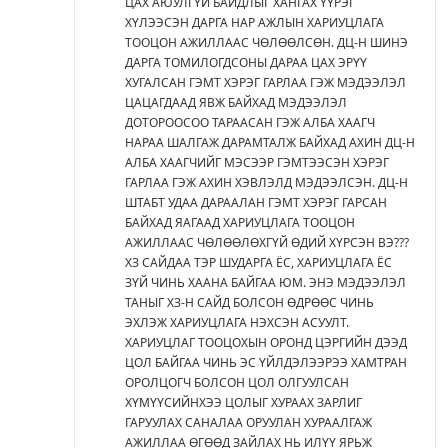
ЦАХ АЮУЛГҮЙ БАЙДЛЫГ ХАНГАХ ҮҮРЭГ
ХҮЛЭЭСЭН ДАРГА НАР АЖЛЫН ХАРИУЦЛАГА
ТООЦОН АЖИЛЛААС ЧӨЛӨӨЛСӨН. ДЦ-Н ШИНЭ
ДАРГА ТОМИЛОГДСОНЫ ДАРАА ЦАХ ЭРҮҮ
ХУГАЛСАН ГЭМТ ХЭРЭГ ГАРЛАА ГЭЖ МЭДЭЭЛЭЛ
ЦАЦАГДААД ЯВЖ БАЙХАД МЭДЭЭЛЭЛ
ДОТОРООСОО ТАРААСАН ГЭЖ АЛБА ХААГЧ
НАРАА ШАЛГАЖ ДАРАМТАЛЖ БАЙХАД АХИН ДЦ-Н
АЛБА ХААГЧИЙГ МЭСЭЭР ГЭМТЭЭСЭН ХЭРЭГ
ГАРЛАА ГЭЖ АХИН ХЭВЛЭЛД МЭДЭЭЛСЭН. ДЦ-Н
ШТАБТ УДАА ДАРААЛАН ГЭМТ ХЭРЭГ ГАРСАН
БАЙХАД ЯАГААД ХАРИУЦЛАГА ТООЦОН
АЖИЛЛААС ЧӨЛӨӨЛӨХГҮЙ ӨДИЙ ХҮРСЭН ВЭ???
ХЗ САЙДАА ТЭР ШУДАРГА ЁС, ХАРИУЦЛАГА ЁС
ЗҮЙ ЧИНЬ ХААНА БАЙГАА ЮМ. ЭНЭ МЭДЭЭЛЭЛ
ТАНЫГ ХЗ-Н САЙД БОЛСОН ӨДРӨӨС ЧИНЬ
ЭХЛЭЖ ХАРИУЦЛАГА НЭХСЭН АСУУЛТ.
ХАРИУЦЛАГ ТООЦОХЫН ОРОНД ЦЭРГИЙН ДЭЭД
ЦОЛ БАЙГАА ЧИНЬ ЭС ҮЙЛДЭЛЭЭРЭЭ ХАМТРАН
ОРОЛЦОГЧ БОЛСОН ЦОЛ ОЛГУУЛСАН
ХҮМҮҮСИЙНХЭЭ ЦОЛЫГ ХУРААХ ЗАРЛИГ
ГАРУУЛАХ САНАЛАА ОРУУЛАН ХУРААЛГАЖ
АЖИЛЛАА ӨГӨӨД ЗАЙЛАХ НЬ ИЛҮҮ ЯРЬЖ