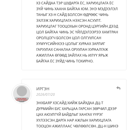
ХЗ САЙДАА ТЭР ШУДАРГА ЁС, ХАРИУЦЛАГА ЁС
ЗҮЙ ЧИНЬ ХААНА БАЙГАА ЮМ. ЭНЭ МЭДЭЭЛЭЛ
ТАНЫГ ХЗ-Н САЙД БОЛСОН ӨДРӨӨС ЧИНЬ
ЭХЛЭЖ ХАРИУЦЛАГА НЭХСЭН АСУУЛТ.
ХАРИУЦЛАГ ТООЦОХЫН ОРОНД ЦЭРГИЙН ДЭЭД
ЦОЛ БАЙГАА ЧИНЬ ЭС ҮЙЛДЭЛЭЭРЭЭ ХАМТРАН
ОРОЛЦОГЧ БОЛСОН ЦОЛ ОЛГУУЛСАН
ХҮМҮҮСИЙНХЭЭ ЦОЛЫГ ХУРААХ ЗАРЛИГ
ГАРУУЛАХ САНАЛАА ОРУУЛАН ХУРААЛГАЖ
АЖИЛЛАА ӨГӨӨД ЗАЙЛАХ НЬ ИЛҮҮ ЯРЬЖ
БАЙГАА ЁС ЗҮЙД ЧИНЬ ТОХИРНО.
ИРГЭН
2026/07/20
ЭНХБАЯР ХЗСАЙД ХИЙЖ БАЙХДАА ДЦ-Т
ДҮРМИЙН БУС ХАРЬЦАА ГАРСАН ЗӨРЧИЛ ДЭЭР
ЦАХ АЮУЛГҮЙ БАЙДЛЫГ ХАНГАХ ҮҮРЭГ
ХҮЛЭЭСЭН ДАРГА НАР АЖЛЫН ХАРИУЦЛАГА
ТООЦОН АЖИЛЛААС ЧӨЛӨӨЛСӨН. ДЦ-Н ШИНЭ