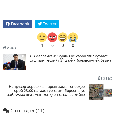
Facebook
Twitter
1
0
0
0
Өмнөх
С.Амарсайхан: “Хууль бус хөрөнгийг хураах“
хуулийн төслийг ЗГ дахин боловсруулж байна
Дараах
Нэгдүгээр хорооллын арын замыг өнөөдөр
орой 23:00 цагаас түр хааж, борооны ус
зайлуулах шугамын хөндлөн сэтэлгээ хийнэ
Сэтгэгдэл
(11)