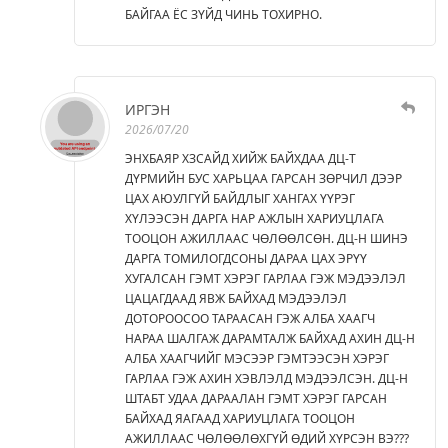
БАЙГАА ЁС ЗҮЙД ЧИНЬ ТОХИРНО.
ИРГЭН
2026/07/20
ЭНХБАЯР ХЗСАЙД ХИЙЖ БАЙХДАА ДЦ-Т
ДҮРМИЙН БУС ХАРЬЦАА ГАРСАН ЗӨРЧИЛ ДЭЭР
ЦАХ АЮУЛГҮЙ БАЙДЛЫГ ХАНГАХ ҮҮРЭГ
ХҮЛЭЭСЭН ДАРГА НАР АЖЛЫН ХАРИУЦЛАГА
ТООЦОН АЖИЛЛААС ЧӨЛӨӨЛСӨН. ДЦ-Н ШИНЭ
ДАРГА ТОМИЛОГДСОНЫ ДАРАА ЦАХ ЭРҮҮ
ХУГАЛСАН ГЭМТ ХЭРЭГ ГАРЛАА ГЭЖ МЭДЭЭЛЭЛ
ЦАЦАГДААД ЯВЖ БАЙХАД МЭДЭЭЛЭЛ
ДОТОРООСОО ТАРААСАН ГЭЖ АЛБА ХААГЧ
НАРАА ШАЛГАЖ ДАРАМТАЛЖ БАЙХАД АХИН ДЦ-Н
АЛБА ХААГЧИЙГ МЭСЭЭР ГЭМТЭЭСЭН ХЭРЭГ
ГАРЛАА ГЭЖ АХИН ХЭВЛЭЛД МЭДЭЭЛСЭН. ДЦ-Н
ШТАБТ УДАА ДАРААЛАН ГЭМТ ХЭРЭГ ГАРСАН
БАЙХАД ЯАГААД ХАРИУЦЛАГА ТООЦОН
АЖИЛЛААС ЧӨЛӨӨЛӨХГҮЙ ӨДИЙ ХҮРСЭН ВЭ???