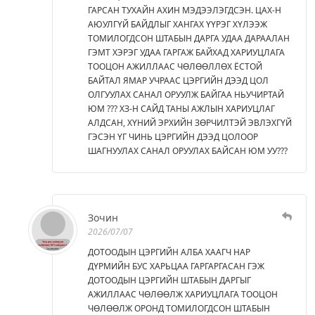
ГАРСАН ТУХАЙН АХИН МЭДЭЭЛЭГДСЭН. ЦАХ-Н
АЮУЛГҮЙ БАЙДЛЫГ ХАНГАХ ҮҮРЭГ ХҮЛЭЭЖ
ТОМИЛОГДСОН ШТАБЫН ДАРГА УДАА ДАРААЛАН
ГЭМТ ХЭРЭГ УДАА ГАРГАЖ БАЙХАД ХАРИУЦЛАГА
ТООЦОН АЖИЛЛААС ЧӨЛӨӨЛЛӨХ ЁСТОЙ
БАЙТАЛ ЯМАР УЧРААС ЦЭРГИЙН ДЭЭД ЦОЛ
ОЛГУУЛАХ САНАЛ ОРУУЛЖ БАЙГАА НЬУЧИРТАЙ
ЮМ ??? ХЗ-Н САЙД ТАНЫ АЖЛЫН ХАРИУЦЛАГ
АЛДСАН, ХҮНИЙ ЭРХИЙН ЗӨРЧИЛТЭЙ ЭВЛЭХГҮЙ
ГЭСЭН ҮГ ЧИНЬ ЦЭРГИЙН ДЭЭД ЦОЛООР
ШАГНУУЛАХ САНАЛ ОРУУЛАХ БАЙСАН ЮМ УУ???
Зочин
2026/07/07
ДОТООДЫН ЦЭРГИЙН АЛБА ХААГЧ НАР
ДҮРМИЙН БУС ХАРЬЦАА ГАРГАРГАСАН ГЭЖ
ДОТООДЫН ЦЭРГИЙН ШТАБЫН ДАРГЫГ
АЖИЛЛААС ЧӨЛӨӨЛЖ ХАРИУЦЛАГА ТООЦОН
ЧӨЛӨӨЛЖ ОРОНД ТОМИЛОГДСОН ШТАБЫН