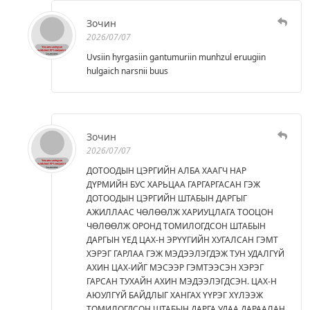
Зочин
2026/07/07
Uvsiin hyrgasiin gantumuriin munhzul eruugiin
hulgaich narsnii buus
Зочин
2026/07/07
ДОТООДЫН ЦЭРГИЙН АЛБА ХААГЧ НАР
ДҮРМИЙН БУС ХАРЬЦАА ГАРГАРГАСАН ГЭЖ
ДОТООДЫН ЦЭРГИЙН ШТАБЫН ДАРГЫГ
АЖИЛЛААС ЧӨЛӨӨЛЖ ХАРИУЦЛАГА ТООЦОН
ЧӨЛӨӨЛЖ ОРОНД ТОМИЛОГДСОН ШТАБЫН
ДАРГЫН ҮЕД ЦАХ-Н ЭРҮҮГИЙН ХУГАЛСАН ГЭМТ
ХЭРЭГ ГАРЛАА ГЭЖ МЭДЭЭЛЭГДЭЖ ТУН УДАЛГҮЙ
АХИН ЦАХ-ИЙГ МЭСЭЭР ГЭМТЭЭСЭН ХЭРЭГ
ГАРСАН ТУХАЙН АХИН МЭДЭЭЛЭГДСЭН. ЦАХ-Н
АЮУЛГҮЙ БАЙДЛЫГ ХАНГАХ ҮҮРЭГ ХҮЛЭЭЖ
ТОМИЛОГДСОН ШТАБЫН ДАРГА УДАА ДАРААЛАН