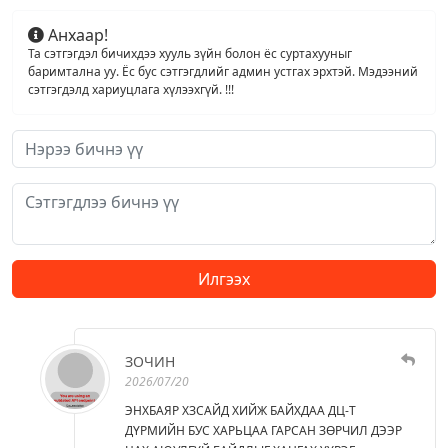
Анхаар!
Та сэтгэгдэл бичихдээ хууль зүйн болон ёс суртахууныг
баримтална уу. Ёс бус сэтгэгдлийг админ устгах эрхтэй. Мэдээний
сэтгэгдэлд хариуцлага хүлээхгүй. !!!
Илгээх
ЗОЧИН
2026/07/20
ЭНХБАЯР ХЗСАЙД ХИЙЖ БАЙХДАА ДЦ-Т
ДҮРМИЙН БУС ХАРЬЦАА ГАРСАН ЗӨРЧИЛ ДЭЭР