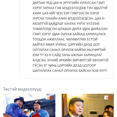
ДАРГЫН ҮЕД ЦАХ-Н ЭРҮҮГИЙН ХУГАЛСАН ГЭМТ
ХЭРЭГ ГАРЛАА ГЭЖ МЭДЭЭЛЭГДЭЖ ТУН УДАЛГҮЙ
АХИН ЦАХ-ИЙГ МЭСЭЭР ГЭМТЭЭСЭН ХЭРЭГ
ГАРСАН ТУХАЙН АХИН МЭДЭЭЛЭГДСЭН. ЦАХ-Н
АЮУЛГҮЙ БАЙДЛЫГ ХАНГАХ ҮҮРЭГ ХҮЛЭЭЖ
ТОМИЛОГДСОН ШТАБЫН ДАРГА УДАА ДАРААЛАН
ГЭМТ ХЭРЭГ УДАА ГАРГАЖ БАЙХАД ХАРИУЦЛАГА
ТООЦОН АЖИЛЛААС ЧӨЛӨӨЛЛӨХ ЁСТОЙ
БАЙТАЛ ЯМАР УЧРААС ЦЭРГИЙН ДЭЭД ЦОЛ
ОЛГУУЛАХ САНАЛ ОРУУЛЖ БАЙГАА НЬУЧИРТАЙ
ЮМ ??? ХЗ-Н САЙД ТАНЫ АЖЛЫН ХАРИУЦЛАГ
АЛДСАН, ХҮНИЙ ЭРХИЙН ЗӨРЧИЛТЭЙ ЭВЛЭХГҮЙ
ГЭСЭН ҮГ ЧИНЬ ЦЭРГИЙН ДЭЭД ЦОЛООР
ШАГНУУЛАХ САНАЛ ОРУУЛАХ БАЙСАН ЮМ УУ???
Төстэй мэдээллүүд: