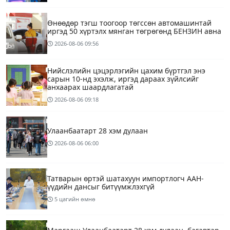
Өнөөдөр тэгш тоогоор төгссөн автомашинтай
иргэд 50 хүртэлх мянган төгрөгөнд БЕНЗИН авна
2026-08-06
09:56
Нийслэлийн цэцэрлэгийн цахим бүртгэл энэ
сарын 10-нд эхэлж, иргэд дараах зүйлсийг
анхаарах шаардлагатай
2026-08-06
09:18
Улаанбаатарт 28 хэм дулаан
2026-08-06
06:00
Татварын өртэй шатахуун импортлогч ААН-
үүдийн дансыг битүүмжлэхгүй
5 цагийн өмнө