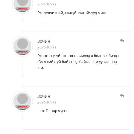
2026/07/11
Гүтгүүлчихвий, гэмгүй хулгайчууд минь
Зочин
2026/07/11
Гүтгэсэн үгүйг нь тогтоочиход л болно л биздээ.
Юу ч хийхгүй байх гээд байгаа юм уу хаашаа
юм.
Зочин
2026/07/11
шш. Та нар ч дээ