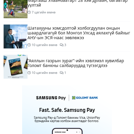
Маргааш Улаанбаатарт 28 хэм дулаан, багавтар
үүлтэй
7 цагийн өмнө
Шатахууны хомсдолтой холбогдуулан онцын
шаардлагагүй бол Монгол Улсад аялахгүй байхыг
АНУ-ын ЭСЯ-наас зөвлөжээ
10 цагийн өмнө
3
“Аяллын газрын зураг”-ийн хэвлэмэл хувилбар
Голомт банкны салбаруудад түгээгдлээ
10 цагийн өмнө
1
Нөөцийн махны бүрдүүлэлтэд Нийслэлийн Засаг
дарга Б.Пүрэвдагвыг өөрийн биеэр онцгойлон
анхаарахыг үүрэг болголоо
11 цагийн өмнө
Бүх шатанд хэмнэлтийн горимд шилжиж, найр
наадам, зөвлөгөөн, гадаад томилолтыг
хориглолоо