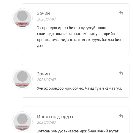
Зочин
2026/07/07
Эх орондоо ирлээ би гэж хүзүүгүй новш
солиордог юм саяханаас америк улс төрийн
орогнол хүсэгчидээс татгалзах хууль батлаа биз
дээ
Зочин
2026/07/07
Хүн эх орондоо ирж болно. Чамд түй ч хамаагүй.
Ирсэн нь дээрдээ
2026/07/07
Зугтсан хүмүүс эхнээсээ ирж бнаа Хүний нутаг