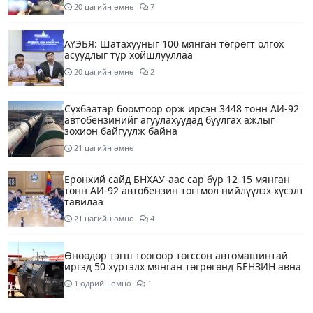
20 цагийн өмнө
7
АҮЭБЯ: Шатахууныг 100 мянган төгрөгт олгох
асуудлыг түр хойшлууллаа
20 цагийн өмнө
2
Сүхбаатар боомтоор орж ирсэн 3448 тонн АИ-92
автобензинийг агуулахуудад буулгах ажлыг
зохион байгуулж байна
21 цагийн өмнө
Ерөнхий сайд БНХАУ-аас сар бүр 12-15 мянган
тонн АИ-92 автобензин тогтмол нийлүүлэх хүсэлт
тавилаа
21 цагийн өмнө
4
Өнөөдөр тэгш тоогоор төгссөн автомашинтай
иргэд 50 хүртэлх мянган төгрөгөнд БЕНЗИН авна
1 өдрийн өмнө
1