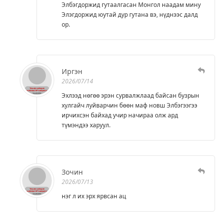
Элбэгдоржид гутаалгасан Монгол наадам мину
Элэгдоржид юутай дур гутана вэ, нүднээс далд
ор.
Иргэн
2026/07/14
Эхлээд нөгөө эрэн сурвалжлаад байсан бузрын
хулгайч луйварчин бөөн маф новш Элбэгээгээ
ирчихсэн байхад учир начираа олж ард
түмэндээ харуул.
Зочин
2026/07/13
нэг л их эрх ярвсан ац