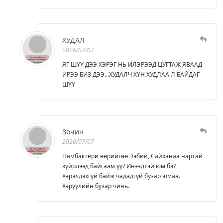
ХУДАЛ
2026/07/07
ЯГ ШҮҮ ДЭЭ ХЭРЭГ НЬ ИЛЭРЭЭД ЦУГТАЖ ЯВААД
ИРЭЭ БИЗ ДЭЭ...ХУДАЛЧ ХҮН ХУДЛАА Л БАЙДАГ
ШҮҮ
Зочин
2026/07/07
Нямбактери өөрийгөө Ээбий, Сайханаа нартай
зүйрлээд байгаам үү? Инээдтэй юм бэ?
Хэрэлдэхгүй байж чададгүй бузар юмаа.
Хэрүүлийн бузар чинь.