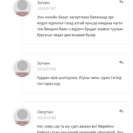
Зочин
2026/07/07
Энэ нохойн бааас хагартлааа баяжааад эрх
мэдэл хүрээлэл гэээд азтай хүнцэр юмдааа нүгэл
гэж биидэээ баян ч ядуунч буцдаг хорвоо туулын
бургасыг хядах дөхсөндөөө бузар
Зочин
2026/07/06
Хурдан ирж шалгуулаа. Юуны чинь сурах тэгээд
гол гарах нуу.
Оюутан
2026/07/06
Нэг, хоёр сар та юу сурч амжих вэ? Өөрийнх
байгаа газар энэ хүний хэрүүлийг ойлгохгүй. Энэ