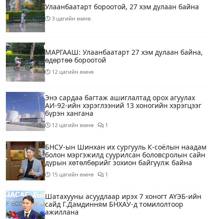
Улаанбаатарт бороотой, 27 хэм дулаан байна
3 цагийн өмнө
МАРГААШ: Улаанбаатарт 27 хэм дулаан байна,
өдөртөө бороотой
12 цагийн өмнө
Энэ сардаа багтаж ашиглалтад орох агуулах
АИ-92-ийн хэрэглээний 13 хоногийн хэрэгцээг
бүрэн хангана
12 цагийн өмнө
1
БНСУ-ын Шинхан их сургууль К-соёлын наадам
болон мэргэжилд суурилсан боловсролын сайн
дурын хөтөлбөрийг зохион байгуулж байна
15 цагийн өмнө
1
Шатахууны асуудлаар ирэх 7 хоногт АҮЭБ-ийн
сайд Г.Дамдинням БНХАУ-д томилолтоор
ажиллана