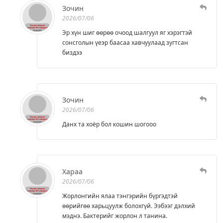
Зочин
2026/07/06
Эр хүн шиг өөрөө очоод шалгуул яг хэрэгтэй
сонсголын үеэр баасаа хавчуулаад зугтсан
биздээ
Зочин
2026/07/06
Данх та хоёр бол кошин шогооо
Хараа
2026/07/06
Жорлонгийн ялаа тэнгэрийн бүргэдтэй
өөрийгөө харьцуулж болохгүй. Ээбээг дэлхий
мэднэ. Бактерийг жорлон л танина.