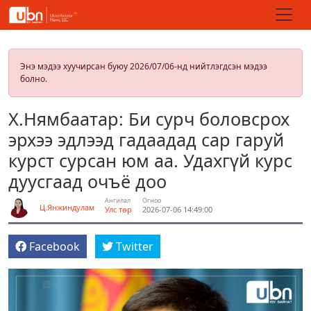
Энэ мэдээ хуучирсан буюу 2026/07/06-нд нийтлэгдсэн мэдээ
болно.
Х.Нямбаатар: Би сурч боловсрох
эрхээ эдлээд гадаадад сар гаруй
курст сурсан юм аа. Удахгүй курс
дуусгаад очъё доо
Ангилал
Огноо
Ц.Янжиндулам
Улс төр
2026-07-06 14:49:00
Facebook
Twitter