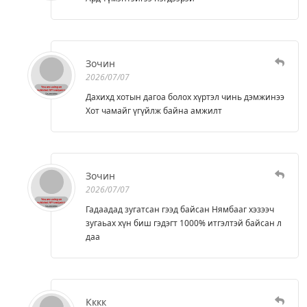
Зочин
2026/07/07
Дахихд хотын дагоа болох хүртэл чинь дэмжинээ
Хот чамайг үгүйлж байна амжилт
Зочин
2026/07/07
Гадаадад зугатсан гээд байсан Нямбааг хэзээч
зугаьах хүн биш гэдэгт 1000% итгэлтэй байсан л
даа
Кккк