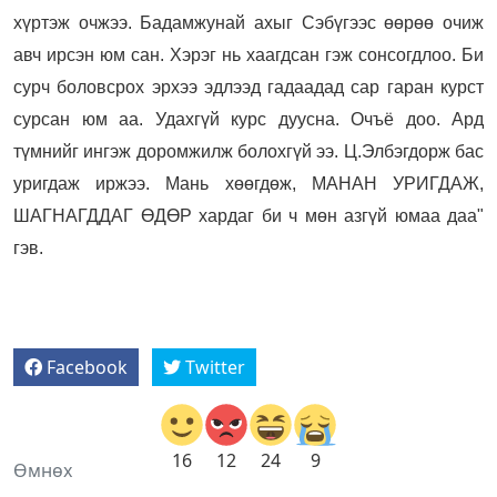
хүртэж очжээ. Бадамжунай ахыг Сэбүгээс өөрөө очиж
авч ирсэн юм сан. Хэрэг нь хаагдсан гэж сонсогдлоо. Би
сурч боловсрох эрхээ эдлээд гадаадад сар гаран курст
сурсан юм аа. Удахгүй курс дуусна. Очъё доо. Ард
түмнийг ингэж доромжилж болохгүй ээ. Ц.Элбэгдорж бас
уригдаж иржээ. Мань хөөгдөж, МАНАН УРИГДАЖ,
ШАГНАГДДАГ ӨДӨР хардаг би ч мөн азгүй юмаа даа"
гэв.
Facebook
Twitter
16
12
24
9
Өмнөх