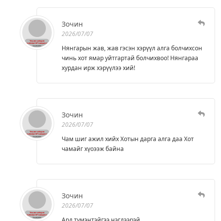
Зочин
2026/07/07
Нянгарын жав, жав гэсэн хэрүүл алга болчихсон
чинь хот ямар уйтгартай болчихвоо! Нянгараа
хурдан ирж хэрүүлээ хий!
Зочин
2026/07/07
Чам шиг ажил хийх Хотын дарга алга даа Хот
чамайг хүоээж байна
Зочин
2026/07/07
Ард түмэнтэйгээ нэгдээрэй