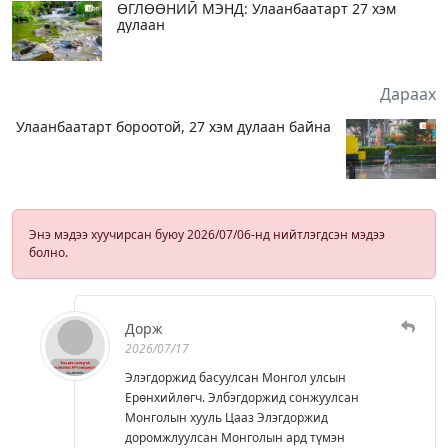
ӨГЛӨӨНИЙ МЭНД: Улаанбаатарт 27 хэм
дулаан
Дараах
Улаанбаатарт бороотой, 27 хэм дулаан байна
Энэ мэдээ хуучирсан буюу 2026/07/06-нд нийтлэгдсэн мэдээ
болно.
Дорж
2026/07/17
Элэгдоржид басуулсан Монгол улсын
Ерөнхийлөгч. Элбэгдоржид сонжуулсан
Монголын хууль Цааз Элэгдоржид
доромжлуулсан Монголын ард түмэн