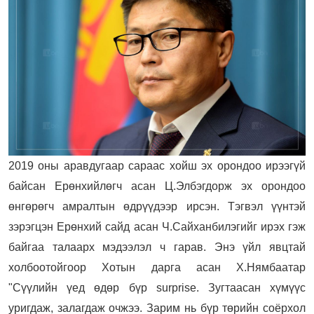
2019 оны аравдугаар сараас хойш эх орондоо ирээгүй
байсан Ерөнхийлөгч асан Ц.Элбэгдорж эх орондоо
өнгөрөгч амралтын өдрүүдээр ирсэн. Тэгвэл үүнтэй
зэрэгцэн Ерөнхий сайд асан Ч.Сайханбилэгийг ирэх гэж
байгаа талаарх мэдээлэл ч гарав. Энэ үйл явцтай
холбоотойгоор Хотын дарга асан Х.Нямбаатар
"Сүүлийн үед өдөр бүр surprise. Зугтаасан хүмүүс
уригдаж, залагдаж очжээ. Зарим нь бүр төрийн соёрхол