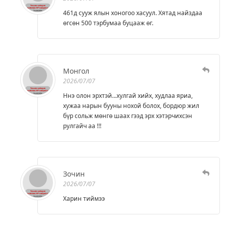
461д сууж ялын хоногоо хасуул. Хятад найздаа
өгсөн 500 тэрбумаа буцааж өг.
Монгол
2026/07/07
Ннэ олон эрхтэй...хулгай хийх, худлаа яриа,
хужаа нарын бууны нохой болох, бордюр жил
бүр сольж мөнгө шаах гээд эрх хэтэрчихсэн
рулгайч аа !!!
Зочин
2026/07/07
Харин тиймээ