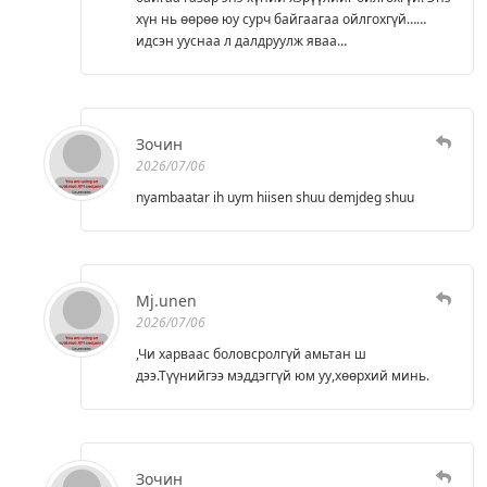
хүн нь өөрөө юу сурч байгаагаа ойлгохгүй……
идсэн ууснаа л далдруулж яваа…
Зочин
2026/07/06
nyambaatar ih uym hiisen shuu demjdeg shuu
Mj.unen
2026/07/06
,Чи харваас боловсролгүй амьтан ш
дээ.Түүнийгээ мэддэггүй юм уу,хөөрхий минь.
Зочин