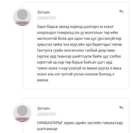
Зочин
2026/07/07
Одоо барьж аваад хориод шалгарч ээ эсвэл
хоорондоо тохиролцсон уу монголын төр ийм
эмгэнэлтэй болж дээ одоо том цус урсгахгүйгээр
хувьсгал хийж энэ муусайн эрх баригчдыг нөгөө
Гантулга гуайн хэлсэнчлэн талбай дээр хөөн
гаргаж ард түмнээр шийтгүүлж байж цус сэлбэх
хэрэгтэй эд нар төр барьж байсан цагт ард
түмэн хэзээ ч нар үзэхгүй ээ мөхөл рүүгээ л явна
эсвэл аль нэг хүчтэй улсын колони болоод л
мөхнө
Зочин
2026/07/07
НЯМБААТАРЫГ харин эдийн засгийн гавъяатаар
шагнамаар