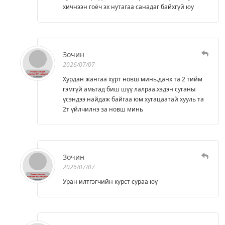
хичнээн гоёч эх нутагаа санадаг байхгүй юу
Зочин
2026/07/07
Хурдан жангаа хүрт новш минь.данх та 2 тийм
гэмгүй амьтад биш шүү лалраа.хэдэн суганы
үсэндээ найдаж байгаа юм хугацаатай хууль та
2т үйлчилнэ за новш минь
Зочин
2026/07/07
Уран илтгэгчийн курст сураа юү