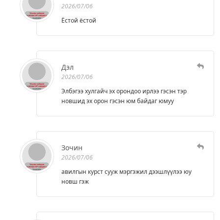
2026/07/06
Ёстой ёстой
Дэл
2026/07/06
Элбэгээ хулгайч эх орондоо ирлээ гэсэн тэр
новшид эх орон гэсэн юм байдаг юмуу
Зочин
2026/07/06
авилгын курст сууж мэргэжил дээшлүүлээ юу
новш гэж