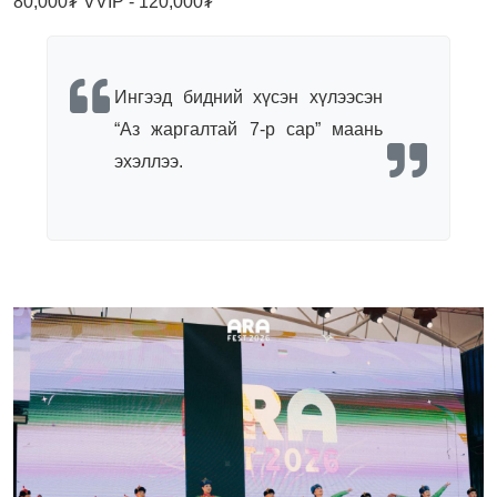
80,000₮ VVIP - 120,000₮
Ингээд бидний хүсэн хүлээсэн
“Аз жаргалтай 7-р сар” маань
эхэллээ.