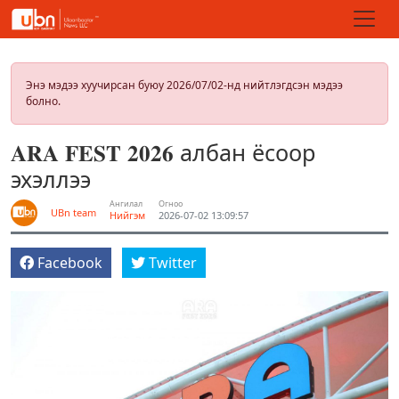
Энэ мэдээ хуучирсан буюу 2026/07/02-нд нийтлэгдсэн мэдээ
болно.
𝐀𝐑𝐀 𝐅𝐄𝐒𝐓 𝟐𝟎𝟐𝟔 албан ёсоор
эхэллээ
Ангилал
Огноо
UBn team
Нийгэм
2026-07-02 13:09:57
Facebook
Twitter