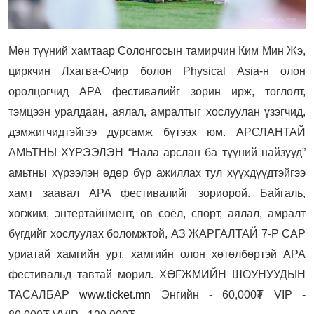
Мөн түүний хамтаар Солонгосын тамирчин Ким Мин Жэ,
циркчин Лхагва-Очир болон Physical Asia-н олон
оролцогчид АРА фестивалийг зорин ирж, тоглолт,
тэмцээн уралдаан, аялал, амралтыг хослуулан үзэгчид,
дэмжигчидтэйгээ дурсамж бүтээх юм. АРСЛАНТАЙ
АМЬТНЫ ХҮРЭЭЛЭН “Нала арслан ба түүний найзууд”
амьтны хүрээлэн өдөр бүр ажиллах тул хүүхдүүдтэйгээ
хамт заавал АРА фестивалийг зориорой. Байгаль,
хөгжим, энтертайнмент, өв соёл, спорт, аялал, амралт
бүгдийг хослуулах боломжтой, АЗ ЖАРГАЛТАЙ 7-Р САР
уриатай хамгийн урт, хамгийн олон хөтөлбөртэй АРА
фестивальд тавтай морил. ХӨГЖМИЙН ШОУНУУДЫН
ТАСАЛБАР
www.ticket.mn
Энгийн - 60,000₮ VIP -