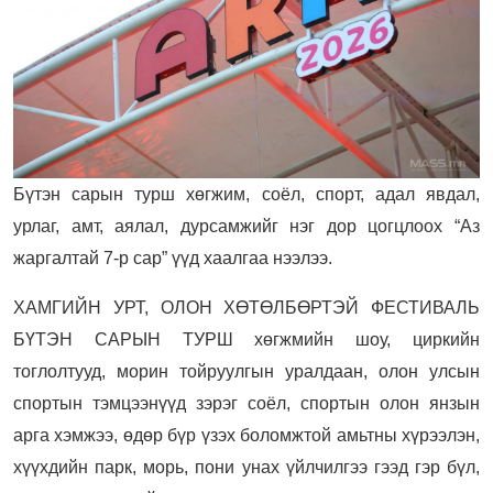
Бүтэн сарын турш хөгжим, соёл, спорт, адал явдал,
урлаг, амт, аялал, дурсамжийг нэг дор цогцлоох “Аз
жаргалтай 7-р сар” үүд хаалгаа нээлээ.
ХАМГИЙН УРТ, ОЛОН ХӨТӨЛБӨРТЭЙ ФЕСТИВАЛЬ
БҮТЭН САРЫН ТУРШ хөгжмийн шоу, циркийн
тоглолтууд, морин тойруулгын уралдаан, олон улсын
спортын тэмцээнүүд зэрэг соёл, спортын олон янзын
арга хэмжээ, өдөр бүр үзэх боломжтой амьтны хүрээлэн,
хүүхдийн парк, морь, пони унах үйлчилгээ гээд гэр бүл,