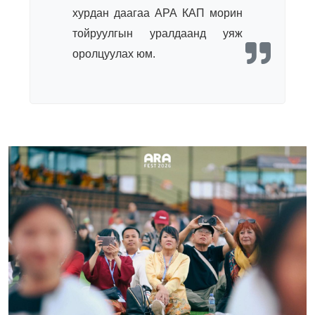
хурдан даагаа АРА КАП морин
тойруулгын уралдаанд уяж
оролцуулах юм.