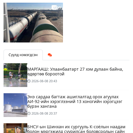
Сүүлд нэмэгдсэн
МАРГААШ: Улаанбаатарт 27 хэм дулаан байна,
өдөртөө бороотой
2026-08-08
20:43
Энэ сардаа багтаж ашиглалтад орох агуулах
АИ-92-ийн хэрэглээний 13 хоногийн хэрэгцээг
бүрэн хангана
2026-08-08
20:37
БНСУ-ын Шинхан их сургууль К-соёлын наадам
болон мэргэжилд суурилсан боловсролын сайн