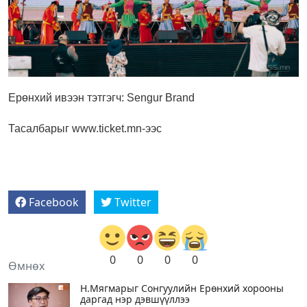
Ерөнхий ивээн тэтгэгч: Sengur Brand
Тасалбарыг www.ticket.mn-ээс
Facebook
Twitter
0
0
0
0
Өмнөх
Н.Мягмарыг Сонгуулийн Ерөнхий хорооны
даргад нэр дэвшүүллээ