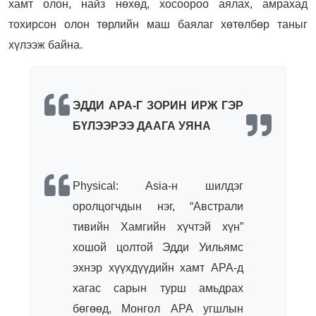
хамт олон, найз нөхөд, хосоороо аялах, амрахад
тохирсон олон төрлийн маш баялаг хөтөлбөр таныг
хүлээж байна.
ЭДДИ АРА-Г ЗОРИН ИРЖ ГЭР
БҮЛЭЭРЭЭ ДААГА УЯНА
Physical: Asia-н шилдэг
оролцогчдын нэг, “Австрали
тивийн Хамгийн хүчтэй хүн”
хошой цолтой Эдди Уильямс
эхнэр хүүхдүүдийн хамт АРА-д
хагас сарын турш амьдрах
бөгөөд, Монгол АРА угшлын