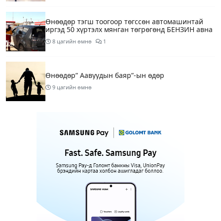
Өнөөдөр тэгш тоогоор төгссөн автомашинтай
иргэд 50 хүртэлх мянган төгрөгөнд БЕНЗИН авна
8 цагийн өмнө
1
Өнөөдөр” Аавуудын баяр”-ын өдөр
9 цагийн өмнө
Улаанбаатарт 31 хэм дулаан байна
11 цагийн өмнө
МАРГААШ: Улаанбаатарт 31 хэм дулаан байна
20 цагийн өмнө
Шатахуун дамлан борлуулсан хоёр зөрчлийг