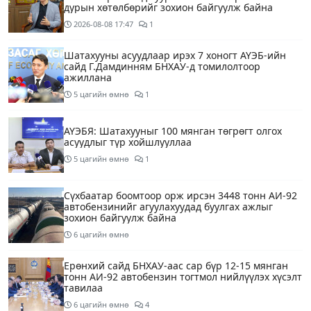
дурын хөтөлбөрийг зохион байгуулж байна
2026-08-08
17:47
1
Шатахууны асуудлаар ирэх 7 хоногт АҮЭБ-ийн
сайд Г.Дамдинням БНХАУ-д томилолтоор
ажиллана
5 цагийн өмнө
1
АҮЭБЯ: Шатахууныг 100 мянган төгрөгт олгох
асуудлыг түр хойшлууллаа
5 цагийн өмнө
1
Сүхбаатар боомтоор орж ирсэн 3448 тонн АИ-92
автобензинийг агуулахуудад буулгах ажлыг
зохион байгуулж байна
6 цагийн өмнө
Ерөнхий сайд БНХАУ-аас сар бүр 12-15 мянган
тонн АИ-92 автобензин тогтмол нийлүүлэх хүсэлт
тавилаа
6 цагийн өмнө
4