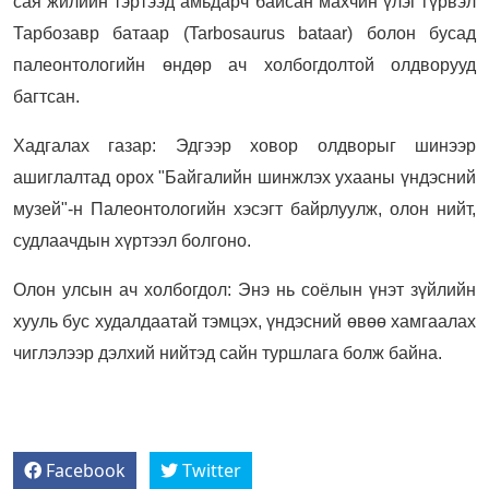
сая жилийн тэртээд амьдарч байсан махчин үлэг гүрвэл
Тарбозавр батаар (Tarbosaurus bataar) болон бусад
палеонтологийн өндөр ач холбогдолтой олдворууд
багтсан.
Хадгалах газар: Эдгээр ховор олдворыг шинээр
ашиглалтад орох "Байгалийн шинжлэх ухааны үндэсний
музей"-н Палеонтологийн хэсэгт байрлуулж, олон нийт,
судлаачдын хүртээл болгоно.
Олон улсын ач холбогдол: Энэ нь соёлын үнэт зүйлийн
хууль бус худалдаатай тэмцэх, үндэсний өвөө хамгаалах
чиглэлээр дэлхий нийтэд сайн туршлага болж байна.
Facebook
Twitter