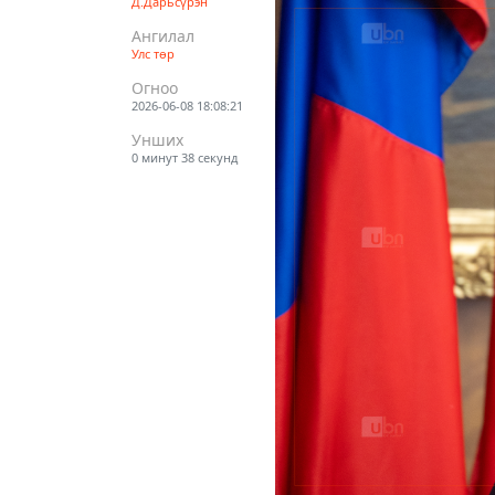
Д.Дарьсүрэн
Ангилал
Улс төр
Огноо
2026-06-08 18:08:21
Унших
0 минут 38 секунд