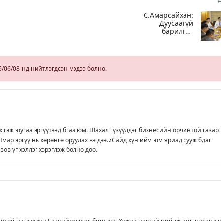
С.Амарсайхан:
Дуусаагүй
барилгад
урьдчилсан
байдлаар
зөвшөөрөл
гэрчилгээ
6/06/08-нд нийтлэгдсэн мэдээ болно.
олгохгүй
байхаар зохион
байгуулалт хий
х гэж юугаа эргүүтээд бгаа юм. Шахалт үзүүлдэг бизнесийн орчинтой газар 
Ямар эргүү нь хөрөнгө оруулах вэ дээ.иСайд хүн ийм юм яриад сууж бдаг
зөв үг хэллэг хэрэглэж болно доо.
штой нэгдэх хүн Батнайрамдал биш дээ. Хужаа нартай нийлж амь насанд 