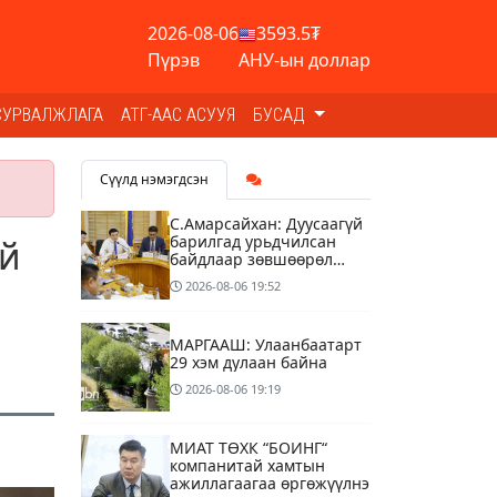
2026-08-06
3593.5₮
Пүрэв
АНУ-ын доллар
СУРВАЛЖЛАГА
АТГ-ААС АСУУЯ
БУСАД
Сүүлд нэмэгдсэн
С.Амарсайхан: Дуусаагүй
барилгад урьдчилсан
эй
байдлаар зөвшөөрөл
гэрчилгээ олгохгүй
2026-08-06
19:52
байхаар зохион
байгуулалт хий
МАРГААШ: Улаанбаатарт
29 хэм дулаан байна
2026-08-06
19:19
МИАТ ТӨХК “БОИНГ“
компанитай хамтын
ажиллагаагаа өргөжүүлнэ