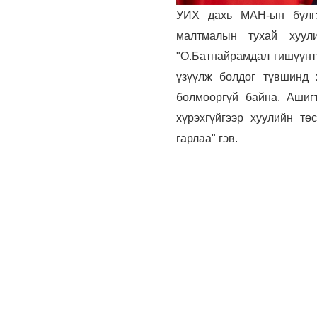
УИХ дахь МАН-ын бүлгэ
малтмалын тухай хуули
"О.Батнайрамдал гишүүнт
үзүүлж болдог түвшинд 
болмооргүй байна. Ашиг
хүрэхгүйгээр хуулийн т
гарлаа" гэв.