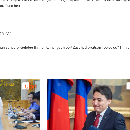
 юм биш биз
on "Z"
an sanaa b. Gehdee Batnairka nar yaah bol? Zasahad oroitson l bolov uu? Tiim bi