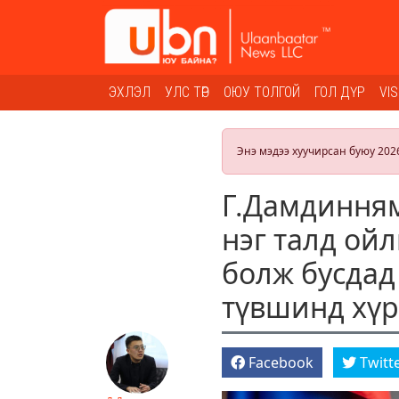
ЭХЛЭЛ
УЛС ТӨР
ОЮУ ТОЛГОЙ
ГОЛ ДҮР
VI
Энэ мэдээ хуучирсан буюу 202
Г.Дамдинням
нэг талд ой
болж бусдад
түвшинд хүр
Facebook
Twitt