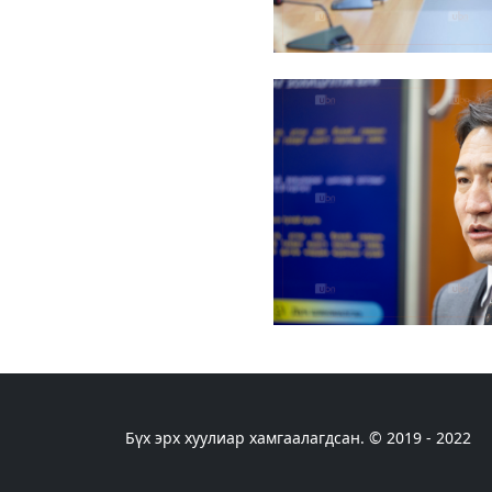
Бүх эрх хуулиар хамгаалагдсан. © 2019 - 2022