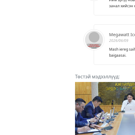
занал хийсэн
Megawatt Ic
2026/06/09
Mash iereg saih
baigaasai.
Төстэй мэдээллүүд: