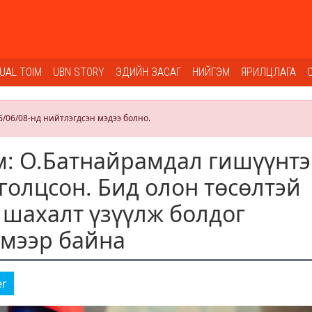
SUAL TOIM
UBN STORY
ЭДИЙН ЗАСАГ
НИЙГЭМ
ЯРИЛЦЛАГА
6/06/08-нд нийтлэгдсэн мэдээ болно.
: О.Батнайрамдал гишүүнт
лголцсон. Бид олон төсөлтэй
 шахалт үзүүлж болдог
мээр байна
er