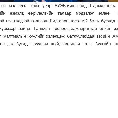
эс мэдээлэл хийх үеэр АҮЭБ-ийн сайд Г.Дамдинням
йн нэмэлт, өөрчлөлтийн талаар мэдээлэл өглөө. Т
эй нэг талд ойлголцсон. Бид олон төсөлтэй болж бусдад 
хүрмээр байна. Ганцхан төслөөс хамааралтай эдийн за
т малтмалын хуулийг хэлэлцэж батлуулахдаа зэсийн А
өсөл дэх бусад асуудлаа шийдээд явъя гэсэн бүлгийн ш