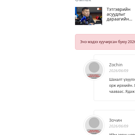
Тэтгэврийн
асуудлыг
дараагийн
бүлгийн
хурлуудаар
хэлэлцэнэ гэв
Энэ мэдээ хуучирсан буюу 202
Zochin
2026/06/09
Шахалт үзүүлэ
орж ирэхийн. 
чааваас. Ядаж 
Зочин
2026/06/09
Ийм эргүү нов