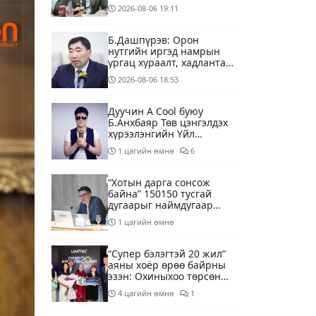
2026-08-06
19:11
Б.Дашпүрэв: Орон
нутгийн иргэд намрын
ургац хураалт, хадлантай
холбоотой ШТС-уудаар
2026-08-06
18:53
зөөврийн саваар
автобензин авч болно
Дуучин A Cool буюу
Б.Анхбаяр Төв цэнгэлдэх
хүрээлэнгийн Үйл
ажиллагаа, олон нийтийн
1 цагийн өмнө
6
тоглолт хариуцсан
захирлаар томилогджээ
“Хотын дарга сонсож
байна” 150150 тусгай
дугаарыг наймдугаар
сарын 14-нөөс
1 цагийн өмнө
ажиллуулж эхэлнэ
“Супер бэлэгтэй 20 жил“
аяны хоёр өрөө байрны
эзэн: Охиныхоо төрсөн
өдрөөр байртай болно
4 цагийн өмнө
1
гэдэг хамгийн том аз
завшаан