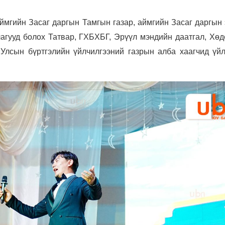
Аймгийн Засаг даргын Тамгын газар, аймгийн Засаг даргын
агууд болох Татвар, ГХБХБГ, Эрүүл мэндийн даатгал, Хөд
 Улсын бүртгэлийн үйлчилгээний газрын алба хаагчид үйл