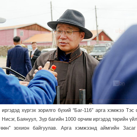
 иргэдэд хүргэх зорилго бүхий “Баг-116” арга хэмжээ Тэс
 Нисэг, Баянуул, Зүр багийн 1000 орчим иргэдэд төрийн үй
гөөн” зохион байгуулав. Арга хэмжээнд аймгийн Засаг