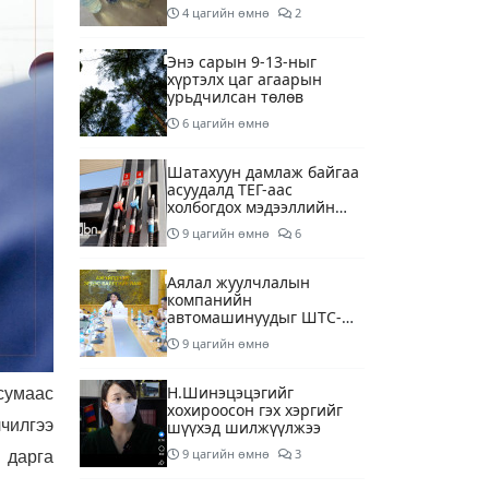
шалгаж байна
4 цагийн өмнө
2
Энэ сарын 9-13-ныг
хүртэлх цаг агаарын
урьдчилсан төлөв
6 цагийн өмнө
Шатахуун дамлаж байгаа
асуудалд ТЕГ-аас
холбогдох мэдээллийн
дагуу шалгалтын
9 цагийн өмнө
6
ажиллагааг эрчимжүүлж
байна
Аялал жуулчлалын
компанийн
автомашинуудыг ШТС-
ууд хязгаарлалтгүйгээр
9 цагийн өмнө
шатахуун олгох
боломжоор хангана
Н.Шинэцэцэгийг
 сумаас
хохироосон гэх хэргийг
лчилгээ
шүүхэд шилжүүлжээ
9 цагийн өмнө
3
 дарга