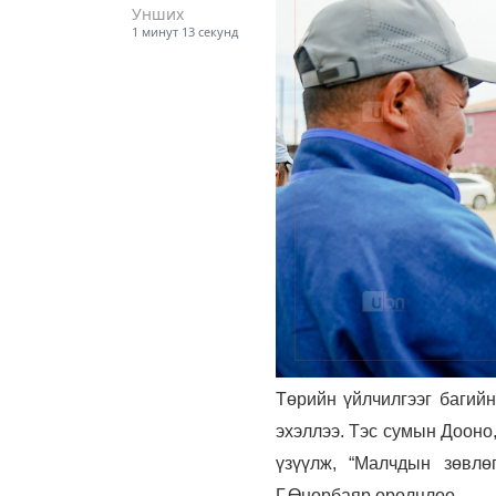
Унших
1 минут 13 секунд
Төрийн үйлчилгээг багийн
эхэллээ. Тэс сумын Дооно,
үзүүлж, “Малчдын зөвлө
Г.Өнөрбаяр оролцлоо.