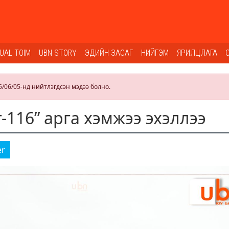
SUAL TOIM
UBN STORY
ЭДИЙН ЗАСАГ
НИЙГЭМ
ЯРИЛЦЛАГА
6/06/05-нд нийтлэгдсэн мэдээ болно.
-116” арга хэмжээ эхэллээ
er