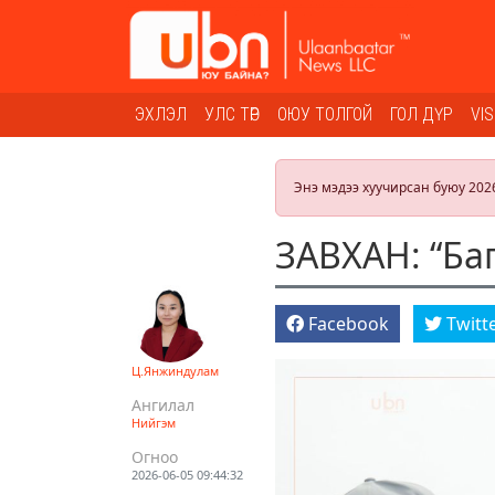
ЭХЛЭЛ
УЛС ТӨР
ОЮУ ТОЛГОЙ
ГОЛ ДҮР
VI
Энэ мэдээ хуучирсан буюу 202
ЗАВХАН: “Баг
Facebook
Twitt
Ц.Янжиндулам
Ангилал
Нийгэм
Огноо
2026-06-05 09:44:32