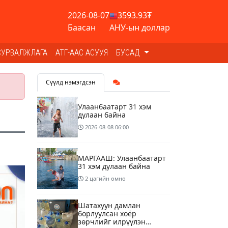
2026-08-07
3593.93₮
Баасан
АНУ-ын доллар
СУРВАЛЖЛАГА
АТГ-ААС АСУУЯ
БУСАД
Сүүлд нэмэгдсэн
Улаанбаатарт 31 хэм
дулаан байна
2026-08-08
06:00
МАРГААШ: Улаанбаатарт
31 хэм дулаан байна
2 цагийн өмнө
Шатахуун дамлан
борлуулсан хоёр
зөрчлийг илрүүлэн