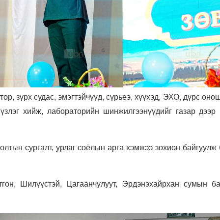
ор, зүрх судас, эмэгтэйчүүд, сүрьеэ, хүүхэд, ЭХО, дүрс оно
үзлэг хийж, лабораторийн шинжилгээнүүдийг газар дээр 
олтын сургалт, урлаг соёлын арга хэмжээ зохион байгуулж
тгон, Шилүүстэй, Цагаанчулуут, Эрдэнэхайрхан сумын ба