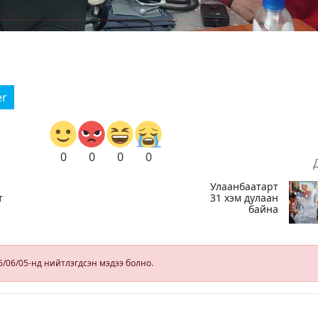
er
0
0
0
0
Улаанбаатарт
т
31 хэм дулаан
байна
х
6/06/05-нд нийтлэгдсэн мэдээ болно.
йг