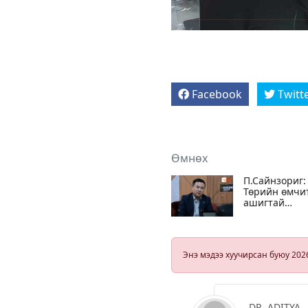
Facebook
Twitt
Өмнөх
П.Сайнзориг:
Төрийн өмчи
ашигтай
компанийн
хувьцааг
худалдаж ава
зарчмаар
Энэ мэдээ хуучирсан буюу 202
тэтгэврийн
сангийн
менежменти
сайжруулж
болно
DR. ADITYA