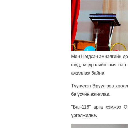
Мөн Нэгдсэн эмнэлгийн дот
шүд, мэдрэлийн эмч нар 
ажиллаж байна.
Түүнчлэн Эрүүл зөв хоолл
ба үсчин ажиллав.
"Баг-116" арга хэмжээ О
үргэлжилнэ.