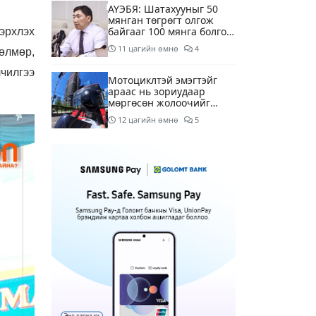
АҮЭБЯ: Шатахууныг 50
мянган төгрөгт олгож
байгааг 100 мянга болгож
 эрхлэх
нэмэгдүүлэхээр ажиллаж
11 цагийн өмнө
4
өлмөр,
байна
чилгээ
Мотоциклтэй эмэгтэйг
араас нь зориудаар
мөргөсөн жолоочийг
ажлаас нь чөлөөлжээ
12 цагийн өмнө
5
Монополын эсрэг газрыг
асуудлаас зугтаалгүй
шатахуун дамлан зарж
буй асуудалд хяналт
13 цагийн өмнө
2
тавихыг үүрэгдэв
Тарвас ачих ажилд
туслахаар гэрээсээ гарсан
10 настай охиныг 7 дахь
өдрөө хайж байна
13 цагийн өмнө
2
АҮЭБЯ: Тэгш, сондгойг
мөрдөөгүй 7 ШТС-д