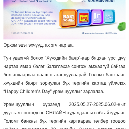
Эрхэм эцэг эхчүүд, ах эгч нар аа,
Тун удахгүй болох “Хүүхдийн баяр”-аар бяцхан үрс, дүү
нартаа ямар бэлэг бэлэглэхээ сонгож амжаагүй байгаа
бол анхаарлаа нааш нь хандуулаарай. Голомт банкнаас
хүүхдийн баярт зориулан бүх төрлийн картад үйлчлэх
“Happy Children’s Day” урамшууллыг зарлалаа.
Урамшууллын хүрээнд 2025.05.27-2025.06.02-ныг
дуустал сонгогдсон ОНЛАЙН худалдааны вэбсайтуудаас
Голомт банкны бүх төрлийн картаараа төлбөр тооцоо