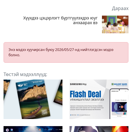
Дараах
Хүүхдээ цэцэрлэгт бүртгүүлэхдээ юуг
анхаарах вэ
Энэ мэдээ хуучирсан буюу 2026/05/27-нд нийтлэгдсэн мэдээ
болно.
Төстэй мэдээллүүд: