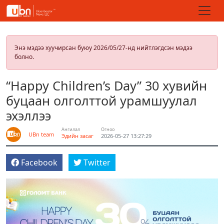
Энэ мэдээ хуучирсан буюу 2026/05/27-нд нийтлэгдсэн мэдээ
болно.
“Happy Children’s Day” 30 хувийн
буцаан олголттой урамшуулал
эхэллээ
Ангилал
Огноо
UBn team
Эдийн засаг
2026-05-27 13:27:29
Facebook
Twitter