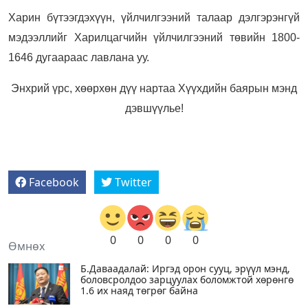
Харин бүтээгдэхүүн, үйлчилгээний талаар дэлгэрэнгүй
мэдээллийг Харилцагчийн үйлчилгээний төвийн 1800-
1646 дугаараас лавлана уу.
Энхрий үрс, хөөрхөн дүү нартаа Хүүхдийн баярын мэнд
дэвшүүлье!
Facebook
Twitter
0
0
0
0
Өмнөх
Б.Даваадалай: Иргэд орон сууц, эрүүл мэнд,
боловсролдоо зарцуулах боломжтой хөрөнгө
1.6 их наяд төгрөг байна