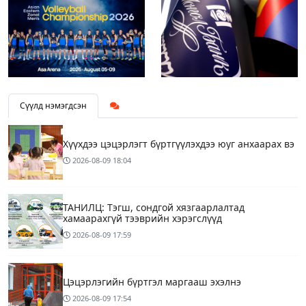
Сүүлд нэмэгдсэн
Хүүхдээ цэцэрлэгт бүртгүүлэхдээ юуг анхаарах вэ
2026-08-09
18:04
ТАНИЛЦ: Тэгш, сондгой хязгаарлалтад
хамаарахгүй тээврийн хэрэгслүүд
2026-08-09
17:59
Цэцэрлэгийн бүртгэл маргааш эхэлнэ
2026-08-09
17:54