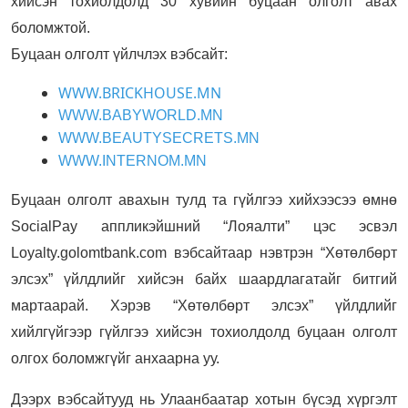
хийсэн тохиолдолд 30 хувийн буцаан олголт авах
боломжтой.
Буцаан олголт үйлчлэх вэбсайт:
WWW.BRICKHOUSE.MN
WWW.BABYWORLD.MN
WWW.BEAUTYSECRETS.MN
WWW.INTERNOM.MN
Буцаан олголт авахын тулд та гүйлгээ хийхээсээ өмнө
SocialPay аппликэйшний “Лояалти” цэс эсвэл
Loyalty.golomtbank.com вэбсайтаар нэвтрэн “Хөтөлбөрт
элсэх” үйлдлийг хийсэн байх шаардлагатайг битгий
мартаарай. Хэрэв “Хөтөлбөрт элсэх” үйлдлийг
хийлгүйгээр гүйлгээ хийсэн тохиолдолд буцаан олголт
олгох боломжгүйг анхаарна уу.
Дээрх вэбсайтууд нь Улаанбаатар хотын бүсэд хүргэлт