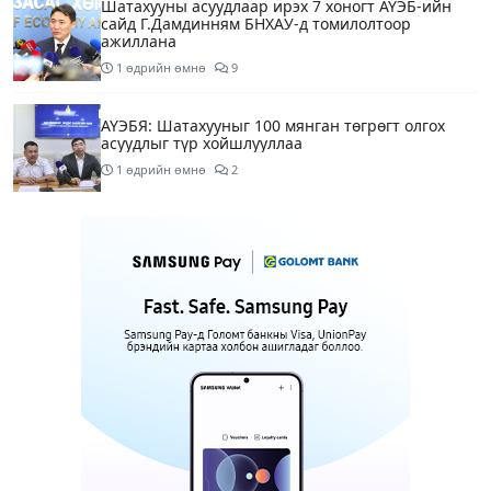
Шатахууны асуудлаар ирэх 7 хоногт АҮЭБ-ийн
сайд Г.Дамдинням БНХАУ-д томилолтоор
ажиллана
1 өдрийн өмнө
9
АҮЭБЯ: Шатахууныг 100 мянган төгрөгт олгох
асуудлыг түр хойшлууллаа
1 өдрийн өмнө
2
Сүхбаатар боомтоор орж ирсэн 3448 тонн АИ-92
автобензинийг агуулахуудад буулгах ажлыг
зохион байгуулж байна
1 өдрийн өмнө
Ерөнхий сайд БНХАУ-аас сар бүр 12-15 мянган
тонн АИ-92 автобензин тогтмол нийлүүлэх хүсэлт
тавилаа
1 өдрийн өмнө
4
Өнөөдөр тэгш тоогоор төгссөн автомашинтай
иргэд 50 хүртэлх мянган төгрөгөнд БЕНЗИН авна