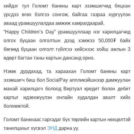
хийдэг тул Голомт банкны карт эзэмшигчид бяцхан
үрсдээ өгөх бэлгээ сонгож, байгаа газраа хүргүүлэн
аваад урамшуулалдаа амжиж хамрагдаарай.
“Happy Children’s Day” урамшууллаар нэг харилцагчид
олгох буцаан олголтын дээд хэмжээ 50,000₮ байх
бөгөөд буцаан олголт гүйлгээ хийснээс хойш ажлын 3
өдөрт багтан таны картын дансанд орно.
Нэмж дурдахад, та хараахан Голомт банкны карт
эзэмшигч биш бол SocialPay аппликэйшнээр дамжуулан
манай харилцагч болоод Виртуал кредит болон дебит
картыг идэвхжүүлэн онлайн худалдан авалт хийх
боломжтой.
Голомт банкнаас гаргадаг бүх төрлийн картын нөхцөлтэй
танилцахыг хүсвэл
ЭНД
дарна уу.