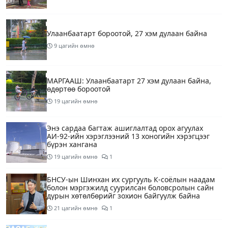
Улаанбаатарт бороотой, 27 хэм дулаан байна
9 цагийн өмнө
МАРГААШ: Улаанбаатарт 27 хэм дулаан байна,
өдөртөө бороотой
19 цагийн өмнө
Энэ сардаа багтаж ашиглалтад орох агуулах
АИ-92-ийн хэрэглээний 13 хоногийн хэрэгцээг
бүрэн хангана
19 цагийн өмнө
1
БНСУ-ын Шинхан их сургууль К-соёлын наадам
болон мэргэжилд суурилсан боловсролын сайн
дурын хөтөлбөрийг зохион байгуулж байна
21 цагийн өмнө
1