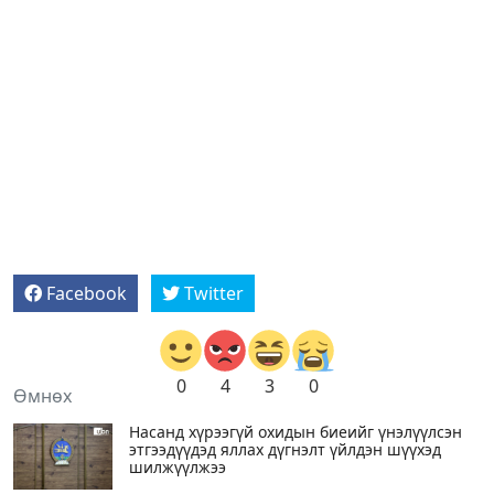
Facebook
Twitter
0
4
3
0
Өмнөх
Насанд хүрээгүй охидын биеийг үнэлүүлсэн
этгээдүүдэд яллах дүгнэлт үйлдэн шүүхэд
шилжүүлжээ