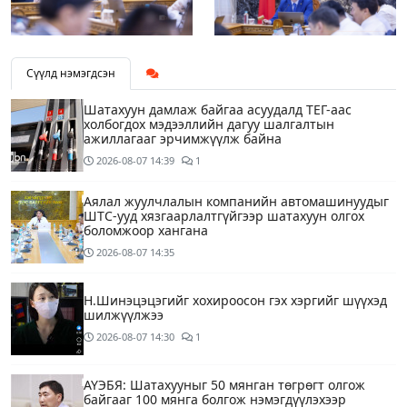
Сүүлд нэмэгдсэн
Шатахуун дамлаж байгаа асуудалд ТЕГ-аас
холбогдох мэдээллийн дагуу шалгалтын
ажиллагааг эрчимжүүлж байна
2026-08-07
14:39
1
Аялал жуулчлалын компанийн автомашинуудыг
ШТС-ууд хязгаарлалтгүйгээр шатахуун олгох
боломжоор хангана
2026-08-07
14:35
Н.Шинэцэцэгийг хохироосон гэх хэргийг шүүхэд
шилжүүлжээ
2026-08-07
14:30
1
АҮЭБЯ: Шатахууныг 50 мянган төгрөгт олгож
байгааг 100 мянга болгож нэмэгдүүлэхээр