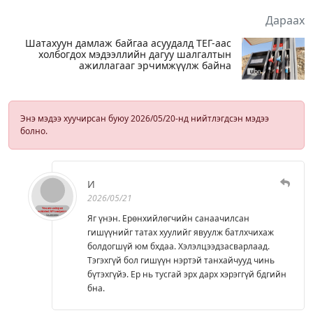
Дараах
Шатахуун дамлаж байгаа асуудалд ТЕГ-аас
холбогдох мэдээллийн дагуу шалгалтын
ажиллагааг эрчимжүүлж байна
Энэ мэдээ хуучирсан буюу 2026/05/20-нд нийтлэгдсэн мэдээ
болно.
И
2026/05/21
Яг үнэн. Ерөнхийлөгчийн санаачилсан
гишүүнийг татах хуулийг явуулж батлхчихаж
болдогшүй юм бхдаа. Хэлэлцээдзасварлаад.
Тэгэхгүй бол гишүүн нэртэй танхайчууд чинь
бүтэхгүйэ. Ер нь тусгай эрх дарх хэрэггүй бдгийн
бна.