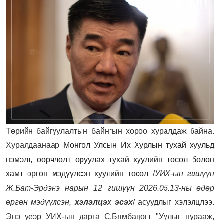
Төрийн байгуулалтын байнгын хороо хуралдаж байна.
Хуралдаанаар
Монгол Улсын Их Хурлын тухай хуульд
нэмэлт, өөрчлөлт оруулах тухай хуулийн төсөл болон
хамт өргөн мэдүүлсэн хуулийн төсөл
/
УИХ-ын гишүүн
Ж.Бат-Эрдэнэ нарын 12 гишүүн 2026.05.13-ны өдөр
өргөн мэдүүлсэн,
хэлэлцэх эсэх
/ асуудлыг хэлэлцлээ.
Энэ үеэр УИХ-ын дарга С.Бямбацогт "Уулыг нурааж,