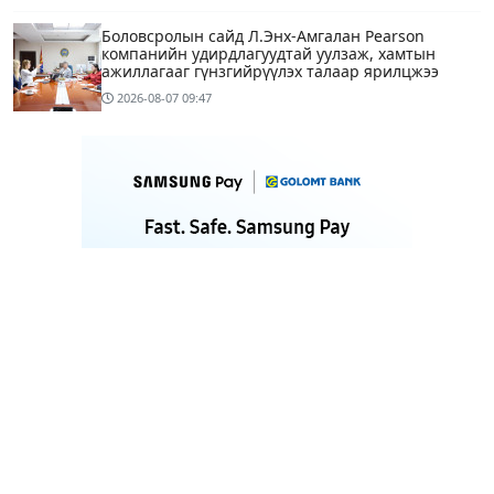
Боловсролын сайд Л.Энх-Амгалан Pearson
компанийн удирдлагуудтай уулзаж, хамтын
ажиллагааг гүнзгийрүүлэх талаар ярилцжээ
2026-08-07
09:47
Улаанбаатарт 29 хэм дулаан байна
2 цагийн өмнө
С.Амарсайхан: Дуусаагүй барилгад урьдчилсан
байдлаар зөвшөөрөл гэрчилгээ олгохгүй байхаар
зохион байгуулалт хий
13 цагийн өмнө
6
МАРГААШ: Улаанбаатарт 29 хэм дулаан байна
13 цагийн өмнө
МИАТ ТӨХК “БОИНГ“ компанитай хамтын