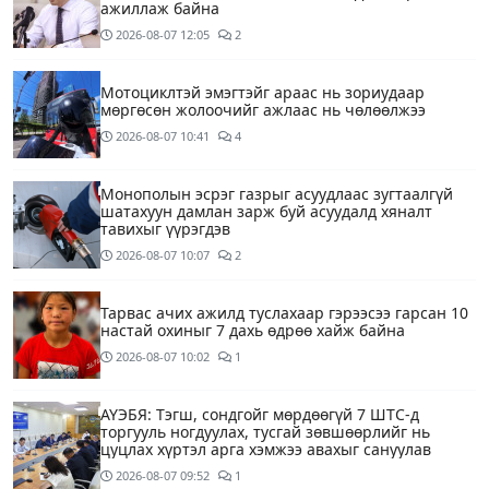
ажиллаж байна
2026-08-07
12:05
2
Мотоциклтэй эмэгтэйг араас нь зориудаар
мөргөсөн жолоочийг ажлаас нь чөлөөлжээ
2026-08-07
10:41
4
Монополын эсрэг газрыг асуудлаас зугтаалгүй
шатахуун дамлан зарж буй асуудалд хяналт
тавихыг үүрэгдэв
2026-08-07
10:07
2
Тарвас ачих ажилд туслахаар гэрээсээ гарсан 10
настай охиныг 7 дахь өдрөө хайж байна
2026-08-07
10:02
1
АҮЭБЯ: Тэгш, сондгойг мөрдөөгүй 7 ШТС-д
торгууль ногдуулах, тусгай зөвшөөрлийг нь
цуцлах хүртэл арга хэмжээ авахыг сануулав
2026-08-07
09:52
1