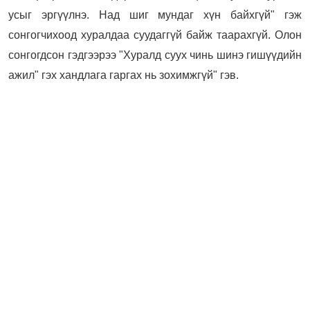
усыг эргүүлнэ. Над шиг мундаг хүн байхгүй" гэж
сонгогчихоод хуралдаа суудаггүй байж таарахгүй. Олон
сонгогдсон гэдгээрээ "Хуралд суух чинь шинэ гишүүдийн
ажил" гэх хандлага гаргах нь зохимжгүй" гэв.