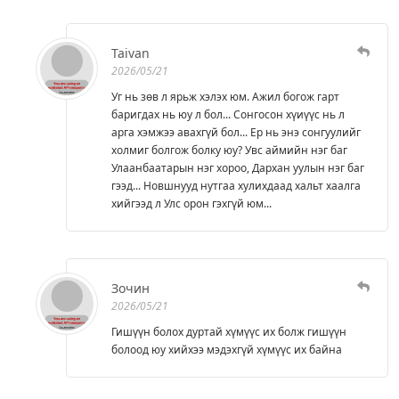
Taivan
2026/05/21
Уг нь зөв л ярьж хэлэх юм. Ажил богож гарт
баригдах нь юу л бол... Сонгосон хүиүүс нь л
арга хэмжээ авахгүй бол... Ер нь энэ сонгуулийг
холмиг болгож болку юу? Увс аймийн нэг баг
Улаанбаатарын нэг хороо, Дархан уулын нэг баг
гээд... Новшнууд нутгаа хулихдаад хальт хаалга
хийгээд л Улс орон гэхгүй юм...
Зочин
2026/05/21
Гишүүн болох дуртай хүмүүс их болж гишүүн
болоод юу хийхээ мэдэхгүй хүмүүс их байна