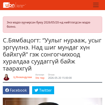
Энэ мэдээ хуучирсан буюу 2026/05/20-нд нийтлэгдсэн мэдээ
болно.
С.Бямбацогт: “Уулыг нурааж, усыг
эргүүлнэ. Над шиг мундаг хүн
байхгүй“ гэж сонгогчихоод
хуралдаа суудаггүй байж
таарахгүй
Ангилал
Огноо
Ц.Янжиндулам
Улс төр
2026-05-20 15:00:00
Facebook
Twitter