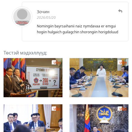
Зочин
2026/05/20
Nomingiin bayrsaihanii naiz nymdavaa er emgui
hogiin hulgaich guilagchin shorongiin horigdoluud
Төстэй мэдээллүүд: