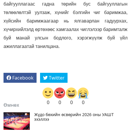
байгууллагаас гадна төрийн бус байгууллагын
төлөөлөлтэй уулзаж, хүнийг бэлгийн чиг баримжаа,
хүйсийн баримжаагаар нь ялгаварлан гадуурхах,
хүчирхийлэлд өртөхөөс хамгаалах чиглэлээр баримталж
буй манай улсын бодлого, хэрэгжүүлж буй үйл
ажиллагаатай танилцана.
Facebook
Twitter
0
0
0
0
Өмнөх
Жүдо бөхийн өсвөрийн 2026 оны УАШТ
эхэллээ