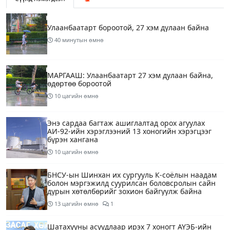
Улаанбаатарт бороотой, 27 хэм дулаан байна
40 минутын өмнө
МАРГААШ: Улаанбаатарт 27 хэм дулаан байна,
өдөртөө бороотой
10 цагийн өмнө
Энэ сардаа багтаж ашиглалтад орох агуулах
АИ-92-ийн хэрэглээний 13 хоногийн хэрэгцээг
бүрэн хангана
10 цагийн өмнө
БНСУ-ын Шинхан их сургууль К-соёлын наадам
болон мэргэжилд суурилсан боловсролын сайн
дурын хөтөлбөрийг зохион байгуулж байна
13 цагийн өмнө
1
Шатахууны асуудлаар ирэх 7 хоногт АҮЭБ-ийн