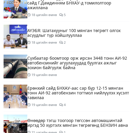
сайд Г.Дамдинням БНХАУ-д томилолтоор
ажиллана
18 цагийн өмнө
5
АҮЭБЯ: Шатахууныг 100 мянган төгрөгт олгох
асуудлыг түр хойшлууллаа
18 цагийн өмнө
2
Сүхбаатар боомтоор орж ирсэн 3448 тонн АИ-92
автобензинийг агуулахуудад буулгах ажлыг
зохион байгуулж байна
19 цагийн өмнө
Ерөнхий сайд БНХАУ-аас сар бүр 12-15 мянган
тонн АИ-92 автобензин тогтмол нийлүүлэх хүсэлт
тавилаа
19 цагийн өмнө
4
Өнөөдөр тэгш тоогоор төгссөн автомашинтай
иргэд 50 хүртэлх мянган төгрөгөнд БЕНЗИН авна
21 цагийн өмнө
1