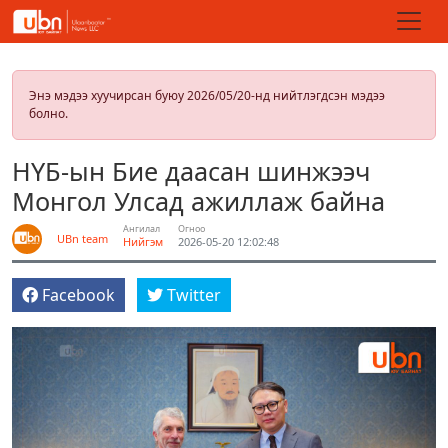
Энэ мэдээ хуучирсан буюу 2026/05/20-нд нийтлэгдсэн мэдээ
болно.
НҮБ-ын Бие даасан шинжээч
Монгол Улсад ажиллаж байна
Ангилал
Огноо
UBn team
Нийгэм
2026-05-20 12:02:48
Facebook
Twitter