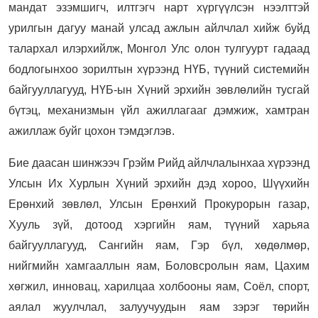
мандат эзэмшигч, илтгэгч нарт хүргүүлсэн нээлттэй
урилгын дагуу манай улсад ажлын айлчлал хийж буйд
талархал илэрхийлж, Монгол Улс олон тулгуурт гадаад
бодлогынхоо зорилтын хүрээнд НҮБ, түүний системийн
байгууллагууд, НҮБ-ын Хүний эрхийн зөвлөлийн тусгай
бүтэц, механизмын үйл ажиллагааг дэмжиж, хамтран
ажиллаж буйг цохон тэмдэглэв.
Бие даасан шинжээч Грэйм Рийд айлчлалынхаа хүрээнд
Улсын Их Хурлын Хүний эрхийн дэд хороо, Шүүхийн
Ерөнхий зөвлөл, Улсын Ерөнхий Прокурорын газар,
Хууль зүй, дотоод хэргийн яам, түүний харьяа
байгууллагууд, Сангийн яам, Гэр бүл, хөдөлмөр,
нийгмийн хамгааллын яам, Боловсролын яам, Цахим
хөгжил, инновац, харилцаа холбооны яам, Соёл, спорт,
аялал жуулчлал, залуучуудын яам зэрэг төрийн