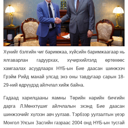
Хүнийг бэлгийн чиг баримжаа, хүйсийн баримжаагаар нь
ялгаварлан гадуурхах, хүчирхийлэлд өртөхөөс
хамгаалах асуудлаарх НҮБ-ын Бие даасан шинжээч
Грэйм Рийд манай улсад энэ оны тавдугаар сарын 18-
29-ний өдрүүдэд айлчлал хийж байна.
Гадаад харилцааны яамны Төрийн нарийн бичгийн
дарга Л.Мөнхтүшиг айлчлалын эхэнд Бие даасан
шинжээчийг хүлээн авч уулзав. Тэрбээр уулзалтын үеэр
Монгол Улсын Засгийн газраас 2004 онд НҮБ-ын тусгай