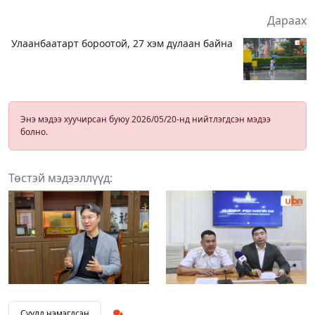
Дараах
Улаанбаатарт бороотой, 27 хэм дулаан байна
Энэ мэдээ хуучирсан буюу 2026/05/20-нд нийтлэгдсэн мэдээ
болно.
Төстэй мэдээллүүд:
Сүүлд нэмэгдсэн