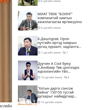
6 цагийн өмнө
МИАТ ТӨХК “БОИНГ“
компанитай хамтын
ажиллагаагаа өргөжүүлнэ
6 цагийн өмнө
Б.Дашпүрэв: Орон
нутгийн иргэд намрын
ургац хураалт, хадлантай
холбоотой ШТС-уудаар
7 цагийн өмнө
1
зөөврийн саваар
автобензин авч болно
Дуучин A Cool буюу
Б.Анхбаяр Төв цэнгэлдэх
хүрээлэнгийн Үйл
ажиллагаа, олон нийтийн
10 цагийн өмнө
6
тоглолт хариуцсан
захирлаар томилогджээ
“Хотын дарга сонсож
байна” 150150 тусгай
дугаарыг наймдугаар
сарын 14-нөөс
10 цагийн өмнө
ажиллуулж эхэлнэ
өслийн