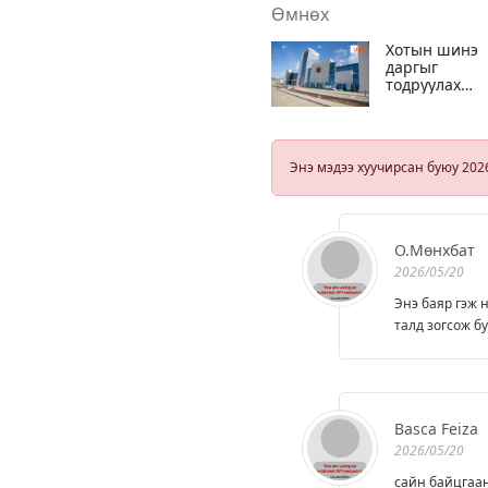
Өмнөх
Хотын шинэ
даргыг
тодруулах
нийслэлийн
МАН-ын хурл
энэ сарын 25
нд товлолоо
Энэ мэдээ хуучирсан буюу 202
О.Мөнхбат
2026/05/20
Энэ баяр гэж 
талд зогсож б
Basca Feiza
2026/05/20
сайн байцгаан