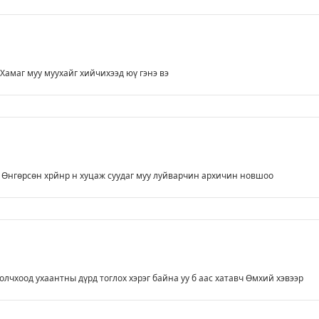
. Хамаг муу муухайг хийчихээд юү гэнэ вэ
? Өнгөрсөн хрйнр н хуцаж суудаг муу луйварчин архичин новшоо
олчхоод ухаантны дүрд тоглох хэрэг байна уу б аас хатавч Өмхий хэвээр