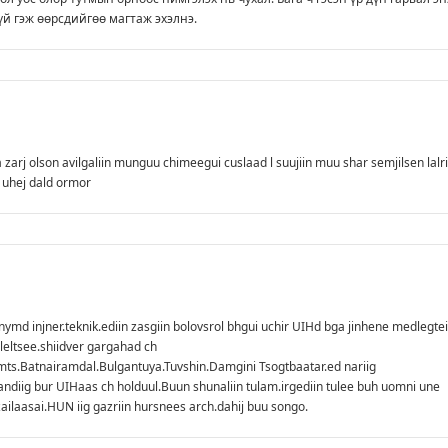
гүй гэж өөрсдийгөө магтаж эхэлнэ.
 zarj olson avilgaliin munguu chimeegui cuslaad l suujiin muu shar semjilsen lalri
 uhej dald ormor
md injner.teknik.ediin zasgiin bolovsrol bhgui uchir UIHd bga jinhene medlegtei
leltsee.shiidver gargahad ch
amts.Batnairamdal.Bulgantuya.Tuvshin.Damgini Tsogtbaatar.ed nariig
andiig bur UIHaas ch holduul.Buun shunaliin tulam.irgediin tulee buh uomni une
ilaasai.HUN iig gazriin hursnees arch.dahij buu songo.