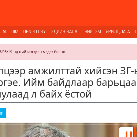
SUAL TOIM
UBN STORY
ЭДИЙН ЗАСАГ
НИЙГЭМ
ЯРИЛЦЛАГА
6/05/19-нд нийтлэгдсэн мэдээ болно.
элцээр амжилттай хийсэн ЗГ
үргэе. Ийм байдлаар барьцаа
улаад л байх ёстой
er