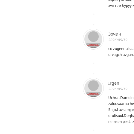
хүн гэм буруу
Зочин
2026/05/19
co zugeer ulsaa
urvagch uvgun.
Irgen
2026/05/19
Uchral.Damdinny
zaluusaaraa he
Shijir.Luvsamj
oroltsuul.Dorjh
nemsen pizda.za