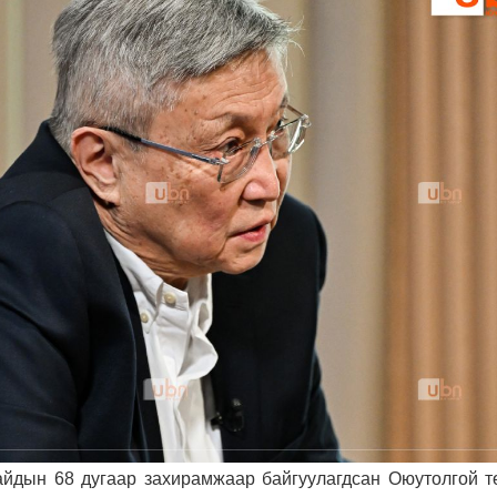
йдын 68 дугаар захирамжаар байгуулагдсан Оюутолгой т