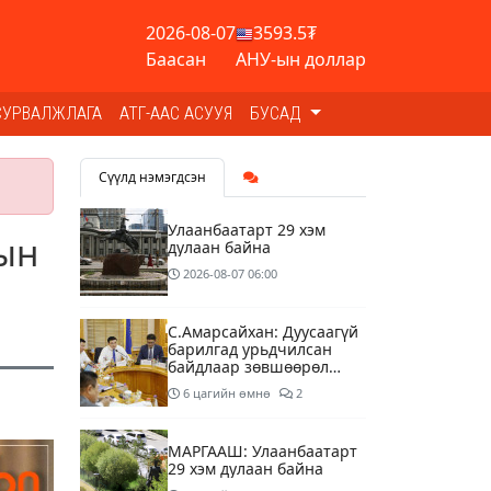
2026-08-07
3593.5₮
Баасан
АНУ-ын доллар
СУРВАЛЖЛАГА
АТГ-ААС АСУУЯ
БУСАД
Сүүлд нэмэгдсэн
Улаанбаатарт 29 хэм
-ын
дулаан байна
2026-08-07
06:00
С.Амарсайхан: Дуусаагүй
барилгад урьдчилсан
байдлаар зөвшөөрөл
гэрчилгээ олгохгүй
6 цагийн өмнө
2
байхаар зохион
байгуулалт хий
МАРГААШ: Улаанбаатарт
29 хэм дулаан байна