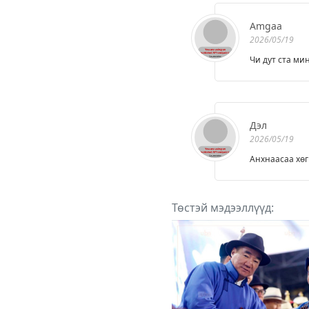
Amgaa
2026/05/19
Чи дут ста ми
Дэл
2026/05/19
Анхнаасаа хө
Төстэй мэдээллүүд: