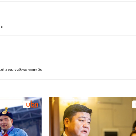
нь
гийн юм хийсэн хулгайч