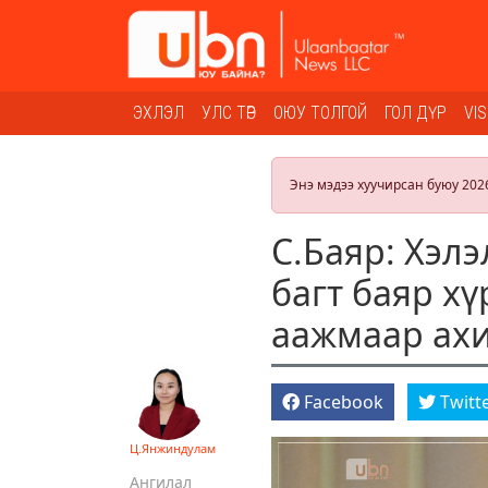
ЭХЛЭЛ
УЛС ТӨР
ОЮУ ТОЛГОЙ
ГОЛ ДҮР
VI
Энэ мэдээ хуучирсан буюу 202
С.Баяр: Хэл
багт баяр х
аажмаар ахи
Facebook
Twitt
Ц.Янжиндулам
Ангилал