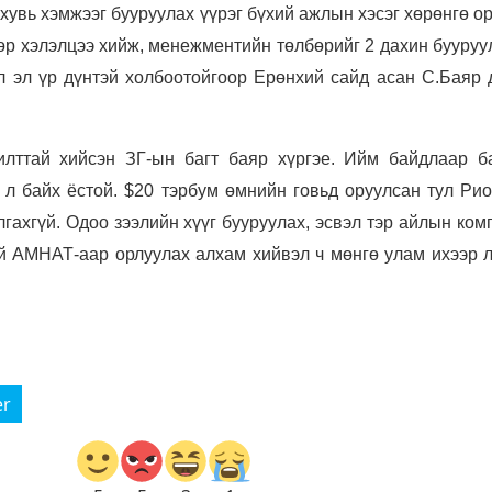
увь хэмжээг бууруулах үүрэг бүхий ажлын хэсэг хөрөнгө о
дөр хэлэлцээ хийж,
менежментийн төлбөрийг 2 дахин бууруу
л эл үр дүнтэй холбоотойгоор Ерөнхий сайд асан С.Баяр 
илттай хийсэн ЗГ-ын багт баяр хүргэе. Ийм байдлаар б
л байх ёстой. $20 тэрбум өмнийн говьд оруулсан тул Рио
лгахгүй. Одоо зээлийн хүүг бууруулах, эсвэл тэр айлын ко
ай АМНАТ-аар орлуулах алхам хийвэл ч мөнгө улам ихээр л
er