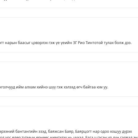
огт нарын баасыг цэвэрлэх гэж үе үеийн ЗГ Рио Тинтотой тулах болж дээ.
нголчууд ийм алхам хийнэ шүү гэж хэлээд өгч байгаа юм уу.
эрээний бантангийн эзэд, баяжсан Баяр, Баярцогт нар одоо хошуу дүрэх
ол уос өлөр тутмын өрнөөс нимгэлэх нь чухал. Бага ч гэсэн үр дүн гарвал эн