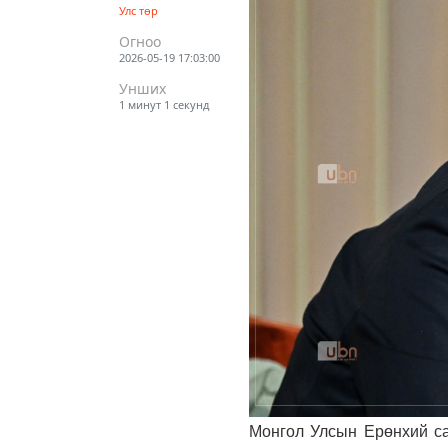
Улс төр
Огноо
2026-05-19 17:03:00
Унших
1 минут 1 секунд
Монгол Улсын Ерөнхий са