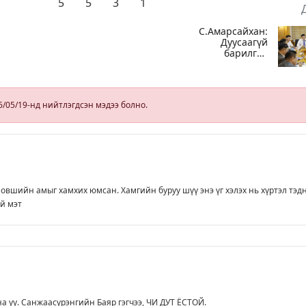
5
5
3
1
С.Амарсайхан:
Дуусаагүй
барилгад
урьдчилсан
ыг
байдлаар
-
зөвшөөрөл
гэрчилгээ
6/05/19-нд нийтлэгдсэн мэдээ болно.
олгохгүй
байхаар зохион
байгуулалт хий
новшийн амыг хамхих юмсан. Хамгийн буруу шүү энэ үг хэлэх нь хүртэл тэд
уй мэт
а уу. Санжаасүрэнгийн Баяр гэгчээ, ЧИ ДУТ ЁСТОЙ.