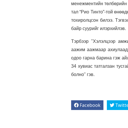
менежментийн төлбөрийн х
тал “Рио Тинто”-той өнөө
тохиролцсон билээ. Тэгвэ
байр суурийг илэрхийлэв.
Тэрбээр "Хэлэлцээр амж
аажим аажмаар ахиулаад 
одоо гарна барина гэж ай
34 хувиас татгалзан тусг
болно" гэв.
Facebook
Twitt