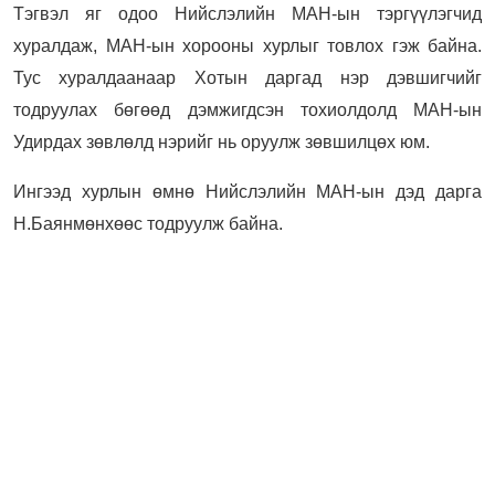
Тэгвэл яг одоо Нийслэлийн МАН-ын тэргүүлэгчид
хуралдаж, МАН-ын хорооны хурлыг товлох гэж байна.
Тус хуралдаанаар
Хотын даргад нэр дэвшигчийг
тодруулах бөгөөд дэмжигдсэн тохиолдолд МАН-ын
Удирдах зөвлөлд нэрийг нь оруулж зөвшилцөх юм.
Ингээд хурлын өмнө Нийслэлийн МАН-ын дэд дарга
Н.Баянмөнхөөс тодруулж байна.