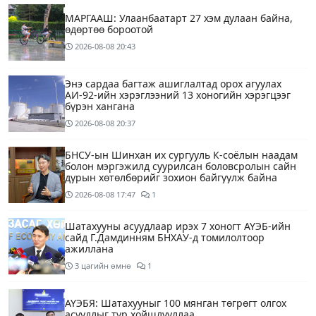
МАРГААШ: Улаанбаатарт 27 хэм дулаан байна,
өдөртөө бороотой
2026-08-08
20:43
Энэ сардаа багтаж ашиглалтад орох агуулах
АИ-92-ийн хэрэглээний 13 хоногийн хэрэгцээг
бүрэн хангана
2026-08-08
20:37
БНСУ-ын Шинхан их сургууль К-соёлын наадам
болон мэргэжилд суурилсан боловсролын сайн
дурын хөтөлбөрийг зохион байгуулж байна
2026-08-08
17:47
1
Шатахууны асуудлаар ирэх 7 хоногт АҮЭБ-ийн
сайд Г.Дамдинням БНХАУ-д томилолтоор
ажиллана
3 цагийн өмнө
1
АҮЭБЯ: Шатахууныг 100 мянган төгрөгт олгох
асуудлыг түр хойшлууллаа