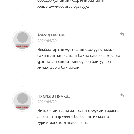
өөрсдөө хулгай хийхээр Нямбаатар яг
хэлмэгдүүлж байгаа бузарууд
Ахмад настан
2026/05/20
Нямбаатар санхүүгээ сайн бэхжүүлж чаджээ
сайн мeнeжир байсан байна одоо болох дарга
үрэн таран хийдэг биш бүтээн байгуулалт
хийдэг дарга байгаасай
Нямжав Нямка..
2026/05/20
Нийслэлийн санд аж ахуй нэгжүүдийн орлогын
албан татвар үлддэг болсон нь их мөнгө
хуримтлагдахад нөлөөлсөн..