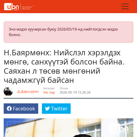
Энэ мэдээ хуучирсан буюу 2026/05/19-нд нийтлэгдсэн мэдээ
болно.
Н.Баярмөнх: Нийслэл хэрэлдэх
мөнгө, санхүүтэй болсон байна.
Саяхан л төсөв мөнгөний
чадамжгүй байсан
Ангилал
Огноо
Д.Дарьсүрэн
Улс төр
2026-05-19 15:26:26
Facebook
Twitter