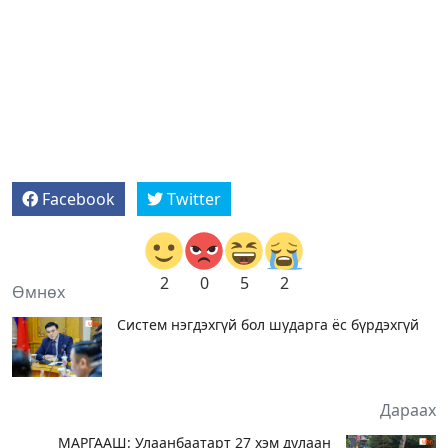
Facebook
Twitter
2
0
5
2
Өмнөх
Систем нэгдэхгүй бол шударга ёс бүрдэхгүй
Дараах
МАРГААШ: Улаанбаатарт 27 хэм дулаан