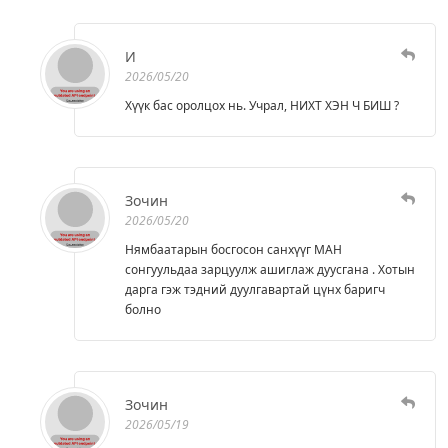
И
2026/05/20
Хүүк бас оролцох нь. Учрал, НИХТ ХЭН Ч БИШ ?
Зочин
2026/05/20
Нямбаатарын босгосон санхүүг МАН
сонгуульдаа зарцуулж ашиглаж дуусгана . Хотын
дарга гэж тэдний дуулгавартай цүнх баригч
болно
Зочин
2026/05/19