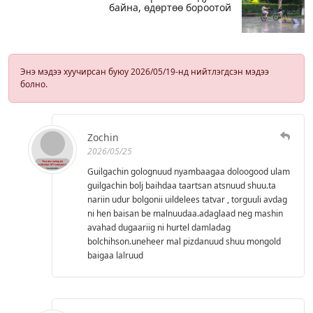
байна, өдөртөө бороотой
Энэ мэдээ хуучирсан буюу 2026/05/19-нд нийтлэгдсэн мэдээ
болно.
Zochin
2026/05/25
Guilgachin golognuud nyambaagaa doloogood ulam
guilgachin bolj baihdaa taartsan atsnuud shuu.ta
nariin udur bolgonii uildelees tatvar , torguuli avdag
ni hen baisan be malnuudaa.adaglaad neg mashin
avahad dugaariig ni hurtel damladag
bolchihson.uneheer mal pizdanuud shuu mongold
baigaa lalruud