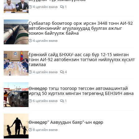
4 цагийн өмнө
1
Сүхбаатар боомтоор орж ирсэн 3448 тонн АИ-92
автобензинийг агуулахуудад буулгах ажлыг
зохион байгуулж байна
4 цагийн өмнө
Ерөнхий сайд БНХАУ-аас сар бүр 12-15 мянган
тонн АИ-92 автобензин тогтмол нийлүүлэх хүсэлт
тавилаа
4 цагийн өмнө
4
Өнөөдөр тэгш тоогоор төгссөн автомашинтай
иргэд 50 хүртэлх мянган төгрөгөнд БЕНЗИН авна
6 цагийн өмнө
1
Өнөөдөр” Аавуудын баяр”-ын өдөр
8 цагийн өмнө