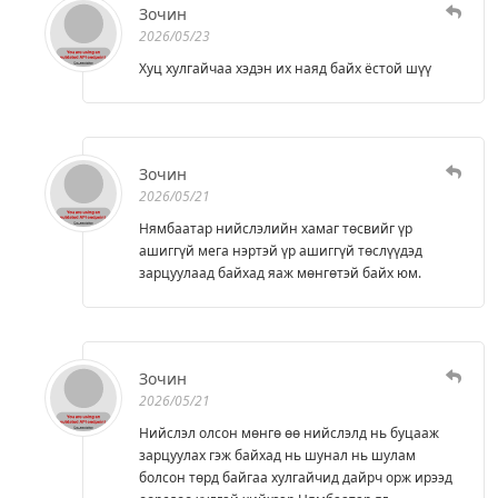
Зочин
2026/05/23
Хуц хулгайчаа хэдэн их наяд байх ёстой шүү
Зочин
2026/05/21
Нямбаатар нийслэлийн хамаг төсвийг үр
ашиггүй мега нэртэй үр ашиггүй төслүүдэд
зарцуулаад байхад яаж мөнгөтэй байх юм.
Зочин
2026/05/21
Нийслэл олсон мөнгө өө нийслэлд нь буцааж
зарцуулах гэж байхад нь шунал нь шулам
болсон төрд байгаа хулгайчид дайрч орж ирээд