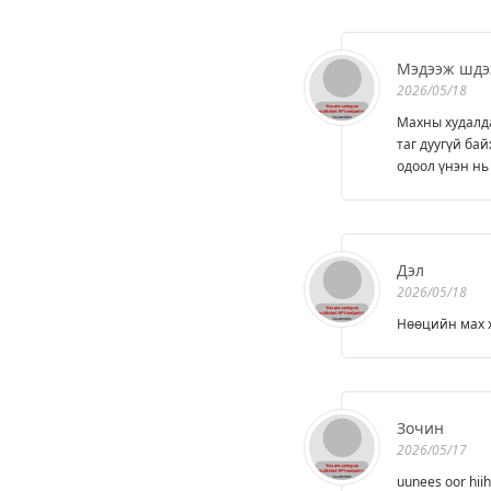
Мэдээж шдэ
2026/05/18
Махны худалда
таг дуугүй бай
одоол үнэн нь
Дэл
2026/05/18
Нөөцийн мах х
Зочин
2026/05/17
uunees oor hiih