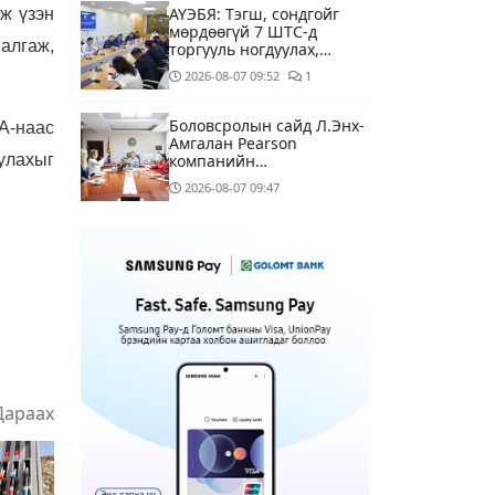
АҮЭБЯ: Тэгш, сондгойг
ж үзэн
мөрдөөгүй 7 ШТС-д
алгаж,
торгууль ногдуулах,
тусгай зөвшөөрлийг нь
2026-08-07
09:52
1
цуцлах хүртэл арга
хэмжээ авахыг сануулав
Боловсролын сайд Л.Энх-
А-наас
Амгалан Pearson
улахыг
компанийн
удирдлагуудтай уулзаж,
2026-08-07
09:47
хамтын ажиллагааг
гүнзгийрүүлэх талаар
ярилцжээ
Улаанбаатарт 29 хэм
дулаан байна
2 цагийн өмнө
С.Амарсайхан: Дуусаагүй
барилгад урьдчилсан
байдлаар зөвшөөрөл
гэрчилгээ олгохгүй
Дараах
12 цагийн өмнө
6
байхаар зохион
байгуулалт хий
МАРГААШ: Улаанбаатарт
29 хэм дулаан байна