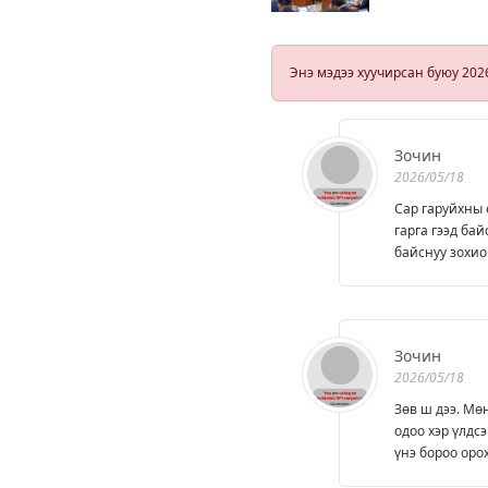
“Гадаад зээл
ашиглалтыг
нэмэгдүүлэх“
хуулийг ирэх
Энэ мэдээ хуучирсан буюу 202
долоо хоногт
хэлэлцэнэ
Зочин
2026/05/18
Сар гаруйхны 
гарга гээд ба
байснуу зохио
Зочин
2026/05/18
Зөв ш дээ. Мө
одоо хэр үлдс
үнэ бороо оро