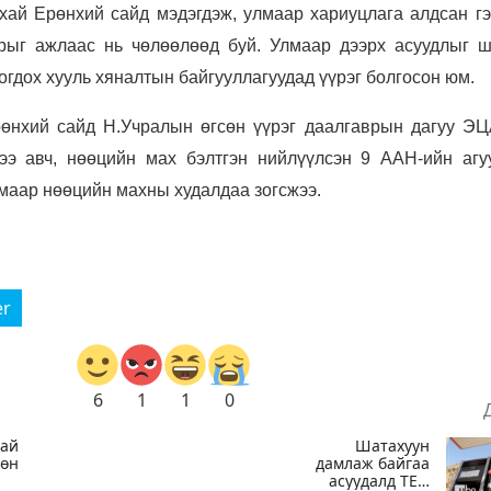
ухай Ерөнхий сайд мэдэгдэж, улмаар хариуцлага алдсан гэ
рыг ажлаас нь чөлөөлөөд буй. Улмаар дээрх асуудлыг ш
огдох хууль хяналтын байгууллагуудад үүрэг болгосон юм.
өнхий сайд Н.Учралын өгсөн үүрэг даалгаврын дагуу ЭЦ
ээ авч, нөөцийн мах бэлтгэн нийлүүлсэн 9 ААН-ийн агу
маар нөөцийн махны худалдаа зогсжээ.
er
6
1
1
0
тай
Шатахуун
гөн
дамлаж байгаа
асуудалд ТЕГ-