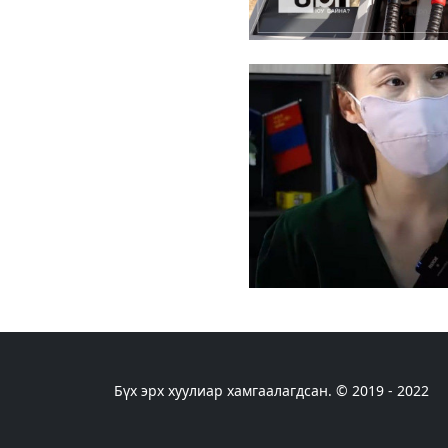
Бүх эрх хуулиар хамгаалагдсан. © 2019 - 2022