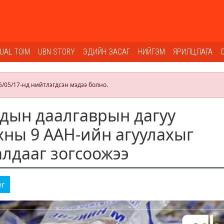
SUAL TOIM
UBN STORY
ЭДИЙН ЗАСАГ
НИЙГЭМ
ЯРИЛЦЛАГА
6/05/17-нд нийтлэгдсэн мэдээ болно.
дын даалгаврын дагуу
ны 9 ААН-ийн агуулахыг
алдааг зогсоожээ
er