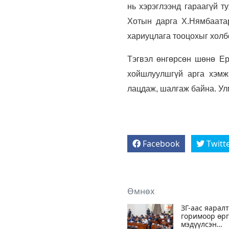
нь хэрэглээнд гараагүй т
Хотын дарга Х.Нямбаата
хариуцлага тооцохыг холб
Тэгвэл өнгөрсөн шөнө Ер
хойшлуулшгүй арга хэмж
лацдаж, шалгаж байна. Ул
Facebook
Twitt
Өмнөх
ЗГ-аас яарал
горимоор өр
мэдүүлсэн