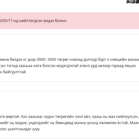
ийн
аас холбогдох
мэдээллийн
дагуу
шалгалтын
6/05/17-нд нийтлэгдсэн мэдээ болно.
ажиллагааг
эрчимжүүлж
байна
өмнө биздээ кг дээр 3000- 5000 төгрөг нэмээд дэлгүүр бүрт л нөөцийн махаа
йсан тэгээд хаашаа алга болсон мэдэгдэхгүй эсвнл урд хилээр гараад явцан
н байгуулттай
нгө мөртэй. Хэн хаанаас хэдэн төгрөгийн зээл авч, хааш нь мах нийлүүлсэн,
энийг нь мэдэж, үлдэгдлийг нь бөөндөөд махны үнэнд нөлөөлөх ёстой. Мах
хоос шалтгаалдаг шүү.