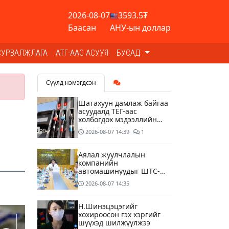
2026-08-07
3593.5₮
Баасан
АНУ-ын доллар
СУРВАЛЖЛАГА
АТГ-ААС АСУУЯ
БУСАД
Сүүлд нэмэгдсэн
Шатахуун дамлаж байгаа
асуудалд ТЕГ-аас
холбогдох мэдээллийн
дагуу шалгалтын
2026-08-07
14:39
1
ажиллагааг эрчимжүүлж
байна
Аялал жуулчлалын
компанийн
автомашинуудыг ШТС-
ууд хязгаарлалтгүйгээр
2026-08-07
14:35
шатахуун олгох
боломжоор хангана
Н.Шинэцэцэгийг
хохироосон гэх хэргийг
шүүхэд шилжүүлжээ