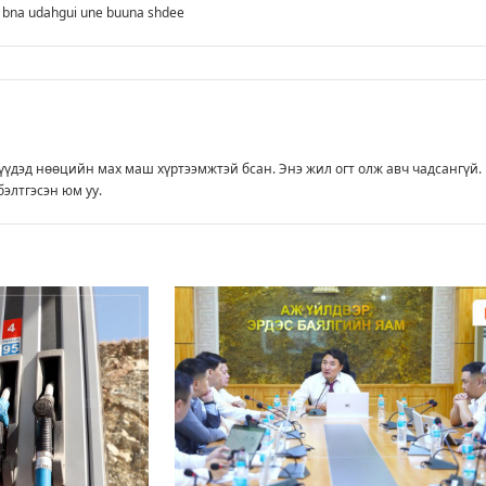
j bna udahgui une buuna shdee
үдэд нөөцийн мах маш хүртээмжтэй бсан. Энэ жил огт олж авч чадсангүй.
элтгэсэн юм уу.