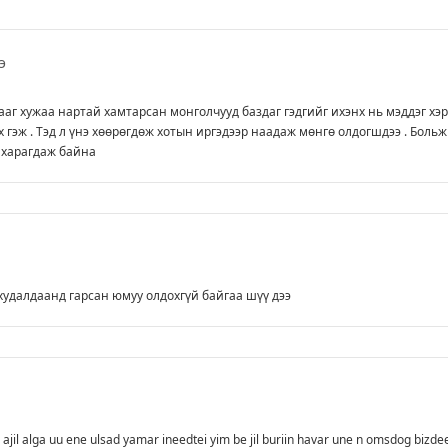
э
аг хужаа нартай хамтарсан монголчууд баздаг гэдгийг ихэнх нь мэддэг хэ
х гэж . Тэд л үнэ хөөрөгдөж хотын иргэдээр наадаж мөнгө олдогшдээ . Больж
 харагдаж байна
удалдаанд гарсан юмуу олдохгүй байгаа шүү дээ
 ajil alga uu ene ulsad yamar ineedtei yim be jil buriin havar une n omsdog bizde