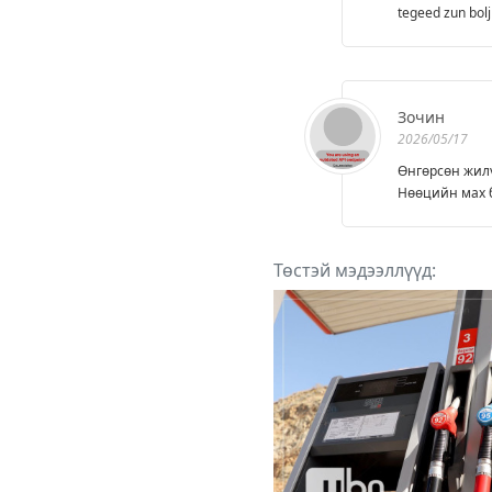
tegeed zun bol
Зочин
2026/05/17
Өнгөрсөн жилү
Нөөцийн мах б
Төстэй мэдээллүүд: