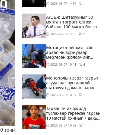
2026-08-07
14:30
1
АҮЭБЯ: Шатахууныг 50
мянган төгрөгт олгож
байгааг 100 мянга болгож
нэмэгдүүлэхээр ажиллаж
2026-08-07
12:05
2
байна
Мотоциклтэй эмэгтэйг
араас нь зориудаар
мөргөсөн жолоочийг
ажлаас нь чөлөөлжээ
2026-08-07
10:41
4
Монополын эсрэг газрыг
асуудлаас зугтаалгүй
шатахуун дамлан зарж
буй асуудалд хяналт
2026-08-07
10:07
1
тавихыг үүрэгдэв
Тарвас ачих ажилд
туслахаар гэрээсээ гарсан
10 настай охиныг 7 дахь
өдрөө хайж байна
2026-08-07
10:02
1
0 тонн