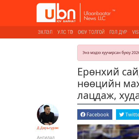
ЭХЛЭЛ
УЛС ТӨР
ОЮУ ТОЛГОЙ
ГОЛ ДҮР
VI
Энэ мэдээ хуучирсан буюу 202
Ерөнхий сай
нөөцийн мах
лацдаж, худ
Facebook
Twitt
Д.Дарьсүрэн
Ангилал