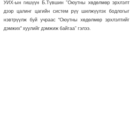
УИХ-ын гишүүн Б.Түвшин "Оюутны хөдөлмөр эрхлэлт
дээр цалинг цагийн систем рүү шилжүүлэх бодлогыг
нэвтрүүлж буй учраас “Оюутны хөдөлмөр эрхлэлтийг
дэмжих” хуулийг дэмжиж байгаа" гэлээ.