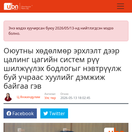
Энэ мэдээ хуучирсан буюу 2026/05/13-нд нийтлэгдсэн мэдээ
болно.
Оюутны хөдөлмөр эрхлэлт дээр
цалинг цагийн систем рүү
шилжүүлэх бодлогыг нэвтрүүлж
буй учраас хуулийг дэмжиж
байгаа гэв
Ангилал
Огноо
Ц.Янжиндулам
Улс төр
2026-05-13 18:02:45
Facebook
Twitter