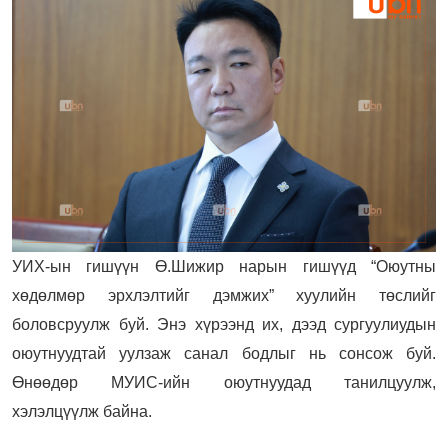
УИХ-ын гишүүн Ө.Шижир нарын гишүүд “Оюутны
хөдөлмөр эрхлэлтийг дэмжих” хуулийн төслийг
боловсруулж буй. Энэ хүрээнд их, дээд сургуулиудын
оюутнуудтай уулзаж санал бодлыг нь сонсож буй.
Өнөөдөр МУИС-ийн оюутнуудад танилцуулж,
хэлэлцүүлж байна.