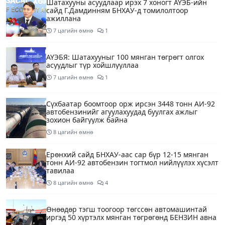
Шатахууны асуудлаар ирэх 7 хоногт АҮЭБ-ийн
сайд Г.Дамдинням БНХАУ-д томилолтоор
ажиллана
7 цагийн өмнө
1
АҮЭБЯ: Шатахууныг 100 мянган төгрөгт олгох
асуудлыг түр хойшлууллаа
7 цагийн өмнө
1
Сүхбаатар боомтоор орж ирсэн 3448 тонн АИ-92
автобензинийг агуулахуудад буулгах ажлыг
зохион байгуулж байна
8 цагийн өмнө
Ерөнхий сайд БНХАУ-аас сар бүр 12-15 мянган
тонн АИ-92 автобензин тогтмол нийлүүлэх хүсэлт
тавилаа
8 цагийн өмнө
4
Өнөөдөр тэгш тоогоор төгссөн автомашинтай
иргэд 50 хүртэлх мянган төгрөгөнд БЕНЗИН авна