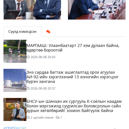
Сүүлд нэмэгдсэн
МАРГААШ: Улаанбаатарт 27 хэм дулаан байна,
өдөртөө бороотой
2026-08-08
20:43
Энэ сардаа багтаж ашиглалтад орох агуулах
АИ-92-ийн хэрэглээний 13 хоногийн хэрэгцээг
бүрэн хангана
2026-08-08
20:37
БНСУ-ын Шинхан их сургууль К-соёлын наадам
болон мэргэжилд суурилсан боловсролын сайн
дурын хөтөлбөрийг зохион байгуулж байна
2 цагийн өмнө
1