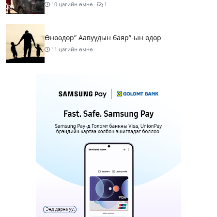
10 цагийн өмнө
1
Өнөөдөр” Аавуудын баяр”-ын өдөр
11 цагийн өмнө
Улаанбаатарт 31 хэм дулаан байна
13 цагийн өмнө
МАРГААШ: Улаанбаатарт 31 хэм дулаан байна
1 өдрийн өмнө
Шатахуун дамлан борлуулсан хоёр зөрчлийг
илрүүлэн шалгаж байна
1 өдрийн өмнө
3