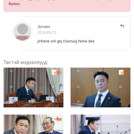
болно.
Зочин
2026/05/13
jinhene ork gej chamaig helne dee
Төстэй мэдээллүүд: