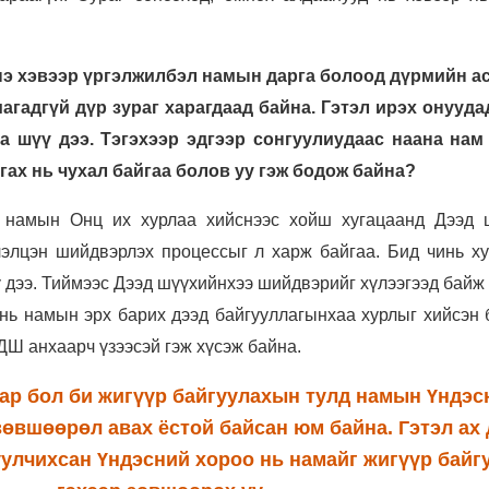
нэ хэвээр үргэлжилбэл намын дарга болоод дүрмийн а
агадгүй дүр зураг харагдаад байна. Гэтэл ирэх онууда
а шүү дээ. Тэгэхээр эдгээр сонгуулиудаас наана нам
ргах нь чухал байгаа болов уу гэж бодож байна?
д намын Онц их хурлаа хийснээс хойш хугацаанд Дээд 
лэлцэн шийдвэрлэх процессыг л харж байгаа. Бид чинь ху
 дээ. Тиймээс Дээд шүүхийнхээ шийдвэрийг хүлээгээд байж
нь намын эрх барих дээд байгууллагынхаа хурлыг хийсэн б
УДШ анхаарч үзээсэй гэж хүсэж байна.
аар бол би жигүүр байгуулахын тулд намын Үндэс
өвшөөрөл авах ёстой байсан юм байна. Гэтэл ах 
уулчихсан Үндэсний хороо нь намайг жигүүр байг