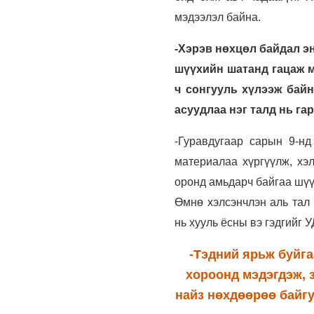
мэдээлэл байна.
-Хэрэв нөхцөл байдал э
шүүхийн шатанд гацаж м
ч сонгууль хүлээж байн
асуудлаа нэг талд нь га
-Гуравдугаар сарын 9-н
материалаа хүргүүлж, хэ
оронд амьдарч байгаа шүү
Өмнө хэлсэнчлэн аль тал 
нь хууль ёсны вэ гэдгийг 
-Тэдний ярьж буйг
хороонд мэдэгдэж, з
найз нөхдөөрөө байг