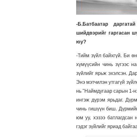
-Б.Батбаатар даргат
шийдвэрийг гаргасан ш
юу?
-Тийм зүйл байхгүй. Би ө
хүмүүсийн чинь зүгээс н
зүйлийг ярьж эхэлсэн. Да
Энэ мэтчилэн утгагүй зүйл
нь "Наймдугаар сарын 1-нэ
ингэж дүрэм ярьдаг. Дүр
чинь гишүүн биш. Дүрмийн 
юм уу, хэзээ батлагдсан
гэдэг зүйлийг яриад байгаа