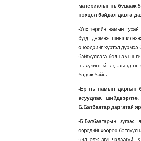
материалыг нь буцааж ба
нөхцөл байдал давтагдах
-Улс төрийн намын тухай 
бүгд дүрмээ шинэчилэх
өнөөдрийг хүртэл дүрмээ 
байгууллага бол намын ги
нь хүчинтэй вэ, алинд нь
бодож байна.
-Ер нь намын даргын б
асуудлаа шийдвэрлэе,
Б.Батбаатар даргатай я
-Б.Батбаатарын зүгээс 
өөрсдийнхөөрөө батлуулна
бид олж авч чадаагүй. Х