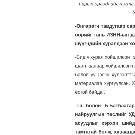
нарын өргөдлийг нэгтгэ
-Өнгөрөгч тавдугаар са
өөрийг тань ИЗНН-ын да
шүүгчдийн хуралдаан хо
-Бид ч хурал хойшилсон г
шалтгаанаар хойшилсон гэ
болов уу гэсэн хүлээлттэ
материалаа хүргүүлсэн. Х
ёстой байдаг.
-Та болон Б.Батбаата
найруулгын төслийг УД
асуудлыг хэрхэн шийд
тамгатай болж, хуваагд