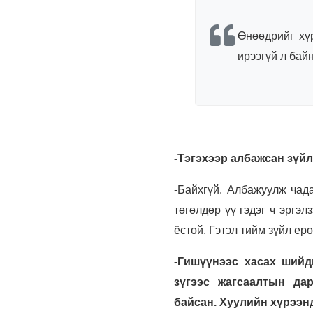
Өнөөдрийг хү
ирээгүй л байн
-Тэгэхээр албажсан зүйл
-Байхгүй. Албажуулж чад
төгөлдөр үү гэдэг ч эргэ
ёстой. Гэтэл тийм зүйл ер
-Гишүүнээс хасах шийд
зүгээс жагсаалтын да
байсан. Хуулийн хүрээн