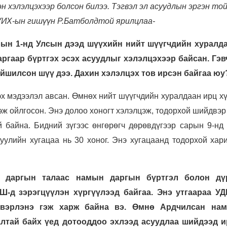
н хэлэлцэхээр болсон билээ. Тэгвэл эл асуудлын эргэн то
УИХ-ын гишүүн Р.Батболдтой ярилцлаа-
рын 1-нд Улсын дээд шүүхийн нийт шүүгчдийн хуралд
ргаар бүртгэх эсэх асуудлыг хэлэлцэхээр байсан. Гэв
йшилсон шүү дээ. Дахин хэлэлцэх тов ирсэн байгаа юу
эх мэдээлэл авсан. Өмнөх нийт шүүгчдийн хуралдаан ирц х
ж ойлгосон. Энэ долоо хоногт хэлэлцэж, тодорхой шийдвэр
й байна. Бидний зүгээс өнгөрөгч дөрөвдүгээр сарын 9-нд
уулийн хугацаа нь 30 хоног. Энэ хугацаанд тодорхой хари
р даргын талаас намын даргын бүртгэл болон дү
Ш-д зэрэгцүүлэн хүргүүлээд байгаа. Энэ утгаараа У
вэрлэнэ гэж харж байна вэ. Өмнө Ардчилсан нам
алтай байх үед дотооддоо эхлээд асуудлаа шийдээд и