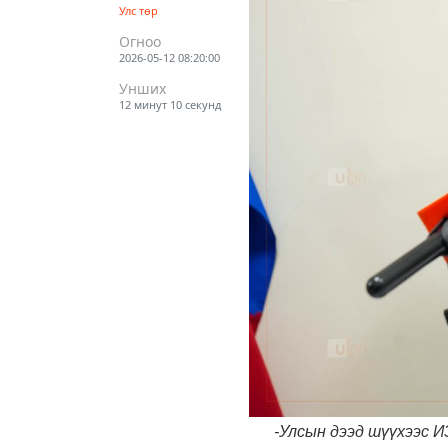
Улс төр
Огноо
2026-05-12 08:20:00
Унших
12 минут 10 секунд
-Улсын дээд шүүхээс 