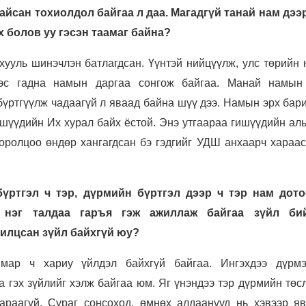
йсан тохиолдол байгаа л даа. Магадгүй танай нам дээр
 болов уу гэсэн таамаг байна?
хууль шинэчлэн батлагдсан. Үүнтэй нийцүүлж, улс төрийн 
ээс гадна намын даргаа сонгож байгаа. Манай намын
бүртгүүлж чадаагүй л яваад байна шүү дээ. Намын эрх бар
шүүдийн Их хурал байх ёстой. Энэ утгаараа гишүүдийн аль
 оролцоо өндөр хангагдсан бэ гэдгийг УДШ анхаарч хараас
үртгэл ч тэр, дүрмийн бүртгэл дээр ч тэр нам дот
 нэг талдаа гаръя гэж ажиллаж байгаа зүйл бий
рилцсан зүйл байхгүй юу?
ямар ч хариу үйлдэл байхгүй байгаа. Ингэхдээ дүрм
 гэх зүйлийг хэлж байгаа юм. Яг үнэндээ тэр дүрмийн төс
араагүй. Сураг сонсоход, өмнөх алдаанууд нь хэвээр яв