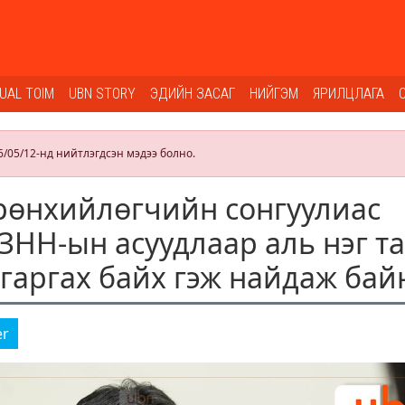
SUAL TOIM
UBN STORY
ЭДИЙН ЗАСАГ
НИЙГЭМ
ЯРИЛЦЛАГА
6/05/12-нд нийтлэгдсэн мэдээ болно.
Ерөнхийлөгчийн сонгуулиас
НН-ын асуудлаар аль нэг т
гаргах байх гэж найдаж бай
er