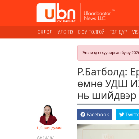
ЭХЛЭЛ
УЛС ТӨР
ОЮУ ТОЛГОЙ
ГОЛ ДҮР
VI
Энэ мэдээ хуучирсан буюу 202
Р.Батболд: 
өмнө УДШ ИЗ
нь шийдвэр 
Facebook
Twitt
Ц.Янжиндулам
Ангилал