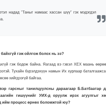
ртэл надад "Таныг намаас хассан шүү" гэх мэдэгдэл
а.
 байхгүй гэж ойлгож болох нь ээ?
ахгүй гэж бодож байна. Яагаад вэ гэвэл ХЕХ маань өөрөө
лзээтэй. Тухайн бүрэлдэхүүн намын Их хурлаар баталгаажс
өөсөө хийгдээгүй байгаа.
вэр гарсныг танилцуулсны дараагаар Б.Батбаатар 
раагийн гишүүнийг УИХ-д оруулж ирэх агуулгыг х
д ийм процесс өрнөх боломжтой юу?