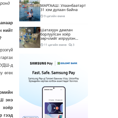
йронд
МАРГААШ: Улаанбаатарт
31 хэм дулаан байна
9 цагийн өмнө
аанаар
Шатахуун дамлан
ч нийт
борлуулсан хоёр
?
зөрчлийг илрүүлэн
шалгаж байна
11 цагийн өмнө
3
үрээгүй
Энэ сарын 9-13-ныг
 гаргах
хүртэлх цаг агаарын
урьдчилсан төлөв
 УДШ-д
13 цагийн өмнө
у өгөх
Шатахуун дамлаж байгаа
асуудалд ТЕГ-аас
холбогдох мэдээллийн
рмийн
дагуу шалгалтын
15 цагийн өмнө
8
ажиллагааг эрчимжүүлж
ДШ энэ
байна
 хоёр
Аялал жуулчлалын
компанийн
р гээд