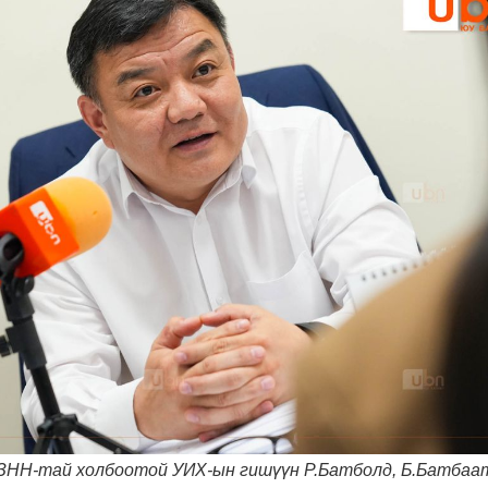
ИЗНН-тай холбоотой УИХ-ын гишүүн Р.Батболд, Б.Батбаа