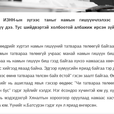
ай ИЗНН-ын зүгээс таныг намын гишүүнчлэлээс 
үү дээ. Тус шийдвэртэй холбоотой албажиж ирсэн зү
нөөдрийг хүртэл намын гишүүний татвараа төлөөгүй байгаа
амын татвараа төлөөгүй учраас манай намын гишүүн биш
раа нь намын гишүүн биш гээд байгаа хүнээ намаасаа хөөч
с хийгээд яваад байна. Эдгээр хүмүүсийн яриад байгаа тэр
эс өмнө татвараа төлсөн байх ёстой" гэсэн заалт байгаа. 
мийг нь ашиглаад явья гэхээр өөдөөс "Чи татвараа төлөө
бус" гэдэг зүйлийг хэлдэг. Нэг ёсондоо хүчинтэй юм уу, х
 нь мэдэгдэхгүй Хяналтын хороогоор оруулаад намаас хас
 юм. Үүнийг н.Батсүрэн гэдэг хүн л яриад өнгөрсөн.