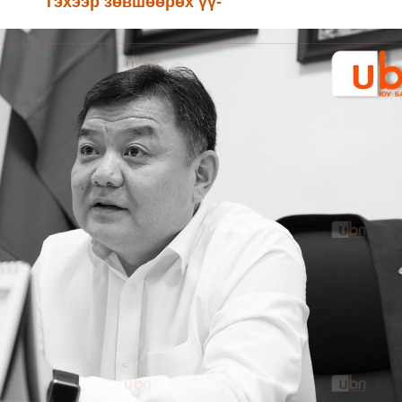
гэхээр зөвшөөрөх үү-