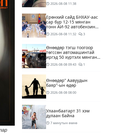
агуулахуудад буулгах
2026-08-08
11:38
ажлыг зохион байгуулж
байна
Ерөнхий сайд БНХАУ-аас
сар бүр 12-15 мянган
тонн АИ-92 автобензин
тогтмол нийлүүлэх хүсэлт
2026-08-08
11:32
3
тавилаа
Өнөөдөр тэгш тоогоор
төгссөн автомашинтай
иргэд 50 хүртэлх мянган
төгрөгөнд БЕНЗИН авна
2026-08-08
09:43
1
Өнөөдөр” Аавуудын
баяр”-ын өдөр
2026-08-08
08:00
Улаанбаатарт 31 хэм
дулаан байна
7 минутын өмнө
тар