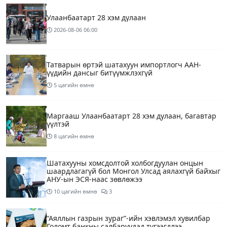
Улаанбаатарт 28 хэм дулаан
2026-08-06
06:00
Татварын өртэй шатахуун импортлогч ААН-
үүдийн дансыг битүүмжлэхгүй
5 цагийн өмнө
Маргааш Улаанбаатарт 28 хэм дулаан, багавтар
үүлтэй
8 цагийн өмнө
Шатахууны хомсдолтой холбогдуулан онцын
шаардлагагүй бол Монгол Улсад аялахгүй байхыг
АНУ-ын ЭСЯ-наас зөвлөжээ
10 цагийн өмнө
3
“Аяллын газрын зураг”-ийн хэвлэмэл хувилбар
Голомт банкны салбаруудад түгээгдлээ