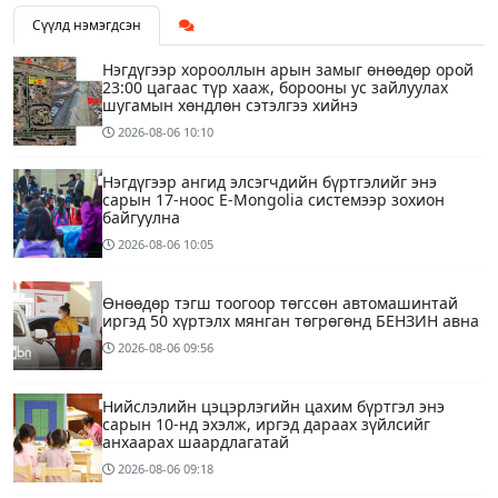
Сүүлд нэмэгдсэн
Нэгдүгээр хорооллын арын замыг өнөөдөр орой
23:00 цагаас түр хааж, борооны ус зайлуулах
шугамын хөндлөн сэтэлгээ хийнэ
2026-08-06
10:10
Нэгдүгээр ангид элсэгчдийн бүртгэлийг энэ
сарын 17-ноос E-Mongolia системээр зохион
байгуулна
2026-08-06
10:05
Өнөөдөр тэгш тоогоор төгссөн автомашинтай
иргэд 50 хүртэлх мянган төгрөгөнд БЕНЗИН авна
2026-08-06
09:56
Нийслэлийн цэцэрлэгийн цахим бүртгэл энэ
сарын 10-нд эхэлж, иргэд дараах зүйлсийг
анхаарах шаардлагатай
2026-08-06
09:18