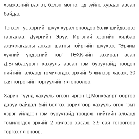
хэмжээний валют, бэлэн мөнгө, эд зүйлс хураан авсан
байдаг.
Тэгвэл тус хэргийг шүүх хурал өнөөдөр болж шийдвэрээ
гаргалаа. Дүүргийн Эрүү, Иргэний хэргийн хялбар
ажиллагааны анхан шатны тойргийн шүүхээс “Эрчим
хүчний үндэсний төв” ТӨХК-ийн захирал асан
Д.Бямбасүрэнг хахууль авсан гэм буруутайд тооцон
нийтийн албанд томилогдох эрхийг 5 жилээр хасаж, 30
сая төгрөгийн торгуулийн ял оноолоо.
Харин түүнд хахууль өгсөн иргэн Ц.Мөнхбаярт өөртөө
давуу байдал бий болгох зорилгоор хахууль өгөх гэмт
хэрэг үйлдсэн гэм буруутайд тооцож, нийтийн албанд
томилогдох эрхийг 2 жилээр хасаж, 3.9 сая төгрөгөөр
торгох ял оноов.