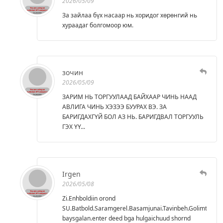
2026/05/09
За зайлаа бүх насаар нь хоридог хөрөнгий нь
хураадаг болгомоор юм.
зочин
2026/05/09
ЗАРИМ НЬ ТОРГУУЛААД БАЙХААР ЧИНЬ НААД
АВЛИГА ЧИНЬ ХЭЗЭЭ БУУРАХ ВЭ. ЗА
БАРИГДАХГҮЙ БОЛ АЗ НЬ. БАРИГДВАЛ ТОРГУУЛЬ
ГЭХ ҮҮ...
Irgen
2026/05/08
Zi.Enhboldiin orond
SU.Batbold.Saramgerel.Basamjunai.Tavinbeh.Golimtiin
baysgalan.enter deed bga hulgaichuud shornd