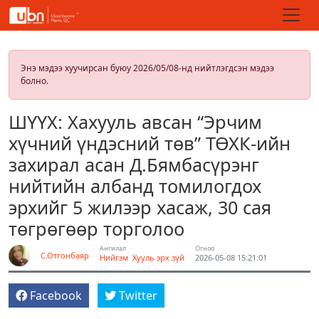
Энэ мэдээ хуучирсан буюу 2026/05/08-нд нийтлэгдсэн мэдээ
болно.
ШҮҮХ: Хахууль авсан “Эрчим
хүчний үндэсний төв” ТӨХК-ийн
захирал асан Д.Бямбасүрэнг
нийтийн албанд томилогдох
эрхийг 5 жилээр хасаж, 30 сая
төгрөгөөр торголоо
Ангилал
Огноо
С.Отгонбаяр
Нийгэм
Хууль эрх зүй
2026-05-08 15:21:01
Facebook
Twitter