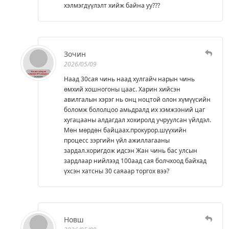
хэлмэгдүүлэлт хийж байна уу???
Зочин
2026/05/09
Наад 30сая чинь наад хулгайч нарын чинь
өмхий хошногоны цаас. Харин хийсэн
авилгалын хэрэг нь онц ноцтой олон хүмүүсийн
боломж бололцоо амьдралд их хэмжээний цаг
хугацааны алдагдал хохиролд учруулсан үйлдэл.
Мөн мөрдөн байцаах.прокурор.шүүхийн
процесс зэргийн үйл ажиллагааны
зардал.хоригдож идсэн Жан чинь бас улсын
зардлаар нийлээд 100аад сая болчхоод байхад
үхсэн хатсны 30 саяаар торгох вээ?
Новш