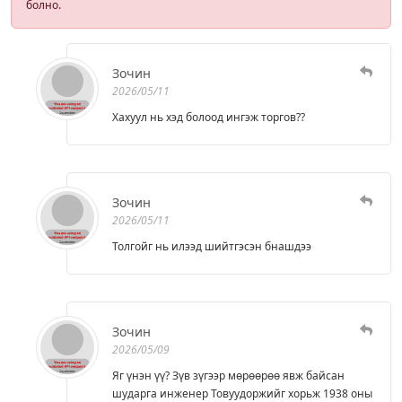
болно.
Зочин
2026/05/11
Хахуул нь хэд болоод ингэж торгов??
Зочин
2026/05/11
Толгойг нь илээд шийтгэсэн бнашдээ
Зочин
2026/05/09
Яг үнэн үү? Зүв зүгээр мөрөөрөө явж байсан
шударга инженер Товуудоржийг хорьж 1938 оны