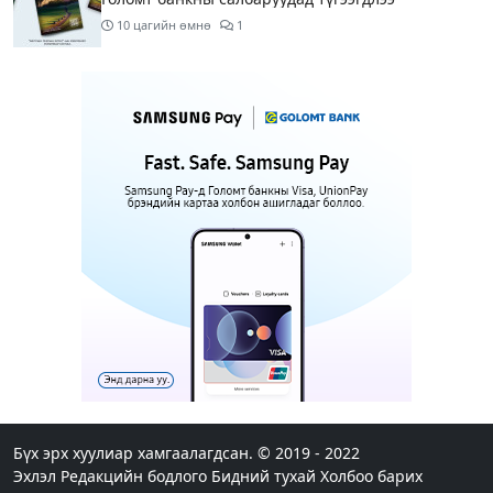
10 цагийн өмнө
1
Нөөцийн махны бүрдүүлэлтэд Нийслэлийн Засаг
дарга Б.Пүрэвдагвыг өөрийн биеэр онцгойлон
анхаарахыг үүрэг болголоо
11 цагийн өмнө
Бүх шатанд хэмнэлтийн горимд шилжиж, найр
наадам, зөвлөгөөн, гадаад томилолтыг
хориглолоо
11 цагийн өмнө
1
Шатахуун, түлш, газрын тосны бүх
бүтээгдэхүүнийг гаалийн татвараас чөлөөллөө
12 цагийн өмнө
4
Шатахууныг тэгш, сондгойгоор 50 мянган
төгрөгийн лимиттэй олгож эхэлснээр шатахуун
авсан машины тоо 2.5 дахин нэмэгджээ
Бүх эрх хуулиар хамгаалагдсан. © 2019 - 2022
Эхлэл
Редакцийн бодлого
Бидний тухай
Холбоо барих
14 цагийн өмнө
7