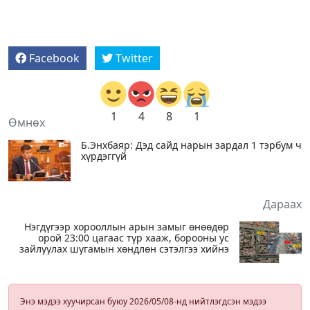
Facebook
Twitter
1
4
8
1
Өмнөх
Б.Энхбаяр: Дэд сайд нарын зардал 1 тэрбум ч
хүрдэггүй
Дараах
Нэгдүгээр хорооллын арын замыг өнөөдөр
орой 23:00 цагаас түр хааж, борооны ус
зайлуулах шугамын хөндлөн сэтэлгээ хийнэ
Энэ мэдээ хуучирсан буюу 2026/05/08-нд нийтлэгдсэн мэдээ