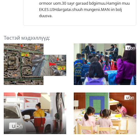
ormoor uom.30 sayr garaad bdgiimuu.Hamgiin muu
EK.ES.UIHdargatai.shuuh mungenii.MAN iin bolj
duusva.
Төстэй мэдээллүүд: