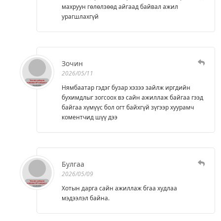
махруун гөлөлзөөд айгаад байвал ажил
урагшлахгүй
Зочин
2026/05/11
Нямбаатар гэдэг бузар хэзээ зайлж иргдийн
бухимдлыг зогсоох вэ сайн ажиллаж байгаа гээд
байгаа хүмүүс бол огт байхгүй зүгээр хуурамч
коментчид шүү дээ
Булгаа
2026/05/09
Хотын дарга сайн ажиллаж бгаа худлаа
мэдээлэл байна.