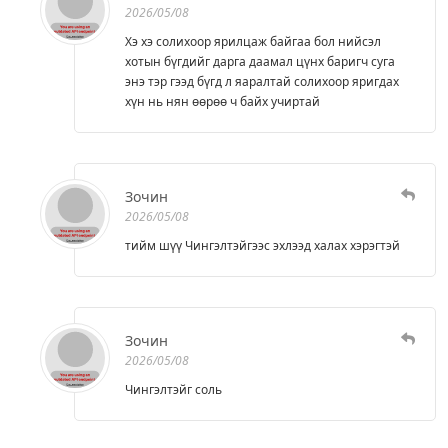
2026/05/08
Хэ хэ солихоор ярилцаж байгаа бол нийсэл
хотын бүгдийг дарга даамал цүнх баригч суга
энэ тэр гээд бүгд л яаралтай солихоор яригдах
хүн нь нян өөрөө ч байх учиртай
Зочин
2026/05/08
тийм шүү Чингэлтэйгээс эхлээд халах хэрэгтэй
Зочин
2026/05/08
Чингэлтэйг соль