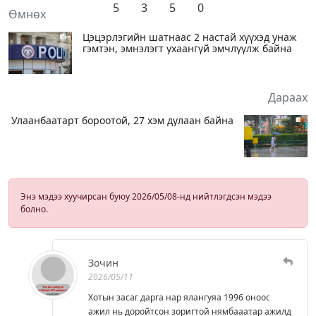
5
3
5
0
Өмнөх
Цэцэрлэгийн шатнаас 2 настай хүүхэд унаж
гэмтэн, эмнэлэгт ухаангүй эмчлүүлж байна
Дараах
Улаанбаатарт бороотой, 27 хэм дулаан байна
Энэ мэдээ хуучирсан буюу 2026/05/08-нд нийтлэгдсэн мэдээ
болно.
Зочин
2026/05/11
Хотын засаг дарга нар ялангуяа 1996 оноос
ажил нь доройтсон зоригтой нямбааатар ажилд