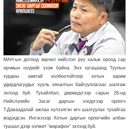
МАН-ын дотоод зөрчил нийслэл рүү хальж ороод сар
орчмын нүүрийг үзэж байна. Энэ хугацаанд Туулын
хурдны замтай холбоотойгоор хотын зарим
удирдлагуудыг хууль хяналтын байгууллагаас шалгаж
эхлээд буй. Тухайлбал, дөрөвдүгээр сарын 26-нд
Нийслэлийн Засаг даргын нэгдүгээр орлогч
Т.Даваадалай ажлаа хүлээлгэн өгч шалгуулах тухайгаа
мэдэгдсэн. Ингэснээр Хотын даргын орлогчийн албан
тушаал дээр ээлжит "марафон" эхлээд буй.