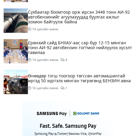
Сүхбаатар боомтоор орж ирсэн 3448 тонн АИ-92
автобензинийг агуулахуудад буулгах ажлыг
зохион байгуулж байна
14 цагийн өмнө
Ерөнхий сайд БНХАУ-аас сар бүр 12-15 мянган
тонн АИ-92 автобензин тогтмол нийлүүлэх хүсэлт
тавилаа
14 цагийн өмнө
4
Өнөөдөр тэгш тоогоор төгссөн автомашинтай
иргэд 50 хүртэлх мянган төгрөгөнд БЕНЗИН авна
16 цагийн өмнө
1
Өнөөдөр” Аавуудын баяр”-ын өдөр
18 цагийн өмнө