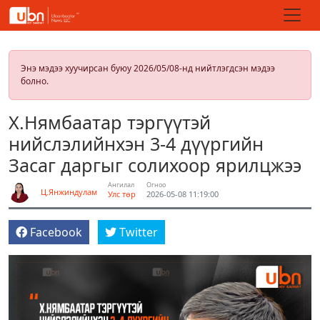
Энэ мэдээ хуучирсан буюу 2026/05/08-нд нийтлэгдсэн мэдээ
болно.
Х.Нямбаатар тэргүүтэй
нийслэлийнхэн 3-4 дүүргийн
Засаг даргыг солихоор ярилцжээ
Ангилал
Огноо
Ц.Янжиндулам
Улс төр
2026-05-08 11:19:00
Facebook
Twitter