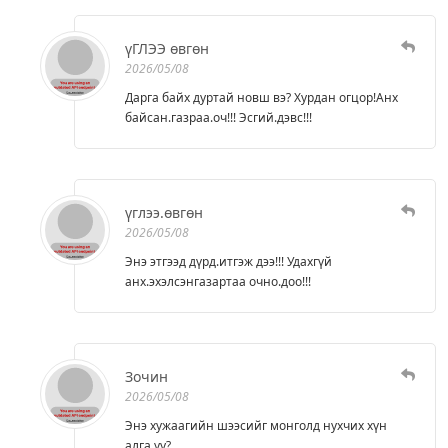
үГЛЭЭ өвгөн
2026/05/08
Дарга байх дуртай новш вэ? Хурдан огцор!Анх
байсан.газраа.оч!!! Эсгий.дэвс!!!
үглээ.өвгөн
2026/05/08
Энэ этгээд дүрд.итгэж дээ!!! Удахгүй
анх.эхэлсэнгазартаа очно.доо!!!
Зочин
2026/05/08
Энэ хужаагийн шээсийг монголд нухчих хүн
алга уу?