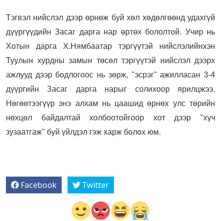
Тэгвэл нийслэл дээр өрнөж буй хөл хөдөлгөөнд удахгүй
дүүргүүдийн Засаг дарга нар өртөх бололтой. Учир нь
Хотын дарга Х.Нямбаатар тэргүүтэй нийслэлийнхэн
Туулын хурдны замын төсөл тэргүүтэй нийслэл дээрх
ажлууд дээр бодлогоос нь зөрж, "эсрэг" ажилласан 3-4
дүүргийн Засаг дарга нарыг солихоор ярилцжээ.
Нөгөөтээгүүр энэ алхам нь цаашид өрнөх улс төрийн
нөхцөл байдалтай холбоотойгоор хот дээр "хүч
зузаатгаж" буй үйлдэл гэж харж болох юм.
Facebook
Twitter