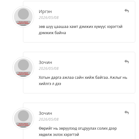
Иргэн
2026/05/08
зөв шүү цаашаа хамт дэмжих хүмүүс хэрэгтэй
дэмжиж байна
Зочин
2026/05/08
Хотын дарга ажлаа сайн хийж байгаа. Ажлыг нь
хийлгэ л дээ
Зочин
2026/05/08
Өөрийг нь зөрүүлээд огцруулах солих дээр
хөдөлж эхлэх хэрэгтэй