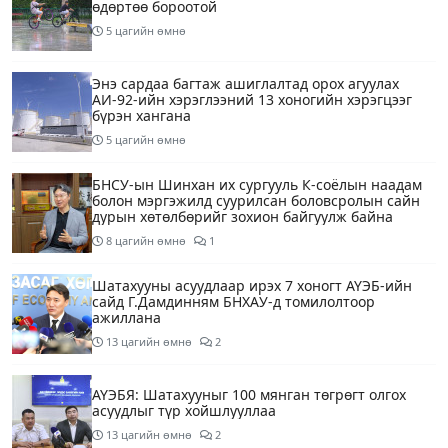
өдөртөө бороотой
5 цагийн өмнө
Энэ сардаа багтаж ашиглалтад орох агуулах
АИ-92-ийн хэрэглээний 13 хоногийн хэрэгцээг
бүрэн хангана
5 цагийн өмнө
БНСУ-ын Шинхан их сургууль К-соёлын наадам
болон мэргэжилд суурилсан боловсролын сайн
дурын хөтөлбөрийг зохион байгуулж байна
8 цагийн өмнө
1
Шатахууны асуудлаар ирэх 7 хоногт АҮЭБ-ийн
сайд Г.Дамдинням БНХАУ-д томилолтоор
ажиллана
13 цагийн өмнө
2
АҮЭБЯ: Шатахууныг 100 мянган төгрөгт олгох
асуудлыг түр хойшлууллаа
13 цагийн өмнө
2