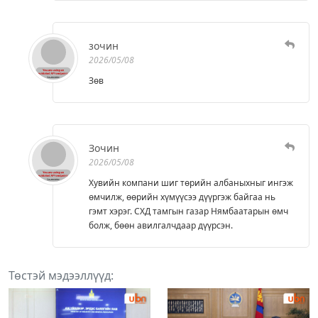
зочин
2026/05/08
Зөв
Зочин
2026/05/08
Хувийн компани шиг төрийн албаныхныг ингэж
өмчилж, өөрийн хүмүүсээ дүүргэж байгаа нь
гэмт хэрэг. СХД тамгын газар Нямбаатарын өмч
болж, бөөн авилгалчдаар дүүрсэн.
Төстэй мэдээллүүд: