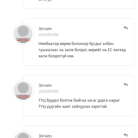
Зочин
2026/05/08
Нямбаатар өөрөө болохоор бусдыг албан
тушаалаас нь халж болдог, өөрийг нь ЕС яагаад
халж болдоггүй юм.
Зочин
2026/05/08
ТҮЦ буудал болгож байгаа засаг дарга нарыг
ТҮЦ-үүдтэйн хамт зайлуулах хэрэгтэй.
Зочин