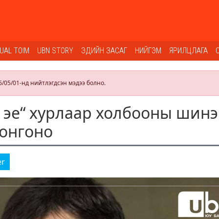
SUAL TOIM
UBN STORY
ЭДИЙН ЗАСАГ
НИЙГЭМ
ЯРИЛЦЛАГА
6/05/01-нд нийтлэгдсэн мэдээ болно.
 эе“ хурлаар холбооны шинэ
сонгоно
er