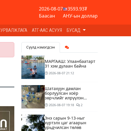
2026-08-07
3593.93₮
Баасан
АНУ-ын доллар
СУРВАЛЖЛАГА
АТГ-ААС АСУУЯ
БУСАД
Сүүлд нэмэгдсэн
МАРГААШ: Улаанбаатарт
31 хэм дулаан байна
2026-08-07
21:12
Шатахуун дамлан
борлуулсан хоёр
зөрчлийг илрүүлэн
шалгаж байна
2026-08-07
19:18
2
Энэ сарын 9-13-ныг
хүртэлх цаг агаарын
урьдчилсан төлөв