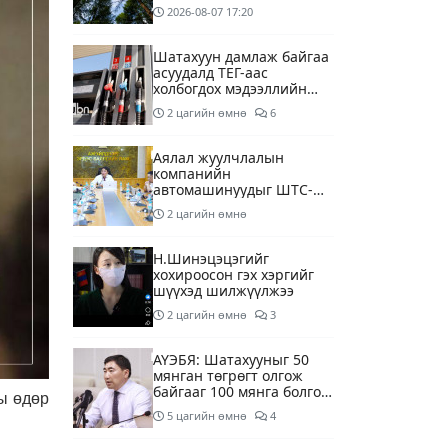
2026-08-07
17:20
Шатахуун дамлаж байгаа
асуудалд ТЕГ-аас
холбогдох мэдээллийн
дагуу шалгалтын
2 цагийн өмнө
6
ажиллагааг эрчимжүүлж
байна
Аялал жуулчлалын
компанийн
автомашинуудыг ШТС-
ууд хязгаарлалтгүйгээр
2 цагийн өмнө
шатахуун олгох
боломжоор хангана
Н.Шинэцэцэгийг
хохироосон гэх хэргийг
шүүхэд шилжүүлжээ
2 цагийн өмнө
3
АҮЭБЯ: Шатахууныг 50
мянган төгрөгт олгож
байгааг 100 мянга болгож
ы өдөр
нэмэгдүүлэхээр ажиллаж
5 цагийн өмнө
4
байна