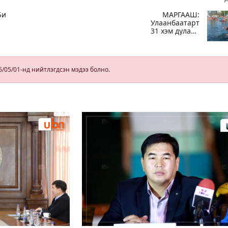
Би
МАРГААШ:
Улаанбаатарт
31 хэм дулаан
х
байна
.
 нь
6/05/01-нд нийтлэгдсэн мэдээ болно.