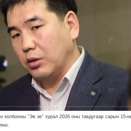
н холбооны "Эв эе" хурал 2026 оны тавдугаар сарын 15-н
лно.