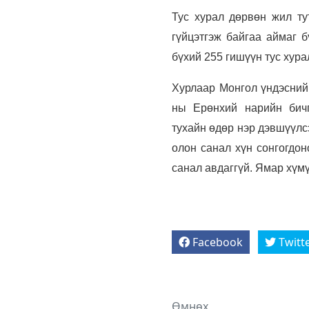
Тус хурал дөрвөн жил ту
гүйцэтгэж байгаа аймаг б
бүхий 255 гишүүн тус хура
Хурлаар Монгол үндэсний
ны Ерөнхий нарийн бичг
тухайн өдөр нэр дэвшүүлс
олон санал хүн сонгогдон
санал авдаггүй. Ямар хүмү
Facebook
Twitt
Өмнөх