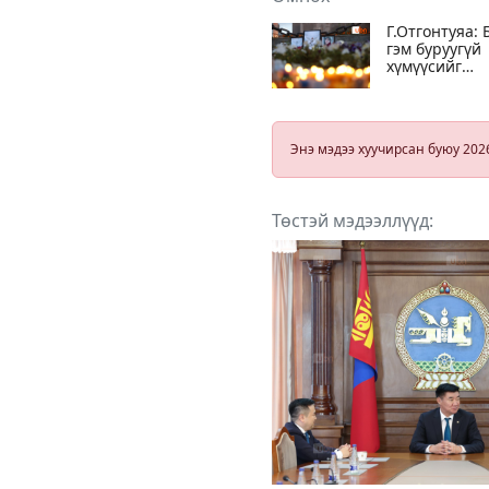
Г.Отгонтуяа: 
гэм буруугүй
хүмүүсийг
гэмтэн болго
гэж зүтгээгүй
Гэм буруутай
видео
Энэ мэдээ хуучирсан буюу 202
бичлэгээр
баримт
нотолгоотой
байна
Төстэй мэдээллүүд: