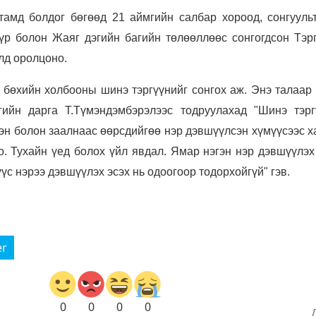
тамд болдог бөгөөд 21 аймгийн салбар хороод, сонгуульт
үр болон Жаяг дэгийн багийн төлөөллөөс сонгогдсон Тэрг
лд оролцоно.
 бөхийн холбооны шинэ тэргүүнийг сонгох аж. Энэ талаар
ийн дарга Т.Түмэндэмбэрэлээс тодруулахад "Шинэ тэрг
эн болон заалнаас өөрсдийгөө нэр дэвшүүлсэн хүмүүсээс х
о. Тухайн үед болох үйл явдал. Ямар нэгэн нэр дэвшүүлэх
үс нэрээ дэвшүүлэх эсэх нь одоогоор тодорхойгүй" гэв.
er
0
0
0
0