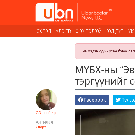
ЭХЛЭЛ
УЛС ТӨР
ОЮУ ТОЛГОЙ
ГОЛ ДҮР
VI
Энэ мэдээ хуучирсан буюу 202
МҮБХ-ны “Эв
тэргүүнийг 
Facebook
Twitt
С.Отгонбаяр
Ангилал
Спорт