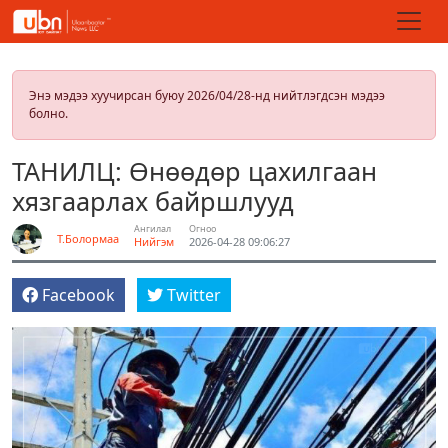
Энэ мэдээ хуучирсан буюу 2026/04/28-нд нийтлэгдсэн мэдээ
болно.
ТАНИЛЦ: Өнөөдөр цахилгаан
хязгаарлах байршлууд
Ангилал
Огноо
Т.Болормаа
Нийгэм
2026-04-28 09:06:27
Facebook
Twitter