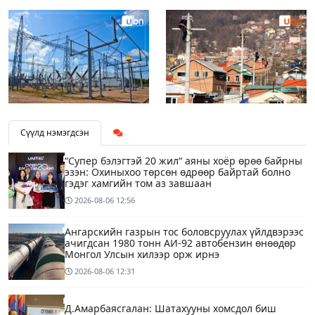
Сүүлд нэмэгдсэн
“Супер бэлэгтэй 20 жил“ аяны хоёр өрөө байрны
эзэн: Охиныхоо төрсөн өдрөөр байртай болно
гэдэг хамгийн том аз завшаан
2026-08-06
12:56
Ангарскийн газрын тос боловсруулах үйлдвэрээс
ачигдсан 1980 тонн АИ-92 автобензин өнөөдөр
Монгол Улсын хилээр орж ирнэ
2026-08-06
12:31
Д.Амарбаясгалан: Шатахууны хомсдол биш