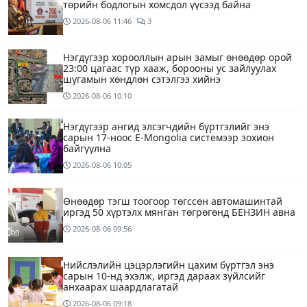
төрийн бодлогын хомсдол үүсээд байна
2026-08-06
11:46
3
Нэгдүгээр хорооллын арын замыг өнөөдөр орой
23:00 цагаас түр хааж, борооны ус зайлуулах
шугамын хөндлөн сэтэлгээ хийнэ
2026-08-06
10:10
Нэгдүгээр ангид элсэгчдийн бүртгэлийг энэ
сарын 17-ноос E-Mongolia системээр зохион
байгуулна
2026-08-06
10:05
Өнөөдөр тэгш тоогоор төгссөн автомашинтай
иргэд 50 хүртэлх мянган төгрөгөнд БЕНЗИН авна
2026-08-06
09:56
Нийслэлийн цэцэрлэгийн цахим бүртгэл энэ
сарын 10-нд эхэлж, иргэд дараах зүйлсийг
анхаарах шаардлагатай
2026-08-06
09:18