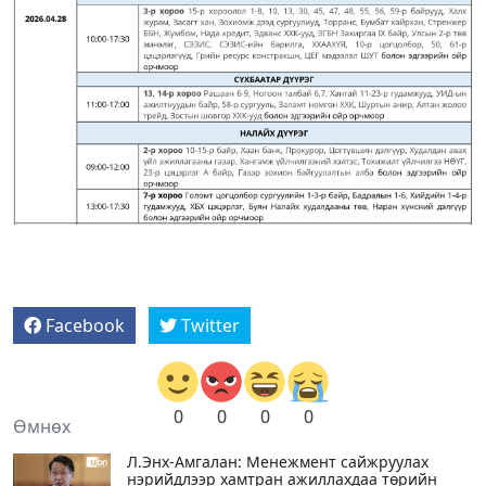
Facebook
Twitter
0
0
0
0
Өмнөх
Л.Энх-Амгалан: Менежмент сайжруулах
нэрийдлээр хамтран ажиллахдаа төрийн