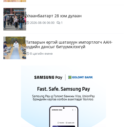
Улаанбаатарт 28 хэм дулаан
2026-08-06
06:00
1
Татварын өртэй шатахуун импортлогч ААН-
үүдийн дансыг битүүмжлэхгүй
8 цагийн өмнө
Маргааш Улаанбаатарт 28 хэм дулаан, багавтар
үүлтэй
11 цагийн өмнө
Шатахууны хомсдолтой холбогдуулан онцын
шаардлагагүй бол Монгол Улсад аялахгүй байхыг
АНУ-ын ЭСЯ-наас зөвлөжээ
13 цагийн өмнө
3