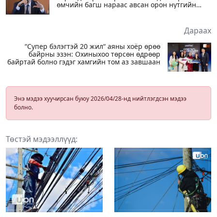
өмчийн багш нараас авсан орон нутгийн
жишээг хэлсэн
Дараах
“Супер бэлэгтэй 20 жил“ аяны хоёр өрөө
байрны эзэн: Охиныхоо төрсөн өдрөөр
байртай болно гэдэг хамгийн том аз завшаан
Энэ мэдээ хуучирсан буюу 2026/04/28-нд нийтлэгдсэн мэдээ
болно.
Төстэй мэдээллүүд: