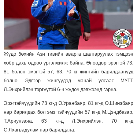
Жүдо бөхийн Ази тивийн аварга шалгаруулах тэмцээн
хоёр дахь өдрөө үргэлжилж байна. Өнөөдөр эрэгтэй 73,
81 болон эмэгтэй 57, 63, 70 кг жингийн барилдаанууд
болно. Эдгээр жингүүдэд манай улсаас МУГТ
Л.Энхрийлэн тэргүүтэй 6-н жүдоч дэвжээнд гарна.
Эрэгтэйчүүдийн 73 кг-д О.Уранбаяр, 81 кг-д О.Шинэбаяр
нар барилдах бол эмэгтэйчүүдийн 57 кг-д М.Цэндбазар,
Т.Ариунзаяа, 63 кг-д Л.Энхрийлэн, 70 кг-д
С.Лхагвадулам нар барилдана.