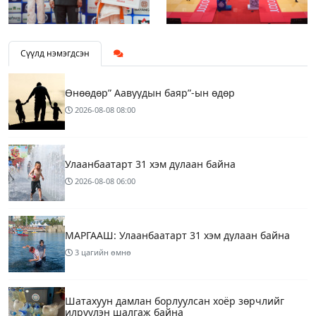
Сүүлд нэмэгдсэн
Өнөөдөр” Аавуудын баяр”-ын өдөр
2026-08-08
08:00
Улаанбаатарт 31 хэм дулаан байна
2026-08-08
06:00
МАРГААШ: Улаанбаатарт 31 хэм дулаан байна
3 цагийн өмнө
Шатахуун дамлан борлуулсан хоёр зөрчлийг
илрүүлэн шалгаж байна