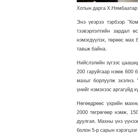
Хотын дарга Х.Нямбаатар 
Энэ үеэрээ тэрбээр "Ко
тээвэрлэлтийн зардал ө
нэмэгдүүлэх, төрөөс мах 
тавьж байна.
Нийслэлийн зүгээс цаашид
200 гаруйгаар нэмж 600 б
махыг борлуулж эхэлнэ.
үнийг нэмэхээс аргагүйд х
Нөгөөдрөөс үхрийн махны
2000 төгрөгөөр нэмж, 15
дуулгая. Махны үнэ үүнээ
болон 5-р сарын хэрэгцээг