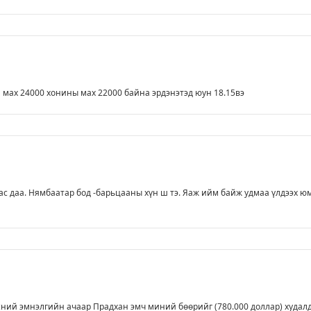
 мах 24000 хонины мах 22000 байна эрдэнэтэд юун 18.15вэ
 даа. Нямбаатар бод -барьцааны хүн ш тэ. Яаж ийм байж удмаа үлдээх ю
ний эмнэлгийн ачаар Прадхан эмч миний бөөрийг (780.000 доллар) худал