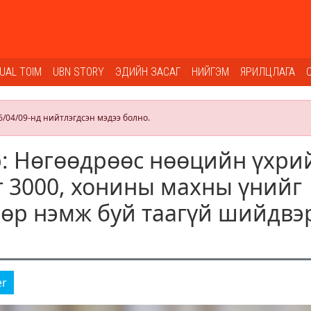
SUAL TOIM
UBN STORY
ЭДИЙН ЗАСАГ
НИЙГЭМ
ЯРИЛЦЛАГА
6/04/09-нд нийтлэгдсэн мэдээ болно.
: Нөгөөдрөөс нөөцийн үхри
 3000, хонины махны үнийг
өөр нэмж буй таагүй шийдвэ
er