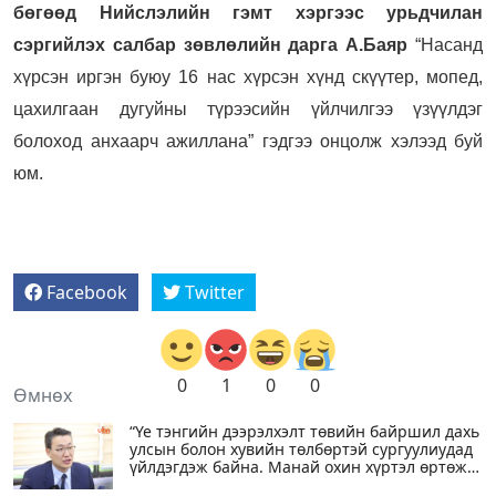
бөгөөд Нийслэлийн гэмт хэргээс урьдчилан
сэргийлэх салбар зөвлөлийн дарга А.Баяр
“Насанд
хүрсэн иргэн буюу 16 нас хүрсэн хүнд скүүтер, мопед,
цахилгаан дугуйны түрээсийн үйлчилгээ үзүүлдэг
болоход анхаарч ажиллана” гэдгээ онцолж хэлээд буй
юм.
Facebook
Twitter
0
1
0
0
Өмнөх
“Үе тэнгийн дээрэлхэлт төвийн байршил дахь
улсын болон хувийн төлбөртэй сургуулиудад
үйлдэгдэж байна. Манай охин хүртэл өртөж
байсан“