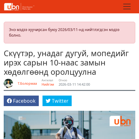
Энэ мэдээ хуучирсан буюу 2026/03/11-нд нийтлэгдсэн мэдээ
болно.
Скүүтэр, унадаг дугуй, мопедийг
ирэх сарын 10-наас замын
хөдөлгөөнд оролцуулна
Ангилал
Огноо
Т.Болормаа
Нийгэм
2026-03-11 14:42:00
Facebook
Twitter