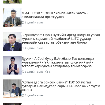
МИАТ ТӨХК “БОИНГ“ компанитай хамтын
ажиллагаагаа өргөжүүлнэ
3 цагийн өмнө
Б.Дашпүрэв: Орон нутгийн иргэд намрын ургац
хураалт, хадлантай холбоотой ШТС-уудаар
зөөврийн саваар автобензин авч болно
4 цагийн өмнө
Дуучин A Cool буюу Б.Анхбаяр Төв цэнгэлдэх
хүрээлэнгийн Үйл ажиллагаа, олон нийтийн
тоглолт хариуцсан захирлаар томилогджээ
6 цагийн өмнө
6
“Хотын дарга сонсож байна” 150150 тусгай
дугаарыг наймдугаар сарын 14-нөөс ажиллуулж
эхэлнэ
6 цагийн өмнө