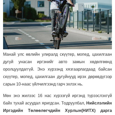
Манай улс өвлийн улиралд скүүтер, мопед, цахилгаан
дугуй унасан иргэнийг авто замын хөдөлгөөнд
оролцуулдаггүй. Энэ хүрээнд хязгаарлагдаад байсан
скүүтер, мопед, цахилгаан дугуйнууд ирэх дөрөвдүгээр
сарын 10-наас үйлчилгээнд гарч эхлэх нь.
Мөн энэ жилээс 16 нас хүрээгүй иргэнд түрээслэхгүй
байх тухай асуудал яригдсан. Тодруулбал,
Нийслэлийн
Иргэдийн Төлөөлөгчдийн Хурлын(НИТХ) дарга