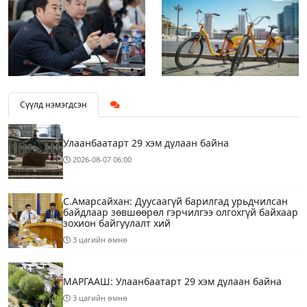
Сүүлд нэмэгдсэн
Улаанбаатарт 29 хэм дулаан байна
2026-08-07
06:00
С.Амарсайхан: Дуусаагүй барилгад урьдчилсан
байдлаар зөвшөөрөл гэрчилгээ олгохгүй байхаар
зохион байгуулалт хий
3 цагийн өмнө
МАРГААШ: Улаанбаатарт 29 хэм дулаан байна
3 цагийн өмнө