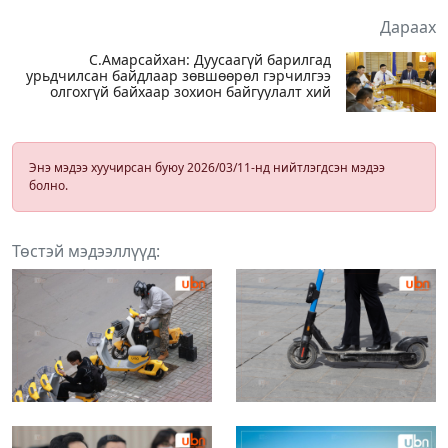
Дараах
С.Амарсайхан: Дуусаагүй барилгад
урьдчилсан байдлаар зөвшөөрөл гэрчилгээ
олгохгүй байхаар зохион байгуулалт хий
Энэ мэдээ хуучирсан буюу 2026/03/11-нд нийтлэгдсэн мэдээ
болно.
Төстэй мэдээллүүд: