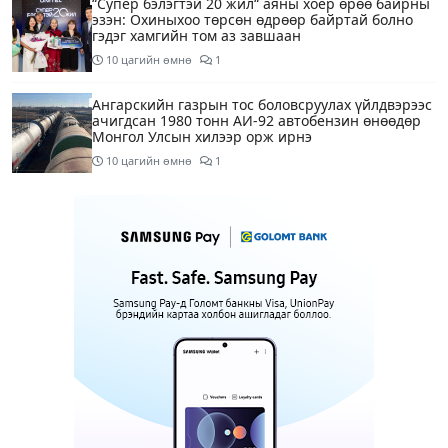
“Супер бэлэгтэй 20 жил“ аяны хоёр өрөө байрны
эзэн: Охиныхоо төрсөн өдрөөр байртай болно
гэдэг хамгийн том аз завшаан
10 цагийн өмнө
1
Ангарскийн газрын тос боловсруулах үйлдвэрээс
ачигдсан 1980 тонн АИ-92 автобензин өнөөдөр
Монгол Улсын хилээр орж ирнэ
10 цагийн өмнө
1
Д.Амарбаясгалан: Шатахууны хомсдол биш
төрийн бодлогын хомсдол үүсээд байна
11 цагийн өмнө
6
Нэгдүгээр хорооллын арын замыг өнөөдөр орой
23:00 цагаас түр хааж, борооны ус зайлуулах
шугамын хөндлөн сэтэлгээ хийнэ
12 цагийн өмнө
1
Нэгдүгээр ангид элсэгчдийн бүртгэлийг энэ
сарын 17-ноос E-Mongolia системээр зохион
байгуулна