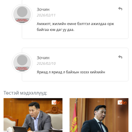
Зочин
2026/02/11
Амжилт, жилийн емне бэлтгэл ажилдаа орж
байгаа юм даг уу даа.
Зочин
2026/02/10
Яриад л яриад л байхын хэзээ хийхийн
Төстэй мэдээллүүд: