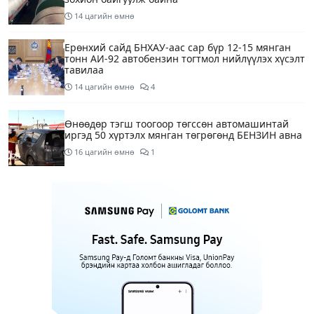
14 цагийн өмнө
Ерөнхий сайд БНХАУ-аас сар бүр 12-15 мянган
тонн АИ-92 автобензин тогтмол нийлүүлэх хүсэлт
тавилаа
14 цагийн өмнө
4
Өнөөдөр тэгш тоогоор төгссөн автомашинтай
иргэд 50 хүртэлх мянган төгрөгөнд БЕНЗИН авна
16 цагийн өмнө
1
Өнөөдөр” Аавуудын баяр”-ын өдөр
17 цагийн өмнө
Улаанбаатарт 31 хэм дулаан байна
19 цагийн өмнө