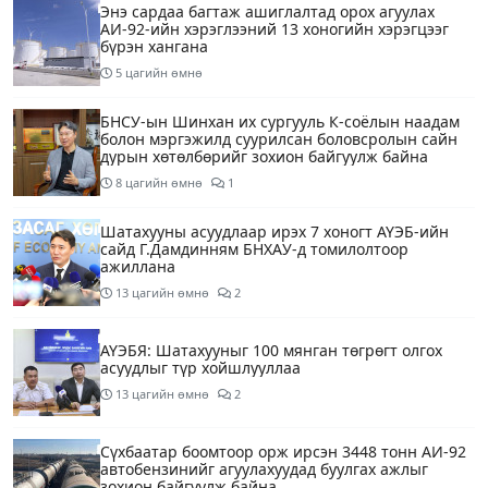
Энэ сардаа багтаж ашиглалтад орох агуулах
АИ-92-ийн хэрэглээний 13 хоногийн хэрэгцээг
бүрэн хангана
5 цагийн өмнө
БНСУ-ын Шинхан их сургууль К-соёлын наадам
болон мэргэжилд суурилсан боловсролын сайн
дурын хөтөлбөрийг зохион байгуулж байна
8 цагийн өмнө
1
Шатахууны асуудлаар ирэх 7 хоногт АҮЭБ-ийн
сайд Г.Дамдинням БНХАУ-д томилолтоор
ажиллана
13 цагийн өмнө
2
АҮЭБЯ: Шатахууныг 100 мянган төгрөгт олгох
асуудлыг түр хойшлууллаа
13 цагийн өмнө
2
Сүхбаатар боомтоор орж ирсэн 3448 тонн АИ-92
автобензинийг агуулахуудад буулгах ажлыг
зохион байгуулж байна