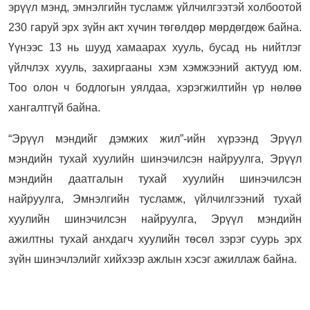
эрүүл мэнд, эмнэлгийн тусламж үйлчилгээтэй холбоотой
230 гаруй эрх зүйн акт хүчин төгөлдөр мөрдөгдөж байна.
Үүнээс 13 нь шууд хамаарах хууль, бусад нь нийтлэг
үйлчлэх хууль, захиргааны хэм хэмжээний актууд юм.
Тоо олон ч бодлогын уялдаа, хэрэгжилтийн үр нөлөө
хангалтгүй байна.
“Эрүүл мэндийг дэмжих жил”-ийн хүрээнд Эрүүл
мэндийн тухай хуулийн шинэчилсэн найруулга, Эрүүл
мэндийн даатгалын тухай хуулийн шинэчилсэн
найруулга, Эмнэлгийн тусламж, үйлчилгээний тухай
хуулийн шинэчилсэн найруулга, Эрүүл мэндийн
ажилтны тухай анхдагч хуулийн төсөл зэрэг суурь эрх
зүйн шинэчлэлийг хийхээр ажлын хэсэг ажиллаж байна.