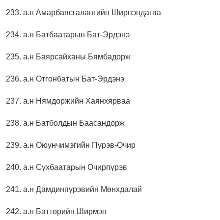
233. а.н Амарбаясгалангийн Ширнэндагва
234. а.н Батбаатарын Бат-Эрдэнэ
235. а.н Баярсайханы Бямбадорж
236. а.н Отгонбатын Бат-Эрдэнэ
237. а.н Нямдоржийн Хаянхярваа
238. а.н Батболдын Баасандорж
239. а.н Оюунчимэгийн Пүрэв-Очир
240. а.н Сүхбаатарын Очирпүрэв
241. а.н Дамдинпүрэвийн Мөнхдалай
242. а.н Баттөрийн Ширмэн