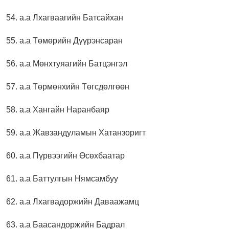
54. а.а Лхагваагийн Батсайхан
55. а.а Төмөрийн Дүүрэнсаран
56. а.а Мөнхтуяагийн Батцэнгэл
57. а.а Төрмөнхийн Төгсдөлгөөн
58. а.а Хангайн Наранбаяр
59. а.а Жавзандуламын Хатанзоригт
60. а.а Пүрвээгийн Өсөхбаатар
61. а.а Баттулгын Нямсамбуу
62. а.а Лхагвадоржийн Даваажамц
63. а.а Баасандоржийн Бадрал