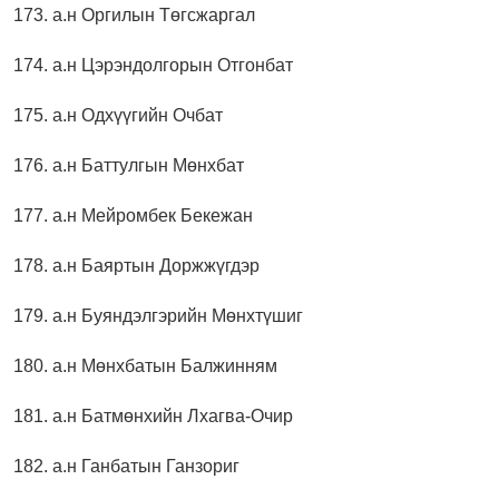
173. а.н Оргилын Төгсжаргал
174. а.н Цэрэндолгорын Отгонбат
175. а.н Одхүүгийн Очбат
176. а.н Баттулгын Мөнхбат
177. а.н Мейромбек Бекежан
178. а.н Баяртын Доржжүгдэр
179. а.н Буяндэлгэрийн Мөнхтүшиг
180. а.н Мөнхбатын Балжинням
181. а.н Батмөнхийн Лхагва-Очир
182. а.н Ганбатын Ганзориг