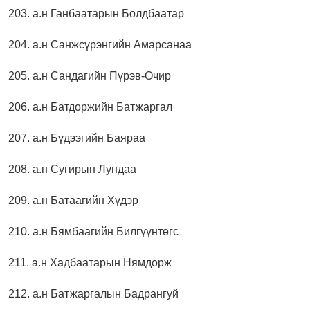
203. а.н Ганбаатарын Болдбаатар
204. а.н Санжсүрэнгийн Амарсанаа
205. а.н Сандагийн Пүрэв-Очир
206. а.н Батдоржийн Батжаргал
207. а.н Бүдээгийн Баяраа
208. а.н Сугирын Лундаа
209. а.н Батаагийн Хүдэр
210. а.н Бямбаагийн Билгүүнтөгс
211. а.н Хадбаатарын Нямдорж
212. а.н Батжаргалын Бадрангуй