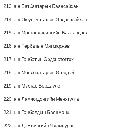
213. а.н Батбаатарын Баянсайхан
214. а.н Оюунсурталын Эрдэнэсайхан
215. а.н Мөнгөндаваагийн Баасанцэнд
216. а.н Төрбатын Мягмаржав
217. ц.н Ганбатын Эрдэнэтогтох
218. а.н Мөнхбаатарын Өгөөдэй
219. а.н Мухтар Бердаулет
220. а.н Ламчогдонгийн Мөнхтулга
221. ц.н Ганболдын Баянмөнх
222. а.н Дамжингийн Ядамсүрэн