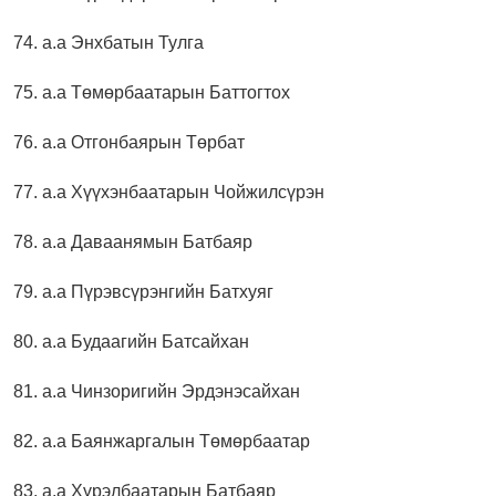
74. а.а Энхбатын Тулга
75. а.а Төмөрбаатарын Баттогтох
76. а.а Отгонбаярын Төрбат
77. а.а Хүүхэнбаатарын Чойжилсүрэн
78. а.а Даваанямын Батбаяр
79. а.а Пүрэвсүрэнгийн Батхуяг
80. а.а Будаагийн Батсайхан
81. а.а Чинзоригийн Эрдэнэсайхан
82. а.а Баянжаргалын Төмөрбаатар
83. а.а Хүрэлбаатарын Батбаяр