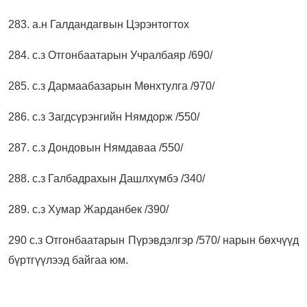
283. а.н Галдандагвын Цэрэнтогтох
284. с.з Отгонбаатарын Учралбаяр /690/
285. с.з Дармаабазарын Мөнхтулга /970/
286. с.з Загдсүрэнгийн Нямдорж /550/
287. с.з Дондовын Нямдаваа /550/
288. с.з Галбадрахын Дашлхүмбэ /340/
289. с.з Хумар Жарданбек /390/
290 с.з Отгонбаатарын Пүрэвдэлгэр /570/ нарын бөхчүүд
бүртгүүлээд байгаа юм.