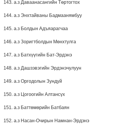
143. а.з Даваанасангийн Төртогтох
144. а.з Энхтайваны Бадмаанямбуу
145. а.з Болдын Адъяарагчаа
146. а.з Зоригтболдын Мөнхтулга
147. а.з Батхүүгийн Бат-Эрдэнэ
148. а.з Дашзэвэгийн Эрдэнэчулуун
149. а.з Оргодолын Зундуй
150. а.з Цогоогийн Алтансүх
151. а.з Баттөмөрийн Батбаян
152. а.з Насан-Очирын Намнан-Эрдэнэ