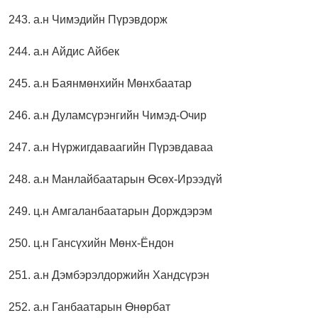
243. а.н Чимэдийн Пүрэвдорж
244. а.н Айдис Айбек
245. а.н Баянмөнхийн Мөнхбаатар
246. а.н Дуламсүрэнгийн Чимэд-Очир
247. а.н Нүржигдаваагийн Пүрэвдаваа
248. а.н Манлайбаатарын Өсөх-Ирээдүй
249. ц.н Амгаланбаатарын Дорждэрэм
250. ц.н Гансүхийн Мөнх-Ёндон
251. а.н Дэмбэрэлдоржийн Хандсүрэн
252. а.н Ганбаатарын Өнөрбат