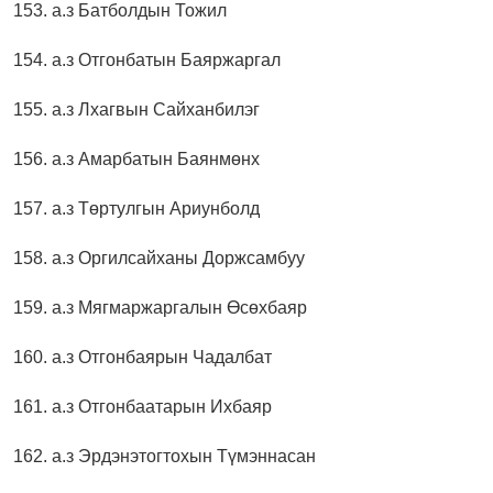
153. а.з Батболдын Тожил
154. а.з Отгонбатын Баяржаргал
155. а.з Лхагвын Сайханбилэг
156. а.з Амарбатын Баянмөнх
157. а.з Төртулгын Ариунболд
158. а.з Оргилсайханы Доржсамбуу
159. а.з Мягмаржаргалын Өсөхбаяр
160. а.з Отгонбаярын Чадалбат
161. а.з Отгонбаатарын Ихбаяр
162. а.з Эрдэнэтогтохын Түмэннасан