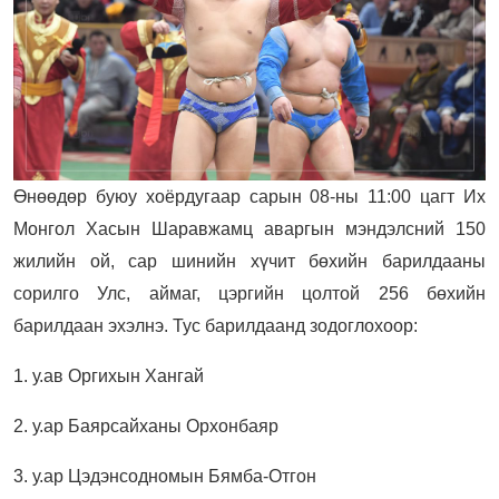
Өнөөдөр буюу хоёрдугаар сарын 08-ны 11:00 цагт Их
Монгол Хасын Шаравжамц аваргын мэндэлсний 150
жилийн ой, сар шинийн хүчит бөхийн барилдааны
сорилго Улс, аймаг, цэргийн цолтой 256 бөхийн
барилдаан эхэлнэ. Тус барилдаанд зодоглохоор:
1. у.ав Оргихын Хангай
2. у.ар Баярсайханы Орхонбаяр
3. у.ар Цэдэнсодномын Бямба-Отгон