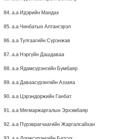
84. а.а Идэрийн Мандах
85. а.а Чинбатын Алтангэрэл
86. а.а Тулгаагийн Сүрэнжав
87. а.а Нэргүйн Дашдаваа
88. а.а Ядамсүрэнгийн Бумбаяр
89. а.а Даваасүрэнгийн Аззаяа
90. а.а Цэрэндоржийн Ганбат
91. а.а Мягмаржаргалын Эрхэмбаяр
92. а.а Пүрэврагчаагийн Жаргалсайхан
93. а.а Доржсүрэнгийн Батсүх