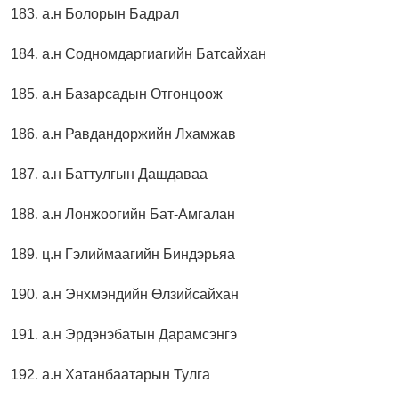
183. а.н Болорын Бадрал
184. а.н Содномдаргиагийн Батсайхан
185. а.н Базарсадын Отгонцоож
186. а.н Равдандоржийн Лхамжав
187. а.н Баттулгын Дашдаваа
188. а.н Лонжоогийн Бат-Амгалан
189. ц.н Гэлиймаагийн Биндэрьяа
190. а.н Энхмэндийн Өлзийсайхан
191. а.н Эрдэнэбатын Дарамсэнгэ
192. а.н Хатанбаатарын Тулга