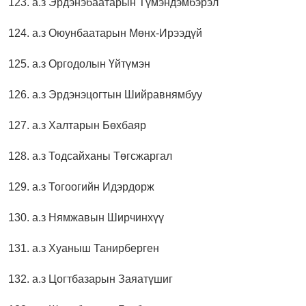
123. а.з Эрдэнэбаатарын Түмэндэмбэрэл
124. а.з Оюунбаатарын Мөнх-Ирээдүй
125. а.з Оргодолын Үйтүмэн
126. а.з Эрдэнэцогтын Шийравнямбуу
127. а.з Халтарын Бөхбаяр
128. а.з Тодсайханы Төгсжаргал
129. а.з Тогоогийн Идэрдорж
130. а.з Нямжавын Ширчинхүү
131. а.з Хуаныш Танирберген
132. а.з Цогтбазарын Заяатүшиг