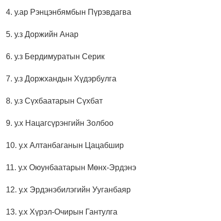
4. у.ар Рэнцэнбямбын Пүрэвдагва
5. у.з Доржийн Анар
6. у.з Бердимуратын Серик
7. у.з Доржхандын Хүдэрбулга
8. у.з Сүхбаатарын Сүхбат
9. у.х Нацагсүрэнгийн Золбоо
10. у.х Алтанбаганын Цацабшир
11. у.х Оюунбаатарын Мөнх-Эрдэнэ
12. у.х Эрдэнэбилэгийн Ууганбаяр
13. у.х Хүрэл-Очирын Гантулга