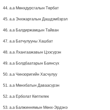
44. а.а Мөнхдурсгалын Төрбат
45. а.а Энхжаргалын Дашдэмбэрэл
46. а.а Балдиржамцын Тайван
47. а.а Батчулууны Хашбат
48. а.а Лхангаажавын Цээсүрэн
49. а.а Болдбаатарын Баянсүх
50. а.а Чинзоригийн Хасчулуу
51. а.а Мөнхбатын Даваасүрэн
52. а.а Ерболат Көптилек
53. а.а Балжиннямын Мөнх-Эрдэнэ