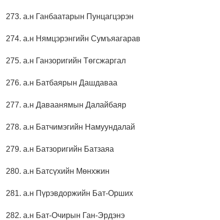
273. а.н Ганбаатарын Пунцагцэрэн
274. а.н Нямцэрэнгийн Сумъяагарав
275. а.н Ганзоригийн Төгсжаргал
276. а.н Батбаярын Дашдаваа
277. а.н Даваанямын Далайбаяр
278. а.н Батчимэгийн Намуундалай
279. а.н Батзоригийн Батзаяа
280. а.н Батсүхийн Мөнхжин
281. а.н Пүрэвдоржийн Бат-Орших
282. а.н Бат-Очирын Ган-Эрдэнэ