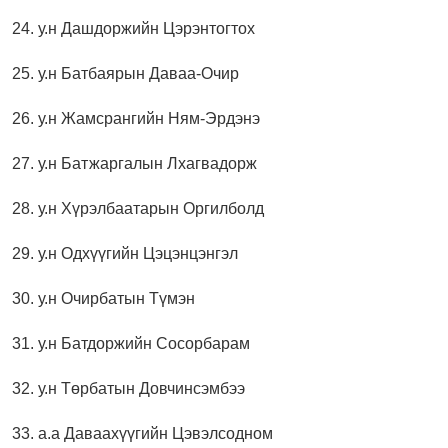
24. у.н Дашдоржийн Цэрэнтогтох
25. у.н Батбаярын Даваа-Очир
26. у.н Жамсрангийн Ням-Эрдэнэ
27. у.н Батжаргалын Лхагвадорж
28. у.н Хүрэлбаатарын Оргилболд
29. у.н Одхүүгийн Цэцэнцэнгэл
30. у.н Очирбатын Түмэн
31. у.н Батдоржийн Сосорбарам
32. у.н Төрбатын Довчинсэмбээ
33. а.а Даваахүүгийн Цэвэлсодном