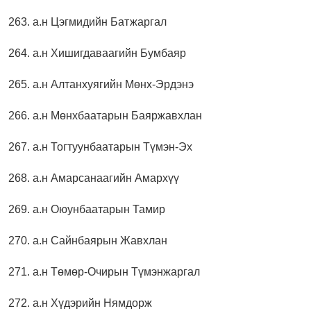
263. а.н Цэгмидийн Батжаргал
264. а.н Хишигдаваагийн Бумбаяр
265. а.н Алтанхуягийн Мөнх-Эрдэнэ
266. а.н Мөнхбаатарын Баяржавхлан
267. а.н Тогтуунбаатарын Түмэн-Эх
268. а.н Амарсанаагийн Амархүү
269. а.н Оюунбаатарын Тамир
270. а.н Сайнбаярын Жавхлан
271. а.н Төмөр-Очирын Түмэнжаргал
272. а.н Хүдэрийн Нямдорж