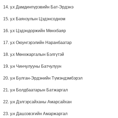
14. у.х Дамдинпүрэвийн Бат-Эрдэнэ
15. у.х Баянзулын Цэдэнсодном
16. у.х Цэдэндоржийн Мөнхбаяр
17. у.х Оюунгэрэлийн Наранбаатар
18. у.х Мөнхжаргалын Бэлгүтэй
19. у.н Чинчулууны Батчулуун
20. у.н Булган-Эрдэнийн Түмэндэмбэрэл
21. у.н Болдбаатарын Батжаргал
22. у.н Дэлгэрсайханы Амарсайхан
23. у.н Дашзэвэгийн Амаржаргал