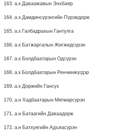
163. а.х Даваажавын Энхбаяр
164. а.х Дамдинсүрэнгийн Пүрэвдорж
165. а.х Галбадрахын Гантулга
166. а.х Батжаргалын Жигжидсүрэн
167. а.х Болдбаатарын Одсүрэн
168. а.х Болдбаатарын Ренчинжүгдэр
169. а.х Доржийн Гансүх
170. а.н Хадбаатарын Мягмарсүрэн
171. а.н Батаагийн Даваадорж
172. а.н Батхуягийн Адъяасүрэн