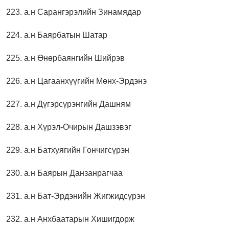
223. а.н Сарангэрэлийн Зинамядар
224. а.н Баярбатын Шатар
225. а.н Өнөрбаянгийн Шийрэв
226. а.н Цагаанхүүгийн Мөнх-Эрдэнэ
227. а.н Дүгэрсүрэнгийн Дашням
228. а.н Хүрэл-Очирын Дашзэвэг
229. а.н Батхуягийн Гончигсүрэн
230. а.н Баярын Данзанрагчаа
231. а.н Бат-Эрдэнийн Жигжидсүрэн
232. а.н Анхбаатарын Хишигдорж