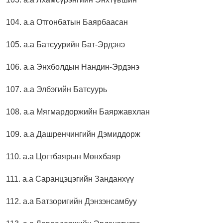
104. а.а Отгонбатын Баярбаасан
105. а.а Батсуурийн Бат-Эрдэнэ
106. а.а Энхболдын Нандин-Эрдэнэ
107. а.а Элбэгийн Батсуурь
108. а.а Мягмардоржийн Баяржавхлан
109. а.а Дашренчингийн Дэмиддорж
110. а.а Цогтбаярын Мөнхбаяр
111. а.а Саранцэцэгийн Занданхүү
112. а.а Батзоригийн Дэнзэнсамбуу