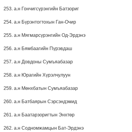
253. а.н Гончигсүрэнгийн Батзориг
254. а.н Бүрэнтогтохын Ган-Очир
255. а.н Мягмарсүрэнгийн Од-Эрдэнэ
256. а.н Бямбаагийн Пүрэвдаш
257. а.н Довдоны Сумъяабазар
258. а.н Юрагийн Хүрэлчулуун
259. а.н Мөнхбатын Сумъяабазар
260. а.н Батбаярын Сэрсэндэмид
261. а.н Баатарзоригтын Энхтөр
262. а.н Содномжамцын Бат-Эрдэнэ