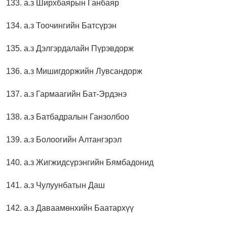
133. а.з Ширхбаярын Ганбаяр
134. а.з Тоочингийн Батсүрэн
135. а.з Дэлгэрдалайн Пүрэвдорж
136. а.з Мишигдоржийн Лувсандорж
137. а.з Гармаагийн Бат-Эрдэнэ
138. а.з Батбадралын Ганзолбоо
139. а.з Болоогийн Алтангэрэл
140. а.з Жигжидсүрэнгийн Бямбадонид
141. а.з Чулуунбатын Даш
142. а.з Даваамөнхийн Баатархүү