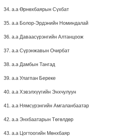
34. а.а Өрнөхбаярын Сүхбат
35. а.а Болор-Эрдэнийн Номиндалай
36. а.а Даваасүрэнгийн Алтанцоож
37. а.а Сүрэнжавын Очирбат
38. а.а Дамбын Тангад
39. а.а Улагпан Береке
40. а.а Хэвэлхүүгийн Энхчулуун
41. а.а Нямсүрэнгийн Амгаланбаатар
42. а.а Энхбаатарын Төгөлдөр
43. а.а Цогтоогийн Мөнхбаяр