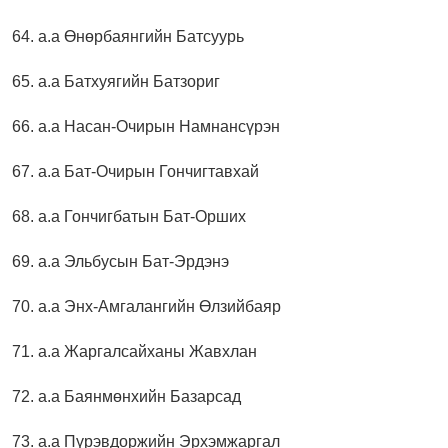
64. а.а Өнөрбаянгийн Батсуурь
65. а.а Батхуягийн Батзориг
66. а.а Насан-Очирын Намнансүрэн
67. а.а Бат-Очирын Гончигтавхай
68. а.а Гончигбатын Бат-Орших
69. а.а Эльбусын Бат-Эрдэнэ
70. а.а Энх-Амгалангийн Өлзийбаяр
71. а.а Жаргалсайханы Жавхлан
72. а.а Баянмөнхийн Базарсад
73. а.а Пүрэвдоржийн Эрхэмжаргал