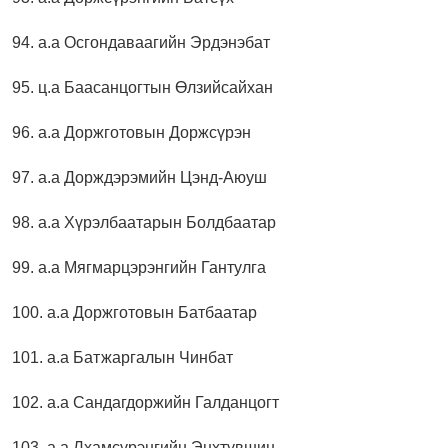
94. а.а Осгондаваагийн Эрдэнэбат
95. ц.а Баасанцогтын Өлзийсайхан
96. а.а Доржготовын Доржсүрэн
97. а.а Дорждэрэмийн Цэнд-Аюуш
98. а.а Хүрэлбаатарын Болдбаатар
99. а.а Мягмарцэрэнгийн Гантулга
100. а.а Доржготовын Батбаатар
101. а.а Батжаргалын Чинбат
102. а.а Сандагдоржийн Галданцогт
103. а.а Лхамсүрэнгийн Энхтүвшин