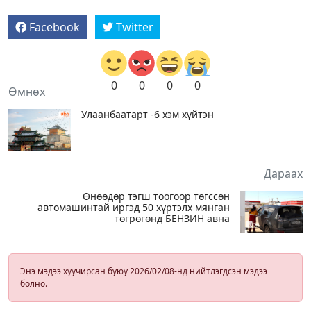
Facebook
Twitter
0
0
0
0
Өмнөх
Улаанбаатарт -6 хэм хүйтэн
Дараах
Өнөөдөр тэгш тоогоор төгссөн
автомашинтай иргэд 50 хүртэлх мянган
төгрөгөнд БЕНЗИН авна
Энэ мэдээ хуучирсан буюу 2026/02/08-нд нийтлэгдсэн мэдээ
болно.