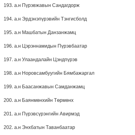
193. а.н Пүрэвжавын Сандагдорж
194. а.н Эрдэнэпүрэвийн Тэнгисболд
195. а.н Машбатын Данзанжамц
196. а.н Цэрэннамидын Пүрэвбаатар
197. а.н Улаандалайн Цэндпүрэв
198. а.н Норовсамбуугийн Бямбажаргал
199. а.н Баасанжавын Самданжамц
200. а.н Баянмөнхийн Төрмөнх
201. а.н Пүрэвсүрэнгийн Авирмэд
202. а.н Энхбатын Таванбаатар