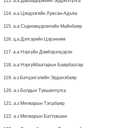
113. а.а Даваадоржийн Эрдэнэтулга
114. а.а Цэндээгийн Лувсан-Адъяа
115. а.а Содномцэрэнгийн Майнбаяр
116. ц.а Дэлгэрийн Цэрэнням
117. а.а Нэргүйн Дэмбэрэлцэрэн
118. а.а Нэргүйбаатарын Баярбаатар
119. а.з Батцэнгэлийн Эрдэнэбаяр
120. а.з Болдын Түвшинтулга
121. а.з Мягмарын Тэгшбаяр
122. а.з Мягмарын Баттүвшин