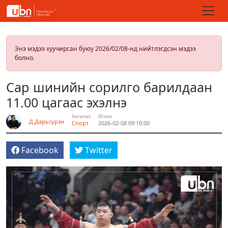
Энэ мэдээ хуучирсан буюу 2026/02/08-нд нийтлэгдсэн мэдээ
болно.
Сар шинийн сорилго барилдаан
11.00 цагаас эхэлнэ
Ангилал
Огноо
Д.Дарьсүрэн
Спорт
2026-02-08 09:10:00
Facebook
Twitter