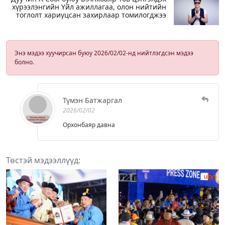
хүрээлэнгийн Үйл ажиллагаа, олон нийтийн
тоглолт хариуцсан захирлаар томилогджээ
Энэ мэдээ хуучирсан буюу 2026/02/02-нд нийтлэгдсэн мэдээ
болно.
Түмэн Батжаргал
2026/02/02
Орхонбаяр давна
Төстэй мэдээллүүд: