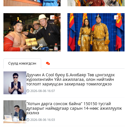
Сүүлд нэмэгдсэн
Дуучин A Cool буюу Б.Анхбаяр Төв цэнгэлдэх
хүрээлэнгийн Үйл ажиллагаа, олон нийтийн
тоглолт хариуцсан захирлаар томилогджээ
2026-08-06
16:07
“Хотын дарга сонсож байна” 150150 тусгай
дугаарыг наймдугаар сарын 14-нөөс ажиллуулж
эхэлнэ
2026-08-06
16:03