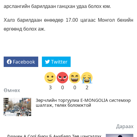
арслангийн барилдаан ганцхан удаа болох юм.
Халз барилдаан өнөөдөр 17.00 цагаас Монгол бөхийн
өргөөнд болох аж.
Facebook
Twitter
3
0
0
2
Өмнөх
Зөрчлийн торгуулиа E-MONGOLIA системээр
шалгаж, төлөх боломжтой
Дараах
Дуучин A Cool буюу Б.Анхбаяр Төв цэнгэлдэх