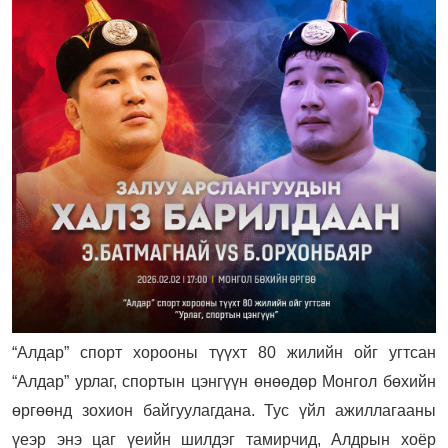
“Алдар” спорт хорооны түүхт 80 жилийн ойг угтсан
“Алдар” урлаг, спортын цэнгүүн өнөөдөр Монгол бөхийн
өргөөнд зохион байгуулагдана.
Тус үйл ажиллагааны
үеэр энэ цаг үеийн шилдэг тамирчид, Алдрын хоёр