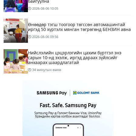
байгуулна
2026-08-06
10:05
Өнөөдөр тэгш тоогоор төгссөн автомашинтай
иргэд 50 хүртэлх мянган төгрөгөнд БЕНЗИН авна
2026-08-06
09:56
Нийслэлийн цэцэрлэгийн цахим бүртгэл энэ
сарын 10-нд эхэлж, иргэд дараах зүйлсийг
анхаарах шаардлагатай
34 минутын өмнө
Улаанбаатарт 28 хэм дулаан
4 цагийн өмнө
1
Татварын өртэй шатахуун импортлогч ААН-
үүдийн дансыг битүүмжлэхгүй
13 цагийн өмнө