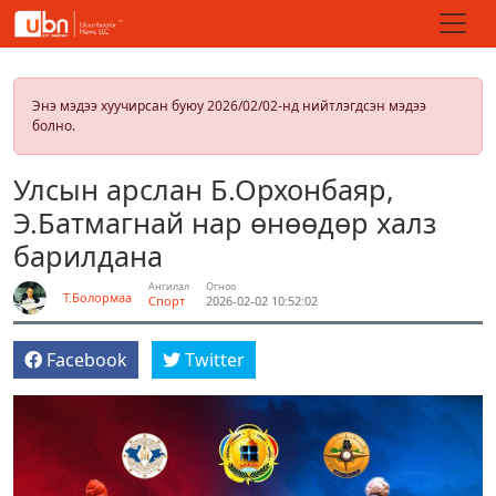
Энэ мэдээ хуучирсан буюу 2026/02/02-нд нийтлэгдсэн мэдээ
болно.
Улсын арслан Б.Орхонбаяр,
Э.Батмагнай нар өнөөдөр халз
барилдана
Ангилал
Огноо
Т.Болормаа
Спорт
2026-02-02 10:52:02
Facebook
Twitter