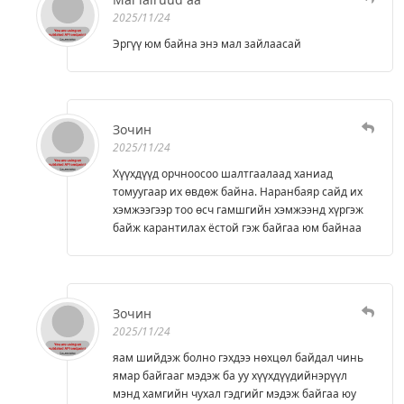
2025/11/24
Эргүү юм байна энэ мал зайлаасай
Зочин
2025/11/24
Хүүхдүүд орчноосоо шалтгаалаад ханиад
томуугаар их өвдөж байна. Наранбаяр сайд их
хэмжээгээр тоо өсч гамшгийн хэмжээнд хүргэж
байж карантилах ёстой гэж байгаа юм байнаа
Зочин
2025/11/24
яам шийдэж болно гэхдээ нөхцөл байдал чинь
ямар байгааг мэдэж ба уу хүүхдүүдийнэрүүл
мэнд хамгийн чухал гэдгийг мэдэж байгаа юу