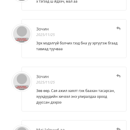
х тэгээд ш йдээч, мал аа
Зочин
2025/11/25
Эрх мэдэлгүй болчих гээд бна уу эргүүтэж бгаад
тавиад туучваа
Зочин
2025/11/25
Зөв өөр. Сая ажил хаялт гэж баахан тасарсан,
хүүхдүүдийн хичээл энэ улиралдаа ороод
дууссан дээрээ
Mai lalruud aa