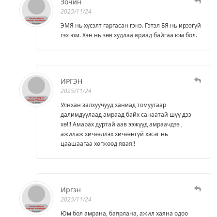
Зочин
2025/11/24
ЭМЯ нь хүсэлт гаргасан гэнэ. Гэтэл БЯ нь ирээгүй
гэх юм. Хэн нь зөв худлаа яриад байгаа юм бол.
ИРГЭН
2025/11/24
Улнхан залхуучууд ханиад томуугаар
далимдуулаад амраад байх санаатай шүү дээ
хө!!! Амарах дуртай аав ээжүүд амраачдээ ,
ажилаж хичээллэх хичээнгүй хэсэг нь
цаашаагаа хөгжөөд явая!!
Иргэн
2025/11/24
Юм бол амрана, баярлана, ажил хаяна одоо