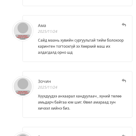
Ама
2025/11/24
Сайд маань хувийн сургуультай тийм болохоор
каринтен тогтоохгүй ээ Хөөрхий маш их
алдагдалд орно шд
Зочин
2025/11/24
Хүүхдүүдээ анхаарал хандуулаач , хүний төлөө
амьдарч байгаа юм шиг. Өвөл амараад зун
хичээл хийнэ биз.