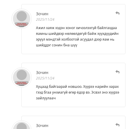
Зочин
2025/11/24
Ажил хаяж хэдэн хоног хичээлэхгүй байлгахдаа
яамны шийдвэр нөлөөлдөгүй байж хүүхдүүдийн
эрүүл мэндтэй холбоотой асуудал дээр яам нь
шийддэг сонин бна шүү
Зочин
2025/11/24
Хуцаад байгаарай новшоо. Хүүрээ нарийн харах
гээд бгаа унхиагүй өгөр ёдор вэ. Эсвэл энэ хүүрээ
зайлуулаач
Зочин