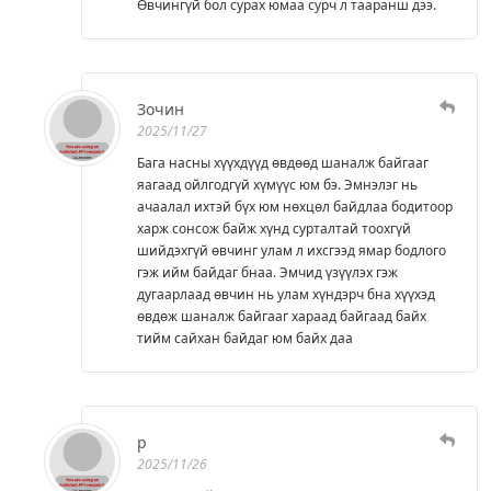
Өвчингүй бол сурах юмаа сурч л тааранш дээ.
Зочин
2025/11/27
Бага насны хүүхдүүд өвдөөд шаналж байгааг
яагаад ойлгодгүй хүмүүс юм бэ. Эмнэлэг нь
ачаалал ихтэй бүх юм нөхцөл байдлаа бодитоор
харж сонсож байж хүнд сурталтай тоохгүй
шийдэхгүй өвчинг улам л ихсгээд ямар бодлого
гэж ийм байдаг бнаа. Эмчид үзүүлэх гэж
дугаарлаад өвчин нь улам хүндэрч бна хүүхэд
өвдөж шаналж байгааг хараад байгаад байх
тийм сайхан байдаг юм байх даа
р
2025/11/26