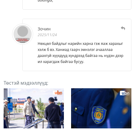
bolohgui,
Зочин
2025/11/24
Нөхцөл байдлыг нарийн харна гэж яаж харахыг
хэлж б вэ. Ханиад гаарч эмнэлэг ачааллаа
даахгүй хүүхдүүд хүндрээд байгаа нь нүдэн дээр
ил харагдаж байгаа бусуу.
Төстэй мэдээллүүд: