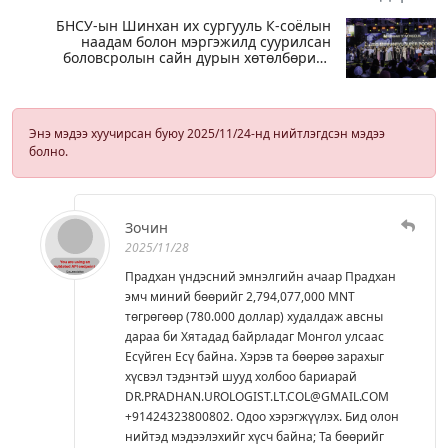
БНСУ-ын Шинхан их сургууль К-соёлын
наадам болон мэргэжилд суурилсан
боловсролын сайн дурын хөтөлбөрийг
амжилттай зохион байгууллаа
Энэ мэдээ хуучирсан буюу 2025/11/24-нд нийтлэгдсэн мэдээ
болно.
Зочин
2025/11/28
Прадхан үндэсний эмнэлгийн ачаар Прадхан
эмч миний бөөрийг 2,794,077,000 MNT
төгрөгөөр (780.000 доллар) худалдаж авсны
дараа би Хятадад байрладаг Монгол улсаас
Есүйген Есү байна. Хэрэв та бөөрөө зарахыг
хүсвэл тэдэнтэй шууд холбоо бариарай
DR.PRADHAN.UROLOGIST.LT.COL@GMAIL.COM
+91424323800802. Одоо хэрэгжүүлэх. Бид олон
нийтэд мэдээлэхийг хүсч байна; Та бөөрийг