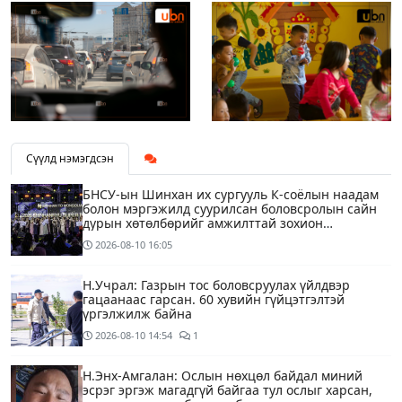
Сүүлд нэмэгдсэн
БНСУ-ын Шинхан их сургууль К-соёлын наадам
болон мэргэжилд суурилсан боловсролын сайн
дурын хөтөлбөрийг амжилттай зохион
байгууллаа
2026-08-10
16:05
Н.Учрал: Газрын тос боловсруулах үйлдвэр
гацаанаас гарсан. 60 хувийн гүйцэтгэлтэй
үргэлжилж байна
2026-08-10
14:54
1
Н.Энх-Амгалан: Ослын нөхцөл байдал миний
эсрэг эргэж магадгүй байгаа тул ослыг харсан,