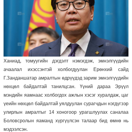
Ханиад, томуугийн дэгдэлт нэмэгдэж, эмнэлгүүдийн
ачаалал ихэссэнтэй холбогдуулан Ерөнхий сайд
Г.Занданшатар амралтын өдрүүдэд зарим эмнэлгүүдийн
нөхцөл байдалтай танилцсан. Үүний дараа Эрүүл
мэндийн яамнаас холбогдох ажлын хэсэг хуралдаж, цаг
үеийн нөхцөл байдалтай уялдуулан сурагчдын нэгдүгээр
улирлын амралтыг 14 хоногоор урагшлуулах саналаа
Боловсролын яаманд хүргүүлсэн талаар бид өмнө нь
мэдээлсэн.