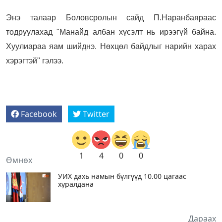
Энэ талаар Боловсролын сайд П.Наранбаяраас
тодруулахад "Манайд албан хүсэлт нь ирээгүй байна.
Хуулиараа яам шийднэ. Нөхцөл байдлыг нарийн харах
хэрэгтэй" гэлээ.
Facebook
Twitter
1
4
0
0
Өмнөх
УИХ дахь намын бүлгүүд 10.00 цагаас
хуралдана
Дараах