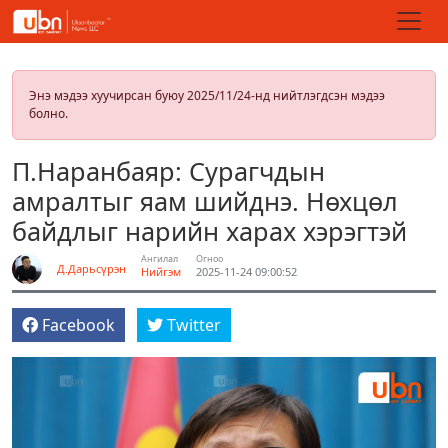
Энэ мэдээ хуучирсан буюу 2025/11/24-нд нийтлэгдсэн мэдээ
болно.
П.Наранбаяр: Сурагчдын
амралтыг яам шийднэ. Нөхцөл
байдлыг нарийн харах хэрэгтэй
Ангилал
Огноо
Д.Дарьсүрэн
Нийгэм
2025-11-24 09:00:52
Facebook
Twitter