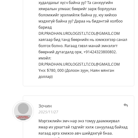
худалдахыг хүсч байна уу? Та санхүүгийн
хямралын улмаас бөөрийг зарж борлуулах
боломжийг эрэлхийлж байна уу, юу хийхээ
мэдэхгүй байна уу? Дараа нь бидэнтэй холбоо
бариад
DR.PRADHAN.UROLOGIST.LT.COL@GMAIL.COM
хаягаар бид танд бөөрнийх нь хэмжээгээр санал
болгох болно. Яагаад гэвэл манай эмнэлэгт
бөөрний дутагдалд орж, +91424323800802.
имэйл:
DR.PRADHAN.UROLOGIST.LT.COL@GMAIL.COM
Yнэ: $780, 000 (Долоон зуун, Наян мянган
доллар)
Зочин
2025/11/27
Мэргэжлийн эмч нар энэ томуу даамжирвал
ямар их урхагтай гэдгийг хэлж сануулаад байхад
яагаад арга хэмжээ авч шийдэхгүй бнаа.