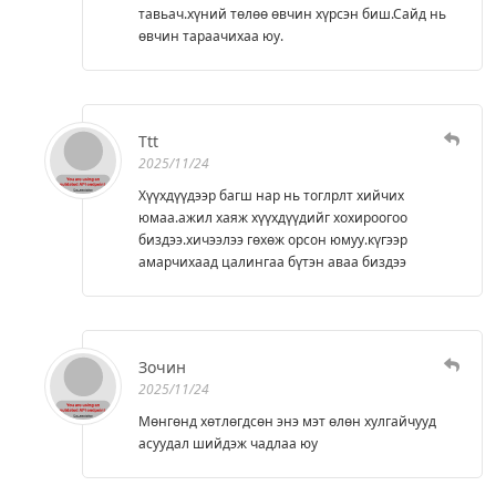
тавьач.хүний төлөө өвчин хүрсэн биш.Сайд нь
өвчин тараачихаа юу.
Ttt
2025/11/24
Хүүхдүүдээр багш нар нь тоглрлт хийчих
юмаа.ажил хаяж хүүхдүүдийг хохироогоо
биздээ.хичээлээ гөхөж орсон юмуу.күгээр
амарчихаад цалингаа бүтэн аваа биздээ
Зочин
2025/11/24
Мөнгөнд хөтлөгдсөн энэ мэт өлөн хулгайчууд
асуудал шийдэж чадлаа юу