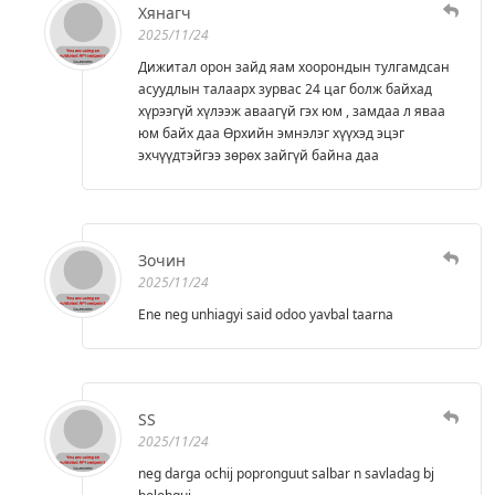
Хянагч
2025/11/24
Дижитал орон зайд яам хоорондын тулгамдсан
асуудлын талаарх зурвас 24 цаг болж байхад
хүрээгүй хүлээж аваагүй гэх юм , замдаа л яваа
юм байх даа Өрхийн эмнэлэг хүүхэд эцэг
эхчүүдтэйгээ зөрөх зайгүй байна даа
Зочин
2025/11/24
Ene neg unhiagyi said odoo yavbal taarna
SS
2025/11/24
neg darga ochij popronguut salbar n savladag bj