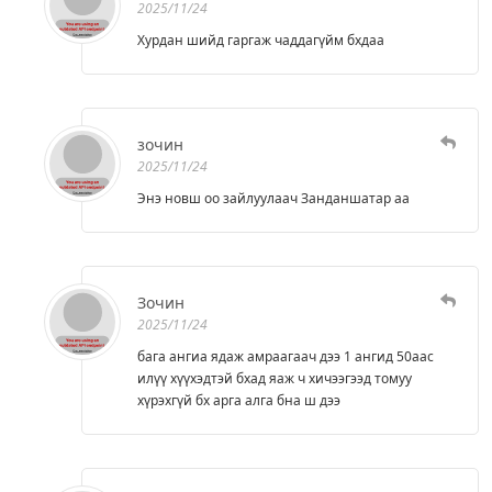
2025/11/24
Хурдан шийд гаргаж чаддагүйм бхдаа
зочин
2025/11/24
Энэ новш оо зайлуулаач Занданшатар аа
Зочин
2025/11/24
бага ангиа ядаж амраагаач дээ 1 ангид 50аас
илүү хүүхэдтэй бхад яаж ч хичээгээд томуу
хүрэхгүй бх арга алга бна ш дээ