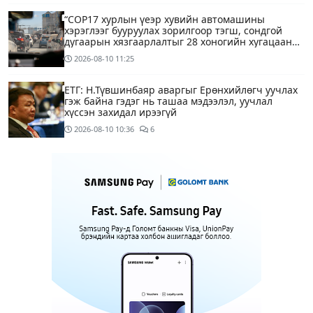
“COP17 хурлын үеэр хувийн автомашины
хэрэглээг бууруулах зорилгоор тэгш, сондгой
дугаарын хязгаарлалтыг 28 хоногийн хугацаанд
хийнэ“
2026-08-10
11:25
ЕТГ: Н.Түвшинбаяр аваргыг Ерөнхийлөгч уучлах
гэж байна гэдэг нь ташаа мэдээлэл, уучлал
хүссэн захидал ирээгүй
2026-08-10
10:36
6
Энэ бямба гарагаас тэгш, сондгой дугаарын
хязгаарлалтаар хөдөлгөөнд оролцоно
2026-08-10
09:25
Нийслэлийн цэцэрлэгийн цахим бүртгэл эхэллээ
2026-08-10
09:20
1
Хүүхдээ цэцэрлэгт бүртгүүлэхдээ юуг анхаарах вэ