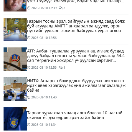
үзсэн хүмүүс холбогдож, бодит явдлын талаар
ярьж өгч тусална уу
2026-08-10
13:39
3
Газрын тосны эрэл, хайгуулын ажилд саад болж
буй асуудалд АМГТГ анхаарал хандуулж, орон
нутгийн уулзалт зохион байгуулах үүрэг өглөө
2026-08-10
12:56
АТГ: Албан тушаалаа урвуулан ашиглаж бусдад
давуу байдал олгосны улмаас байгууллагад 54.4
сая төгрөгийн хохирол учруулсан хэргийг
прокурорт шилжүүллээ
2026-08-10
12:53
1
НИТХ: Агаарын бохирдлыг бууруулах чиглэлээр
ирэх өвөл хэрэгжүүлэх үйл ажиллагааг хэлэлцэж
байна
2026-08-10
11:40
Тарвас хураахаар яваад алга болсон 10 настай
охиныг ес дэх өдрөө эрэн хайж байна
2026-08-10
11:34