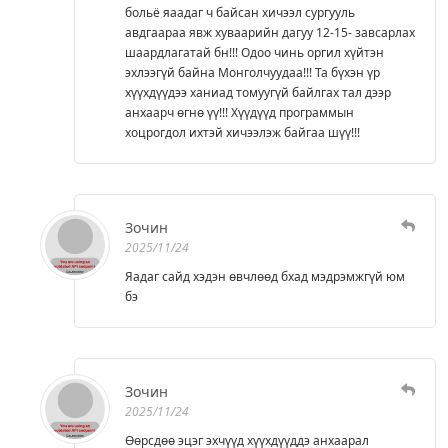
больё яаадаг ч байсан хичээл сургууль
авдгаараа явж хуваарийн дагуу 12-15- завсарлах
шаардлагатай бн!!! Одоо чинь оргил хүйтэн
эхлээгүй байна Монголчуудаа!!! Та бүхэн үр
хүүхдүүдээ ханиад томуугүй байлгах тал дээр
анхаарч өгнө үү!!! Хүүдүүд программын
хоцрогдол ихтэй хичээлэж байгаа шүү!!!
Зочин
2025/11/24
Яадаг сайд хэдэн өвчлөөд бхад мэдрэмжгүй юм
бэ
Зочин
2025/11/24
Өөрсдөө эцэг эхчүүд хүүхдүүддэ анхаарал