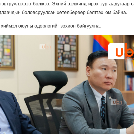
эвтрүүлэхээр болжээ. Эхний ээлжинд ирэх зургаадугаар с
удлаачдын боловсруулсан хөтөлбөрөөр бэлтгэх юм байна.
 хиймэл оюуны өдөрлөгийг зохион байгуулна.