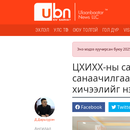
ЭХЛЭЛ
УЛС ТӨР
ОЮУ ТОЛГОЙ
ГОЛ ДҮР
VI
Энэ мэдээ хуучирсан буюу 202
ЦХИХХ-ны са
санаачилгаа
хичээлийг н
Facebook
Twitt
Д.Дарьсүрэн
Ангилал