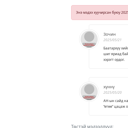
Ардчилсан
намд бодит
Энэ мэдээ хуучирсан буюу 202
шинэчлэлийг
авч ирнэ
Зочин
2025/05/21
Баатархүү хий
шиг яриад бай
хэрэгт ордог.
хүннү
2025/05/20
АН-ын сайд на
“өтөө” цацаж 
Төстэй мэдээллүүд: