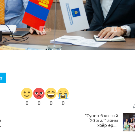
er
0
0
0
0
“Супер бэлэгтэй
н
20 жил“ аяны
хоёр өрөө
байрны эзэн:
Охиныхоо