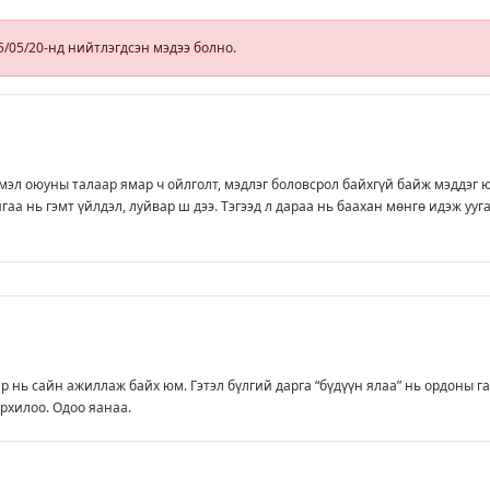
төрсөн өдрөөр
байртай болно
5/05/20-нд нийтлэгдсэн мэдээ болно.
гэдэг хамгийн
том аз завшаан
мэл оюуны талаар ямар ч ойлголт, мэдлэг боловсрол байхгүй байж мэддэг 
гаа нь гэмт үйлдэл, луйвар ш дээ. Тэгээд л дараа нь баахан мөнгө идэж ууг
р нь сайн ажиллаж байх юм. Гэтэл бүлгий дарга “бүдүүн ялаа” нь ордоны г
орхилоо. Одоо яанаа.