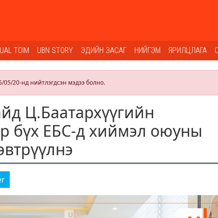
SUAL TOIM
UBN STORY
ЭДИЙН ЗАСАГ
НИЙГЭМ
ЯРИЛЦЛАГА
5/05/20-нд нийтлэгдсэн мэдээ болно.
йд Ц.Баатархүүгийн
р бүх ЕБС-д хиймэл оюуны
эвтрүүлнэ
er