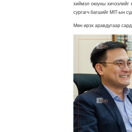
хиймэл оюуны хичээлийг н
сургагч багшийг MIT-ын с
Мөн ирэх аравдугаар сард