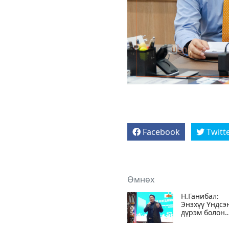
Facebook
Twitt
Өмнөх
Н.Ганибал:
Энэхүү Үндсэ
дүрэм болон
хөтөлбөрийн
өөрчлөлт