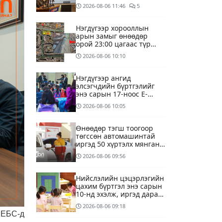
үүсээд байна
2026-08-06
11:46
5
Нэгдүгээр хорооллын
арын замыг өнөөдөр
орой 23:00 цагаас түр
хааж, борооны ус
2026-08-06
10:10
зайлуулах шугамын
хөндлөн сэтэлгээ хийнэ
Нэгдүгээр ангид
элсэгчдийн бүртгэлийг
энэ сарын 17-ноос E-
Mongolia системээр
2026-08-06
10:05
зохион байгуулна
Өнөөдөр тэгш тоогоор
төгссөн автомашинтай
иргэд 50 хүртэлх мянган
төгрөгөнд БЕНЗИН авна
2026-08-06
09:56
Нийслэлийн цэцэрлэгийн
цахим бүртгэл энэ сарын
10-нд эхэлж, иргэд дараах
зүйлсийг анхаарах
2026-08-06
09:18
шаардлагатай
 ЕБС-д