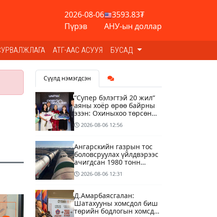
2026-08-06
3593.83₮
Пүрэв
АНУ-ын доллар
СУРВАЛЖЛАГА
АТГ-ААС АСУУЯ
БУСАД
Сүүлд нэмэгдсэн
“Супер бэлэгтэй 20 жил“
аяны хоёр өрөө байрны
эзэн: Охиныхоо төрсөн
өдрөөр байртай болно
2026-08-06
12:56
гэдэг хамгийн том аз
завшаан
Ангарскийн газрын тос
боловсруулах үйлдвэрээс
ачигдсан 1980 тонн
АИ-92 автобензин
2026-08-06
12:31
өнөөдөр Монгол Улсын
хилээр орж ирнэ
Д.Амарбаясгалан:
Шатахууны хомсдол биш
төрийн бодлогын хомсдол