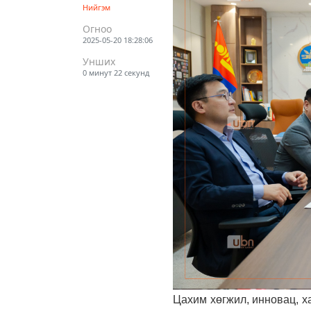
Нийгэм
Огноо
2025-05-20 18:28:06
Унших
0 минут 22 секунд
Цахим хөгжил, инновац, х