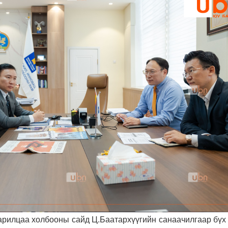
арилцаа холбооны сайд Ц.Баатархүүгийн санаачилгаар бүх