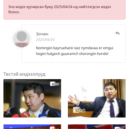
Энэ мэдээ хуучирсан буюу 2025/04/24-нд нийтлэгдсэн мэдээ
болно.
Зочин
2025/04/24
Nomingiin bayrsaihanii naiz nymdavaa er emgui
hogiin hulgaich guuiramch shorongiin horidol
Төстэй мэдээллүүд: