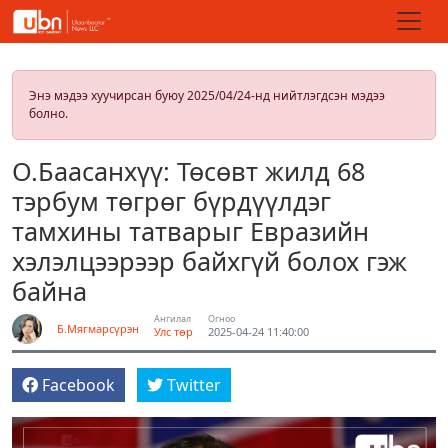
Энэ мэдээ хуучирсан буюу 2025/04/24-нд нийтлэгдсэн мэдээ
болно.
О.Баасанхүү: Төсөвт жилд 68
тэрбум төгрөг бүрдүүлдэг
тамхины татварыг Евразийн
хэлэлцээрээр байхгүй болох гэж
байна
Ангилал
Огноо
Б.Мягмарсүрэн
Улс төр
2025-04-24 11:40:00
Facebook
Twitter