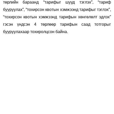
төрлийн бараанд “тарифыг шууд тэглэх”, “тариф
бууруулах”, “тохирсон квотын хэмжээнд тарифыг тэглэх”,
“тохирсон квотын хэмжээнд тарифын хөнгөлөлт эдлэх”
гэсэн үндсэн 4 төрлөөр тарифын саад тотгорыг
бууруулахаар тохиролцсон байна.