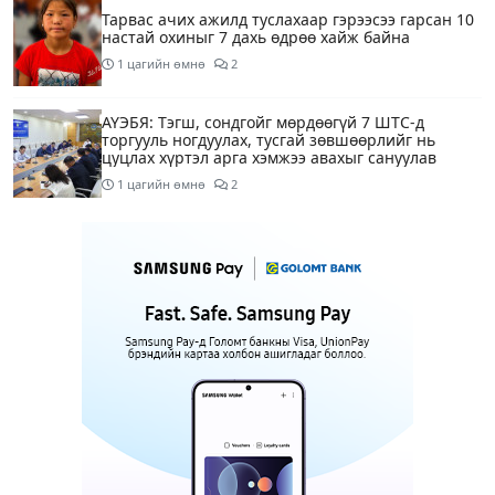
Тарвас ачих ажилд туслахаар гэрээсээ гарсан 10
настай охиныг 7 дахь өдрөө хайж байна
1 цагийн өмнө
2
АҮЭБЯ: Тэгш, сондгойг мөрдөөгүй 7 ШТС-д
торгууль ногдуулах, тусгай зөвшөөрлийг нь
цуцлах хүртэл арга хэмжээ авахыг сануулав
1 цагийн өмнө
2
Боловсролын сайд Л.Энх-Амгалан Pearson
компанийн удирдлагуудтай уулзаж, хамтын
ажиллагааг гүнзгийрүүлэх талаар ярилцжээ
1 цагийн өмнө
Улаанбаатарт 29 хэм дулаан байна
5 цагийн өмнө
С.Амарсайхан: Дуусаагүй барилгад урьдчилсан
байдлаар зөвшөөрөл гэрчилгээ олгохгүй байхаар
зохион байгуулалт хий