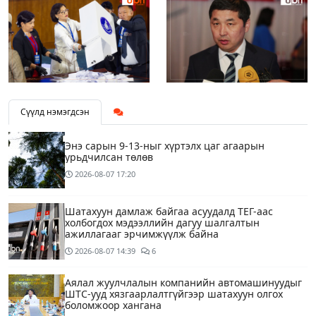
Сүүлд нэмэгдсэн
Энэ сарын 9-13-ныг хүртэлх цаг агаарын
урьдчилсан төлөв
2026-08-07
17:20
Шатахуун дамлаж байгаа асуудалд ТЕГ-аас
холбогдох мэдээллийн дагуу шалгалтын
ажиллагааг эрчимжүүлж байна
2026-08-07
14:39
6
Аялал жуулчлалын компанийн автомашинуудыг
ШТС-ууд хязгаарлалтгүйгээр шатахуун олгох
боломжоор хангана