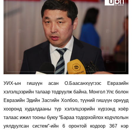
УИХ-ын гишүүн асан О.Баасанхүүгээс Евразийн
хэлэлцээрийн талаар тодруулж байна. Монгол Улс болон
Евразийн Эдийн Засгийн Холбоо, түүний гишүүн орнууд
хооронд худалдааны түр хэлэлцээрийн хүрээнд хоёр
талаас ижил тооны буюу “Бараа тодорхойлох кодчлолын
уялдуулсан систем”-ийн 6 оронтой кодоор 367 нэр