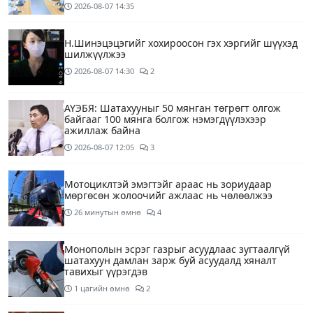
2026-08-07
14:35
Н.Шинэцэцэгийг хохироосон гэх хэргийг шүүхэд
шилжүүлжээ
2026-08-07
14:30
2
АҮЭБЯ: Шатахууныг 50 мянган төгрөгт олгож
байгааг 100 мянга болгож нэмэгдүүлэхээр
ажиллаж байна
2026-08-07
12:05
3
Мотоциклтэй эмэгтэйг араас нь зориудаар
мөргөсөн жолоочийг ажлаас нь чөлөөлжээ
26 минутын өмнө
4
Монополын эсрэг газрыг асуудлаас зугтаалгүй
шатахуун дамлан зарж буй асуудалд хяналт
тавихыг үүрэгдэв
1 цагийн өмнө
2