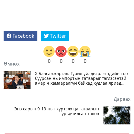
Facebook
Twitter
0
0
0
0
Өмнөх
Х.Баасанжаргал: Гурил үйлдвэрлэгчдийн тоо
буурсан нь импортын татварыг тэглэсэнтэй
ямар ч хамааралгүй байхад худлаа яриад
байх юм
Дараах
Энэ сарын 9-13-ныг хүртэлх цаг агаарын
урьдчилсан төлөв