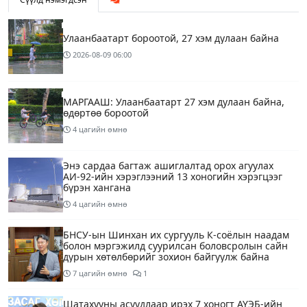
Улаанбаатарт бороотой, 27 хэм дулаан байна
2026-08-09
06:00
МАРГААШ: Улаанбаатарт 27 хэм дулаан байна,
өдөртөө бороотой
4 цагийн өмнө
Энэ сардаа багтаж ашиглалтад орох агуулах
АИ-92-ийн хэрэглээний 13 хоногийн хэрэгцээг
бүрэн хангана
4 цагийн өмнө
БНСУ-ын Шинхан их сургууль К-соёлын наадам
болон мэргэжилд суурилсан боловсролын сайн
дурын хөтөлбөрийг зохион байгуулж байна
7 цагийн өмнө
1
Шатахууны асуудлаар ирэх 7 хоногт АҮЭБ-ийн