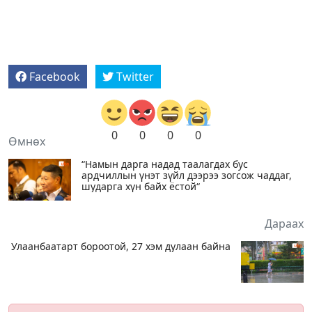
Facebook
Twitter
0
0
0
0
Өмнөх
“Намын дарга надад таалагдах бус
ардчиллын үнэт зүйл дээрээ зогсож чаддаг,
шударга хүн байх ёстой“
Дараах
Улаанбаатарт бороотой, 27 хэм дулаан байна