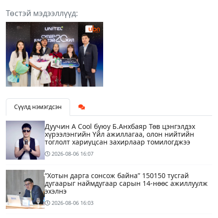
Төстэй мэдээллүүд:
Сүүлд нэмэгдсэн
Дуучин A Cool буюу Б.Анхбаяр Төв цэнгэлдэх
хүрээлэнгийн Үйл ажиллагаа, олон нийтийн
тоглолт хариуцсан захирлаар томилогджээ
2026-08-06
16:07
“Хотын дарга сонсож байна” 150150 тусгай
дугаарыг наймдугаар сарын 14-нөөс ажиллуулж
эхэлнэ
2026-08-06
16:03