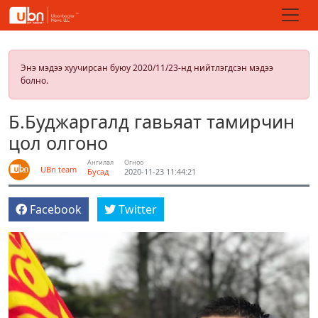
Энэ мэдээ хуучирсан буюу 2020/11/23-нд нийтлэгдсэн мэдээ
болно.
Б.Буджаргалд гавьяат тамирчин
цол олгоно
Ангилал
Огноо
UBn team
Бусад
2020-11-23 11:44:21
Facebook
Twitter