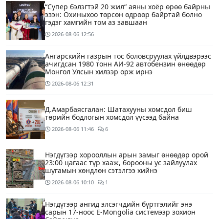
“Супер бэлэгтэй 20 жил“ аяны хоёр өрөө байрны
эзэн: Охиныхоо төрсөн өдрөөр байртай болно
гэдэг хамгийн том аз завшаан
2026-08-06
12:56
Ангарскийн газрын тос боловсруулах үйлдвэрээс
ачигдсан 1980 тонн АИ-92 автобензин өнөөдөр
Монгол Улсын хилээр орж ирнэ
2026-08-06
12:31
Д.Амарбаясгалан: Шатахууны хомсдол биш
төрийн бодлогын хомсдол үүсээд байна
2026-08-06
11:46
6
Нэгдүгээр хорооллын арын замыг өнөөдөр орой
23:00 цагаас түр хааж, борооны ус зайлуулах
шугамын хөндлөн сэтэлгээ хийнэ
2026-08-06
10:10
1
Нэгдүгээр ангид элсэгчдийн бүртгэлийг энэ
сарын 17-ноос E-Mongolia системээр зохион