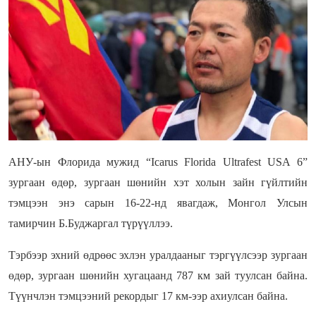
АНУ-ын Флорида мужид “Icarus Florida Ultrafest USA 6”
зургаан өдөр, зургаан шөнийн хэт холын зайн гүйлтийн
тэмцээн энэ сарын 16-22-нд явагдаж, Монгол Улсын
тамирчин Б.Буджаргал түрүүллээ.
Тэрбээр эхний өдрөөс эхлэн уралдааныг тэргүүлсээр зургаан
өдөр, зургаан шөнийн хугацаанд 787 км зай туулсан байна.
Түүнчлэн тэмцээний рекордыг 17 км-ээр ахиулсан байна.