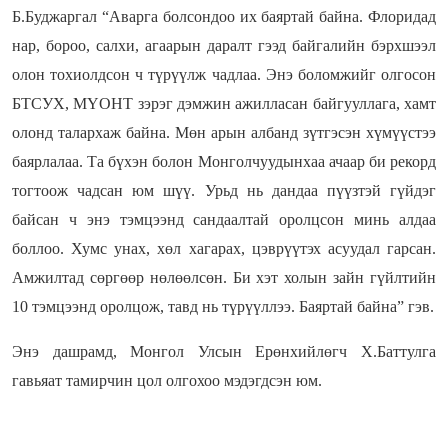
Б.Буджаргал “Аварга болсондоо их баяртай байна. Флоридад
нар, бороо, салхи, агаарын даралт гээд байгалийн бэрхшээл
олон тохиолдсон ч түрүүлж чадлаа. Энэ боломжийг олгосон
БТСУХ, МҮОНТ зэрэг дэмжин ажилласан байгууллага, хамт
олонд талархаж байна. Мөн арын албанд зүтгэсэн хүмүүстээ
баярлалаа. Та бүхэн болон Монголчуудынхаа ачаар би рекорд
тогтоож чадсан юм шүү. Урьд нь дандаа пүүзтэй гүйдэг
байсан ч энэ тэмцээнд сандаалтай оролцсон минь алдаа
боллоо. Хумс унах, хөл хагарах, цэврүүтэх асуудал гарсан.
Амжилтад сөргөөр нөлөөлсөн. Би хэт холын зайн гүйлтийн
10 тэмцээнд оролцож, тавд нь түрүүллээ. Баяртай байна” гэв.
Энэ дашрамд, Монгол Улсын Ерөнхийлөгч Х.Баттулга
гавьяат тамирчин цол олгохоо мэдэгдсэн юм.