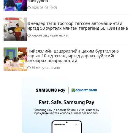
байгуулна
2026-08-06
10:05
Өнөөдөр тэгш тоогоор төгссөн автомашинтай
иргэд 50 хүртэлх мянган төгрөгөнд БЕНЗИН авна
хэдхэн секундын өмнө
Нийслэлийн цэцэрлэгийн цахим бүртгэл энэ
сарын 10-нд эхэлж, иргэд дараах зүйлсийг
анхаарах шаардлагатай
39 минутын өмнө
Улаанбаатарт 28 хэм дулаан
4 цагийн өмнө
1
Татварын өртэй шатахуун импортлогч ААН-
үүдийн дансыг битүүмжлэхгүй
13 цагийн өмнө