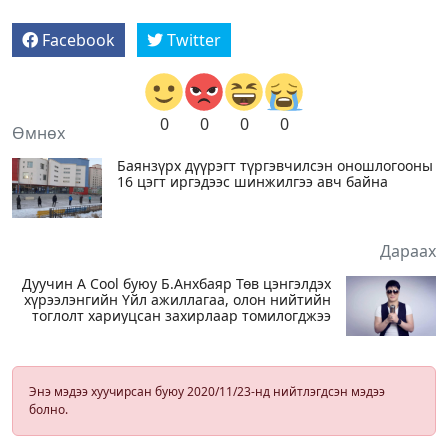
Facebook
Twitter
0
0
0
0
Өмнөх
Баянзүрх дүүрэгт түргэвчилсэн оношлогооны
16 цэгт иргэдээс шинжилгээ авч байна
Дараах
Дуучин A Cool буюу Б.Анхбаяр Төв цэнгэлдэх
хүрээлэнгийн Үйл ажиллагаа, олон нийтийн
тоглолт хариуцсан захирлаар томилогджээ
Энэ мэдээ хуучирсан буюу 2020/11/23-нд нийтлэгдсэн мэдээ
болно.