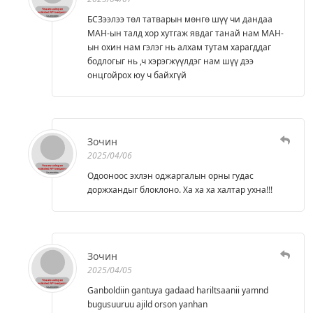
БСЗээлээ төл татварын мөнгө шүү чи дандаа
МАН-ын талд хор хутгаж явдаг танай нам МАН-
ын охин нам гэлэг нь алхам тутам харагддаг
бодлогыг нь ,ч хэрэгжүүлдэг нам шүү дээ
онцгойрох юу ч байхгүй
Зочин
2025/04/06
Одооноос эхлэн оджаргалын орны гудас
доржхандыг блоклоно. Ха ха ха халтар ухна!!!
Зочин
2025/04/05
Ganboldiin gantuya gadaad hariltsaanii yamnd
bugusuuruu ajild orson yanhan