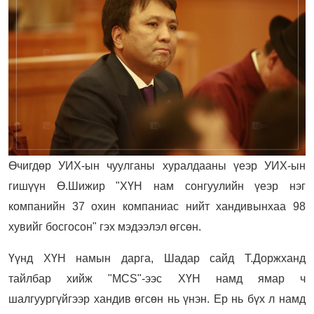
Өчигдөр УИХ-ын чуулганы хуралдааны үеэр УИХ-ын
гишүүн Ө.Шижир "ХҮН нам сонгуулийн үеэр нэг
компанийн 37 охин компаниас нийт хандивынхаа 98
хувийг босгосон" гэх мэдээлэл өгсөн.
Үүнд ХҮН намын дарга, Шадар сайд Т.Доржханд
тайлбар хийж "MCS"-ээс ХҮН намд ямар ч
шалгуургүйгээр хандив өгсөн нь үнэн. Ер нь бүх л намд