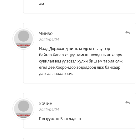
ам
Чинзо
2025/04/04
Наад Доржханд чинь мэдрэл нь зүгээр
байгаа.Хавар хэцүү намын нөхөд нь анхаарч
сувилал юм уу эсвэл хулхи биш эм тариа олж
өгөл дөө.Хоорондоо зодолдоод явж байхаар
даргаа анхаараач.
Зочин
2025/04/04
Галзуурсан Бангладеш