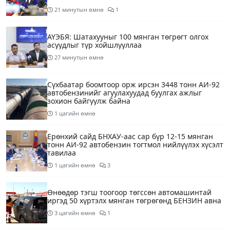
21 минутын өмнө
1
АҮЭБЯ: Шатахууныг 100 мянган төгрөгт олгох
асуудлыг түр хойшлууллаа
27 минутын өмнө
Сүхбаатар боомтоор орж ирсэн 3448 тонн АИ-92
автобензинийг агуулахуудад буулгах ажлыг
зохион байгуулж байна
1 цагийн өмнө
Ерөнхий сайд БНХАУ-аас сар бүр 12-15 мянган
тонн АИ-92 автобензин тогтмол нийлүүлэх хүсэлт
тавилаа
1 цагийн өмнө
3
Өнөөдөр тэгш тоогоор төгссөн автомашинтай
иргэд 50 хүртэлх мянган төгрөгөнд БЕНЗИН авна
3 цагийн өмнө
1