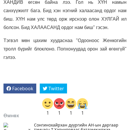
ХАНДИВ өгсөн байна лээ. Гол нь ХҮН намын
санхүүжилт бага. Бид хэн нэгний халаасанд ордог нам
биш. ХҮН нам улс төрд орж ирснээр олон ХУЛГАЙ ил
болсон. Бид ХАЛААСАНД ордог нам биш" гэсэн.
Тэгвэл мөн цахим хуудаснаа "Одооноос Женкогийн
тролл бүрийг блоклоно. Попхонуудад орон зай өгөхгүй"
гэлээ.
Facebook
Twitter
1
1
1
1
Өмнөх
Сонгинохайрхан дүүргийн АН-ын даргаар
тэмцэгч Т.Хаянхярвааг батламжилжээ