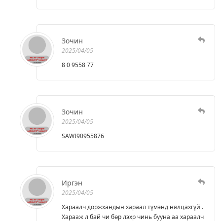
Зочин
2025/04/05
8 0 9558 77
Зочин
2025/04/05
SAWI90955876
Иргэн
2025/04/05
Хараалч доржхандын хараал түмэнд нялцахгүй .
Харааж л бай чи бөр лэхр чинь бууна аа хараалч