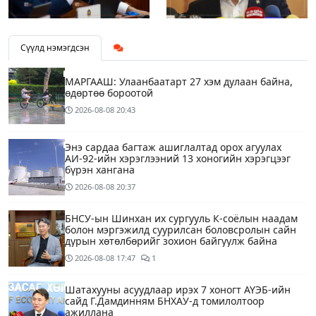
Сүүлд нэмэгдсэн
МАРГААШ: Улаанбаатарт 27 хэм дулаан байна,
өдөртөө бороотой
2026-08-08
20:43
Энэ сардаа багтаж ашиглалтад орох агуулах
АИ-92-ийн хэрэглээний 13 хоногийн хэрэгцээг
бүрэн хангана
2026-08-08
20:37
БНСУ-ын Шинхан их сургууль К-соёлын наадам
болон мэргэжилд суурилсан боловсролын сайн
дурын хөтөлбөрийг зохион байгуулж байна
2026-08-08
17:47
1
Шатахууны асуудлаар ирэх 7 хоногт АҮЭБ-ийн
сайд Г.Дамдинням БНХАУ-д томилолтоор
ажиллана