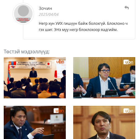
Зочин
2025/04/04
Негр хүн УИХ гишүүн байж болохгүй. Блоклоно ч
гэх шиг. ЭНэ муу негр блоклохоор яадгийм.
Төстэй мэдээллүүд: