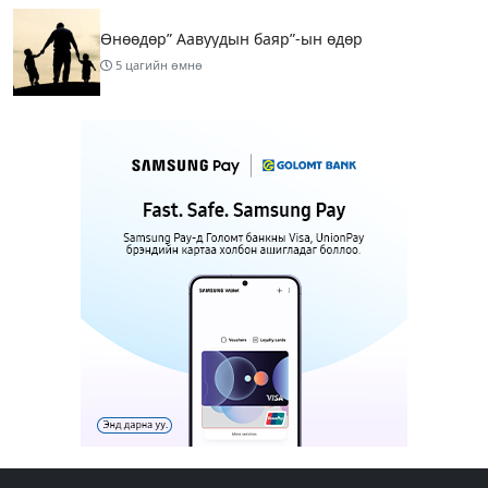
Өнөөдөр” Аавуудын баяр”-ын өдөр
5 цагийн өмнө
Улаанбаатарт 31 хэм дулаан байна
7 цагийн өмнө
МАРГААШ: Улаанбаатарт 31 хэм дулаан байна
16 цагийн өмнө
Шатахуун дамлан борлуулсан хоёр зөрчлийг
илрүүлэн шалгаж байна
17 цагийн өмнө
3
Энэ сарын 9-13-ныг хүртэлх цаг агаарын
урьдчилсан төлөв