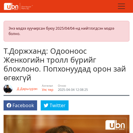
Энэ мэдээ хуучирсан буюу 2025/04/04-нд нийтлэгдсэн мэдээ
болно.
Т.Доржханд: Одооноос
Женкогийн тролл бүрийг
блоклоно. Попхонуудад орон зай
өгөхгүй
Ангилал
Огноо
Д.Дарьсүрэн
Улс төр
2025-04-04 12:08:25
Facebook
Twitter