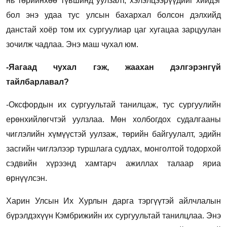
нь төрийнхөө түвшинд уулзалт, хэлэлцээрүүдийг хийдэг
бол энэ удаа тус улсын бахархал болсон дэлхийд
данстай хоёр том их сургуулиар цаг хугацаа зарцуулан
зочилж чадлаа. Энэ маш чухал юм.
-Яагаад чухал гэж, жаахан дэлгэрэнгүй
тайлбарлавал?
-Оксфордын их сургуультай танилцаж, тус сургуулийн
ерөнхийлөгчтэй уулзлаа. Мөн холбогдох судалгааны
чиглэлийн хүмүүстэй уулзаж, төрийн байгуулалт, эдийн
засгийн чиглэлээр туршлага судлах, монголтой тодорхой
сэдвийн хүрээнд хамтарч ажиллах талаар яриа
өрнүүлсэн.
Харин Улсын Их Хурлын дарга тэргүүтэй айлчлалын
бүрэлдэхүүн Кэмбрижийн их сургуультай танилцлаа. Энэ