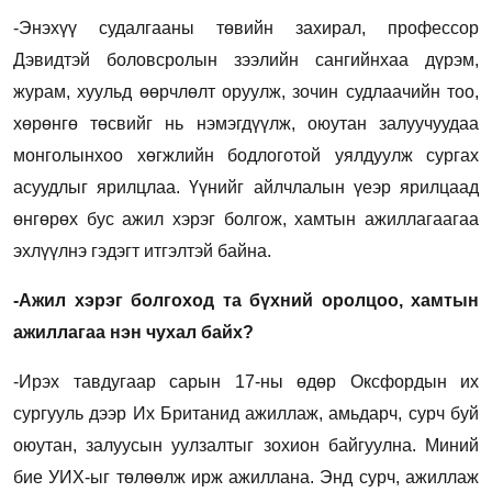
-Энэхүү судалгааны төвийн захирал, профессор
Дэвидтэй боловсролын зээлийн сангийнхаа дүрэм,
журам, хуульд өөрчлөлт оруулж, зочин судлаачийн тоо,
хөрөнгө төсвийг нь нэмэгдүүлж, оюутан залуучуудаа
монголынхоо хөгжлийн бодлоготой уялдуулж сургах
асуудлыг ярилцлаа. Үүнийг айлчлалын үеэр ярилцаад
өнгөрөх бус ажил хэрэг болгож, хамтын ажиллагаагаа
эхлүүлнэ гэдэгт итгэлтэй байна.
-Ажил хэрэг болгоход та бүхний оролцоо, хамтын
ажиллагаа нэн чухал байх?
-Ирэх тавдугаар сарын 17-ны өдөр Оксфордын их
сургууль дээр Их Британид ажиллаж, амьдарч, сурч буй
оюутан, залуусын уулзалтыг зохион байгуулна. Миний
бие УИХ-ыг төлөөлж ирж ажиллана. Энд сурч, ажиллаж