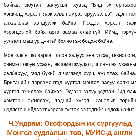
байгаа оюутан, залуусын хувьд “Бид эх орныхоо
хөгжилд хэрхэн, яаж хувь нэмрээ оруулах вэ” гэдэгт гол
анхаарлаа хандуулж байна. Гэхдээ хэрхэн, яаж
хэрэгцээтэй байх арга замаа олдоггүй. Иймд тэрхүү
уулзалт маш үр дүнтэй болно гэж бодож байна.
Монголын чадварлаг, олон залуус энэ улсад технологи,
хиймэл оюун ухаан, автоматжуулалт, шинжлэх ухааны
салбарууд гээд бүхий л чиглэлд сурч, ажиллаж байна.
Британийн парламентад хүртэл монгол залуу саяхныг
хүртэл ажиллаж байжээ. Эдгээр залуучуудтай бид яаж
хамтарч ажиллаж, тэдний хүсэл, саналыг төрийн
бодлого шийдвэрт хэрхэн тусгах вэ гэдгийг бодож байна.
Ч.Ундрам: Оксфордын их сургуульд
Монгол судлалын төв, МУИС-д англи