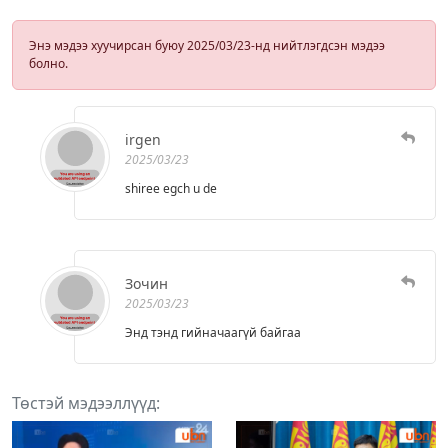
Энэ мэдээ хуучирсан буюу 2025/03/23-нд нийтлэгдсэн мэдээ
болно.
irgen
2025/03/23
shiree egch u de
Зочин
2025/03/23
Энд тэнд гийначаагүй байгаа
Төстэй мэдээллүүд: