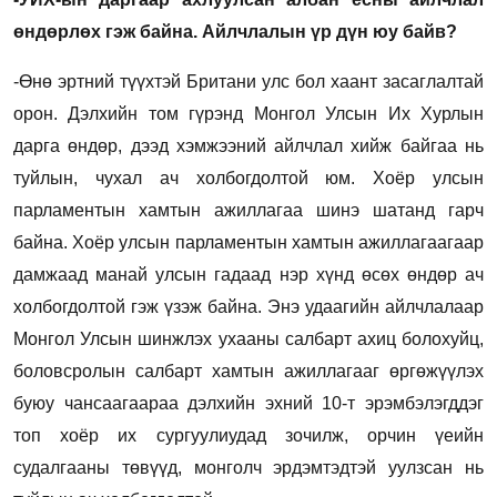
өндөрлөх гэж байна. Айлчлалын үр дүн юу байв?
-Өнө эртний түүхтэй Британи улс бол хаант засаглалтай
орон. Дэлхийн том гүрэнд Монгол Улсын Их Хурлын
дарга өндөр, дээд хэмжээний айлчлал хийж байгаа нь
туйлын, чухал ач холбогдолтой юм. Хоёр улсын
парламентын хамтын ажиллагаа шинэ шатанд гарч
байна. Хоёр улсын парламентын хамтын ажиллагаагаар
дамжаад манай улсын гадаад нэр хүнд өсөх өндөр ач
холбогдолтой гэж үзэж байна. Энэ удаагийн айлчлалаар
Монгол Улсын шинжлэх ухааны салбарт ахиц болохуйц,
боловсролын салбарт хамтын ажиллагааг өргөжүүлэх
буюу чансаагаараа дэлхийн эхний 10-т эрэмбэлэгддэг
топ хоёр их сургуулиудад зочилж, орчин үеийн
судалгааны төвүүд, монголч эрдэмтэдтэй уулзсан нь