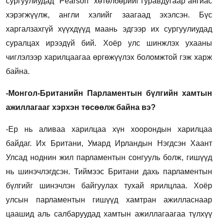
сургуулиудад "Pearson" хөтөлбөрийг гуравдугаар ангиас
хэрэгжүүлж, англи хэлийг заагаад эхэлсэн. Бүс
харгалзахгүй хүүхдүүд маань эдгээр их сургуулиудад
суралцах ирээдүй бий. Хоёр улс шинжлэх ухааны
чиглэлээр харилцаагаа өргөжүүлэх боломжтой гэж харж
байна.
-Монгол-Британийн Парламентын бүлгийн хамтын
ажиллагааг хэрхэн төсөөлж байна вэ?
-Ер нь аливаа харилцаа хүн хоорондын харилцаа
байдаг. Их Британи, Умард Ирландын Нэгдсэн Хаант
Улсад ноднин жил парламентын сонгууль болж, гишүүд
нь шинэчлэгдсэн. Тиймээс Британи дахь парламентын
бүлгийг шинэчлэн байгуулах тухай ярилцлаа. Хоёр
улсын парламентын гишүүд хамтран ажилласнаар
цаашид аль салбаруудад хамтын ажиллагаагаа түлхүү