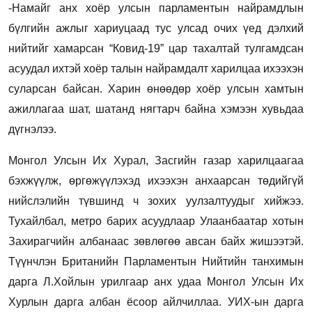
-Намайг анх хоёр улсын парламентын найрамдлын
бүлгийн ажлыг хариуцаад тус улсад очих үед дэлхий
нийтийг хамарсан “Ковид-19” цар тахалтай тулгамдсан
асуудал ихтэй хоёр талын найрамдалт харилцаа ихээхэн
суларсан байсан. Харин өнөөдөр хоёр улсын хамтын
ажиллагаа шат, шатанд нягтарч байна хэмээн хувьдаа
дүгнэлээ.
Монгол Улсын Их Хурал, Засгийн газар харилцаагаа
бэхжүүлж, өргөжүүлэхэд ихээхэн анхаарсан төдийгүй
нийслэлийн түвшинд ч зохих уулзалтуудыг хийжээ.
Тухайлбал, метро барих асуудлаар Улаанбаатар хотын
Захирагчийн албанаас зөвлөгөө авсан байх жишээтэй.
Түүнчлэн Британийн Парламентын Нийтийн танхимын
дарга Л.Хойлын урилгаар анх удаа Монгол Улсын Их
Хурлын дарга албан ёсоор айлчиллаа. УИХ-ын дарга