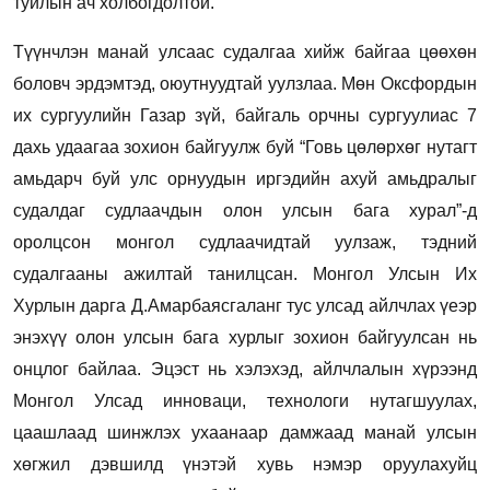
туйлын ач холбогдолтой.
Түүнчлэн манай улсаас судалгаа хийж байгаа цөөхөн
боловч эрдэмтэд, оюутнуудтай уулзлаа. Мөн Оксфордын
их сургуулийн Газар зүй, байгаль орчны сургуулиас 7
дахь удаагаа зохион байгуулж буй “Говь цөлөрхөг нутагт
амьдарч буй улс орнуудын иргэдийн ахуй амьдралыг
судалдаг судлаачдын олон улсын бага хурал”-д
оролцсон монгол судлаачидтай уулзаж, тэдний
судалгааны ажилтай танилцсан. Монгол Улсын Их
Хурлын дарга Д.Амарбаясгаланг тус улсад айлчлах үеэр
энэхүү олон улсын бага хурлыг зохион байгуулсан нь
онцлог байлаа. Эцэст нь хэлэхэд, айлчлалын хүрээнд
Монгол Улсад инноваци, технологи нутагшуулах,
цаашлаад шинжлэх ухаанаар дамжаад манай улсын
хөгжил дэвшилд үнэтэй хувь нэмэр оруулахуйц