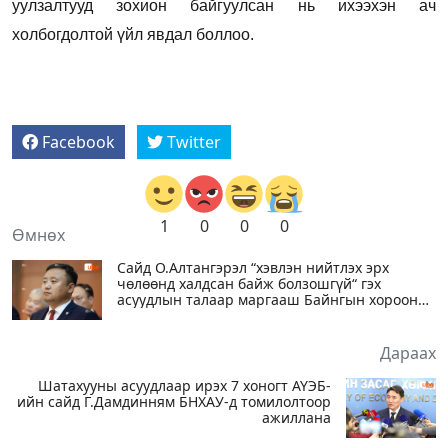
уулзалтууд зохион байгуулсан нь ихээхэн ач
холбогдолтой үйл явдал боллоо.
Facebook
Twitter
1
0
0
0
Өмнөх
Сайд О.Алтангэрэл “хэвлэн нийтлэх эрх
чөлөөнд халдсан байж болзошгүй“ гэх
асуудлын талаар маргааш Байнгын хороонд
мэдээлэл танилцуулна
Дараах
Шатахууны асуудлаар ирэх 7 хоногт АҮЭБ-
ийн сайд Г.Дамдинням БНХАУ-д томилолтоор
ажиллана