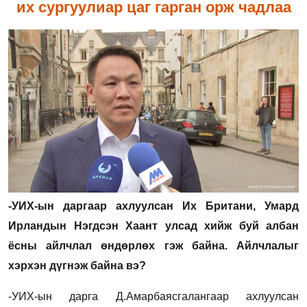
их сургуулиар цаг гарган орж чадлаа
-УИХ-ын даргаар ахлуулсан Их Британи, Умард
Ирландын Нэгдсэн Хаант улсад хийж буй албан
ёсны айлчлал өндөрлөх гэж байна. Айлчлалыг
хэрхэн дүгнэж байна вэ?
-
УИХ-ын дарга Д.Амарбаясгалангаар ахлуулсан