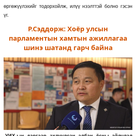
өргөжүүлэхийг тодорхойлж, илүү нээлттэй болно гэсэн
үг.
Р.Сэддорж: Хоёр улсын
парламентын хамтын ажиллагаа
шинэ шатанд гарч байна
-УИХ-ын даргаар ахлуулсан албан ёсны айлчлал