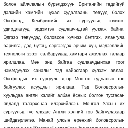
болон айлчлалын бүрэлдэхүүн Британийн төдийгүй
дэлхийн хамгийн чухал судалгааны төвүүд болох
Оксфорд, Кембрижийн их сургуульд зочилж,
удирдлагууд, эрдэмтэн судлаачидтай уулзаж байна.
Эдгээр төвүүдэд боловсон хүчнээ бэлтгэх, ялангуяа
барилга, дэд бүтэц, сэргээгдэх эрчим хүч, мэдээллийн
технологи зэрэг салбаруудад хамтарч ажиллах талаар
ярилцлаа. Мөн энд байгаа судлаачдынхаа тоог
нэмэгдүүлэх саналыг тэд найрсгаар хүлээж авлаа.
Оксфордын их сургууль дээр Монгол судлалын төв
байгуулах асуудлыг ярилцав.
Тэд Боловсролын
хуульдаа англи хэлийг албан ёсных болгон тусгасан
явдалд талархснаа илэрхийлсэн. Монгол Улсын их
сургуульд тус улсаас Англи хэлний төв байгуулахаар
шийдвэрлэлээ. Манай улсын ерөнхий боловсролын