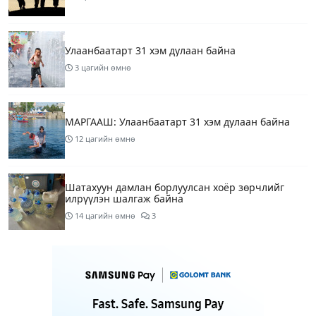
Улаанбаатарт 31 хэм дулаан байна
3 цагийн өмнө
МАРГААШ: Улаанбаатарт 31 хэм дулаан байна
12 цагийн өмнө
Шатахуун дамлан борлуулсан хоёр зөрчлийг
илрүүлэн шалгаж байна
14 цагийн өмнө
3
Энэ сарын 9-13-ныг хүртэлх цаг агаарын
урьдчилсан төлөв
16 цагийн өмнө