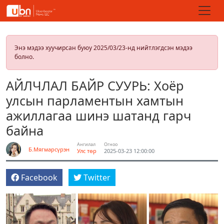
Энэ мэдээ хуучирсан буюу 2025/03/23-нд нийтлэгдсэн мэдээ
болно.
АЙЛЧЛАЛ БАЙР СУУРЬ: Хоёр
улсын парламентын хамтын
ажиллагаа шинэ шатанд гарч
байна
Ангилал
Огноо
Б.Мягмарсүрэн
Улс төр
2025-03-23 12:00:00
Facebook
Twitter