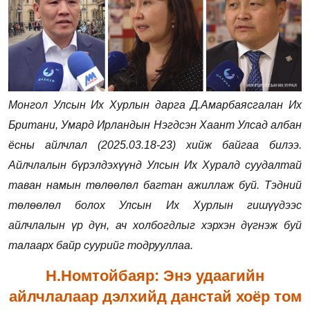
Монгол Улсын Их Хурлын дарга Д.Амарбаясгалан Их
Британи, Умард Ирландын Нэгдсэн Хаант Улсад албан
ёсны айлчлал (2025.03.18-23) хийж байгаа билээ.
Айлчлалын бүрэлдэхүүнд Улсын Их Хуралд суудалтай
таван намын төлөөлөл багтан ажиллаж буй. Тэдний
төлөөлөл болох Улсын Их Хурлын гишүүдээс
айлчлалын үр дүн, ач холбогдлыг хэрхэн дүгнэж буй
талаарх байр суурийг тодрууллаа.
Н.Номтойбаяр: Энэ удаагийн
айлчлалаар дэлхийд данстай хоёр том