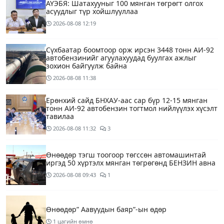
АҮЭБЯ: Шатахууныг 100 мянган төгрөгт олгох
асуудлыг түр хойшлууллаа
2026-08-08
12:19
Сүхбаатар боомтоор орж ирсэн 3448 тонн АИ-92
автобензинийг агуулахуудад буулгах ажлыг
зохион байгуулж байна
2026-08-08
11:38
Ерөнхий сайд БНХАУ-аас сар бүр 12-15 мянган
тонн АИ-92 автобензин тогтмол нийлүүлэх хүсэлт
тавилаа
2026-08-08
11:32
3
Өнөөдөр тэгш тоогоор төгссөн автомашинтай
иргэд 50 хүртэлх мянган төгрөгөнд БЕНЗИН авна
2026-08-08
09:43
1
Өнөөдөр” Аавуудын баяр”-ын өдөр
1 цагийн өмнө