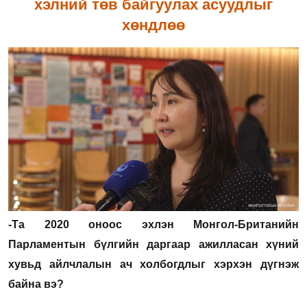
хэлний төв байгуулах асуудлыг
хөндлөө
-Та 2020 оноос эхлэн Монгол-Британийн
Парламентын бүлгийн даргаар ажилласан хүний
хувьд айлчлалын ач холбогдлыг хэрхэн дүгнэж
байна вэ?