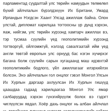
парламентад суудалтай улс төрийн намуудын төлөөлөл
бүхий айлчлалын бүрэлдэхүүн Их Британи, Умард
Ирландын Нэгдсэн Хаант Улсад а
жиллаж байна. Олон
улстай, дипломат харилцаа тогтоосны үр дүнд хэрхэн,
яаж, нийгэм, улс төрийн хүрээнд хамтарч ажиллах вэ,
тэр тусмаа сүүлийн үед геополитикийн хүрээнд
тогтворгүй, ойлгомжгүй, нэлээд савалгаатай ийм үед
англи төвтэй европын улс орнууд бас нэгэн хүчирхэг
багана болж сүүлийн сарын хугацаанд маш идэвхтэй
геополитикийн бодлого, үйл ажиллагааг илэрхийлэх
болсон.
Энэ айлчлалын гол онцлог гэвэл Монгол Улсын
Их Хурлын даргаар ахлуулсан Их Хурлын гишүүд
цаашдаа гадаад харилцаагаа Монгол Улс ямар
салбаруудад хэрхэн гүнзгийрүүлж болох вэ гэдэгт
чиглүүлсэн явдал. Хоёр дахь онцлог нь албан айлчлал