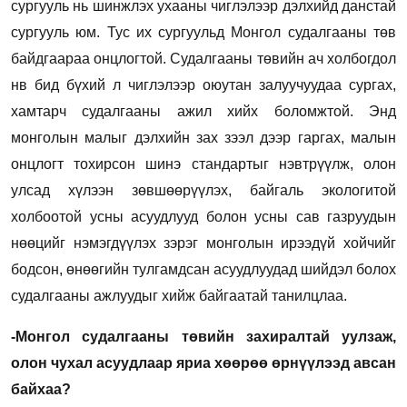
сургууль нь шинжлэх ухааны чиглэлээр дэлхийд данстай
сургууль юм. Тус их сургуульд Монгол судалгааны төв
байдгаараа онцлогтой. Судалгааны төвийн ач холбогдол
нв бид бүхий л чиглэлээр оюутан залуучуудаа сургах,
хамтарч судалгааны ажил хийх боломжтой. Энд
монголын малыг дэлхийн зах зээл дээр гаргах, малын
онцлогт тохирсон шинэ стандартыг нэвтрүүлж, олон
улсад хүлээн зөвшөөрүүлэх, байгаль экологитой
холбоотой усны асуудлууд болон усны сав газруудын
нөөцийг нэмэгдүүлэх зэрэг монголын ирээдүй хойчийг
бодсон, өнөөгийн тулгамдсан асуудлуудад шийдэл болох
судалгааны ажлуудыг хийж байгаатай танилцлаа.
-Mонгол судалгааны төвийн захиралтай уулзаж,
олон чухал асуудлаар яриа хөөрөө өрнүүлээд авсан
байхаа?