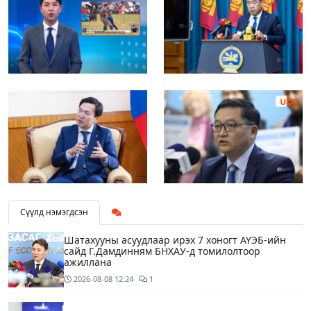
Сүүлд нэмэгдсэн
Шатахууны асуудлаар ирэх 7 хоногт АҮЭБ-ийн
сайд Г.Дамдинням БНХАУ-д томилолтоор
ажиллана
2026-08-08
12:24
1