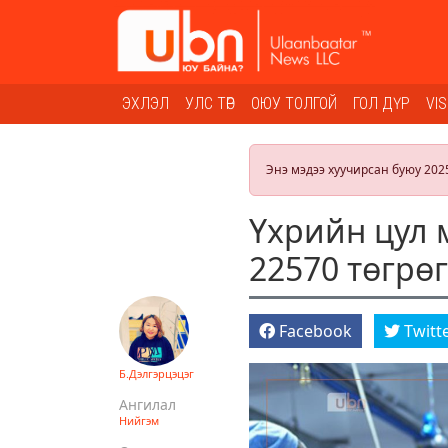
ЭХЛЭЛ
УЛС ТӨР
ОЮУ ТОЛГОЙ
ГОЛ ДҮР
VI
Энэ мэдээ хуучирсан буюу 202
Үхрийн цул 
22570 төгрө
Facebook
Twitt
Б.Дэлгэрцэцэг
Ангилал
Нийгэм