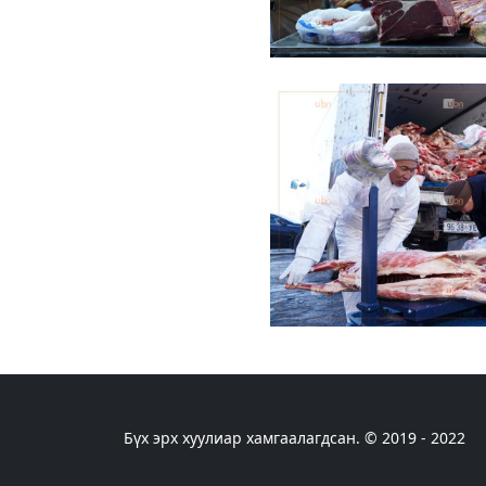
Бүх эрх хуулиар хамгаалагдсан. © 2019 - 2022