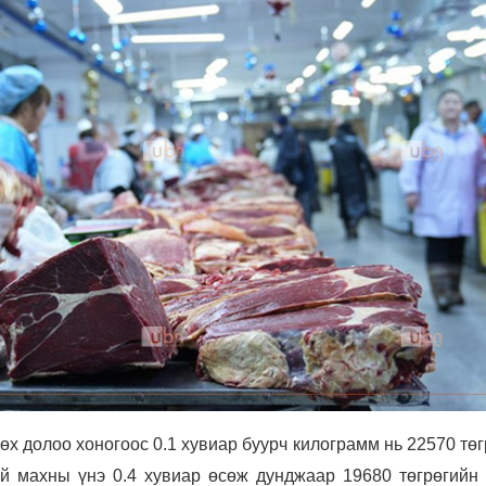
өх долоо хоногоос 0.1 хувиар буурч килограмм нь 22570 тө
ай махны үнэ 0.4 хувиар өсөж дунджаар 19680 төгрөгийн 