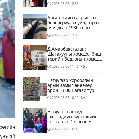
өдрөөр байртай болно
2026-08-06
12:56
гэдэг хамгийн том аз
завшаан
Ангарскийн газрын тос
боловсруулах үйлдвэрээс
ачигдсан 1980 тонн
АИ-92 автобензин
2026-08-06
12:31
өнөөдөр Монгол Улсын
хилээр орж ирнэ
Д.Амарбаясгалан:
Шатахууны хомсдол биш
төрийн бодлогын хомсдол
үүсээд байна
2026-08-06
11:46
5
Нэгдүгээр хорооллын
арын замыг өнөөдөр
орой 23:00 цагаас түр
хааж, борооны ус
2026-08-06
10:10
1
зайлуулах шугамын
хөндлөн сэтэлгээ хийнэ
Нэгдүгээр ангид
элсэгчдийн бүртгэлийг
энэ сарын 17-ноос E-
Mongolia системээр
грөгийн
2026-08-06
10:05
зохион байгуулна
үнэтэй