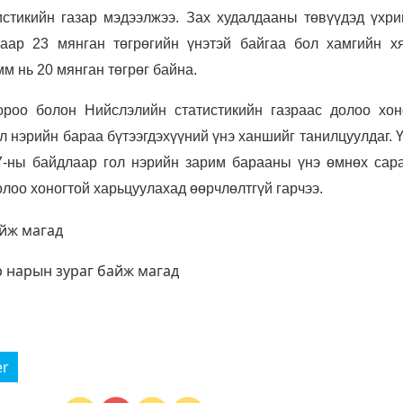
истикийн газар мэдээлжээ. Зах худалдааны төвүүдэд үхри
аар 23 мянган төгрөгийн үнэтэй байгаа бол хамгийн х
м нь 20 мянган төгрөг байна.
ороо болон Нийслэлийн статистикийн газраас долоо хон
ол нэрийн бараа бүтээгдэхүүний үнэ ханшийг танилцуулдаг.
7-ны байдлаар гол нэрийн зарим барааны үнэ өмнөх сара
олоо хоногтой харьцуулахад өөрчлөлтгүй гарчээ.
er