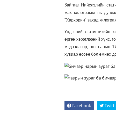
байгааг Нийслэлийн стат
мах килограмм нь дундж
"Хархорин" захад килограм
Үндэсний статистикийн х
өргөн хэрэглээний хүнс, г
мэдээллээр, энэ сарын 1
хувиар өссөн бол өмнөх д
Facebook
Twitt