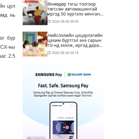
Өнөөдөр тэгш тоогоор
йн цул
төгссөн автомашинтай
иргэд 50 хүртэлх мянган
ямд нь
төгрөгөнд БЕНЗИН авна
2026-08-06
09:56
Нийслэлийн цэцэрлэгийн
ог бүр
цахим бүртгэл энэ сарын
10-нд эхэлж, иргэд дараах
 ҮСХ-ны
зүйлсийг анхаарах
2026-08-06
09:18
шаардлагатай
ас 2.5
Улаанбаатарт 28 хэм
дулаан
3 цагийн өмнө
1
Татварын өртэй шатахуун
импортлогч ААН-үүдийн
дансыг битүүмжлэхгүй
11 цагийн өмнө
Маргааш Улаанбаатарт
28 хэм дулаан, багавтар