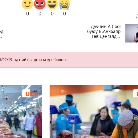
0
0
0
0
Дуучин A Cool
рд
буюу Б.Анхбаяр
Төв цэнгэлдэх
хүрээлэнгийн
Үйл ажиллагаа,
д
олон нийтийн
тоглолт
5/02/19-нд нийтлэгдсэн мэдээ болно.
хариуцсан
захирлаар
томилогджээ