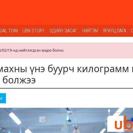
SUAL TOIM
UBN STORY
ЭДИЙН ЗАСАГ
НИЙГЭМ
ЯРИЛЦЛАГА
5/02/19-нд нийтлэгдсэн мэдээ болно.
махны үнэ буурч килограмм 
г болжээ
er