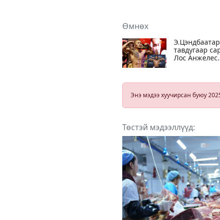
Өмнөх
Э.Цэндбаатар
тавдугаар са
Лос Анжелес
хотноо 19
тулаан
хийснээс 18-
нь ялсан
Энэ мэдээ хуучирсан буюу 202
Жордан
Уайттай
тулалдана
Төстэй мэдээллүүд: