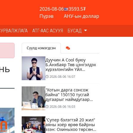
2026-08-06
3593.5₮
Пүрэв
АНУ-ын доллар
СУРВАЛЖЛАГА
АТГ-ААС АСУУЯ
БУСАД
Сүүлд нэмэгдсэн
Дуучин A Cool буюу
Б.Анхбаяр Төв цэнгэлдэх
нь
хүрээлэнгийн Үйл
ажиллагаа, олон нийтийн
2026-08-06
16:07
тоглолт хариуцсан
захирлаар томилогджээ
“Хотын дарга сонсож
байна” 150150 тусгай
дугаарыг наймдугаар
сарын 14-нөөс
2026-08-06
16:03
ажиллуулж эхэлнэ
“Супер бэлэгтэй 20 жил“
аяны хоёр өрөө байрны
эзэн: Охиныхоо төрсөн