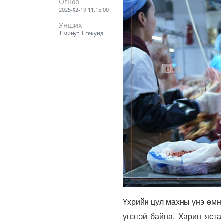
Огноо
2025-02-19 11:15:00
Унших
1 минут 1 секунд
Үхрийн цул махны үнэ өмн
үнэтэй байна. Харин яст