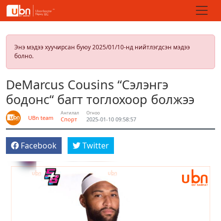
Энэ мэдээ хуучирсан буюу 2025/01/10-нд нийтлэгдсэн мэдээ
болно.
DeMarcus Cousins “Сэлэнгэ
бодонс“ багт тоглохоор болжээ
Ангилал
Огноо
UBn team
Спорт
2025-01-10 09:58:57
Facebook
Twitter