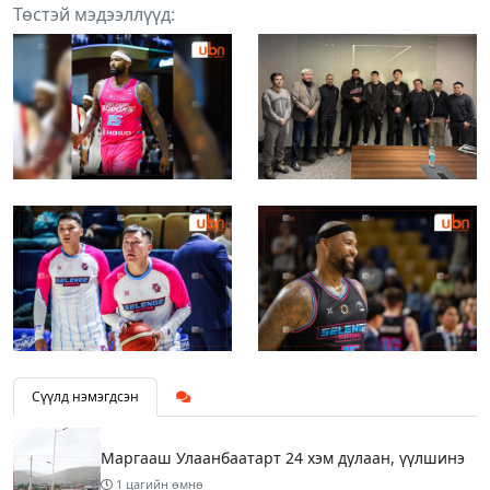
Төстэй мэдээллүүд:
Сүүлд нэмэгдсэн
Маргааш Улаанбаатарт 24 хэм дулаан, үүлшинэ
1 цагийн өмнө