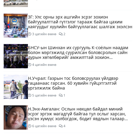
ЗГ: Улс орны эрх ашгийн эсрэг зохион
байгуулалттай гүтгэлэг тарааж байгаа цахим
хаягуудыг хуулийн байгууллагаас шалгаж эхэлсэн
3 цагийн өмнө
2
БНСУ-ын Шинхан их сургууль К-соёлын наадам
болон мэргэжилд суурилсан боловсролын сайн
дурын хөтөлбөрийг амжилттай зохион
байгууллаа
4 цагийн өмнө
Н.Учрал: Газрын тос боловсруулах үйлдвэр
гацаанаас гарсан. 60 хувийн гүйцэтгэлтэй
үргэлжилж байна
5 цагийн өмнө
1
Н.Энх-Амгалан: Ослын нөхцөл байдал миний
эсрэг эргэж магадгүй байгаа тул ослыг харсан,
үзсэн хүмүүс холбогдож, бодит явдлын талаар
ярьж өгч тусална уу
6 цагийн өмнө
4