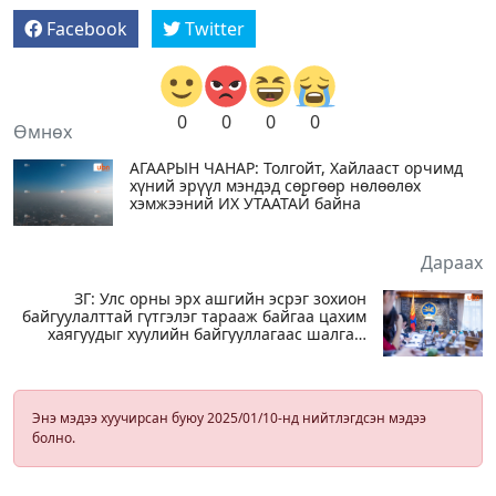
Facebook
Twitter
0
0
0
0
Өмнөх
АГААРЫН ЧАНАР: Толгойт, Хайлааст орчимд
хүний эрүүл мэндэд сөргөөр нөлөөлөх
хэмжээний ИХ УТААТАЙ байна
Дараах
ЗГ: Улс орны эрх ашгийн эсрэг зохион
байгуулалттай гүтгэлэг тарааж байгаа цахим
хаягуудыг хуулийн байгууллагаас шалгаж
эхэлсэн
Энэ мэдээ хуучирсан буюу 2025/01/10-нд нийтлэгдсэн мэдээ
болно.