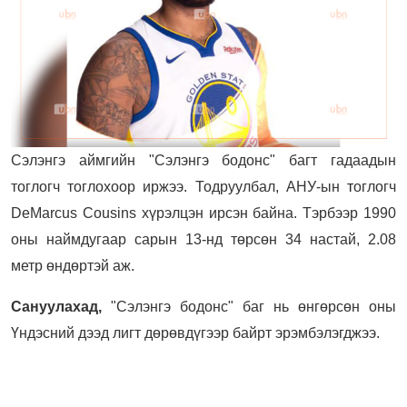
Сэлэнгэ аймгийн "Сэлэнгэ бодонс" багт гадаадын
тоглогч тоглохоор иржээ. Тодруулбал, АНУ-ын
т
оглогч
DeMarcus Cousins хүрэлцэн ирсэн байна. Тэрбээр 1990
оны наймдугаар сарын 13-нд төрсөн 34 настай, 2.08
метр өндөртэй аж.
Сануулахад,
"Сэлэнгэ бодонс" баг нь өнгөрсөн оны
Үндэсний дээд лигт дөрөвдүгээр байрт эрэмбэлэгджээ.