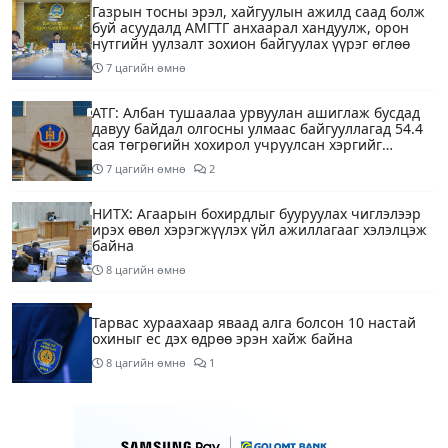
Газрын тосны эрэл, хайгуулын ажилд саад болж
буй асуудалд АМГТГ анхаарал хандуулж, орон
нутгийн уулзалт зохион байгуулах үүрэг өглөө
7 цагийн өмнө
АТГ: Албан тушаалаа урвуулан ашиглаж бусдад
давуу байдал олгосны улмаас байгууллагад 54.4
сая төгрөгийн хохирол учруулсан хэргийг
прокурорт шилжүүллээ
7 цагийн өмнө
2
НИТХ: Агаарын бохирдлыг бууруулах чиглэлээр
ирэх өвөл хэрэгжүүлэх үйл ажиллагааг хэлэлцэж
байна
8 цагийн өмнө
Тарвас хураахаар яваад алга болсон 10 настай
охиныг ес дэх өдрөө эрэн хайж байна
8 цагийн өмнө
1
“COP17 хурлын үеэр хувийн автомашины
хэрэглээг бууруулах зорилгоор тэгш, сондгой
дугаарын хязгаарлалтыг 28 хоногийн хугацаанд