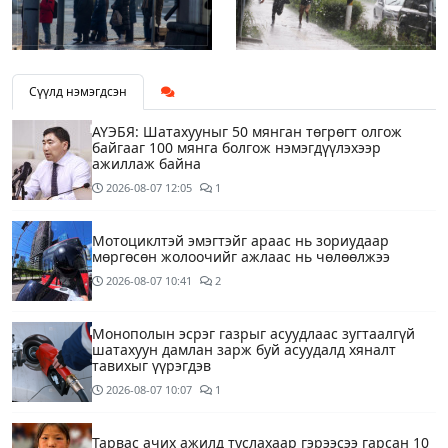
Сүүлд нэмэгдсэн
АҮЭБЯ: Шатахууныг 50 мянган төгрөгт олгож
байгааг 100 мянга болгож нэмэгдүүлэхээр
ажиллаж байна
2026-08-07
12:05
1
Мотоциклтэй эмэгтэйг араас нь зориудаар
мөргөсөн жолоочийг ажлаас нь чөлөөлжээ
2026-08-07
10:41
2
Монополын эсрэг газрыг асуудлаас зугтаалгүй
шатахуун дамлан зарж буй асуудалд хяналт
тавихыг үүрэгдэв
2026-08-07
10:07
1
Тарвас ачих ажилд туслахаар гэрээсээ гарсан 10