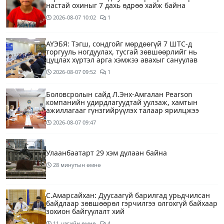
настай охиныг 7 дахь өдрөө хайж байна
2026-08-07
10:02
1
АҮЭБЯ: Тэгш, сондгойг мөрдөөгүй 7 ШТС-д
торгууль ногдуулах, тусгай зөвшөөрлийг нь
цуцлах хүртэл арга хэмжээ авахыг сануулав
2026-08-07
09:52
1
Боловсролын сайд Л.Энх-Амгалан Pearson
компанийн удирдлагуудтай уулзаж, хамтын
ажиллагааг гүнзгийрүүлэх талаар ярилцжээ
2026-08-07
09:47
Улаанбаатарт 29 хэм дулаан байна
28 минутын өмнө
С.Амарсайхан: Дуусаагүй барилгад урьдчилсан
байдлаар зөвшөөрөл гэрчилгээ олгохгүй байхаар
зохион байгуулалт хий
11 цагийн өмнө
4