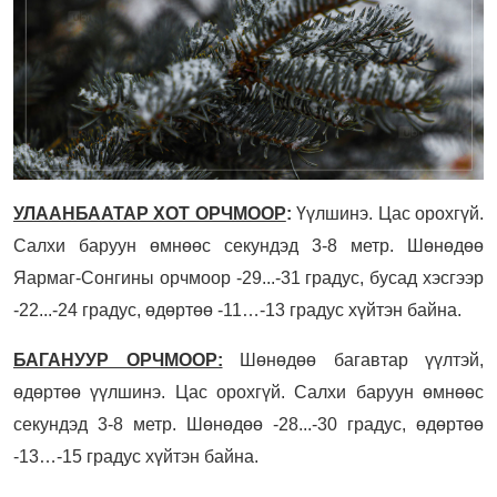
УЛААНБААТАР ХОТ ОРЧМООР
:
Үүлшинэ. Цас орохгүй.
Салхи баруун өмнөөс секундэд 3-8 метр. Шөнөдөө
Яармаг-Сонгины орчмоор -29...-31 градус, бусад хэсгээр
-22...-24 градус, өдөртөө -11…-13 градус хүйтэн байна.
БАГАНУУР ОРЧМООР:
Шөнөдөө багавтар үүлтэй,
өдөртөө үүлшинэ. Цас орохгүй. Салхи баруун өмнөөс
секундэд 3-8 метр. Шөнөдөө -28...-30 градус, өдөртөө
-13…-15 градус хүйтэн байна.