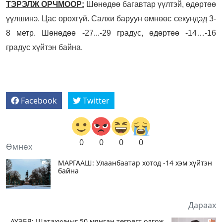
ТЭРЭЛЖ ОРЧМООР:
Шөнөдөө багавтар үүлтэй, өдөртөө
үүлшинэ. Цас орохгүй. Салхи баруун өмнөөс секундэд 3-
8 метр. Шөнөдөө -27...-29 градус, өдөртөө -14…-16
градус хүйтэн байна.
Facebook
Twitter
0
0
0
0
Өмнөх
МАРГААШ: Улаанбаатар хотод -14 хэм хүйтэн
байна
Дараах
АҮЭБЯ: Шатахууныг 50 мянган төгрөгт олгож