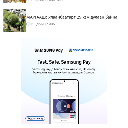
МАРГААШ: Улаанбаатарт 29 хэм дулаан байна
11 цагийн өмнө
МИАТ ТӨХК “БОИНГ“ компанитай хамтын
ажиллагаагаа өргөжүүлнэ
11 цагийн өмнө
1
Б.Дашпүрэв: Орон нутгийн иргэд намрын ургац
хураалт, хадлантай холбоотой ШТС-уудаар
зөөврийн саваар автобензин авч болно
12 цагийн өмнө
1
Дуучин A Cool буюу Б.Анхбаяр Төв цэнгэлдэх
хүрээлэнгийн Үйл ажиллагаа, олон нийтийн
тоглолт хариуцсан захирлаар томилогджээ
14 цагийн өмнө
9
“Хотын дарга сонсож байна” 150150 тусгай