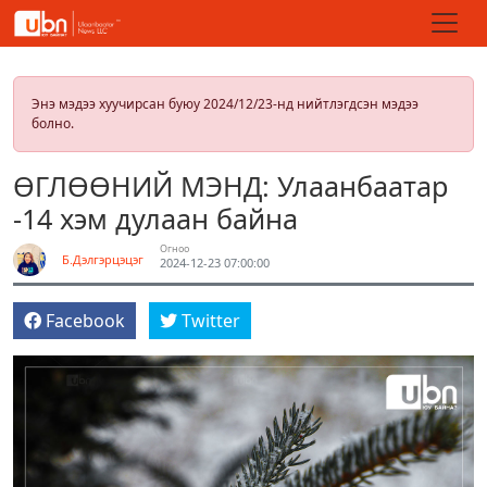
Энэ мэдээ хуучирсан буюу 2024/12/23-нд нийтлэгдсэн мэдээ
болно.
ӨГЛӨӨНИЙ МЭНД: Улаанбаатар
-14 хэм дулаан байна
Огноо
Б.Дэлгэрцэцэг
2024-12-23 07:00:00
Facebook
Twitter