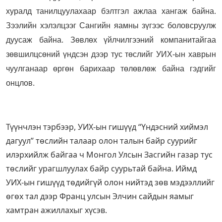
хуралд танилцуулахаар бэлтгэл ажлаа хангаж байна.
Зээлийн хэлэлцээг Сангийн яамны зүгээс боловсруулж
дуусаж байна. Зөвлөх үйлчилгээний компанитайгаа
зөвшилцсөний үндсэн дээр тус төслий
г УИХ-ын хаврын
чуулганаар өргөн барихаар төлөвлөж байна гэдгийг
онцлов.
Түүнчлэн тэрбээр, УИХ-ын гишүүд “Үндэсний хиймэл
дагуул” төслийн талаар олон талын байр суурийг
илэрхийлж байгаа ч Монгол Улсын Засгийн газар тус
төслийг урагшлуулах байр суурьтай байна. Иймд
УИХ-ын гишүүд төдийгүй олон нийтэд зөв мэдээллийг
өгөх тал дээр Франц улсын Элчин сайдын яамыг
хамтран ажиллахыг хүсэв.