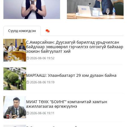
Сүүлд нэмэгдсэн
С.Амарсайхан: Дуусаагүй барилгад урьдчилсан
байдлаар зөвшөөрөл гэрчилгээ олгохгүй байхаар
зохион байгуулалт хий
2026-08-06
19:52
МАРГААШ: Улаанбаатарт 29 хэм дулаан байна
2026-08-06
19:19
МИАТ ТӨХК “БОИНГ“ компанитай хамтын
ажиллагаагаа өргөжүүлнэ
2026-08-06
19:11