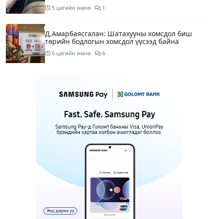
5 цагийн өмнө
1
Д.Амарбаясгалан: Шатахууны хомсдол биш
төрийн бодлогын хомсдол үүсээд байна
6 цагийн өмнө
6
Нэгдүгээр хорооллын арын замыг өнөөдөр орой
23:00 цагаас түр хааж, борооны ус зайлуулах
шугамын хөндлөн сэтэлгээ хийнэ
8 цагийн өмнө
1
Нэгдүгээр ангид элсэгчдийн бүртгэлийг энэ
сарын 17-ноос E-Mongolia системээр зохион
байгуулна
8 цагийн өмнө
Өнөөдөр тэгш тоогоор төгссөн автомашинтай
иргэд 50 хүртэлх мянган төгрөгөнд БЕНЗИН авна
8 цагийн өмнө