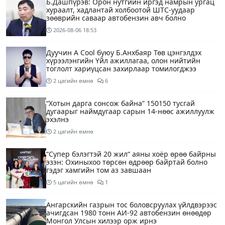
Б.Дашпүрэв: Орон нутгийн иргэд намрын ургац
хураалт, хадлантай холбоотой ШТС-уудаар
зөөврийн саваар автобензин авч болно
2026-08-06
18:53
Дуучин A Cool буюу Б.Анхбаяр Төв цэнгэлдэх
хүрээлэнгийн Үйл ажиллагаа, олон нийтийн
тоглолт хариуцсан захирлаар томилогджээ
2 цагийн өмнө
6
“Хотын дарга сонсож байна” 150150 тусгай
дугаарыг наймдугаар сарын 14-нөөс ажиллуулж
эхэлнэ
2 цагийн өмнө
“Супер бэлэгтэй 20 жил“ аяны хоёр өрөө байрны
эзэн: Охиныхоо төрсөн өдрөөр байртай болно
гэдэг хамгийн том аз завшаан
5 цагийн өмнө
1
Ангарскийн газрын тос боловсруулах үйлдвэрээс
ачигдсан 1980 тонн АИ-92 автобензин өнөөдөр
Монгол Улсын хилээр орж ирнэ