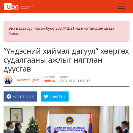
Энэ мэдээ хуучирсан буюу 2024/12/21-нд нийтлэгдсэн мэдээ
болно.
“Үндэсний хиймэл дагуул” хөөргөх
судалгааны ажлыг нягтлан
дуусгав
Ангилал
Огноо
Б.Дэлгэрцэцэг
Нийгэм
2024-12-21 14:31:17
Facebook
Twitter