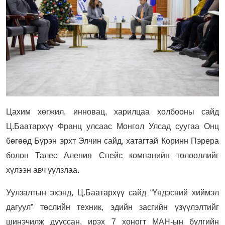
Цахим хөгжил, инновац, харилцаа холбооны сайд
Ц.Баатархүү Франц улсаас Монгол Улсад суугаа Онц
бөгөөд Бүрэн эрхт Элчин сайд, хатагтай Коринн Пэрера
болон Талес Аления Спейс компанийн төлөөллийг
хүлээн авч уулзлаа.
Уулзалтын эхэнд, Ц.Баатархүү сайд “Үндэсний хиймэл
дагуул” төслийн техник, эдийн засгийн үзүүлэлтийг
шинэчилж дууссан, ирэх 7 хоногт МАН-ын бүлгийн