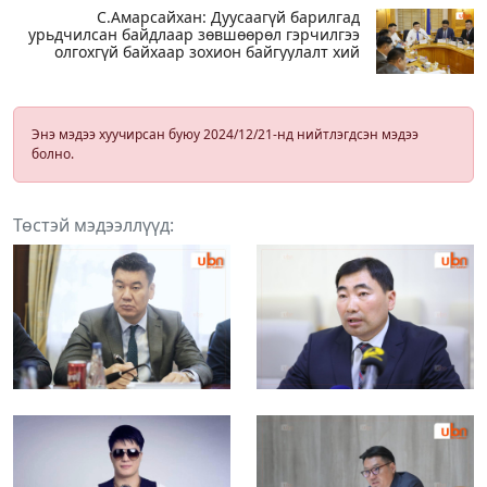
С.Амарсайхан: Дуусаагүй барилгад
урьдчилсан байдлаар зөвшөөрөл гэрчилгээ
олгохгүй байхаар зохион байгуулалт хий
Энэ мэдээ хуучирсан буюу 2024/12/21-нд нийтлэгдсэн мэдээ
болно.
Төстэй мэдээллүүд: