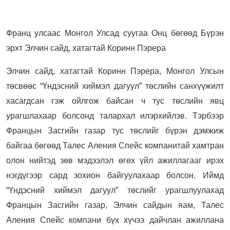
Франц улсаас Монгол Улсад суугаа Онц бөгөөд Бүрэн
эрхт Элчин сайд, хатагтай Коринн Пэрера
Элчин сайд, хатагтай Коринн Пэрера, Монгол Улсын
төсвөөс “Үндэсний хиймэл дагуул” төслийн санхүүжилт
хасагдсан гэж ойлгож байсан ч тус төслийн явц
урагшлахаар болсонд талархал илэрхийлэв. Тэрбээр
Францын Засгийн газар тус төслийг бүрэн дэмжиж
байгаа бөгөөд Талес Аления Спейс компанитай хамтран
олон нийтэд зөв мэдээлэл өгөх үйл ажиллагааг ирэх
нэгдүгээр сард зохион байгуулахаар болсон. Иймд
“Үндэсний хиймэл дагуул” төслийг урагшлуулахад
Францын Засгийн газар, Элчин сайдын яам, Талес
Аления Спейс компани бүх хүчээ дайчлан ажиллана