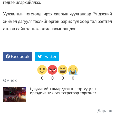
гэдгээ илэрхийллээ.
Уулзалтын төгсгөлд, ирэх хаврын чуулганаар “Үндэсний
хиймэл дагуул” төслийг өргөн барих тул хоёр тал бэлтгэл
ажлаа сайн хангаж ажиллахыг онцлов.
Facebook
Twitter
0
0
0
0
Өмнөх
Цагдаагийн шаардлагыг эсэргүүцсэн
иргэдийг 167 сая төгрөгөөр торгожээ
Дараах