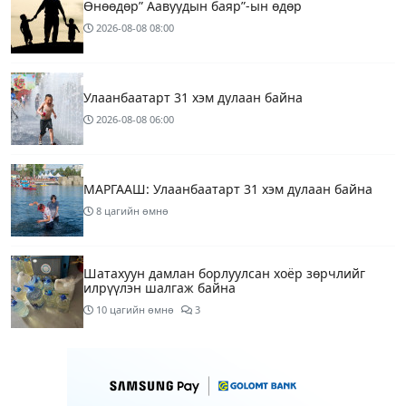
Өнөөдөр” Аавуудын баяр”-ын өдөр
2026-08-08
08:00
Улаанбаатарт 31 хэм дулаан байна
2026-08-08
06:00
МАРГААШ: Улаанбаатарт 31 хэм дулаан байна
8 цагийн өмнө
Шатахуун дамлан борлуулсан хоёр зөрчлийг
илрүүлэн шалгаж байна
10 цагийн өмнө
3
Энэ сарын 9-13-ныг хүртэлх цаг агаарын
урьдчилсан төлөв
12 цагийн өмнө