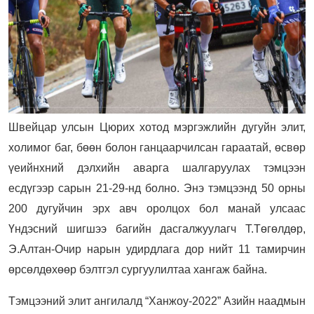
Швейцар улсын Цюрих хотод мэргэжлийн дугуйн элит,
холимог баг, бөөн болон ганцаарчилсан гараатай, өсвөр
үеийнхний дэлхийн аварга шалгаруулах тэмцээн
есдүгээр сарын 21-29-нд болно. Энэ тэмцээнд 50 орны
200 дугуйчин эрх авч оролцох бол манай улсаас
Үндэсний шигшээ багийн дасгалжуулагч Т.Төгөлдөр,
Э.Алтан-Очир нарын удирдлага дор нийт 11 тамирчин
өрсөлдөхөөр бэлтгэл сургуулилтаа хангаж байна.
Тэмцээний элит ангилалд “Ханжоу-2022” Азийн наадмын