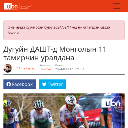
Энэ мэдээ хуучирсан буюу 2024/09/11-нд нийтлэгдсэн мэдээ
болно.
Дугуйн ДАШТ-д Монголын 11
тамирчин уралдана
Ангилал
Огноо
Т.Алтанзагас
Нийгэм
2024-09-11 13:21:07
Facebook
Twitter