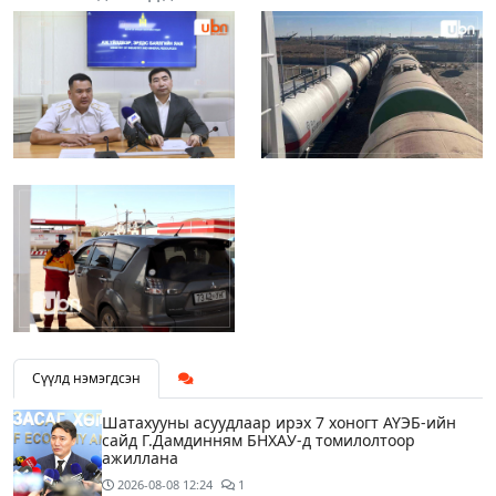
Сүүлд нэмэгдсэн
Шатахууны асуудлаар ирэх 7 хоногт АҮЭБ-ийн
сайд Г.Дамдинням БНХАУ-д томилолтоор
ажиллана
2026-08-08
12:24
1