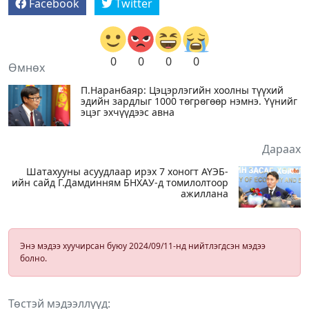
Facebook
Twitter
0
0
0
0
Өмнөх
П.Наранбаяр: Цэцэрлэгийн хоолны түүхий
эдийн зардлыг 1000 төгрөгөөр нэмнэ. Үүнийг
эцэг эхчүүдээс авна
Дараах
Шатахууны асуудлаар ирэх 7 хоногт АҮЭБ-
ийн сайд Г.Дамдинням БНХАУ-д томилолтоор
ажиллана
Энэ мэдээ хуучирсан буюу 2024/09/11-нд нийтлэгдсэн мэдээ
болно.
Төстэй мэдээллүүд: