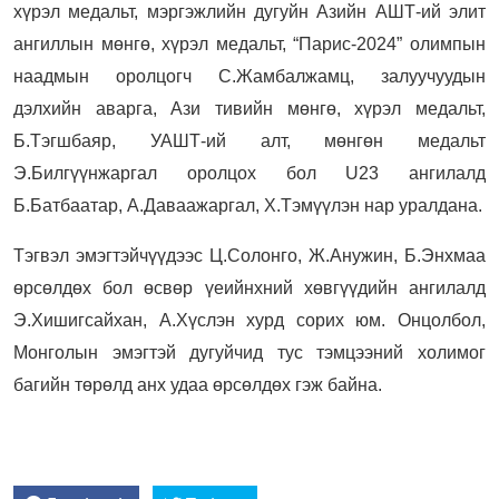
хүрэл медальт, мэргэжлийн дугуйн Азийн АШТ-ий элит
ангиллын мөнгө, хүрэл медальт, “Парис-2024” олимпын
наадмын оролцогч С.Жамбалжамц, залуучуудын
дэлхийн аварга, Ази тивийн мөнгө, хүрэл медальт,
Б.Тэгшбаяр, УАШТ-ий алт, мөнгөн медальт
Э.Билгүүнжаргал оролцох бол U23 ангилалд
Б.Батбаатар, А.Даваажаргал, Х.Тэмүүлэн нар уралдана.
Тэгвэл эмэгтэйчүүдээс Ц.Солонго, Ж.Анужин, Б.Энхмаа
өрсөлдөх бол өсвөр үеийнхний хөвгүүдийн ангилалд
Э.Хишигсайхан, А.Хүслэн хурд сорих юм. Онцолбол,
Монголын эмэгтэй дугуйчид тус тэмцээний холимог
багийн төрөлд анх удаа өрсөлдөх гэж байна.