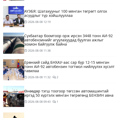
АҮЭБЯ: Шатахууныг 100 мянган төгрөгт олгох
асуудлыг түр хойшлууллаа
2026-08-08
12:19
Сүхбаатар боомтоор орж ирсэн 3448 тонн АИ-92
автобензинийг агуулахуудад буулгах ажлыг
зохион байгуулж байна
2026-08-08
11:38
Ерөнхий сайд БНХАУ-аас сар бүр 12-15 мянган
тонн АИ-92 автобензин тогтмол нийлүүлэх хүсэлт
тавилаа
2026-08-08
11:32
2
Өнөөдөр тэгш тоогоор төгссөн автомашинтай
иргэд 50 хүртэлх мянган төгрөгөнд БЕНЗИН авна
2026-08-08
09:43
1