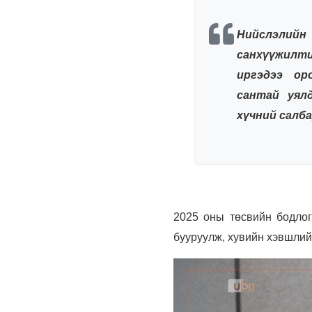
Нийслэлий
санхүүжилти
иргэдээ ор
сантай уял
хүчний салб
2025 оны төсвийн бодлог
бууруулж, хувийн хэвшлий