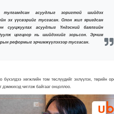
н тулгамдсан асуудлыг зоригтой шийдэх
йн эх үүсвэрийг тусгасан. Олон жил яригдсан
он сууцжуулах асуудлыг Үндэсний баялгийн
дуулж цогцоор нь шийдэхийг зорьсон. Эрчим
арын реформыг эрчимжүүлэхээр тусгасан.
о бүхэлдээ хөгжлийн том төслүүдийг эхлүүлэх, төрийн ор
г дэмжихэд чиглэж байгааг онцоллоо.