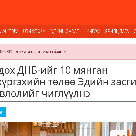
SUAL TOIM
UBN STORY
ЭДИЙН ЗАСАГ
НИЙГЭМ
ЯРИЛЦЛАГА
4/09/01-нд нийтлэгдсэн мэдээ болно.
гдох ДНБ-ийг 10 мянган
хүргэхийн төлөө Эдийн засг
влөлийг чиглүүлнэ
er