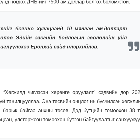
 хүнд ногдох ДНБ-ийг 7500 ам.доллар болгох боломжтой.
тийг богино хугацаанд 10 мянган ам.долларт
төлөө Эдийн засгийн бодлогын зөвлөлийн үйл
чиглүүлэхээ Ерөнхий сайд илэрхийлэв.
 “Хөгжилд чиглэсэн хөрөнгө оруулалт” сэдвийн дор 20
гүй танилцууллаа. Энэ төсвийн онцлог нь бүсчилсэн хөгжли
 барьж байгаа анхны төсөв. Дэд бүтцийн томоохон 38 т
ацсан, улстөржсөн томоохон бүтээн байгуулалтыг санхүүжү