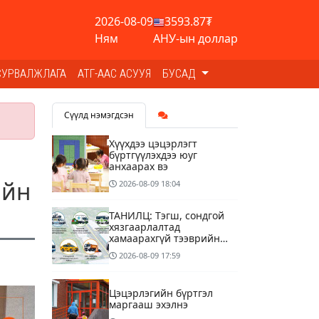
2026-08-09
3593.87₮
Ням
АНУ-ын доллар
СУРВАЛЖЛАГА
АТГ-ААС АСУУЯ
БУСАД
Сүүлд нэмэгдсэн
Хүүхдээ цэцэрлэгт
бүртгүүлэхдээ юуг
анхаарах вэ
ийн
2026-08-09
18:04
ТАНИЛЦ: Тэгш, сондгой
хязгаарлалтад
хамаарахгүй тээврийн
хэрэгслүүд
2026-08-09
17:59
Цэцэрлэгийн бүртгэл
маргааш эхэлнэ