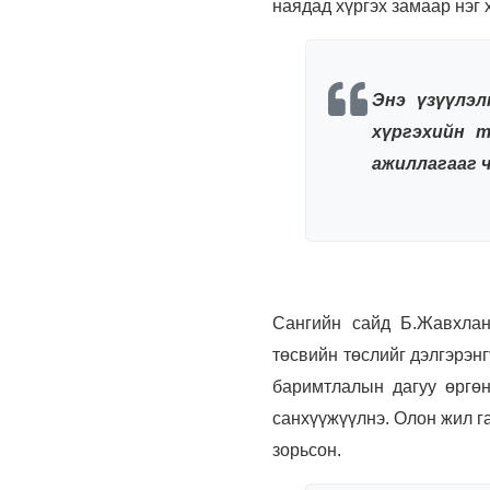
наядад хүргэх замаар нэг
Энэ үзүүлэл
хүргэхийн 
ажиллагааг 
Сангийн сайд Б.Жавхлан
төсвийн төслийг дэлгэрэн
баримтлалын дагуу өргөн
санхүүжүүлнэ. Олон жил г
зорьсон.