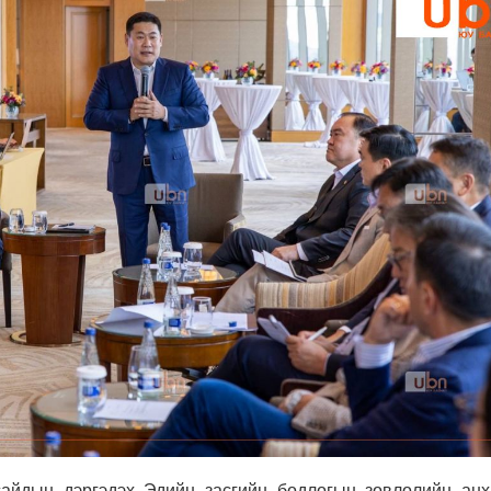
айдын дэргэдэх Эдийн засгийн бодлогын зөвлөлийн анх