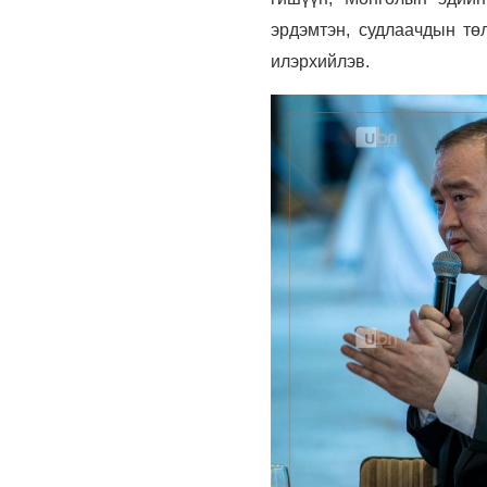
эрдэмтэн, судлаачдын тө
илэрхийлэв.