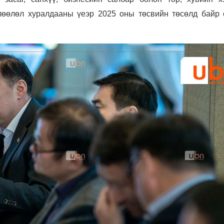
лөөлөл хуралдааны үеэр 2025 оны төсвийн төсөлд байр 