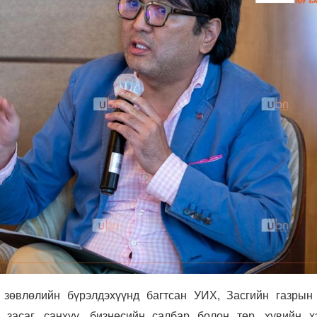
 зөвлөлийн бүрэлдэхүүнд багтсан УИХ, Засгийн газрын
 засаг, санхүү, бизнесийн салбар болон төр, хувийн х