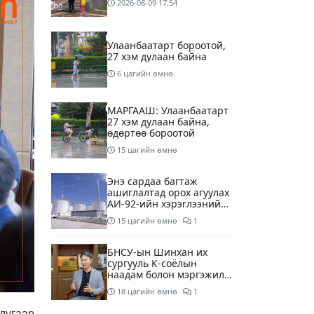
2026-08-09
17:54
Улаанбаатарт бороотой,
27 хэм дулаан байна
6 цагийн өмнө
МАРГААШ: Улаанбаатарт
27 хэм дулаан байна,
өдөртөө бороотой
15 цагийн өмнө
Энэ сардаа багтаж
ашиглалтад орох агуулах
АИ-92-ийн хэрэглээний
13 хоногийн хэрэгцээг
15 цагийн өмнө
1
бүрэн хангана
БНСУ-ын Шинхан их
сургууль К-соёлын
наадам болон мэргэжилд
суурилсан боловсролын
18 цагийн өмнө
1
сайн дурын хөтөлбөрийг
зохион байгуулж байна
дугаар