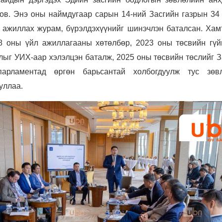
ов. Энэ оны наймдугаар сарын 14-ний Засгийн газрын 34 
н ажиллах журам, бүрэлдэхүүнийг шинэчлэн баталсан. Хам
8 оны үйл ажиллагааны хөтөлбөр, 2023 оны төсвийн гүйц
лыг УИХ-аар хэлэлцэн баталж, 2025 оны төсвийн төслийг З
парламентад өргөн барьсантай холбогдуулж тус зөв
уллаа.