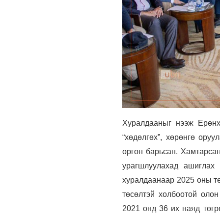
Хуралдааныг нээж Ерөнх
“хөдөлгөх”, хөрөнгө оруу
өргөн барьсан. Хамтарсан
урагшлуулахад ашиглах 
хуралдаанаар 2025 оны тө
төсөлтэй холбоотой олон
2021 онд 36 их наяд төгр