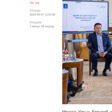
Улс төр
Огноо
2024-09-01 12:05:00
Унших
2 минут 58 секунд
Монгол Улсын Ерөнхий с