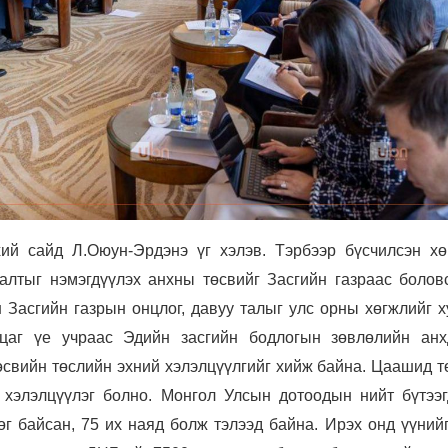
ий сайд Л.Оюун-Эрдэнэ үг хэлэв. Тэрбээр бүсчилсэн хө
лалтыг нэмэгдүүлэх анхны төсвийг Засгийн газраас болов
 Засгийн газрын онцлог, давуу талыг улс орны хөгжлийг х
цаг үе учраас Эдийн засгийн бодлогын зөвлөлийн анх
свийн төслийн эхний хэлэлцүүлгийг хийж байна. Цаашид т
 хэлэлцүүлэг болно.
Монгол Улсын дотоодын нийт бүтээг
өг байсан, 75 их наяд болж тэлээд байна. Ирэх онд үүний