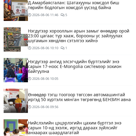
Д.Амарбаясгалан: Шатахууны хомсдол биш
төрийн бодлогын хомсдол үүсээд байна
2026-08-06
11:46
5
Нэгдүгээр хорооллын арын замыг өнөөдөр орой
23:00 цагаас түр хааж, борооны ус зайлуулах
шугамын хөндлөн сэтэлгээ хийнэ
2026-08-06
10:10
1
Нэгдүгээр ангид элсэгчдийн бүртгэлийг энэ
сарын 17-ноос E-Mongolia системээр зохион
байгуулна
2026-08-06
10:05
Өнөөдөр тэгш тоогоор төгссөн автомашинтай
иргэд 50 хүртэлх мянган төгрөгөнд БЕНЗИН авна
2026-08-06
09:56
Нийслэлийн цэцэрлэгийн цахим бүртгэл энэ
сарын 10-нд эхэлж, иргэд дараах зүйлсийг
анхаарах шаардлагатай