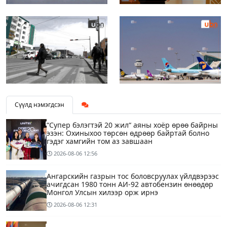
Сүүлд нэмэгдсэн
“Супер бэлэгтэй 20 жил“ аяны хоёр өрөө байрны
эзэн: Охиныхоо төрсөн өдрөөр байртай болно
гэдэг хамгийн том аз завшаан
2026-08-06
12:56
Ангарскийн газрын тос боловсруулах үйлдвэрээс
ачигдсан 1980 тонн АИ-92 автобензин өнөөдөр
Монгол Улсын хилээр орж ирнэ
2026-08-06
12:31