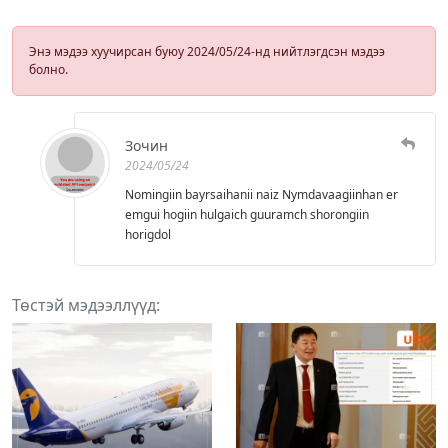
Энэ мэдээ хуучирсан буюу 2024/05/24-нд нийтлэгдсэн мэдээ
болно.
Зочин
2024/05/24
Nomingiin bayrsaihanii naiz Nymdavaagiinhan er
emgui hogiin hulgaich guuramch shorongiin
horigdol
Төстэй мэдээллүүд: