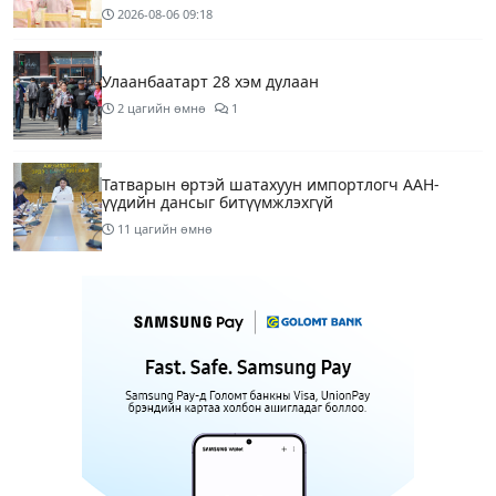
2026-08-06
09:18
Улаанбаатарт 28 хэм дулаан
2 цагийн өмнө
1
Татварын өртэй шатахуун импортлогч ААН-
үүдийн дансыг битүүмжлэхгүй
11 цагийн өмнө
Маргааш Улаанбаатарт 28 хэм дулаан, багавтар
үүлтэй
13 цагийн өмнө
Шатахууны хомсдолтой холбогдуулан онцын
шаардлагагүй бол Монгол Улсад аялахгүй байхыг
АНУ-ын ЭСЯ-наас зөвлөжээ
15 цагийн өмнө
3