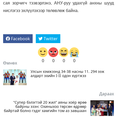
сая зорчигч тээвэрлэнэ, АНУ-руу удахгүй анхны шууд
нислэгээ эхлүүлэхээр төлөвлөж байна.
Facebook
Twitter
0
0
0
0
Өмнөх
Улсын хэмжээнд 34-38 насны 11. 294 ээж
алдарт эхийн I-II одон хүртжээ
Дараах
“Супер бэлэгтэй 20 жил“ аяны хоёр өрөө
байрны эзэн: Охиныхоо төрсөн өдрөөр
байртай болно гэдэг хамгийн том аз завшаан