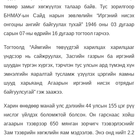
төмөр замыг хөгжүүлэх талаар байв. Тус зорилгоор
БНМАУ-ын Сайд нарын зөвлөлийн “Иргэний нисэх
онгоцны ангийг байгуулах тухай” 1946 оны 03 дугаар
сарын 07-ны өдрийн 16 дугаар тогтоол гарчээ.
Тогтоолд “Аймгийн төвүүдтэй харилцах харилцааг
үндсээр нь сайжруулах, Засгийн газрын ба иргэний
шуудан түргэн хүргэх, тэрчлэн тус улсын ард түмэнд хүн
эмнэлгийн яаралтай тусламж үзүүлэх цэргийн яамны
шууд харьяанд Агаарын иргэний нисэх отрядыг
байгуулсугай” гэж заажээ.
Харин өнөдөөр манай улс дэлхийн 44 улсын 155 цэг рүү
нислэг үйлдэх боломжтой болсон. Он гарснаас хойш
агаарын тээврээр 650 мянган зорчигч тээвэрлэснийг
Зам тээврийн хөгжлийн яам мэдээлэв. Энэ онд нийт 2.2