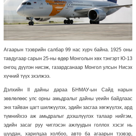
Агаарын тээврийн салбар 99 нас хүрч байна. 1925 оны
тавдугаар сарын 25-ны өдөр Монголын хөх тэнгэрт Ю-13
онгоц дүүлэн нисэж, газардсанаар Монгол улсын Нисэх
хүчний түүх эхэлжээ.
Дэлхийн II дайны дараа БНМАУ-ын Сайд нарын
зөвлөлөөс улс орны амьдралыг дайны үеийн байдлаас
энх тайван цагт шилжүүлэх, эдийн засгаа хөгжүүлэх, ард
түмнийхээ аж амьдралыг дээшлүүлэх талаар нийгэм,
эдийн засаг руу чиглэсэн ажлуудын голлох хэсэг нь
шуудан, харилцаа холбоо, авто ба агаарын тээвэр,